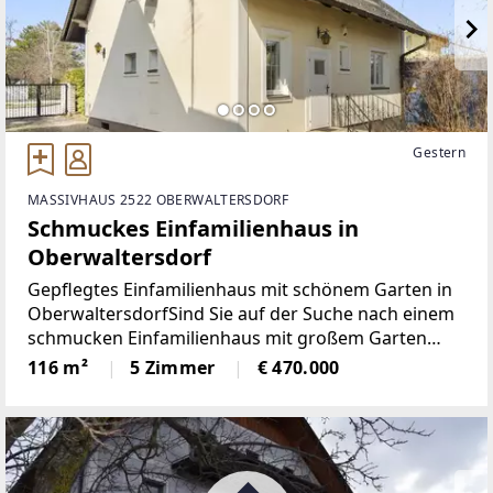
Gestern
MASSIVHAUS 2522 OBERWALTERSDORF
Schmuckes Einfamilienhaus in
Oberwaltersdorf
Gepflegtes Einfamilienhaus mit schönem Garten in
OberwaltersdorfSind Sie auf der Suche nach einem
schmucken Einfamilienhaus mit großem Garten
südlich von Wien? Dann könnte diese Immobilie
116 m²
5 Zimmer
€ 470.000
genau das Richtige für Sie sein. Hier können Sie die
ruhige