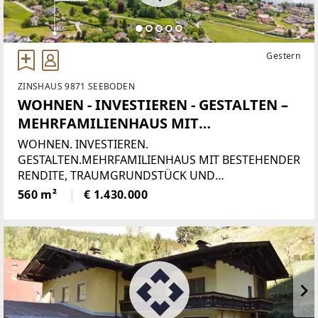
Gestern
ZINSHAUS 9871 SEEBODEN
WOHNEN - INVESTIEREN - GESTALTEN –
MEHRFAMILIENHAUS MIT
TRAUMGRUNDSTÜCK UND
WOHNEN. INVESTIEREN.
ENTWICKLUNGSPOTENZIAL IN
GESTALTEN.MEHRFAMILIENHAUS MIT BESTEHENDER
RENDITE, TRAUMGRUNDSTÜCK UND
SEEBODEN AM MILLSTÄTTER SEE
ENTWICKLUNGSPOTENZIAL IN SEEBODEN AM
560 m²
€ 1.430.000
MILLSTÄTTER SEEManche Immobilien bieten
Wohnraum. Andere schaffen Möglichkeiten. Diese
außergewöhnliche Liegenschaft