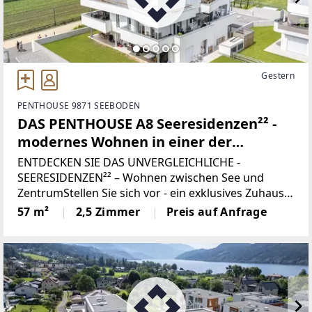
Gestern
PENTHOUSE 9871 SEEBODEN
DAS PENTHOUSE A8 Seeresidenzen²² -
modernes Wohnen in einer der
begehrtesten Lagen in SEENÄHE
ENTDECKEN SIE DAS UNVERGLEICHLICHE -
SEERESIDENZEN²² – Wohnen zwischen See und
ZentrumStellen Sie sich vor - ein exklusives Zuhause
nur zwei Minuten vom glitzernden Millstätter See
57 m²
2,5 Zimmer
Preis auf Anfrage
entfernt, eingebettet in eine der schönsten
Regionen Kärntens.