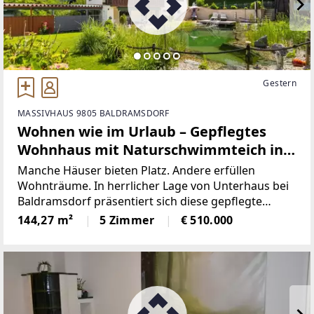
Gestern
MASSIVHAUS 9805 BALDRAMSDORF
Wohnen wie im Urlaub – Gepflegtes
Wohnhaus mit Naturschwimmteich in
Baldramsdorf
Manche Häuser bieten Platz. Andere erfüllen
Wohnträume. In herrlicher Lage von Unterhaus bei
Baldramsdorf präsentiert sich diese gepflegte
Immobilie als Rückzugsort mit echter
144,27 m²
5 Zimmer
€ 510.000
Lebensqualität – ein Zuhause für Menschen, die das
Besondere suchen.Auf