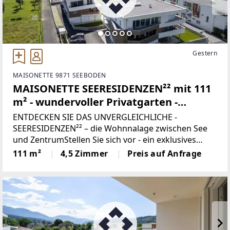
Gestern
MAISONETTE 9871 SEEBODEN
MAISONETTE SEERESIDENZEN²² mit 111
m² - wundervoller Privatgarten -
exklusives Wohnen in SEENÄHE
ENTDECKEN SIE DAS UNVERGLEICHLICHE -
SEERESIDENZEN²² – die Wohnnalage zwischen See
und ZentrumStellen Sie sich vor - ein exklusives
Zuhause nur zwei Minuten vom glitzernden
111 m²
4,5 Zimmer
Preis auf Anfrage
Millstätter See entfernt, eingebettet in eine der
schönsten Regionen Kärntens.