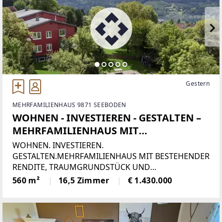
Gestern
MEHRFAMILIENHAUS 9871 SEEBODEN
WOHNEN - INVESTIEREN - GESTALTEN –
MEHRFAMILIENHAUS MIT
TRAUMGRUNDSTÜCK UND
WOHNEN. INVESTIEREN.
ENTWICKLUNGSPOTENZIAL IN
GESTALTEN.MEHRFAMILIENHAUS MIT BESTEHENDER
RENDITE, TRAUMGRUNDSTÜCK UND
SEEBODEN AM MILLSTÄTTER SEE
ENTWICKLUNGSPOTENZIAL IN SEEBODEN AM
560 m²
16,5 Zimmer
€ 1.430.000
MILLSTÄTTER SEEManche Immobilien bieten
Wohnraum. Andere schaffen Möglichkeiten. Diese
außergewöhnliche Liegenschaft