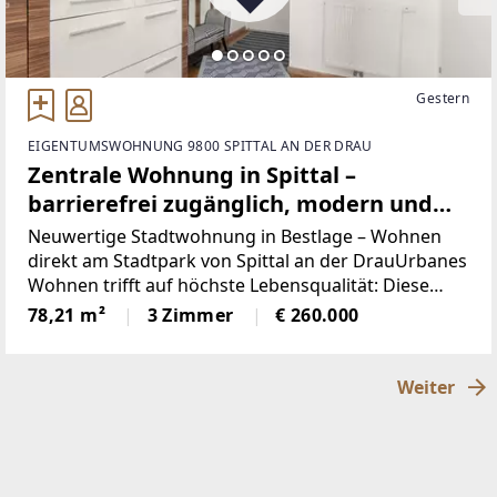
Gestern
EIGENTUMSWOHNUNG 9800 SPITTAL AN DER DRAU
Zentrale Wohnung in Spittal –
barrierefrei zugänglich, modern und
sofort bezugsbereit
Neuwertige Stadtwohnung in Bestlage – Wohnen
direkt am Stadtpark von Spittal an der DrauUrbanes
Wohnen trifft auf höchste Lebensqualität: Diese
neuwertige Eigentumswohnung überzeugt mit ihrer
78,21 m²
3 Zimmer
€ 260.000
attraktiven Lage direkt am Stadtpark von Spittal an
Weiter