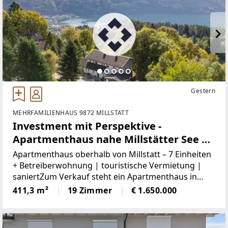
Gestern
MEHRFAMILIENHAUS 9872 MILLSTATT
Investment mit Perspektive -
Apartmenthaus nahe Millstätter See | 7
Apartments + Privatwohnung |
Apartmenthaus oberhalb von Millstatt – 7 Einheiten
laufender Betrieb
+ Betreiberwohnung | touristische Vermietung |
saniertZum Verkauf steht ein Apartmenthaus in
Matzelsdorf bei Millstatt auf einem ca. 2.798 m²
411,3 m²
19 Zimmer
€ 1.650.000
großen Grundstück. Die Liegenschaft umfasst
sieben