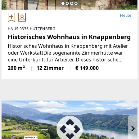
Heute
HAUS 9376 HÜTTENBERG
Historisches Wohnhaus in Knappenberg
Historisches Wohnhaus in Knappenberg mit Atelier
oder WerkstattDie sogenannte Zimmerhütte war
eine Unterkunft für Arbeiter. Dieses historische
Gebäude hat eine Fläche von rund 520 m² auf zwei
260 m²
12 Zimmer
€ 149.000
Ebenen. Die untere Ebene eignet sich ideal für eine