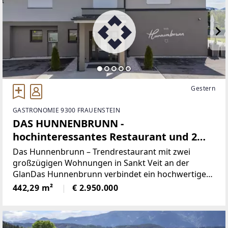
Gestern
GASTRONOMIE 9300 FRAUENSTEIN
DAS HUNNENBRUNN -
hochinteressantes Restaurant und 2
großzügige Wohnungen
Das Hunnenbrunn – Trendrestaurant mit zwei
großzügigen Wohnungen in Sankt Veit an der
GlanDas Hunnenbrunn verbindet ein hochwertiges
Trendrestaurant im Erdgeschoss mit zwei
442,29 m²
€ 2.950.000
großzügigen Wohnungen mit Dachterrassen im
Obergeschoss. Ergänzt wird