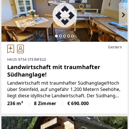
Gestern
HAUS 9754 STEINFELD
Landwirtschaft mit traumhafter
Südhanglage!
Landwirtschaft mit traumhafter Südhanglage!Hoch
über Steinfeld, auf ungefähr 1.200 Metern Seehöhe,
liegt diese idyllische Landwirtschaft. Der Südhang
bietet Ihnen unzählige Sonnenstunden und die
236 m²
8 Zimmer
€ 690.000
atemberaubende Aussicht reicht kilometerweit. Die