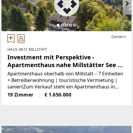
Gestern
HAUS 9872 MILLSTATT
Investment mit Perspektive -
Apartmenthaus nahe Millstätter See | 7
Apartments + Privatwohnung |
Apartmenthaus oberhalb von Millstatt – 7 Einheiten
laufender Betrieb
+ Betreiberwohnung | touristische Vermietung |
saniertZum Verkauf steht ein Apartmenthaus in
Matzelsdorf bei Millstatt auf einem ca. 2.798 m²
19 Zimmer
€ 1.650.000
großen Grundstück. Die Liegenschaft umfasst
sieben