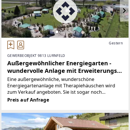
Gestern
GEWERBEOBJEKT 9813 LURNFELD
Außergewöhnlicher Energiegarten -
wundervolle Anlage mit Erweiterungs-
und Umwidmungsmöglichkeit in
Eine außergewöhnliche, wunderschöne
Bauland
Energiegartenanlage mit Therapiehäuschen wird
zum Verkauf angeboten. Sie ist sogar noch
erweiterbar auf fast einen Hektar Grundfläche,
Preis auf Anfrage
durch die Aufnahme ins örtliche
Entwicklungskonzept der Gemeinde besteht nun die