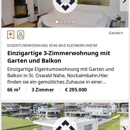
Gestern
EIGENTUMSWOHNUNG 9546 BAD KLEINKIRCHHEIM
Einzigartige 3-Zimmerwohnung mit
Garten und Balkon
Einzigartige Eigentumswohnung mit Garten und
Balkon in St. Oswald Nähe, Nockalmbahn.Hier
finden sie ein gemütliches Zuhause in einer
idyllischen Umgebung.Sonnig, inmitten
66 m²
3 Zimmer
€ 295.000
wunderschöner Berglandschaft der Nockberge
gelegen. Treten sie ein und genießen