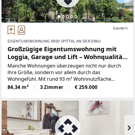
Gestern
EIGENTUMSWOHNUNG 9800 SPITTAL AN DER DRAU
Großzügige Eigentumswohnung mit
Loggia, Garage und Lift – Wohnqualität
in Zentrumsnähe
Manche Wohnungen überzeugen nicht nur durch
ihre Größe, sondern vor allem durch das
Wohngefühl. Mit rund 93 m² Wohnnutzfläche
inklusive Loggia, einer durchdachten
84,34 m²
3 Zimmer
€ 259.000
Raumaufteilung und der angenehmen Aussicht ins
Grüne bietet diese Eigentumswohnung