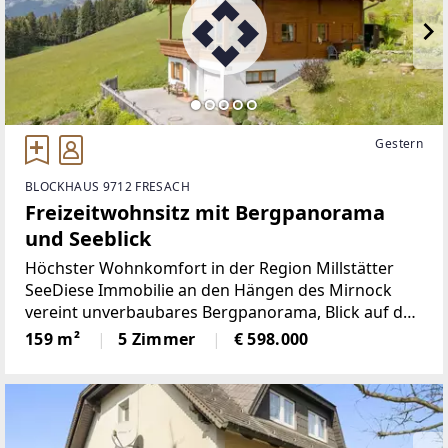
Gestern
BLOCKHAUS 9712 FRESACH
Freizeitwohnsitz mit Bergpanorama
und Seeblick
Höchster Wohnkomfort in der Region Millstätter
SeeDiese Immobilie an den Hängen des Mirnock
vereint unverbaubares Bergpanorama, Blick auf den
Millstätter See, absolute Ruhelage auf 1.100 m
159 m²
5 Zimmer
€ 598.000
Seehöhe mit der Wohnqualität einer Top-
Ferienimmobilie.