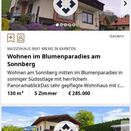
Gestern
MASSIVHAUS 9861 KREMS IN KÄRNTEN
Wohnen im Blumenparadies am
Sonnberg
Wohnen am Sonnberg mitten im Blumenparadies in
sonniger Südostlage mit herrlichem
PanoramablickDas sehr gepflegte Wohnhaus mit ca.
130 m² Wohnfläche wurde ca. im Jahre 1969 in
130 m²
5 Zimmer
€ 285.000
Massivbauweise errichtet und laufend
renoviert.Neue Holzfenster