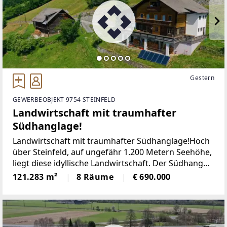
Gestern
GEWERBEOBJEKT 9754 STEINFELD
Landwirtschaft mit traumhafter
Südhanglage!
Landwirtschaft mit traumhafter Südhanglage!Hoch
über Steinfeld, auf ungefähr 1.200 Metern Seehöhe,
liegt diese idyllische Landwirtschaft. Der Südhang
bietet Ihnen unzählige Sonnenstunden und die
121.283 m²
8 Räume
€ 690.000
atemberaubende Aussicht reicht kilometerweit. Die