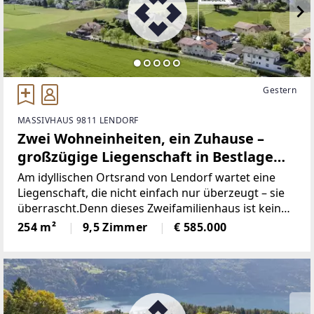
Gestern
MASSIVHAUS 9811 LENDORF
Zwei Wohneinheiten, ein Zuhause –
großzügige Liegenschaft in Bestlage
von Lendorf mit Gartenparadies &
Am idyllischen Ortsrand von Lendorf wartet eine
Zukunftspotenzial
Liegenschaft, die nicht einfach nur überzeugt – sie
überrascht.Denn dieses Zweifamilienhaus ist kein
Kompromiss. Es ist eine effiziente Kombination aus
254 m²
9,5 Zimmer
€ 585.000
Raum, Technik und Lebensgefühl. Ein Zuhause,