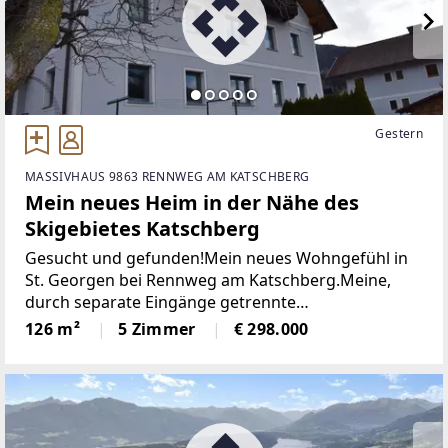
Gestern
MASSIVHAUS 9863 RENNWEG AM KATSCHBERG
Mein neues Heim in der Nähe des
Skigebietes Katschberg
Gesucht und gefunden!Mein neues Wohngefühl in
St. Georgen bei Rennweg am Katschberg.Meine,
durch separate Eingänge getrennte
Doppelhaushälfte mit Garage und großem Carport
126 m²
5 Zimmer
€ 298.000
in St. Georgen bei Rennweg am Katschberg wurde
ca. im Jahre 1958 in