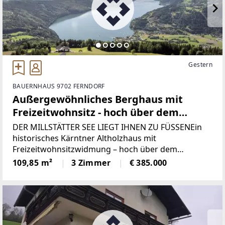
Gestern
BAUERNHAUS 9702 FERNDORF
Außergewöhnliches Berghaus mit
Freizeitwohnsitz - hoch über dem
Millstätter See in Gschriet
DER MILLSTÄTTER SEE LIEGT IHNEN ZU FÜSSENEin
historisches Kärntner Altholzhaus mit
Freizeitwohnsitzwidmung – hoch über dem
Millstätter SeeManche Häuser beeindrucken durch
109,85 m²
3 Zimmer
€ 385.000
Größe. Andere durch Luxus.Und dann gibt es jene
seltenen Orte,