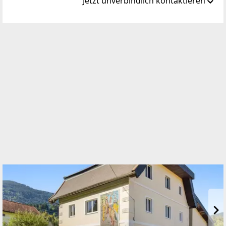
Jetzt unverbindlich kontaktieren
Standort
Thomas Morgenstern Platz 1
9871 Seeboden am Millstätter See
WEBSITE
https://www.remax.at/de/ib/remax-impuls-
seeboden
EMAIL
office@remax-impuls.at