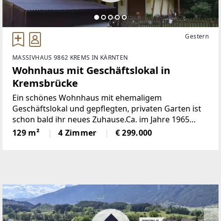
Gestern
MASSIVHAUS 9862 KREMS IN KÄRNTEN
Wohnhaus mit Geschäftslokal in
Kremsbrücke
Ein schönes Wohnhaus mit ehemaligem
Geschäftslokal und gepflegten, privaten Garten ist
schon bald ihr neues Zuhause.Ca. im Jahre 1965
wurde das Geschäftslokal errichtet und ca. im Jahre
129 m²
4 Zimmer
€ 299.000
1975 das Wohnhaus in Massivbauweise.Alle
Räumlichkeiten des