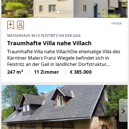
Heute
MASSIVHAUS 9613 FEISTRITZ AN DER GAIL
Traumhafte Villa nahe Villach
Traumhafte Villa nahe VillachDie ehemalige Villa des
Kärntner Malers Franz Wiegele befindet sich in
Feistritz an der Gail in ländlicher Dorfstruktur.
Wiegele (1887-1944) gehörte zu den Wegbereitern
247 m²
11 Zimmer
€ 385.000
der modernen Malerei in Österreich. Er war einer