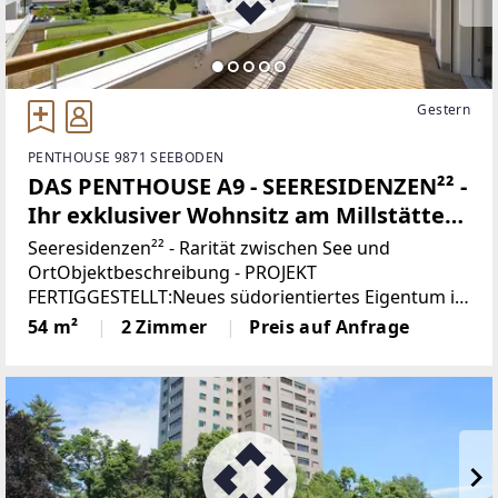
Gestern
PENTHOUSE 9871 SEEBODEN
DAS PENTHOUSE A9 - SEERESIDENZEN²² -
Ihr exklusiver Wohnsitz am Millstätter
See
Seeresidenzen²² - Rarität zwischen See und
OrtObjektbeschreibung - PROJEKT
FERTIGGESTELLT:Neues südorientiertes Eigentum in
Seeboden am Millstätter See in unmittelbarer
54 m²
2 Zimmer
Preis auf Anfrage
Seenähe ist eine Rarität. Die gute Nachricht ist, dass
bei den Seersidenzen²²