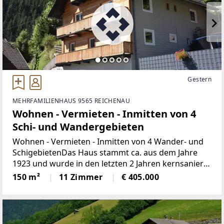
Gestern
MEHRFAMILIENHAUS 9565 REICHENAU
Wohnen - Vermieten - Inmitten von 4
Schi- und Wandergebieten
Wohnen - Vermieten - Inmitten von 4 Wander- und
SchigebietenDas Haus stammt ca. aus dem Jahre
1923 und wurde in den letzten 2 Jahren kernsaniert.
Elektrik, Wasserleitungen neu verlegt. Ein Großteil
150 m²
11 Zimmer
€ 405.000
der Fenster erneuert in Kunststoffausführung.