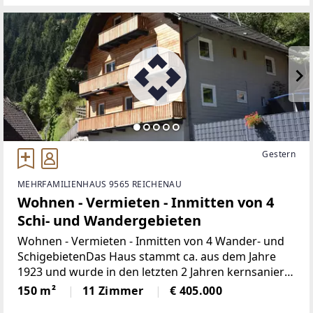
Gestern
MEHRFAMILIENHAUS 9565 REICHENAU
Wohnen - Vermieten - Inmitten von 4
Schi- und Wandergebieten
Wohnen - Vermieten - Inmitten von 4 Wander- und
SchigebietenDas Haus stammt ca. aus dem Jahre
1923 und wurde in den letzten 2 Jahren kernsaniert.
Elektrik, Wasserleitungen neu verlegt. Ein Großteil
150 m²
11 Zimmer
€ 405.000
der Fenster erneuert in Kunststoffausführung.