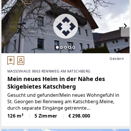
Gestern
MASSIVHAUS 9863 RENNWEG AM KATSCHBERG
Mein neues Heim in der Nähe des
Skigebietes Katschberg
Gesucht und gefunden!Mein neues Wohngefühl in
St. Georgen bei Rennweg am Katschberg.Meine,
durch separate Eingänge getrennte
Doppelhaushälfte mit Garage und großem Carport
126 m²
5 Zimmer
€ 298.000
in St. Georgen bei Rennweg am Katschberg wurde
ca. im Jahre 1958 in