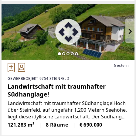
Gestern
GEWERBEOBJEKT 9754 STEINFELD
Landwirtschaft mit traumhafter
Südhanglage!
Landwirtschaft mit traumhafter Südhanglage!Hoch
über Steinfeld, auf ungefähr 1.200 Metern Seehöhe,
liegt diese idyllische Landwirtschaft. Der Südhang
bietet Ihnen unzählige Sonnenstunden und die
121.283 m²
8 Räume
€ 690.000
atemberaubende Aussicht reicht kilometerweit. Die