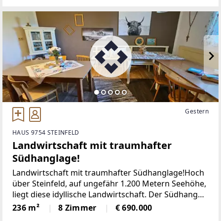
Wohnraum. Andere schaffen Möglichkeiten. Diese
außergewöhnliche Liegenschaft
Gestern
HAUS 9754 STEINFELD
Landwirtschaft mit traumhafter
Südhanglage!
Landwirtschaft mit traumhafter Südhanglage!Hoch
über Steinfeld, auf ungefähr 1.200 Metern Seehöhe,
liegt diese idyllische Landwirtschaft. Der Südhang
bietet Ihnen unzählige Sonnenstunden und die
236 m²
8 Zimmer
€ 690.000
atemberaubende Aussicht reicht kilometerweit. Die