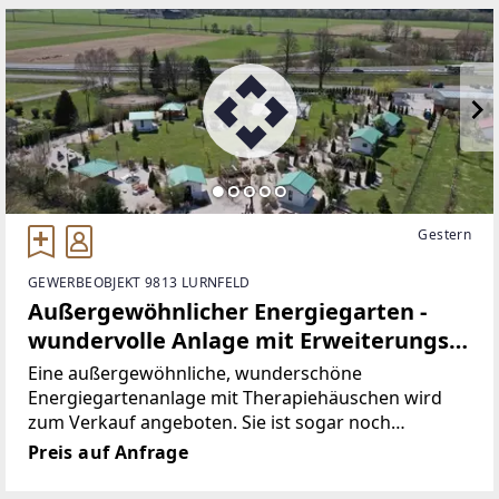
Gestern
GEWERBEOBJEKT 9813 LURNFELD
Außergewöhnlicher Energiegarten -
wundervolle Anlage mit Erweiterungs-
und Umwidmungsmöglichkeit in
Eine außergewöhnliche, wunderschöne
Bauland
Energiegartenanlage mit Therapiehäuschen wird
zum Verkauf angeboten. Sie ist sogar noch
erweiterbar auf fast einen Hektar Grundfläche,
Preis auf Anfrage
durch die Aufnahme ins örtliche
Entwicklungskonzept der Gemeinde besteht nun die