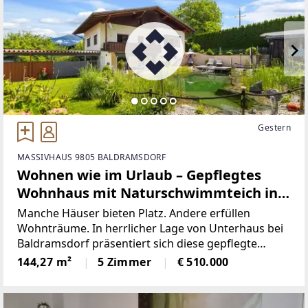
Gestern
MASSIVHAUS 9805 BALDRAMSDORF
Wohnen wie im Urlaub – Gepflegtes
Wohnhaus mit Naturschwimmteich in
Baldramsdorf
Manche Häuser bieten Platz. Andere erfüllen
Wohnträume. In herrlicher Lage von Unterhaus bei
Baldramsdorf präsentiert sich diese gepflegte
Immobilie als Rückzugsort mit echter
144,27 m²
5 Zimmer
€ 510.000
Lebensqualität – ein Zuhause für Menschen, die das
Besondere suchen.Auf