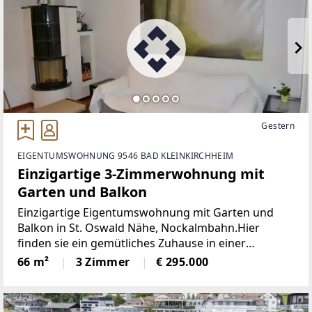
Gestern
EIGENTUMSWOHNUNG 9546 BAD KLEINKIRCHHEIM
Einzigartige 3-Zimmerwohnung mit
Garten und Balkon
Einzigartige Eigentumswohnung mit Garten und
Balkon in St. Oswald Nähe, Nockalmbahn.Hier
finden sie ein gemütliches Zuhause in einer
idyllischen Umgebung.Sonnig, inmitten
66 m²
3 Zimmer
€ 295.000
wunderschöner Berglandschaft der Nockberge
gelegen. Treten sie ein und genießen