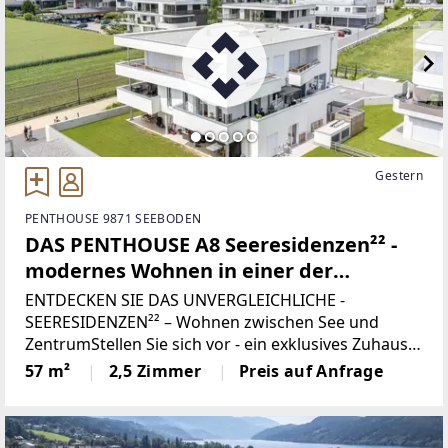
Gestern
PENTHOUSE 9871 SEEBODEN
DAS PENTHOUSE A8 Seeresidenzen²² -
modernes Wohnen in einer der
begehrtesten Lagen in SEENÄHE
ENTDECKEN SIE DAS UNVERGLEICHLICHE -
SEERESIDENZEN²² – Wohnen zwischen See und
ZentrumStellen Sie sich vor - ein exklusives Zuhause
nur zwei Minuten vom glitzernden Millstätter See
57 m²
2,5 Zimmer
Preis auf Anfrage
entfernt, eingebettet in eine der schönsten
Regionen Kärntens.