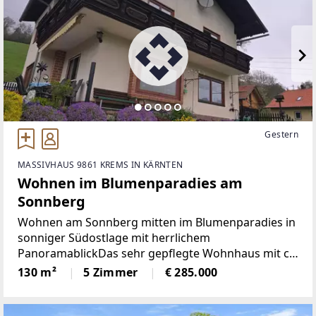
Gestern
MASSIVHAUS 9861 KREMS IN KÄRNTEN
Wohnen im Blumenparadies am
Sonnberg
Wohnen am Sonnberg mitten im Blumenparadies in
sonniger Südostlage mit herrlichem
PanoramablickDas sehr gepflegte Wohnhaus mit ca.
130 m² Wohnfläche wurde ca. im Jahre 1969 in
130 m²
5 Zimmer
€ 285.000
Massivbauweise errichtet und laufend
renoviert.Neue Holzfenster