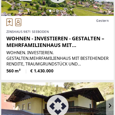
Gestern
ZINSHAUS 9871 SEEBODEN
WOHNEN - INVESTIEREN - GESTALTEN –
MEHRFAMILIENHAUS MIT
TRAUMGRUNDSTÜCK UND
WOHNEN. INVESTIEREN.
ENTWICKLUNGSPOTENZIAL IN
GESTALTEN.MEHRFAMILIENHAUS MIT BESTEHENDER
RENDITE, TRAUMGRUNDSTÜCK UND
SEEBODEN AM MILLSTÄTTER SEE
ENTWICKLUNGSPOTENZIAL IN SEEBODEN AM
560 m²
€ 1.430.000
MILLSTÄTTER SEEManche Immobilien bieten
Wohnraum. Andere schaffen Möglichkeiten. Diese
außergewöhnliche Liegenschaft