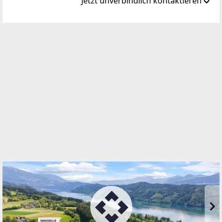
Jetzt unverbindlich kontaktieren
Standort
Thomas Morgenstern Platz 1
9871 Seeboden am Millstätter See
WEBSITE
https://www.remax.at/de/ib/remax-impuls-
seeboden
EMAIL
office@remax-impuls.at