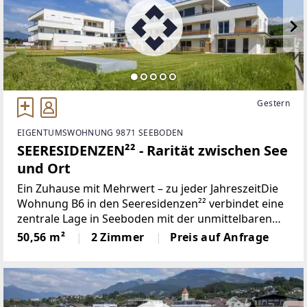
Gestern
EIGENTUMSWOHNUNG 9871 SEEBODEN
SEERESIDENZEN²² - Rarität zwischen See
und Ort
Ein Zuhause mit Mehrwert – zu jeder JahreszeitDie
Wohnung B6 in den Seeresidenzen²² verbindet eine
zentrale Lage in Seeboden mit der unmittelbaren
Nähe zum Millstätter See. Hier befindet sich ein
50,56 m²
2 Zimmer
Preis auf Anfrage
Wohnumfeld, das nicht nur in den Sommermonaten