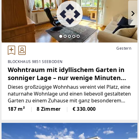
Gestern
BLOCKHAUS 9851 SEEBODEN
Wohntraum mit idyllischem Garten in
sonniger Lage – nur wenige Minuten
vom Millstätter See entfernt
Dieses großzügige Wohnhaus vereint viel Platz, eine
naturnahe Wohnlage und einen liebevoll gestalteten
Garten zu einem Zuhause mit ganz besonderem
Wohlfühlcharakter. Mit einer Wohnfläche von rund
187 m²
8 Zimmer
€ 330.000
187 m² sowie einer Gesamtnutzfläche von ca. 232
m² bietet