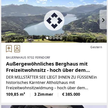
Gestern
BAUERNHAUS 9702 FERNDORF
Außergewöhnliches Berghaus mit
Freizeitwohnsitz - hoch über dem
Millstätter See in Gschriet
DER MILLSTÄTTER SEE LIEGT IHNEN ZU FÜSSENEin
historisches Kärntner Altholzhaus mit
Freizeitwohnsitzwidmung – hoch über dem
Millstätter SeeManche Häuser beeindrucken durch
109,85 m²
3 Zimmer
€ 385.000
Größe. Andere durch Luxus.Und dann gibt es jene
seltenen Orte,