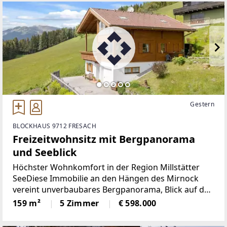
Gestern
BLOCKHAUS 9712 FRESACH
Freizeitwohnsitz mit Bergpanorama
und Seeblick
Höchster Wohnkomfort in der Region Millstätter
SeeDiese Immobilie an den Hängen des Mirnock
vereint unverbaubares Bergpanorama, Blick auf den
Millstätter See, absolute Ruhelage auf 1.100 m
159 m²
5 Zimmer
€ 598.000
Seehöhe mit der Wohnqualität einer Top-
Ferienimmobilie.