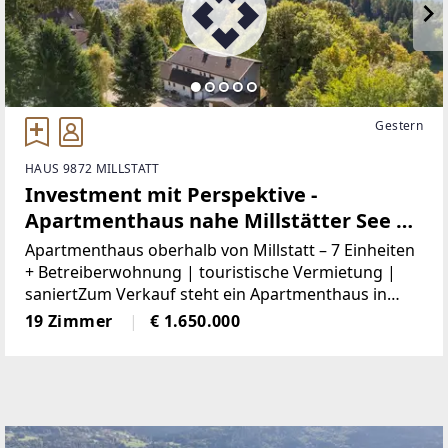
Gestern
HAUS 9872 MILLSTATT
Investment mit Perspektive -
Apartmenthaus nahe Millstätter See | 7
Apartments + Privatwohnung |
Apartmenthaus oberhalb von Millstatt – 7 Einheiten
laufender Betrieb
+ Betreiberwohnung | touristische Vermietung |
saniertZum Verkauf steht ein Apartmenthaus in
Matzelsdorf bei Millstatt auf einem ca. 2.798 m²
19 Zimmer
€ 1.650.000
großen Grundstück. Die Liegenschaft umfasst
sieben