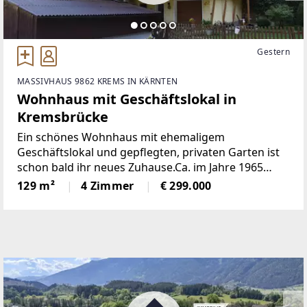
Gestern
MASSIVHAUS 9862 KREMS IN KÄRNTEN
Wohnhaus mit Geschäftslokal in
Kremsbrücke
Ein schönes Wohnhaus mit ehemaligem
Geschäftslokal und gepflegten, privaten Garten ist
schon bald ihr neues Zuhause.Ca. im Jahre 1965
wurde das Geschäftslokal errichtet und ca. im Jahre
129 m²
4 Zimmer
€ 299.000
1975 das Wohnhaus in Massivbauweise.Alle
Räumlichkeiten des