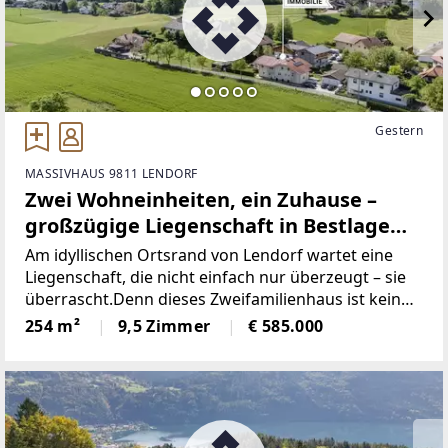
Gestern
MASSIVHAUS 9811 LENDORF
Zwei Wohneinheiten, ein Zuhause –
großzügige Liegenschaft in Bestlage
von Lendorf mit Gartenparadies &
Am idyllischen Ortsrand von Lendorf wartet eine
Zukunftspotenzial
Liegenschaft, die nicht einfach nur überzeugt – sie
überrascht.Denn dieses Zweifamilienhaus ist kein
Kompromiss. Es ist eine effiziente Kombination aus
254 m²
9,5 Zimmer
€ 585.000
Raum, Technik und Lebensgefühl. Ein Zuhause,