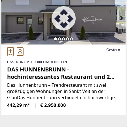
Gestern
GASTRONOMIE 9300 FRAUENSTEIN
DAS HUNNENBRUNN -
hochinteressantes Restaurant und 2
großzügige Wohnungen
Das Hunnenbrunn – Trendrestaurant mit zwei
großzügigen Wohnungen in Sankt Veit an der
GlanDas Hunnenbrunn verbindet ein hochwertiges
Trendrestaurant im Erdgeschoss mit zwei
442,29 m²
€ 2.950.000
großzügigen Wohnungen mit Dachterrassen im
Obergeschoss. Ergänzt wird