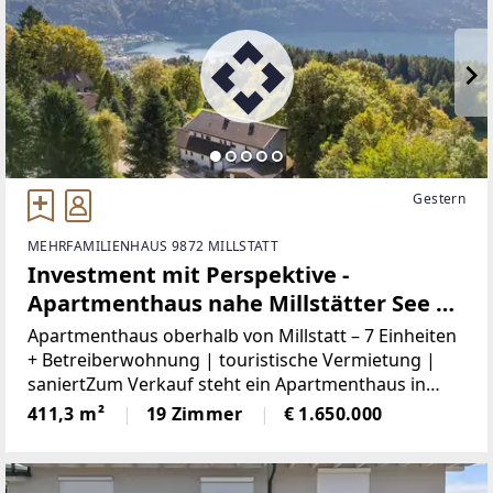
Gestern
MEHRFAMILIENHAUS 9872 MILLSTATT
Investment mit Perspektive -
Apartmenthaus nahe Millstätter See | 7
Apartments + Privatwohnung |
Apartmenthaus oberhalb von Millstatt – 7 Einheiten
laufender Betrieb
+ Betreiberwohnung | touristische Vermietung |
saniertZum Verkauf steht ein Apartmenthaus in
Matzelsdorf bei Millstatt auf einem ca. 2.798 m²
411,3 m²
19 Zimmer
€ 1.650.000
großen Grundstück. Die Liegenschaft umfasst
sieben