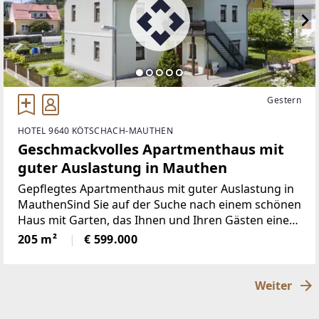
Gestern
HOTEL 9640 KÖTSCHACH-MAUTHEN
Geschmackvolles Apartmenthaus mit
guter Auslastung in Mauthen
Gepflegtes Apartmenthaus mit guter Auslastung in
MauthenSind Sie auf der Suche nach einem schönen
Haus mit Garten, das Ihnen und Ihren Gästen eine
hohe Wohnqualität, interessante Rendite und ideale
205 m²
€ 599.000
Lage bietet? Dann könnte dieses Apartmenthaus
Weiter