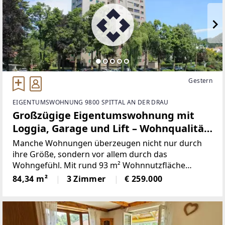
Gestern
EIGENTUMSWOHNUNG 9800 SPITTAL AN DER DRAU
Großzügige Eigentumswohnung mit
Loggia, Garage und Lift – Wohnqualität
in Zentrumsnähe
Manche Wohnungen überzeugen nicht nur durch
ihre Größe, sondern vor allem durch das
Wohngefühl. Mit rund 93 m² Wohnnutzfläche
inklusive Loggia, einer durchdachten
84,34 m²
3 Zimmer
€ 259.000
Raumaufteilung und der angenehmen Aussicht ins
Grüne bietet diese Eigentumswohnung