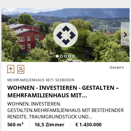
Gestern
MEHRFAMILIENHAUS 9871 SEEBODEN
WOHNEN - INVESTIEREN - GESTALTEN –
MEHRFAMILIENHAUS MIT
TRAUMGRUNDSTÜCK UND
WOHNEN. INVESTIEREN.
ENTWICKLUNGSPOTENZIAL IN
GESTALTEN.MEHRFAMILIENHAUS MIT BESTEHENDER
RENDITE, TRAUMGRUNDSTÜCK UND
SEEBODEN AM MILLSTÄTTER SEE
ENTWICKLUNGSPOTENZIAL IN SEEBODEN AM
560 m²
16,5 Zimmer
€ 1.430.000
MILLSTÄTTER SEEManche Immobilien bieten