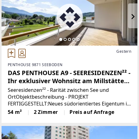
Gestern
PENTHOUSE 9871 SEEBODEN
DAS PENTHOUSE A9 - SEERESIDENZEN²² -
Ihr exklusiver Wohnsitz am Millstätter
See
Seeresidenzen²² - Rarität zwischen See und
OrtObjektbeschreibung - PROJEKT
FERTIGGESTELLT:Neues südorientiertes Eigentum in
Seeboden am Millstätter See in unmittelbarer
54 m²
2 Zimmer
Preis auf Anfrage
Seenähe ist eine Rarität. Die gute Nachricht ist, dass
bei den Seersidenzen²²