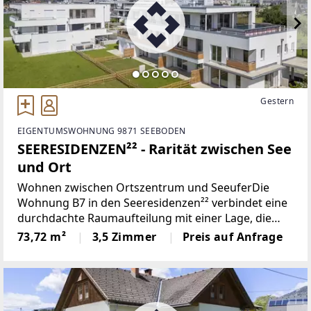
Gestern
EIGENTUMSWOHNUNG 9871 SEEBODEN
SEERESIDENZEN²² - Rarität zwischen See
und Ort
Wohnen zwischen Ortszentrum und SeeuferDie
Wohnung B7 in den Seeresidenzen²² verbindet eine
durchdachte Raumaufteilung mit einer Lage, die
während des ganzen Jahres überzeugt. Nur wenige
73,72 m²
3,5 Zimmer
Preis auf Anfrage
Gehminuten vom Seeufer entfernt wohnen Sie hier
in unmittelbarer