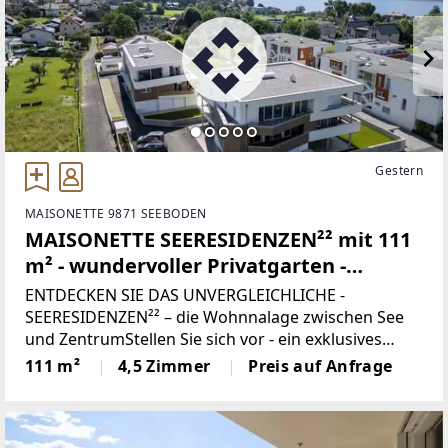
Gestern
MAISONETTE 9871 SEEBODEN
MAISONETTE SEERESIDENZEN²² mit 111
m² - wundervoller Privatgarten -
exklusives Wohnen in SEENÄHE
ENTDECKEN SIE DAS UNVERGLEICHLICHE -
SEERESIDENZEN²² – die Wohnnalage zwischen See
und ZentrumStellen Sie sich vor - ein exklusives
Zuhause nur zwei Minuten vom glitzernden
111 m²
4,5 Zimmer
Preis auf Anfrage
Millstätter See entfernt, eingebettet in eine der
schönsten Regionen Kärntens.