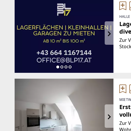
HALLE
Lage
dive
Zur 
Stoc
Gebä
Räuml
ca. 1
MIETW
Ers
vol
(Pro
Zur V
Wohn