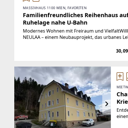
MASSIVHAUS 1100 WIEN, FAVORITEN
Familienfreundliches Reihenhaus auf 
Ruhelage nahe U-Bahn
Modernes Wohnen mit Freiraum und Vielfalt
NEULAA – einem Neubauprojekt, das urbanes Lebe
Wohnformen verbindet. In dem dynamisch wach
30,09
MIETW
Cha
Krie
Entde
einem
Krieg