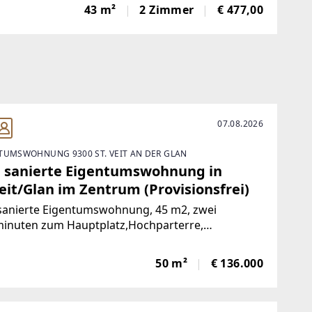
toFrisch und wie neu: Diese 43 m² große Wohnung
43 m²
2 Zimmer
€ 477,00
e komplett saniert. NeueKüche,
07.08.2026
TUMSWOHNUNG 9300 ST. VEIT AN DER GLAN
 sanierte Eigentumswohnung in
eit/Glan im Zentrum (Provisionsfrei)
sanierte Eigentumswohnung, 45 m2, zwei
inuten zum Hauptplatz,Hochparterre,
nlage, nach Süden ausgerichtet mit Blick ins
e, mangelangt über nur 4 Stufen in die Wohnung,
50 m²
€ 136.000
rgarten, Volksschule,Mittelschule, Gymnasium,