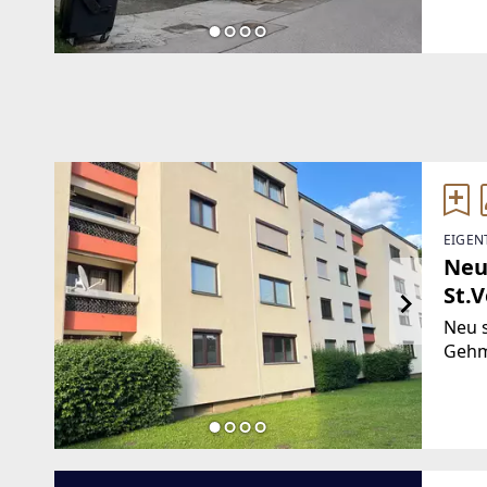
Brut
wurd
EIGEN
Neu
St.V
Neu 
Gehm
Sonne
Grün
Kinde