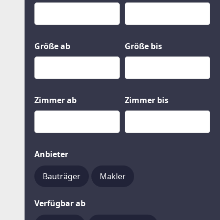
Kauf
Gewerbeobjekte
Miete
Grund und Boden
Mietkauf
Kleinobjekte
Größe ab
Größe bis
Zimmer ab
Zimmer bis
Anbieter
Bauträger
Makler
Verfügbar ab