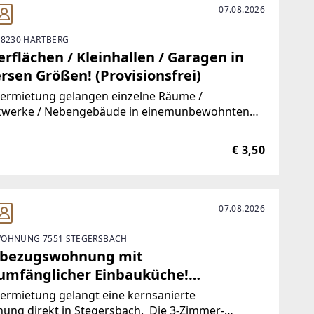
07.08.2026
 8230 HARTBERG
rflächen / Kleinhallen / Garagen in
rsen Größen! (Provisionsfrei)
Vermietung gelangen einzelne Räume /
kwerke / Nebengebäude in einemunbewohnten
ude.Durch die hervorragende Trennbarkeit der
ichkeiten, stehen Ihnen Größen vonca. 10 m² bis
€ 3,50
00 m² zur Verfügung.Aufgrund der
07.08.2026
OHNUNG 7551 STEGERSBACH
tbezugswohnung mit
lumfänglicher Einbauküche!
visionsfrei)
ermietung gelangt eine kernsanierte
ung direkt in Stegersbach. Die 3-Zimmer-