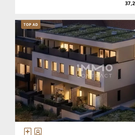
37,
TOP AD