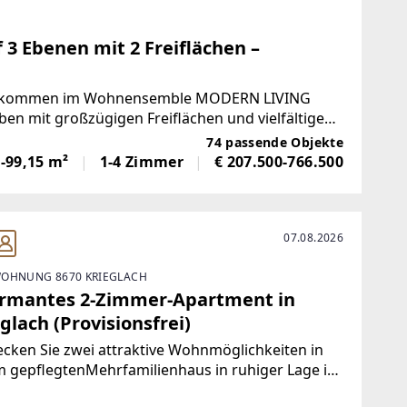
3 Ebenen mit 2 Freiflächen –
Willkommen im Wohnensemble MODERN LIVING
n mit großzügigen Freiflächen und vielfältigen
senden 10. Wiener Bezirk
74 passende Objekte
-99,15 m²
1-4 Zimmer
€ 207.500-766.500
07.08.2026
OHNUNG 8670 KRIEGLACH
rmantes 2-Zimmer-Apartment in
glach (Provisionsfrei)
cken Sie zwei attraktive Wohnmöglichkeiten in
 gepflegtenMehrfamilienhaus in ruhiger Lage in
lach.Wohnung 1 – Sofort bezugsfertig | ca. 480 €