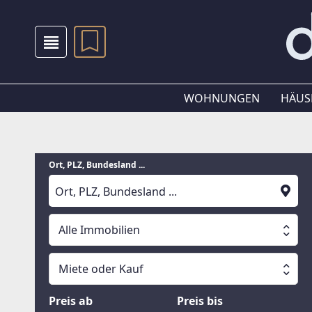
WOHNUNGEN
HÄUS
Ort, PLZ, Bundesland ...
Alle Immobilien
Alle Immobilien
Miete oder Kauf
Suche läuft
Wohnungen
Miete oder Kauf
Preis ab
Preis bis
Häuser