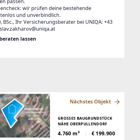
en passen.
zencheck: wir prüfen deine bestehende
tenlos und unverbindlich.
, BSc., Ihr Versicherungsberater bei UNIQA: +43
islav.zakharov@uniqa.at
 beraten lassen
Nächstes Objekt
GROSSES BAUGRUNDSTÜCK N
ÄHE OBERPULLENDORF
4.760 m²
€ 199.900