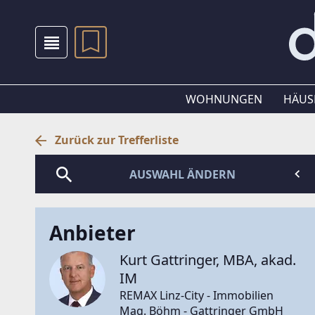
WOHNUNGEN
HÄUS
Zurück zur Trefferliste
AUSWAHL ÄNDERN
Anbieter
Kurt Gattringer, MBA, akad.
IM
REMAX Linz-City - Immobilien
Mag. Böhm - Gattringer GmbH