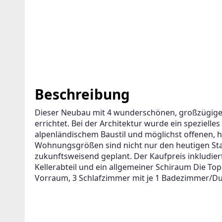
GENT ANLEGEN FÜR DIE AKTUELLEN
RITERIEN
n
ter wird viele Treffer erzeugen. Bitte setzen Sie weitere Filter
Beschreibung
erfeinern
Dieser Neubau mit 4 wunderschönen, großzügig
errichtet. Bei der Architektur wurde ein speziell
Ihre E-Mail-Adresse und wir informieren Sie, sobald wir 
alpenländischem Baustil und möglichst offenen, he
neue Angebote haben!
Wohnungsgrößen sind nicht nur den heutigen Stan
zukunftsweisend geplant. Der Kaufpreis inkludiert 
timme der Verarbeitung meiner Daten, wie in den
Kellerabteil und ein allgemeiner Schiraum Die To
nschutzbestimmungen
beschrieben, zu.
Vorraum, 3 Schlafzimmer mit je 1 Badezimmer/Du/
Suchagent anl