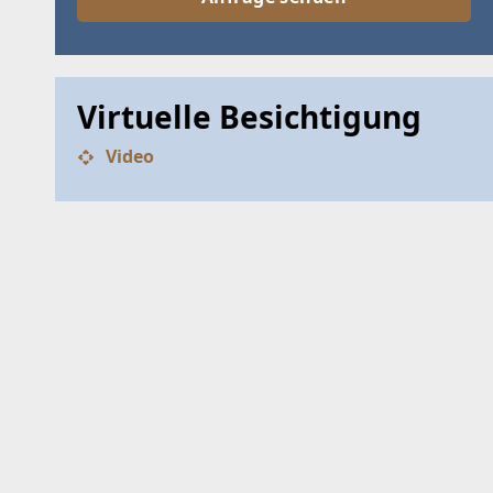
SUCHA
Virtuelle Besichtigung
SUCHK
Video
Wohnunge
Dieser Fil
Treffer v
Bitte um 
mehrere 
Ich s
Date