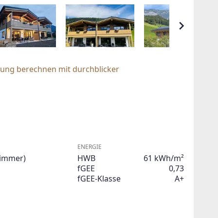
rung berechnen mit durchblicker
ENERGIE
Zimmer)
HWB
61 kWh/m²
fGEE
0,73
fGEE-Klasse
A+