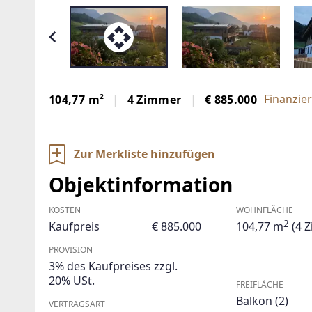
Finanzie
104,77 m²
4 Zimmer
€ 885.000
Zur Merkliste hinzufügen
Objektinformation
KOSTEN
WOHNFLÄCHE
2
Kaufpreis
€ 885.000
104,77 m
(4 
PROVISION
3% des Kaufpreises zzgl.
20% USt.
FREIFLÄCHE
Balkon
(2)
VERTRAGSART