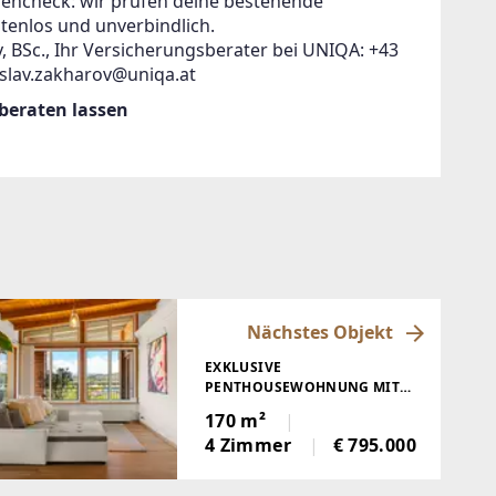
zencheck: wir prüfen deine bestehende
tenlos und unverbindlich.
, BSc., Ihr Versicherungsberater bei UNIQA: +43
islav.zakharov@uniqa.at
 beraten lassen
Nächstes Objekt
EXKLUSIVE
PENTHOUSEWOHNUNG MIT
SPEKTAKULÄREM BLICK AUF
170 m²
DEN WÖRTHERSEE
4 Zimmer
€ 795.000