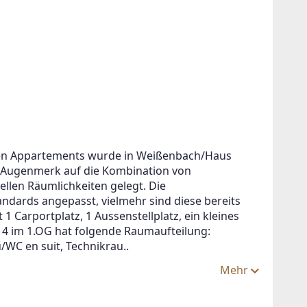
!
en Appartements wurde in Weißenbach/Haus 
es Augenmerk auf die Kombination von 
ein oder
llen Räumlichkeiten gelegt. Die 
dards angepasst, vielmehr sind diese bereits 
1 Carportplatz, 1 Aussenstellplatz, ein kleines 
p 4 im 1.OG hat folgende Raumaufteilung: 
WC en suit, Technikrau..
Mehr
egen