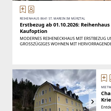
REIHENHAUS 8641 ST. MAREIN IM MÜRZTAL
Erstbezug ab 01.10.2026: Reihenhaus
Kaufoption
MODERNES REIHENECKHAUS MIT ERSTBEZUG U
GROSSZÜGIGES WOHNEN MIT HERVORRAGENDE
PARKMÖGLICHKEITENDieses ansprechende Reihe
erstklassige, HOCHWERTIGE
MIETW
Cha
Krie
Entde