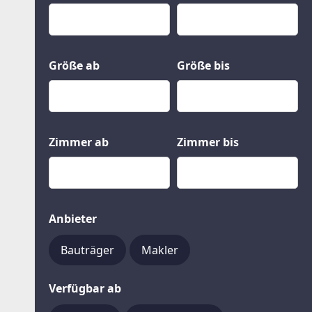
Kauf
Gewerbeobjekte
Miete
Grund und Boden
Mietkauf
Kleinobjekte
Größe ab
Größe bis
Zimmer ab
Zimmer bis
Anbieter
Bauträger
Makler
Verfügbar ab