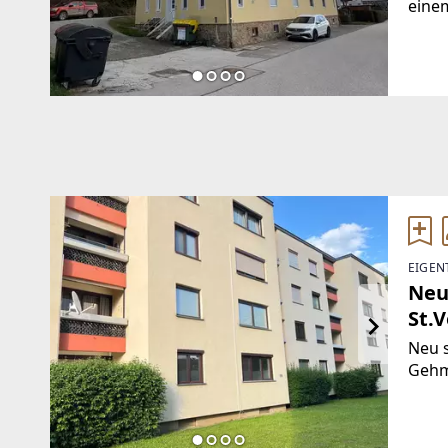
einem
Krieg
Brut
wurd
EIGEN
Neu
St.V
Neu 
Gehm
Sonne
Grün
Kinde