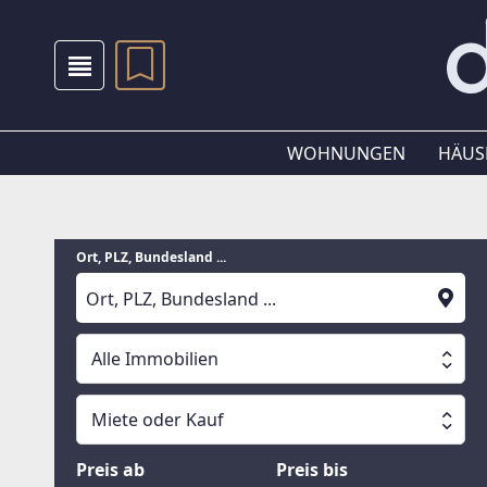
WOHNUNGEN
HÄUS
Ort, PLZ, Bundesland ...
Alle Immobilien
Alle Immobilien
Miete oder Kauf
Suche läuft
Wohnungen
Miete oder Kauf
Preis ab
Preis bis
Häuser