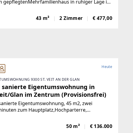
 gepflegtenMehrfamilienhaus in ruhiger Lage in
lach.Wohnung 1 – Sofort bezugsfertig | ca. 480 €
toFrisch und wie neu: Diese 43 m² große Wohnung
43 m²
2 Zimmer
€ 477,00
e komplett saniert. NeueKüche,
Heute
TUMSWOHNUNG 9300 ST. VEIT AN DER GLAN
 sanierte Eigentumswohnung in
eit/Glan im Zentrum (Provisionsfrei)
sanierte Eigentumswohnung, 45 m2, zwei
inuten zum Hauptplatz,Hochparterre,
nlage, nach Süden ausgerichtet mit Blick ins
e, mangelangt über nur 4 Stufen in die Wohnung,
50 m²
€ 136.000
rgarten, Volksschule,Mittelschule, Gymnasium,