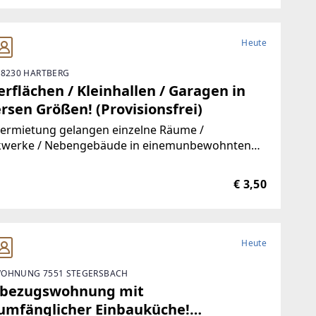
Heute
 8230 HARTBERG
rflächen / Kleinhallen / Garagen in
rsen Größen! (Provisionsfrei)
Vermietung gelangen einzelne Räume /
kwerke / Nebengebäude in einemunbewohnten
ude.Durch die hervorragende Trennbarkeit der
ichkeiten, stehen Ihnen Größen vonca. 10 m² bis
€ 3,50
00 m² zur Verfügung.Aufgrund der
Heute
OHNUNG 7551 STEGERSBACH
tbezugswohnung mit
lumfänglicher Einbauküche!