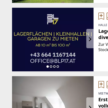
HALLE
Lage
dive
Zur 
Stoc
Gebä
Räuml
ca. 1
MIETW
Ers
vol