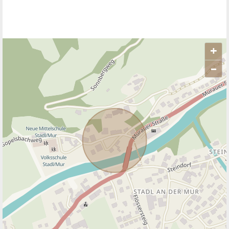
+
–
ANBIETER KONTAKTIEREN