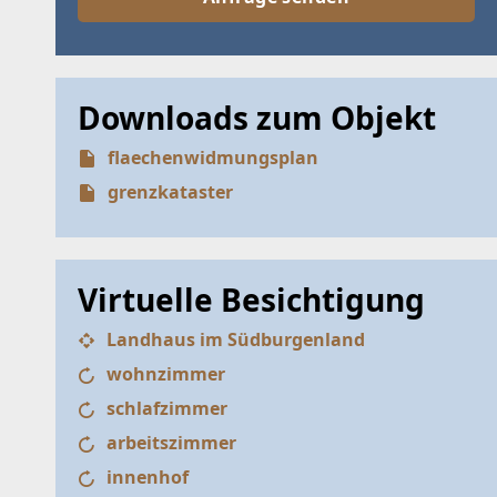
Downloads zum Objekt
flaechenwidmungsplan
grenzkataster
SUCHA
Virtuelle Besichtigung
SUCHK
Landhaus im Südburgenland
Häuser
wohnzimmer
Dieser Fil
schlafzimmer
Treffer v
arbeitszimmer
innenhof
Bitte um 