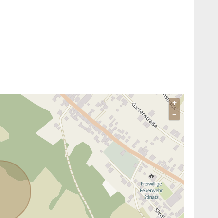
egen
+
–