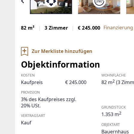
Finanzierung
82 m²
3 Zimmer
€ 245.000
Zur Merkliste hinzufügen
Objektinformation
KOSTEN
WOHNFLÄCHE
2
Kaufpreis
€ 245.000
82 m
(3 Zimm
PROVISION
3% des Kaufpreises zzgl.
20% USt.
GRUNDSTÜCK
2
1.353 m
VERTRAGSART
Kauf
OBJEKTART
Bauernhaus