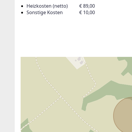
neue Angebote haben!
Heizkosten (netto)
€ 89,00
Sonstige Kosten
€ 10,00
timme der Verarbeitung meiner Daten, wie in den
nschutzbestimmungen
beschrieben, zu.
Suchagent anl
ANBIETER KONTAKTIEREN