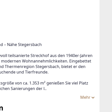
d – Nähe Stegersbach
oll teilsanierte Streckhof aus den 1940er-Jahren 
it modernen Wohnannehmlichkeiten. Eingebettet 
 und Thermenregion Stegersbach, bietet er den 
suchende und Tierfreunde.
röße von ca. 1.353 m² genießen Sie viel Platz 
chen Sanierungen der l..
!
Mehr
n
ein oder