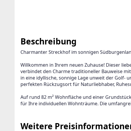
Beschreibung
Charmanter Streckhof im sonnigen Südburgenlan
Willkommen in Ihrem neuen Zuhause! Dieser liebev
verbindet den Charme traditioneller Bauweise m
GENT ANLEGEN FÜR DIE AKTUELLEN
in eine idyllische, sonnige Lage unweit der Golf-
RITERIEN
perfekten Rückzugsort für Naturliebhaber, Ruhe
Auf rund 82 m² Wohnfläche und einer Grundstücksg
für Ihre individuellen Wohnträume. Die umfangrei
ter wird viele Treffer erzeugen. Bitte setzen Sie weitere Filter
erfeinern
Weitere Preisinformatione
Ihre E-Mail-Adresse und wir informieren Sie, sobald wir 