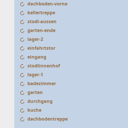
mehrere 
dachboden-vorne
kellertreppe
Ich s
stodl-aussen
Date
garten-ende
lager-2
einfahrtstor
eingang
stodlinnenhof
lager-1
badezimmer
garten
durchgang
kuche
dachbodentreppe