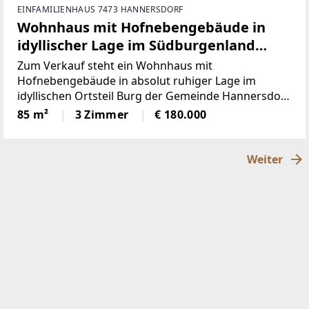
EINFAMILIENHAUS 7473 HANNERSDORF
Wohnhaus mit Hofnebengebäude in
idyllischer Lage im Südburgenland
Nähe Oberwart
Zum Verkauf steht ein Wohnhaus mit
Hofnebengebäude in absolut ruhiger Lage im
idyllischen Ortsteil Burg der Gemeinde Hannersdorf
im Südburgenland.Die Liegenschaft verbindet den
85 m²
3 Zimmer
€ 180.000
traditionellen Charakter eines burgenländischen
Landhauses mit bereits
Weiter