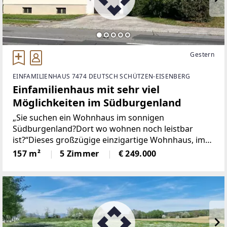
Gestern
EINFAMILIENHAUS 7474 DEUTSCH SCHÜTZEN-EISENBERG
Einfamilienhaus mit sehr viel
Möglichkeiten im Südburgenland
„Sie suchen ein Wohnhaus im sonnigen
Südburgenland?Dort wo wohnen noch leistbar
ist?“Dieses großzügige einzigartige Wohnhaus, im
Jahr 1989 in Massivbauweise errichtet, besticht
157 m²
5 Zimmer
€ 249.000
durch seine ruhige Lage, mit einer Wohnfläche von
ca. 157 m² und