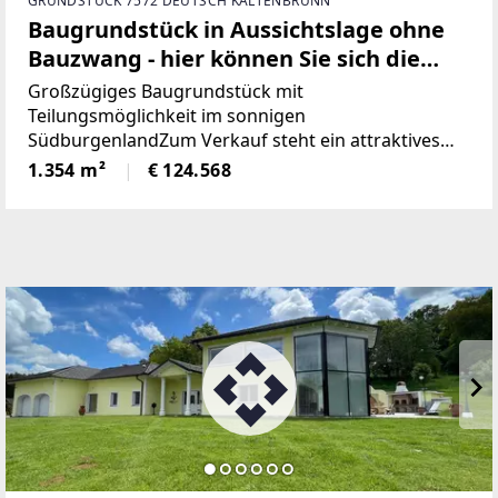
GRUNDSTÜCK 7572 DEUTSCH KALTENBRUNN
Baugrundstück in Aussichtslage ohne
Bauzwang - hier können Sie sich die
Grundstücksgröße noch aussuchen!
Großzügiges Baugrundstück mit
Teilungsmöglichkeit im sonnigen
SüdburgenlandZum Verkauf steht ein attraktives
Baugrundstück mit einer Gesamtfläche von 5.418
1.354 m²
€ 124.568
m² in schöner, sonniger Ruhelage. Das Grundstück
bietet vielseitige Nutzungsmöglichkeiten