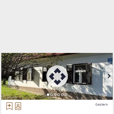
WEBSITE
https://www.remax.at/de/ib/remax-thermal-
stegersbach
EMAIL
egger@remax-thermal.at
Gestern