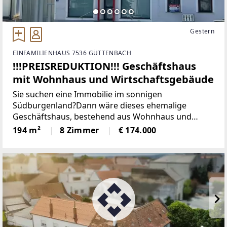
Gestern
EINFAMILIENHAUS 7536 GÜTTENBACH
!!!PREISREDUKTION!!! Geschäftshaus
mit Wohnhaus und Wirtschaftsgebäude
Sie suchen eine Immobilie im sonnigen
Südburgenland?Dann wäre dieses ehemalige
Geschäftshaus, bestehend aus Wohnhaus und
Wirtschaftsgebäude in der Golf- und
194 m²
8 Zimmer
€ 174.000
Thermenregion genau das "Richtige".Mit diesem
Haus in der Marktgemeinde Güttenbach