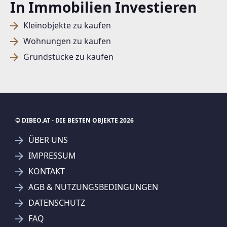
In Immobilien Investieren
Kleinobjekte zu kaufen
Wohnungen zu kaufen
Grundstücke zu kaufen
© DIBEO.AT - DIE BESTEN OBJEKTE 2026
ÜBER UNS
IMPRESSUM
KONTAKT
SUCHAGENT ANLEGEN FÜR DIE
AGB & NUTZUNGSBEDINGUNGEN
AKTUELLEN SUCHKRITERIEN
DATENSCHUTZ
REMAX Thermal - Egger Immobilien e. U.
FAQ