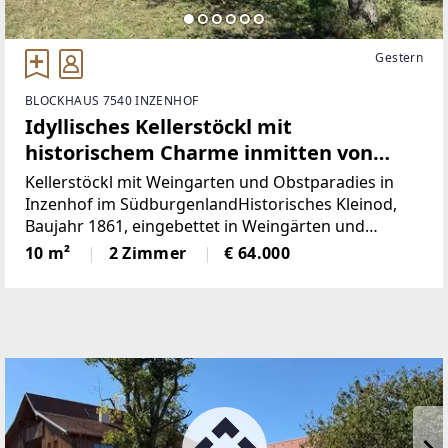
Gestern
BLOCKHAUS 7540 INZENHOF
Idyllisches Kellerstöckl mit
historischem Charme inmitten von
Weingärten & Obstbäumen
Kellerstöckl mit Weingarten und Obstparadies in
Inzenhof im SüdburgenlandHistorisches Kleinod,
Baujahr 1861, eingebettet in Weingärten und
ObstbäumeDieses charmante Kellerstöckl mit einer
10 m²
2 Zimmer
€ 64.000
Nutzfläche von ca. 23 m² und einer
Grundstücksgröße