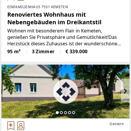
EINFAMILIENHAUS 7531 KEMETEN
Renoviertes Wohnhaus mit
Nebengebäuden im Dreikantstil
Wohnen mit besonderem Flair in Kemeten,
genießen Sie Privatsphäre und Gemütlichkeit!Das
Herzstück dieses Zuhauses ist der wunderschöne
Innenhof. Ein ganz besonderer Rückzugsort für
95 m²
3 Zimmer
€ 339.000
gemütliche Sommerabende, gesellige Stunden mit
Freunden oder entspannte
Gestern