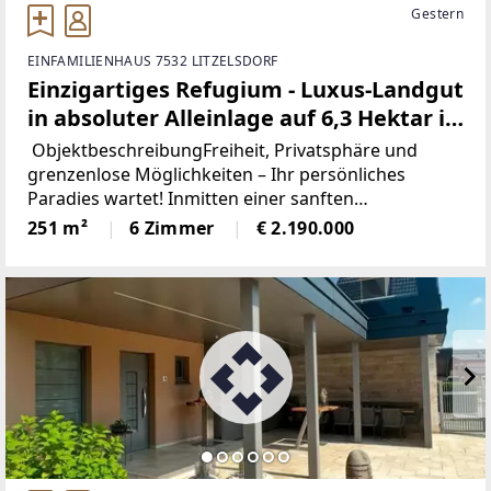
Gestern
EINFAMILIENHAUS 7532 LITZELSDORF
Einzigartiges Refugium - Luxus-Landgut
in absoluter Alleinlage auf 6,3 Hektar in
Litzelsdorf
ObjektbeschreibungFreiheit, Privatsphäre und
grenzenlose Möglichkeiten – Ihr persönliches
Paradies wartet! Inmitten einer sanften
Hügellandschaft, weit weg vom Trubel des Alltags
251 m²
6 Zimmer
€ 2.190.000
und doch auf modernstem technologischem
Niveau, befindet