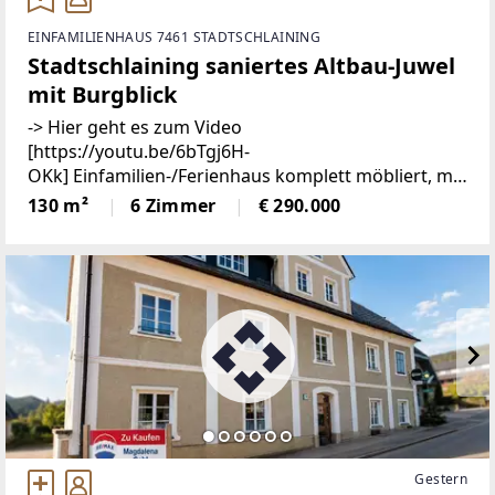
EINFAMILIENHAUS 7461 STADTSCHLAINING
Stadtschlaining saniertes Altbau-Juwel
mit Burgblick
-> Hier geht es zum Video
[https://youtu.be/6bTgj6H-
OKk] Einfamilien-/Ferienhaus komplett möbliert, mit
Burgblick in zentraler Lage von
130 m²
6 Zimmer
€ 290.000
StadtschlainingDieses liebevoll sanierte
Einfamilienhaus verbindet historischen Charme
Gestern