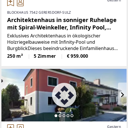
Gestern
BLOCKHAUS 7542 GERERSDORF-SULZ
Architektenhaus in sonniger Ruhelage
mit Spiral-Weinkeller, Infinity Pool,
Burgblick und ca. 1 ha Eigengrund
Exklusives Architektenhaus in ökologischer
Holzriegelbauweise mit Infinity-Pool und
BurgblickDieses beeindruckende Einfamilienhaus
gebaut 2017, vereint moderne Architektur,
250 m²
5 Zimmer
€ 959.000
hochwertige Ausstattung und nachhaltige Bauweise
auf höchstem Niveau.
Gestern