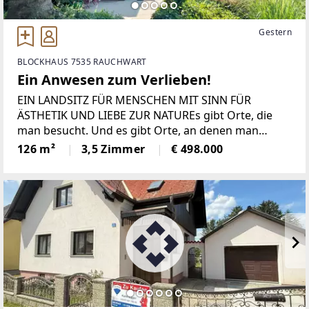
Gestern
BLOCKHAUS 7535 RAUCHWART
Ein Anwesen zum Verlieben!
EIN LANDSITZ FÜR MENSCHEN MIT SINN FÜR
ÄSTHETIK UND LIEBE ZUR NATUREs gibt Orte, die
man besucht. Und es gibt Orte, an denen man
ankommt.In einer ruhigen Sackgasse des idyllischen
126 m²
3,5 Zimmer
€ 498.000
Rauchwarts entfaltet diese außergewöhnliche
Liegenschaft