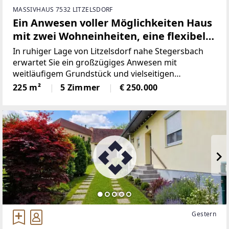
MASSIVHAUS 7532 LITZELSDORF
Ein Anwesen voller Möglichkeiten Haus
mit zwei Wohneinheiten, eine flexibel
als Wohn- oder Wirtschaftsgebäude
In ruhiger Lage von Litzelsdorf nahe Stegersbach
nutzbar, dazu ein Kellerstöckl sowie
erwartet Sie ein großzügiges Anwesen mit
weitläufigem Grundstück und vielseitigen
weitläufige Wiesen- und Ackerflächen.
Nutzungsmöglichkeiten – ideal sowohl für Wohnen
225 m²
5 Zimmer
€ 250.000
als auch für individuelle Projekte oder
Mehrgenerationennutzung.2017
Gestern