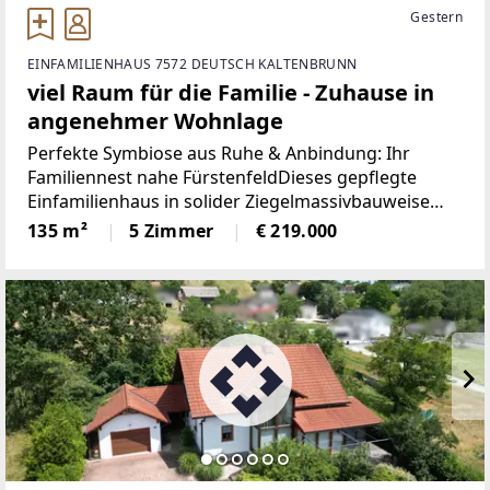
Gestern
EINFAMILIENHAUS 7572 DEUTSCH KALTENBRUNN
viel Raum für die Familie - Zuhause in
angenehmer Wohnlage
Perfekte Symbiose aus Ruhe & Anbindung: Ihr
Familiennest nahe FürstenfeldDieses gepflegte
Einfamilienhaus in solider Ziegelmassivbauweise
(Baujahr 1961) bietet die seltene Kombination aus
135 m²
5 Zimmer
€ 219.000
idyllischem Wohnen in einer ruhigen Siedlung und
einer