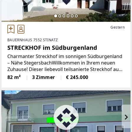
Gestern
BAUERNHAUS 7552 STINATZ
STRECKHOF im Südburgenland
Charmanter Streckhof im sonnigen Südburgenland
– Nähe StegersbachWillkommen in Ihrem neuen
Zuhause! Dieser liebevoll teilsanierte Streckhof aus
den 1940er-Jahren verbindet den Charme
82 m²
3 Zimmer
€ 245.000
traditioneller Bauweise mit modernen
Wohnannehmlichkeiten. Eingebettet