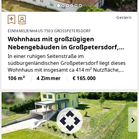
Gestern
EINFAMILIENHAUS 7503 GROSSPETERSDORF
Wohnhaus mit großzügigen
Nebengebäuden in Großpetersdorf,
Burgenland
In einer ruhigen Seitenstraße im
südburgenländischen Großpetersdorf liegt dieses
Wohnhaus mit insgesamt ca 414 m² Nutzfläche,
davon ca 106 m² Wohnfläche auf einem Grundstück
106 m²
4 Zimmer
€ 165.000
mit der Widmung Bauland-Geschäftsgebiet und
Verkehrsflächen.Das