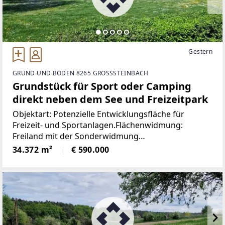
Gestern
GRUND UND BODEN 8265 GROSSSTEINBACH
Grundstück für Sport oder Camping
direkt neben dem See und Freizeitpark
Objektart: Potenzielle Entwicklungsfläche für
Freizeit- und Sportanlagen.Flächenwidmung:
Freiland mit der Sonderwidmung
SportanlageWillkommen in Großsteinbach, einem
34.372 m²
€ 590.000
bezaubernden Ort im malerischen Bezirk Hartberg-
Fürstenfeld, Österreich.