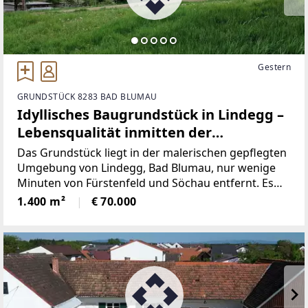
Gestern
GRUNDSTÜCK 8283 BAD BLUMAU
Idyllisches Baugrundstück in Lindegg –
Lebensqualität inmitten der
Thermenregion.
Das Grundstück liegt in der malerischen gepflegten
Umgebung von Lindegg, Bad Blumau, nur wenige
Minuten von Fürstenfeld und Söchau entfernt. Es
genießt eine privilegierte Lage in der Golf- und
1.400 m²
€ 70.000
Thermenregion Bad Blumau, berühmt für ihre Ruhe,
idyllische