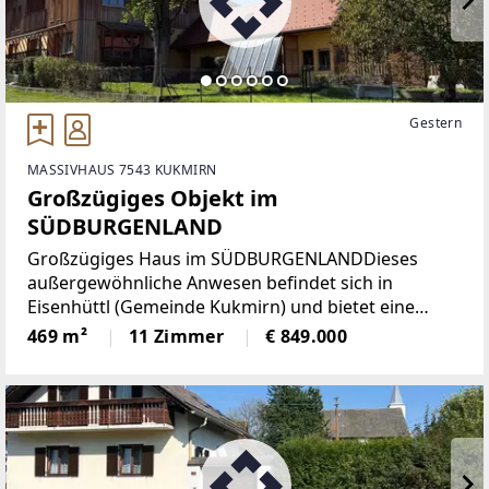
Gestern
MASSIVHAUS 7543 KUKMIRN
Großzügiges Objekt im
SÜDBURGENLAND
Großzügiges Haus im SÜDBURGENLANDDieses
außergewöhnliche Anwesen befindet sich in
Eisenhüttl (Gemeinde Kukmirn) und bietet eine
beeindruckende Kombination aus Wohnkomfort,
469 m²
11 Zimmer
€ 849.000
modernisierter Ausstattung und großzügigen
Flächen.Das Haus wurde