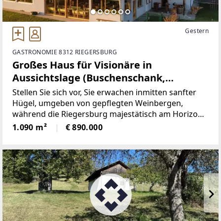
Gestern
GASTRONOMIE 8312 RIEGERSBURG
Großes Haus für Visionäre in
Aussichtslage (Buschenschank,
Weingärten)
Stellen Sie sich vor, Sie erwachen inmitten sanfter
Hügel, umgeben von gepflegten Weinbergen,
während die Riegersburg majestätisch am Horizont
erscheint – genau hier, in der begehrten
1.090 m²
€ 890.000
Hügellandschaft von Krennach, wartet eine
Liegenschaft, die in der