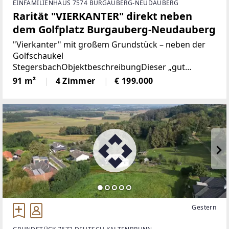
EINFAMILIENHAUS 7574 BURGAUBERG-NEUDAUBERG
Rarität "VIERKANTER" direkt neben
dem Golfplatz Burgauberg-Neudauberg
"Vierkanter" mit großem Grundstück – neben der
Golfschaukel
StegersbachObjektbeschreibungDieser „gut
erhaltene“ Vierkanthof liegt in der begehrten Golf-
91 m²
4 Zimmer
€ 199.000
und Thermenregion Stegersbach und bietet ein
außergewöhnlich großes Grundstück sowie
Gestern