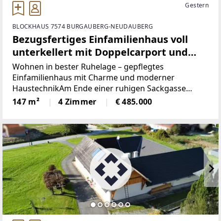
Gestern
BLOCKHAUS 7574 BURGAUBERG-NEUDAUBERG
Bezugsfertiges Einfamilienhaus voll
unterkellert mit Doppelcarport und
Garage am Ende einer Sackgasse
Wohnen in bester Ruhelage – gepflegtes
Einfamilienhaus mit Charme und moderner
HaustechnikAm Ende einer ruhigen Sackgasse
erwartet Sie dieses liebevoll gepflegte
147 m²
4 Zimmer
€ 485.000
Einfamilienhaus in solider Massivbauweise, das mit
einer gelungenen Kombination aus Wohnqualität,