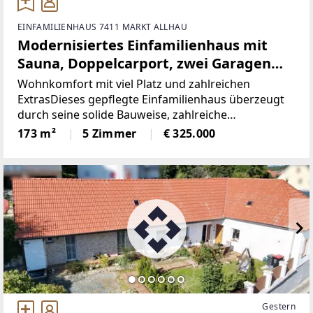
EINFAMILIENHAUS 7411 MARKT ALLHAU
Modernisiertes Einfamilienhaus mit
Sauna, Doppelcarport, zwei Garagen
und Nutzwasserbrunnen in zentraler
Wohnkomfort mit viel Platz und zahlreichen
Lage
ExtrasDieses gepflegte Einfamilienhaus überzeugt
durch seine solide Bauweise, zahlreiche
Modernisierungen im Jahr 2003 und eine
173 m²
5 Zimmer
€ 325.000
umfangreiche Ausstattung. Das ursprünglich ca.
1960 errichtete Wohnhaus
Gestern