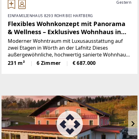
Gestern
EINFAMILIENHAUS 8293 ROHR BEI HARTBERG
Flexibles Wohnkonzept mit Panorama
& Wellness – Exklusives Wohnhaus in
Wörth a. d. Lafnitz
Moderner Wohntraum mit Luxusausstattung auf
zwei Etagen in Wörth an der Lafnitz Dieses
außergewöhnliche, hochwertig sanierte Wohnhaus
überzeugt durch Großzügigkeit, modernste Technik
231 m²
6 Zimmer
€ 687.000
und maximale Nutzungsflexibilität. Die Immobilie
kann sowohl