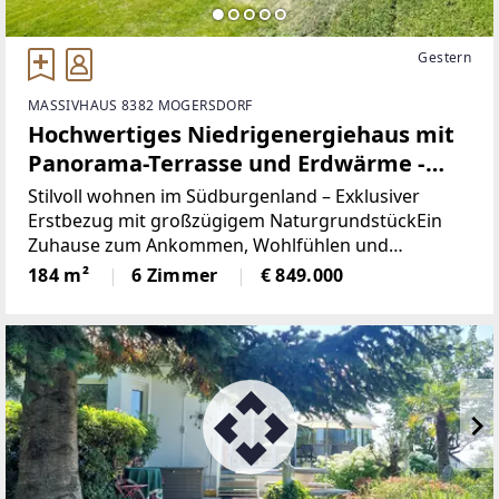
Gestern
MASSIVHAUS 8382 MOGERSDORF
Hochwertiges Niedrigenergiehaus mit
Panorama-Terrasse und Erdwärme -
Wohnen mit Freiraum im
Stilvoll wohnen im Südburgenland – Exklusiver
Südburgenland
Erstbezug mit großzügigem NaturgrundstückEin
Zuhause zum Ankommen, Wohlfühlen und
Bleiben.Dieses hochwertige Niedrigenergiehaus in
184 m²
6 Zimmer
€ 849.000
Massivbauweise vereint modernes Design,
nachhaltige Energietechnik