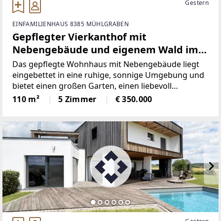
Gestern
EINFAMILIENHAUS 8385 MÜHLGRABEN
Gepflegter Vierkanthof mit
Nebengebäude und eigenem Wald im
idyllischen Südburgenland.
Das gepflegte Wohnhaus mit Nebengebäude liegt
eingebettet in eine ruhige, sonnige Umgebung und
bietet einen großen Garten, einen liebevoll
gestalteten Innenhof und sogar ein eigenes
110 m²
5 Zimmer
€ 350.000
Waldgrundstück. Hier spürt man sofort das Gefühl
von Ankommen, Entschleunigung