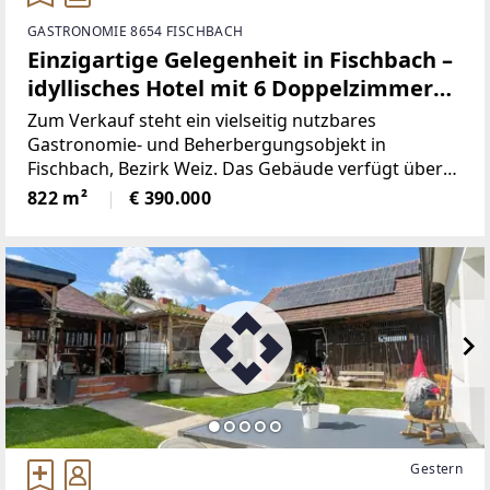
GASTRONOMIE 8654 FISCHBACH
Einzigartige Gelegenheit in Fischbach –
idyllisches Hotel mit 6 Doppelzimmern,
Gasthaus und Möglichkeit für
Zum Verkauf steht ein vielseitig nutzbares
Wohnungen
Gastronomie- und Beherbergungsobjekt in
Fischbach, Bezirk Weiz. Das Gebäude verfügt über
ein gutbürgerliches Restaurant im Erdgeschoss mit
822 m²
€ 390.000
einer Nutzfläche von ca. 310 m², aufgeteilt in drei
gemütliche Gaststuben
Gestern