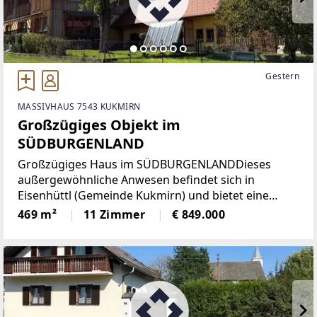
Gestern
MASSIVHAUS 7543 KUKMIRN
Großzügiges Objekt im
SÜDBURGENLAND
Großzügiges Haus im SÜDBURGENLANDDieses
außergewöhnliche Anwesen befindet sich in
Eisenhüttl (Gemeinde Kukmirn) und bietet eine
beeindruckende Kombination aus Wohnkomfort,
469 m²
11 Zimmer
€ 849.000
modernisierter Ausstattung und großzügigen
Flächen.Das Haus wurde