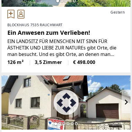
Gestern
BLOCKHAUS 7535 RAUCHWART
Ein Anwesen zum Verlieben!
EIN LANDSITZ FÜR MENSCHEN MIT SINN FÜR
ÄSTHETIK UND LIEBE ZUR NATUREs gibt Orte, die
man besucht. Und es gibt Orte, an denen man
ankommt.In einer ruhigen Sackgasse des idyllischen
126 m²
3,5 Zimmer
€ 498.000
Rauchwarts entfaltet diese außergewöhnliche
Liegenschaft