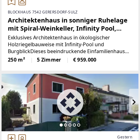
BLOCKHAUS 7542 GERERSDORF-SULZ
Architektenhaus in sonniger Ruhelage
mit Spiral-Weinkeller, Infinity Pool,
Burgblick und ca. 1 ha Eigengrund
Exklusives Architektenhaus in ökologischer
Holzriegelbauweise mit Infinity-Pool und
BurgblickDieses beeindruckende Einfamilienhaus
gebaut 2017, vereint moderne Architektur,
250 m²
5 Zimmer
€ 959.000
hochwertige Ausstattung und nachhaltige Bauweise
auf höchstem Niveau.
Gestern