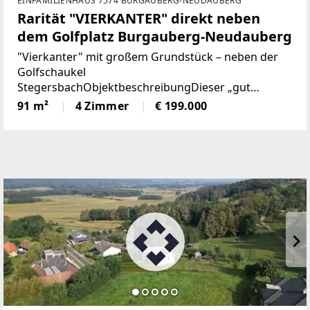
EINFAMILIENHAUS 7574 BURGAUBERG-NEUDAUBERG
Rarität "VIERKANTER" direkt neben
dem Golfplatz Burgauberg-Neudauberg
"Vierkanter" mit großem Grundstück – neben der
Golfschaukel
StegersbachObjektbeschreibungDieser „gut
erhaltene“ Vierkanthof liegt in der begehrten Golf-
91 m²
4 Zimmer
€ 199.000
und Thermenregion Stegersbach und bietet ein
außergewöhnlich großes Grundstück sowie