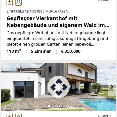
Gestern
EINFAMILIENHAUS 8385 MÜHLGRABEN
Gepflegter Vierkanthof mit
Nebengebäude und eigenem Wald im
idyllischen Südburgenland.
Das gepflegte Wohnhaus mit Nebengebäude liegt
eingebettet in eine ruhige, sonnige Umgebung und
bietet einen großen Garten, einen liebevoll
gestalteten Innenhof und sogar ein eigenes
110 m²
5 Zimmer
€ 350.000
Waldgrundstück. Hier spürt man sofort das Gefühl
von Ankommen, Entschleunigung
Gestern