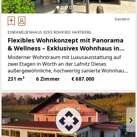
Gestern
EINFAMILIENHAUS 8293 ROHR BEI HARTBERG
Flexibles Wohnkonzept mit Panorama
& Wellness – Exklusives Wohnhaus in
Wörth a. d. Lafnitz
Moderner Wohntraum mit Luxusausstattung auf
zwei Etagen in Wörth an der Lafnitz Dieses
außergewöhnliche, hochwertig sanierte Wohnhaus
überzeugt durch Großzügigkeit, modernste Technik
231 m²
6 Zimmer
€ 687.000
und maximale Nutzungsflexibilität. Die Immobilie
kann sowohl