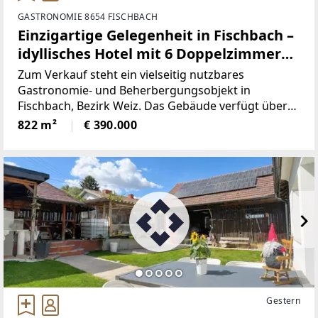
GASTRONOMIE 8654 FISCHBACH
Einzigartige Gelegenheit in Fischbach –
idyllisches Hotel mit 6 Doppelzimmern,
Gasthaus und Möglichkeit für
Zum Verkauf steht ein vielseitig nutzbares
Wohnungen
Gastronomie- und Beherbergungsobjekt in
Fischbach, Bezirk Weiz. Das Gebäude verfügt über
ein gutbürgerliches Restaurant im Erdgeschoss mit
822 m²
€ 390.000
einer Nutzfläche von ca. 310 m², aufgeteilt in drei
gemütliche Gaststuben
Gestern