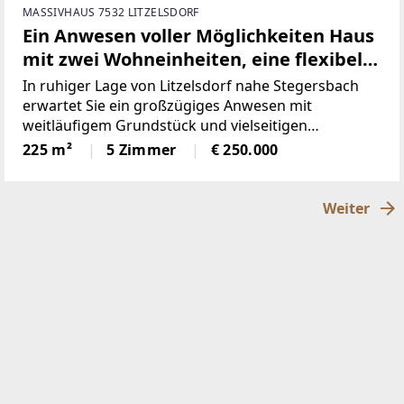
MASSIVHAUS 7532 LITZELSDORF
Ein Anwesen voller Möglichkeiten Haus
mit zwei Wohneinheiten, eine flexibel
als Wohn- oder Wirtschaftsgebäude
In ruhiger Lage von Litzelsdorf nahe Stegersbach
nutzbar, dazu ein Kellerstöckl sowie
erwartet Sie ein großzügiges Anwesen mit
weitläufigem Grundstück und vielseitigen
weitläufige Wiesen- und Ackerflächen.
Nutzungsmöglichkeiten – ideal sowohl für Wohnen
225 m²
5 Zimmer
€ 250.000
als auch für individuelle Projekte oder
Mehrgenerationennutzung.2017
Weiter