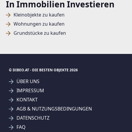
In Immobilien Investieren
Kleinobjekte zu kaufen
Wohnungen zu kaufen
Grundstücke zu kaufen
© DIBEO.AT - DIE BESTEN OBJEKTE 2026
ÜBER UNS
IMPRESSUM
KONTAKT
SUCHAGENT ANLEGEN FÜR DIE
AGB & NUTZUNGSBEDINGUNGEN
AKTUELLEN SUCHKRITERIEN
DATENSCHUTZ
REMAX Thermal - Egger Immobilien e. U.
FAQ