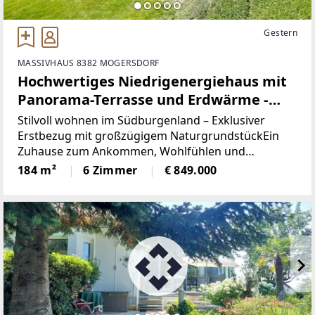
Gestern
MASSIVHAUS 8382 MOGERSDORF
Hochwertiges Niedrigenergiehaus mit
Panorama-Terrasse und Erdwärme -
Wohnen mit Freiraum im
Stilvoll wohnen im Südburgenland – Exklusiver
Südburgenland
Erstbezug mit großzügigem NaturgrundstückEin
Zuhause zum Ankommen, Wohlfühlen und
Bleiben.Dieses hochwertige Niedrigenergiehaus in
184 m²
6 Zimmer
€ 849.000
Massivbauweise vereint modernes Design,
nachhaltige Energietechnik