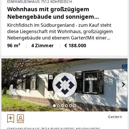
EINFAMILIENHAUS 7512 KOHFIDISCH
Wohnhaus mit großzügigem
Nebengebäude und sonnigem
Grundstück in Kirchfidisch
Kirchfidisch im Südburgenland - zum Kauf steht
diese Liegenschaft mit Wohnhaus, großzügigem
Nebengebäude und ebenem Garten!Mit einer
Wohnfläche von rund 96 m² erstreckt sich der
96 m²
4 Zimmer
€ 188.000
Wohnbereich des Hauses über das Erdgeschoss
sowie das ausgebaute
Gestern