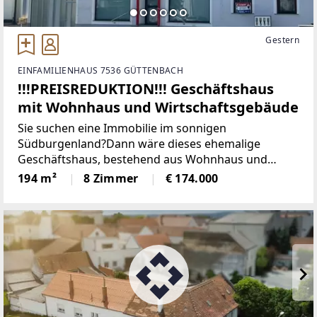
Gestern
EINFAMILIENHAUS 7536 GÜTTENBACH
!!!PREISREDUKTION!!! Geschäftshaus
mit Wohnhaus und Wirtschaftsgebäude
Sie suchen eine Immobilie im sonnigen
Südburgenland?Dann wäre dieses ehemalige
Geschäftshaus, bestehend aus Wohnhaus und
Wirtschaftsgebäude in der Golf- und
194 m²
8 Zimmer
€ 174.000
Thermenregion genau das "Richtige".Mit diesem
Haus in der Marktgemeinde Güttenbach