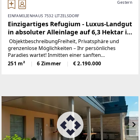
Gestern
EINFAMILIENHAUS 7532 LITZELSDORF
Einzigartiges Refugium - Luxus-Landgut
in absoluter Alleinlage auf 6,3 Hektar in
Litzelsdorf
ObjektbeschreibungFreiheit, Privatsphäre und
grenzenlose Möglichkeiten – Ihr persönliches
Paradies wartet! Inmitten einer sanften
Hügellandschaft, weit weg vom Trubel des Alltags
251 m²
6 Zimmer
€ 2.190.000
und doch auf modernstem technologischem
Niveau, befindet