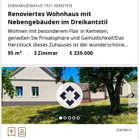
EINFAMILIENHAUS 7531 KEMETEN
Renoviertes Wohnhaus mit
Nebengebäuden im Dreikantstil
Wohnen mit besonderem Flair in Kemeten,
genießen Sie Privatsphäre und Gemütlichkeit!Das
Herzstück dieses Zuhauses ist der wunderschöne
Innenhof. Ein ganz besonderer Rückzugsort für
95 m²
3 Zimmer
€ 339.000
gemütliche Sommerabende, gesellige Stunden mit
Freunden oder entspannte
Gestern