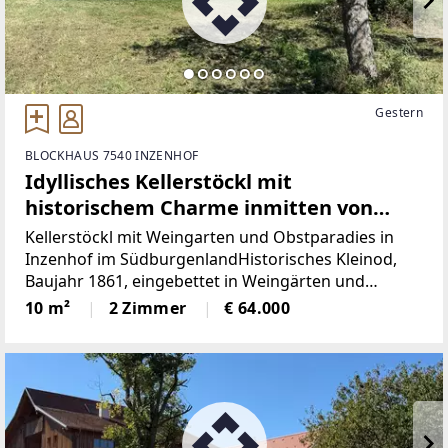
Gestern
BLOCKHAUS 7540 INZENHOF
Idyllisches Kellerstöckl mit
historischem Charme inmitten von
Weingärten & Obstbäumen
Kellerstöckl mit Weingarten und Obstparadies in
Inzenhof im SüdburgenlandHistorisches Kleinod,
Baujahr 1861, eingebettet in Weingärten und
ObstbäumeDieses charmante Kellerstöckl mit einer
10 m²
2 Zimmer
€ 64.000
Nutzfläche von ca. 23 m² und einer
Grundstücksgröße