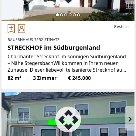
Gestern
BAUERNHAUS 7552 STINATZ
STRECKHOF im Südburgenland
Charmanter Streckhof im sonnigen Südburgenland
– Nähe StegersbachWillkommen in Ihrem neuen
Zuhause! Dieser liebevoll teilsanierte Streckhof aus
den 1940er-Jahren verbindet den Charme
82 m²
3 Zimmer
€ 245.000
traditioneller Bauweise mit modernen
Wohnannehmlichkeiten. Eingebettet