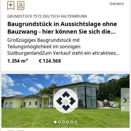
Gestern
GRUNDSTÜCK 7572 DEUTSCH KALTENBRUNN
Baugrundstück in Aussichtslage ohne
Bauzwang - hier können Sie sich die
Grundstücksgröße noch aussuchen!
Großzügiges Baugrundstück mit
Teilungsmöglichkeit im sonnigen
SüdburgenlandZum Verkauf steht ein attraktives
Baugrundstück mit einer Gesamtfläche von 5.418
1.354 m²
€ 124.568
m² in schöner, sonniger Ruhelage. Das Grundstück
bietet vielseitige Nutzungsmöglichkeiten