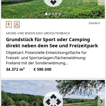
Gestern
GRUND UND BODEN 8265 GROSSSTEINBACH
Grundstück für Sport oder Camping
direkt neben dem See und Freizeitpark
Objektart: Potenzielle Entwicklungsfläche für
Freizeit- und Sportanlagen.Flächenwidmung:
Freiland mit der Sonderwidmung
SportanlageWillkommen in Großsteinbach, einem
34.372 m²
€ 590.000
bezaubernden Ort im malerischen Bezirk Hartberg-
Fürstenfeld, Österreich.