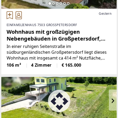
Gestern
EINFAMILIENHAUS 7503 GROSSPETERSDORF
Wohnhaus mit großzügigen
Nebengebäuden in Großpetersdorf,
Burgenland
In einer ruhigen Seitenstraße im
südburgenländischen Großpetersdorf liegt dieses
Wohnhaus mit insgesamt ca 414 m² Nutzfläche,
davon ca 106 m² Wohnfläche auf einem Grundstück
106 m²
4 Zimmer
€ 165.000
mit der Widmung Bauland-Geschäftsgebiet und
Verkehrsflächen.Das