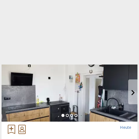
WEBSITE
https://www.remax.at/de/ib/remax-thermal-
stegersbach
EMAIL
egger@remax-thermal.at
Heute