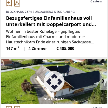
Gestern
BLOCKHAUS 7574 BURGAUBERG-NEUDAUBERG
Bezugsfertiges Einfamilienhaus voll
unterkellert mit Doppelcarport und
Garage am Ende einer Sackgasse
Wohnen in bester Ruhelage – gepflegtes
Einfamilienhaus mit Charme und moderner
HaustechnikAm Ende einer ruhigen Sackgasse
erwartet Sie dieses liebevoll gepflegte
147 m²
4 Zimmer
€ 485.000
Einfamilienhaus in solider Massivbauweise, das mit
einer gelungenen Kombination aus Wohnqualität,