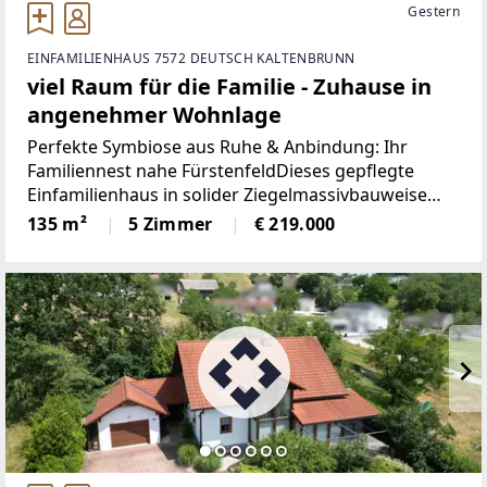
Gestern
EINFAMILIENHAUS 7572 DEUTSCH KALTENBRUNN
viel Raum für die Familie - Zuhause in
angenehmer Wohnlage
Perfekte Symbiose aus Ruhe & Anbindung: Ihr
Familiennest nahe FürstenfeldDieses gepflegte
Einfamilienhaus in solider Ziegelmassivbauweise
(Baujahr 1961) bietet die seltene Kombination aus
135 m²
5 Zimmer
€ 219.000
idyllischem Wohnen in einer ruhigen Siedlung und
einer