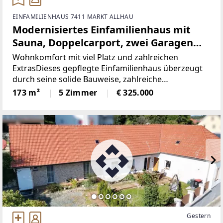
EINFAMILIENHAUS 7411 MARKT ALLHAU
Modernisiertes Einfamilienhaus mit
Sauna, Doppelcarport, zwei Garagen
und Nutzwasserbrunnen in zentraler
Wohnkomfort mit viel Platz und zahlreichen
Lage
ExtrasDieses gepflegte Einfamilienhaus überzeugt
durch seine solide Bauweise, zahlreiche
Modernisierungen im Jahr 2003 und eine
173 m²
5 Zimmer
€ 325.000
umfangreiche Ausstattung. Das ursprünglich ca.
1960 errichtete Wohnhaus
Gestern