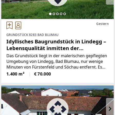
Gestern
GRUNDSTÜCK 8283 BAD BLUMAU
Idyllisches Baugrundstück in Lindegg –
Lebensqualität inmitten der
Thermenregion.
Das Grundstück liegt in der malerischen gepflegten
Umgebung von Lindegg, Bad Blumau, nur wenige
Minuten von Fürstenfeld und Söchau entfernt. Es
genießt eine privilegierte Lage in der Golf- und
1.400 m²
€ 70.000
Thermenregion Bad Blumau, berühmt für ihre Ruhe,
idyllische