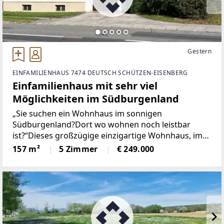
Gestern
EINFAMILIENHAUS 7474 DEUTSCH SCHÜTZEN-EISENBERG
Einfamilienhaus mit sehr viel
Möglichkeiten im Südburgenland
„Sie suchen ein Wohnhaus im sonnigen
Südburgenland?Dort wo wohnen noch leistbar
ist?“Dieses großzügige einzigartige Wohnhaus, im
Jahr 1989 in Massivbauweise errichtet, besticht
157 m²
5 Zimmer
€ 249.000
durch seine ruhige Lage, mit einer Wohnfläche von
ca. 157 m² und