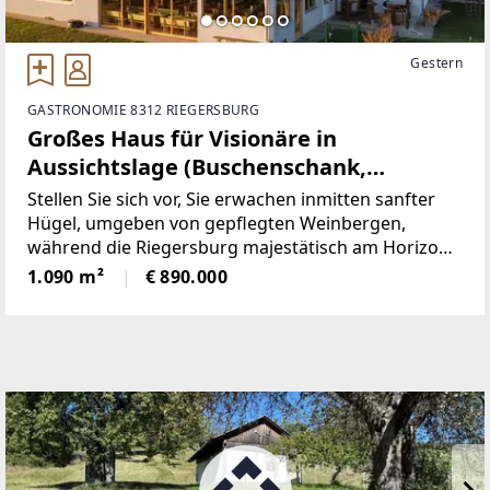
Gestern
GASTRONOMIE 8312 RIEGERSBURG
Großes Haus für Visionäre in
Aussichtslage (Buschenschank,
Weingärten)
Stellen Sie sich vor, Sie erwachen inmitten sanfter
Hügel, umgeben von gepflegten Weinbergen,
während die Riegersburg majestätisch am Horizont
erscheint – genau hier, in der begehrten
1.090 m²
€ 890.000
Hügellandschaft von Krennach, wartet eine
Liegenschaft, die in der