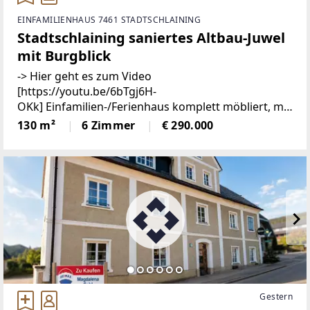
EINFAMILIENHAUS 7461 STADTSCHLAINING
Stadtschlaining saniertes Altbau-Juwel
mit Burgblick
-> Hier geht es zum Video
[https://youtu.be/6bTgj6H-
OKk] Einfamilien-/Ferienhaus komplett möbliert, mit
Burgblick in zentraler Lage von
130 m²
6 Zimmer
€ 290.000
StadtschlainingDieses liebevoll sanierte
Einfamilienhaus verbindet historischen Charme
Gestern