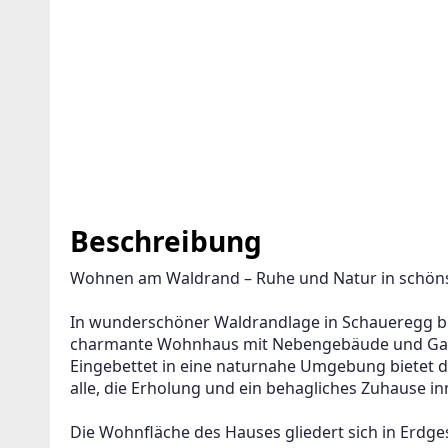
ENT ANLEGEN FÜR DIE AKTUELLEN
ITERIEN
Einfamilienhaus
Beschreibung
er wird viele Treffer erzeugen. Bitte setzen Sie weitere Filte
rfeinern
Wohnen am Waldrand – Ruhe und Natur in schöns
hre E-Mail-Adresse und wir informieren Sie, sobald wir
In wunderschöner Waldrandlage in Schaueregg bei
eue Angebote haben!
charmante Wohnhaus mit Nebengebäude und Ga
Eingebettet in eine naturnahe Umgebung bietet d
imme der Verarbeitung meiner Daten, wie in den
alle, die Erholung und ein behagliches Zuhause i
schutzbestimmungen
beschrieben, zu.
Die Wohnfläche des Hauses gliedert sich in Erdg