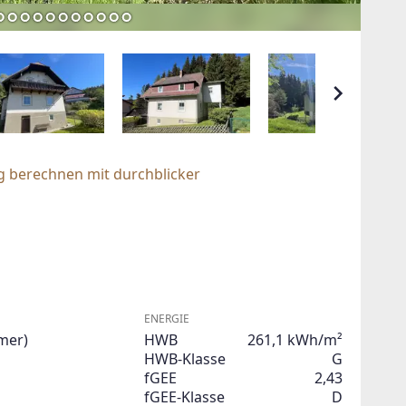
g berechnen mit durchblicker
ENERGIE
mer)
HWB
261,1 kWh/m²
HWB-Klasse
G
fGEE
2,43
fGEE-Klasse
D