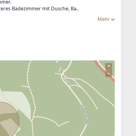
mmer.
teres Badezimmer mit Dusche, Ba..
egen
Mehr
+
–