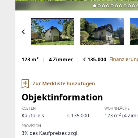
Finanzierun
123 m²
4 Zimmer
€ 135.000
Zur Merkliste hinzufügen
Objektinformation
KOSTEN
WOHNFLÄCHE
2
Kaufpreis
€ 135.000
123 m
(4 Zim
PROVISION
3% des Kaufpreises zzgl.