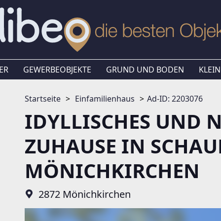
ER
GEWERBEOBJEKTE
GRUND UND BODEN
KLEIN
Startseite
Einfamilienhaus
Ad-ID: 2203076
IDYLLISCHES UND 
ZUHAUSE IN SCHAU
MÖNICHKIRCHEN
2872 Mönichkirchen