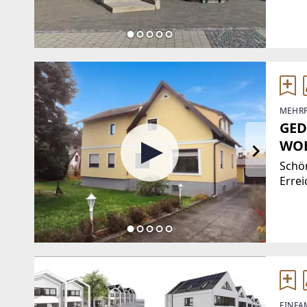
thera
Kund
MEHRF
GED
WOH
Schö
Errei
Holz-
Isoli
Vollwärmedä
oder 
EINFA