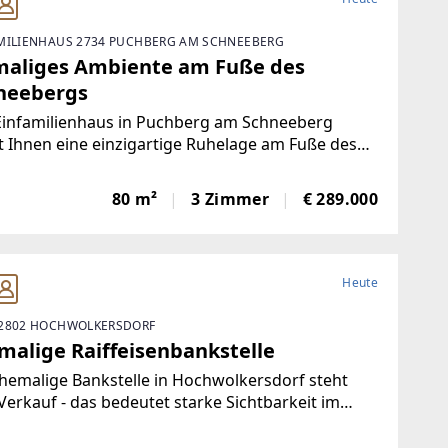
MILIENHAUS 2734 PUCHBERG AM SCHNEEBERG
maliges Ambiente am Fuße des
neebergs
Einfamilienhaus in Puchberg am Schneeberg
t Ihnen eine einzigartige Ruhelage am Fuße des
druckenden Schneebergs. Es erwartet Sie hier
uhause, das Qualität und Gemütlichkeit perfekt
80 m²
3 Zimmer
€ 289.000
ndet. Ideal als Rückzugsort oder dauerhafter
Heute
2802 HOCHWOLKERSDORF
malige Raiffeisenbankstelle
hemalige Bankstelle in Hochwolkersdorf steht
erkauf - das bedeutet starke Sichtbarkeit im
ern!Ideale Liegenschaft für Gewerbe mit
nkontakt, Eignung für medizinische,