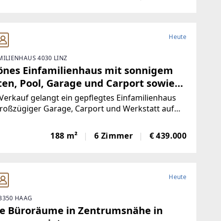
Heute
MILIENHAUS 4030 LINZ
önes Einfamilienhaus mit sonnigem
ten, Pool, Garage und Carport sowie
by-Werkstatt in 4030 Linz
erkauf gelangt ein gepflegtes Einfamilienhaus
roßzügiger Garage, Carport und Werkstatt auf
 sonnigen und ebenen Grundstück in attraktiver
age nahe Linz.Die Liegenschaft verbindet
188 m²
6 Zimmer
€ 439.000
rnahes Wohnen mit einer sehr guten
ehrsanbindung
Heute
3350 HAAG
le Büroräume in Zentrumsnähe in