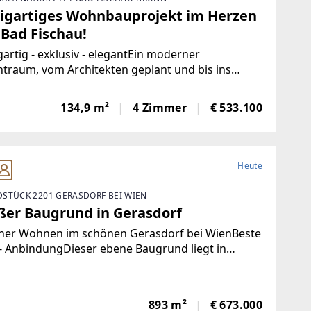
zigartiges Wohnbauprojekt im Herzen
 Bad Fischau!
gartig - exklusiv - elegantEin moderner
traum, vom Architekten geplant und bis ins
l durchdacht.Nach Süden ausgerichtet, ein
r Garten und eine vorgesetzte Terrasse mit
134,9 m²
4 Zimmer
€ 533.100
dachung und Umgrenzung wird
Heute
STÜCK 2201 GERASDORF BEI WIEN
ßer Baugrund in Gerasdorf
ner Wohnen im schönen Gerasdorf bei WienBeste
- AnbindungDieser ebene Baugrund liegt in
aler Lage von Gerasdorf in einer gepflegten
gegend mit vielen Grünflächen.Die Widmung
893 m²
€ 673.000