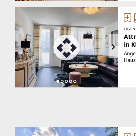
EIGEN
Att
in 
Ange
Haus
punkt
Grund
Wohn