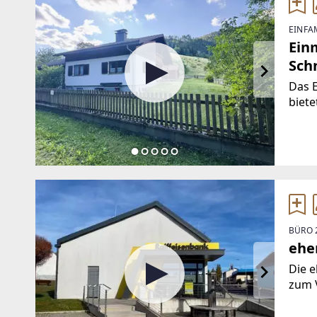
EINFA
Ein
Sch
Das 
biete
beein
ein Z
verbi
BÜRO 
ehe
Die e
zum V
Ortsk
Kunde