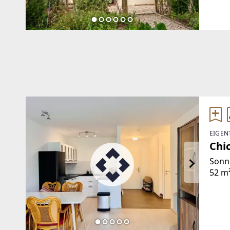
beso
Poten
EIGEN
Chic
Sonn
52 m
Grün
ausge
sorge