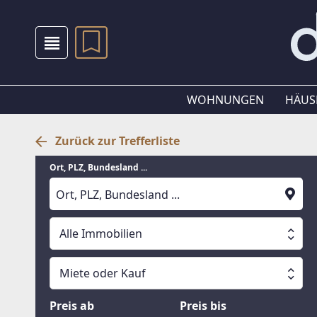
WOHNUNGEN
HÄUS
Zurück zur Trefferliste
Ort, PLZ, Bundesland ...
Alle Immobilien
Alle Immobilien
Miete oder Kauf
Suche läuft
Wohnungen
Miete oder Kauf
Preis ab
Preis bis
Häuser