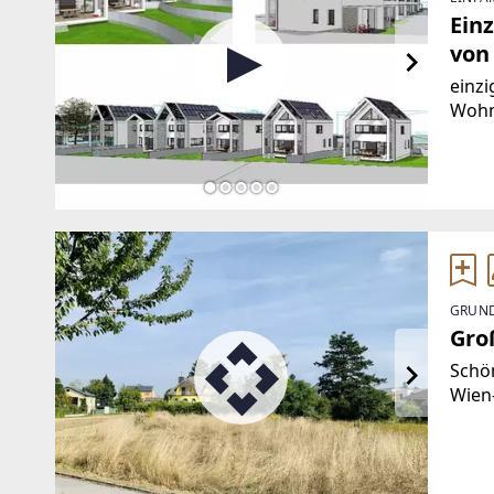
Ein
von
einzi
Wohn
Detai
ebene
Über
GRUND
Gro
Schö
Wien
zentr
Wohn
läßt