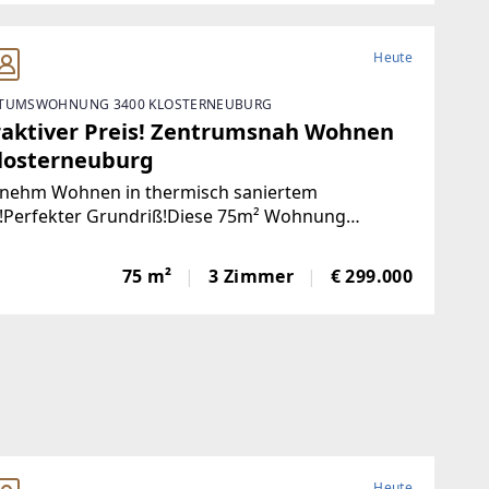
Heute
TUMSWOHNUNG 3400 KLOSTERNEUBURG
raktiver Preis! Zentrumsnah Wohnen
Klosterneuburg
nehm Wohnen in thermisch saniertem
!Perfekter Grundriß!Diese 75m² Wohnung
et mit zentraler Lage und einem optimalen
riß. Die 75m² bieten ein großzügiges
75 m²
3 Zimmer
€ 299.000
zimmer mit Ausgang auf den
Heute