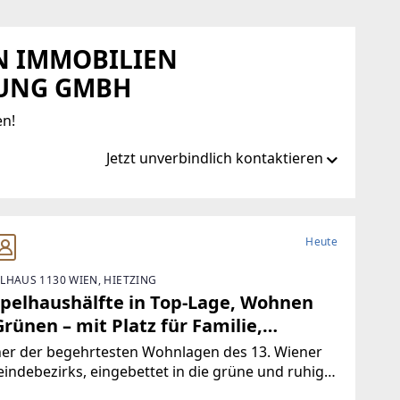
EN IMMOBILIEN
UNG GMBH
en!
Jetzt unverbindlich kontaktieren
Heute
LHAUS 1130 WIEN, HIETZING
pelhaushälfte in Top-Lage, Wohnen
rünen – mit Platz für Familie,
erationen und neue Lebensideen
ner der begehrtesten Wohnlagen des 13. Wiener
ndebezirks, eingebettet in die grüne und ruhige
ung von Lainzer Tiergarten, erwartet Sie eine