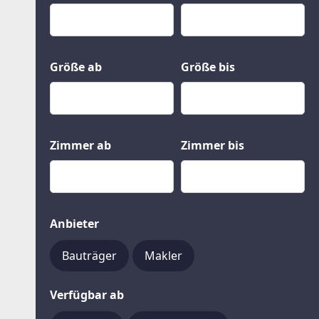
Kauf
Gewerbeobjekte
Miete
Grund und Boden
Mietkauf
Kleinobjekte
Größe ab
Größe bis
Zimmer ab
Zimmer bis
Anbieter
Bauträger
Makler
Verfügbar ab