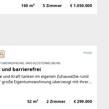
ndere Immobilie mit außergewöhnlichem
160 m²
5 Zimmer
€ 1.050.000
zial. Diese charmante Doppelhaushälfte vereint
Heute
TUMSWOHNUNG 3400 KLOSTERNEUBURG
 und barrierefrei
e und Kraft tanken im eigenen ZuhauseDie rund
² große Eigentumswohnung überzeugt mit ihrer
ruhelage und einer hellen, nach Südwesten
richteten Loggia. Großzügige Fensterflächen
n für ein lichtdurchflutetes
52 m²
2 Zimmer
€ 299.000