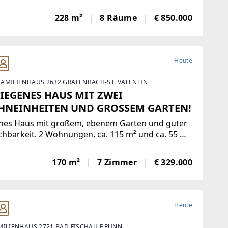
peutische und beratende Tätigkeiten. Vier
228 m²
8 Räume
€ 850.000
enparkplätze
Heute
AMILIENHAUS 2632 GRAFENBACH-ST. VALENTIN
IEGENES HAUS MIT ZWEI
NEINHEITEN UND GROSSEM GARTEN!
nes Haus mit großem, ebenem Garten und guter
chbarkeit. 2 Wohnungen, ca. 115 m² und ca. 55 m².
 und Kunststofffenster mit 2-fach
erverglasung und Außenrollos, Fassade inkl.
170 m²
7 Zimmer
€ 329.000
mmung, Loggia, Zentralheizung mit Gas
festen
Heute
MILIENHAUS 2721 BAD FISCHAU-BRUNN