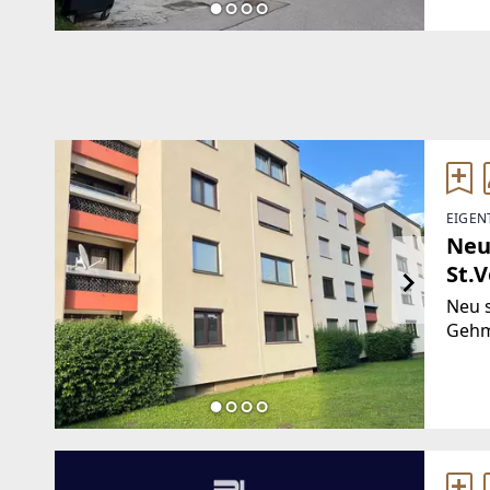
wurd
EIGEN
Neu
St.V
Neu 
Gehm
Sonne
Grün
Kinde