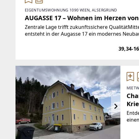
EIGENTUMSWOHNUNG 1090 WIEN, ALSERGRUND
AUGASSE 17 – Wohnen im Herzen von
Zentrale Lage trifft zukunftssichere QualitätMi
entsteht in der Augasse 17 ein modernes Neubau
Bauweise und durchdachte Grundrisse perfekt v
39,34-1
MIETW
Cha
Krie
Entde
einem
Krieg
Brut