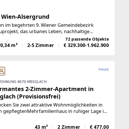
 Wien-Alsergrund
tten im begehrten 9. Wiener Gemeindebezirk
projekt, das urbanes Leben, nachhaltige
ereint.Insgesamt entstehen
72 passende Objekte
60,34 m²
2-5 Zimmer
€ 329.300-1.962.900
Heute
OHNUNG 8670 KRIEGLACH
rmantes 2-Zimmer-Apartment in
glach (Provisionsfrei)
cken Sie zwei attraktive Wohnmöglichkeiten in
 gepflegtenMehrfamilienhaus in ruhiger Lage in
lach.Wohnung 1 – Sofort bezugsfertig | ca. 480 €
toFrisch und wie neu: Diese 43 m² große Wohnung
43 m²
2 Zimmer
€ 477,00