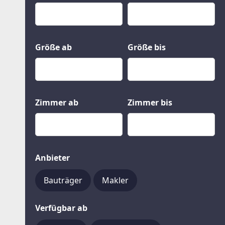
Kauf
Gewerbeobjekte
Miete
Grund und Boden
Mietkauf
Kleinobjekte
Größe ab
Größe bis
Zimmer ab
Zimmer bis
Anbieter
Bauträger
Makler
Verfügbar ab