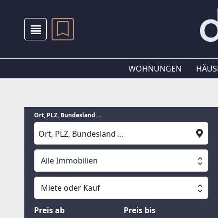
WOHNUNGEN
HÄUS
Ort, PLZ, Bundesland ...
Alle Immobilien
Alle Immobilien
Miete oder Kauf
Suche läuft
Wohnungen
Miete oder Kauf
Preis ab
Preis bis
Häuser