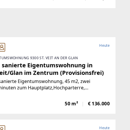
e komplett saniert. NeueKüche,
Heute
TUMSWOHNUNG 9300 ST. VEIT AN DER GLAN
 sanierte Eigentumswohnung in
eit/Glan im Zentrum (Provisionsfrei)
sanierte Eigentumswohnung, 45 m2, zwei
inuten zum Hauptplatz,Hochparterre,
nlage, nach Süden ausgerichtet mit Blick ins
e, mangelangt über nur 4 Stufen in die Wohnung,
50 m²
€ 136.000
rgarten, Volksschule,Mittelschule, Gymnasium,
Heute