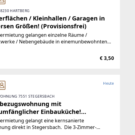
 8230 HARTBERG
rflächen / Kleinhallen / Garagen in
rsen Größen! (Provisionsfrei)
Vermietung gelangen einzelne Räume /
kwerke / Nebengebäude in einemunbewohnten
ude.Durch die hervorragende Trennbarkeit der
ichkeiten, stehen Ihnen Größen vonca. 10 m² bis
€ 3,50
00 m² zur Verfügung.Aufgrund der
Heute
OHNUNG 7551 STEGERSBACH
tbezugswohnung mit
lumfänglicher Einbauküche!
visionsfrei)
ermietung gelangt eine kernsanierte
ung direkt in Stegersbach. Die 3-Zimmer-
ung wurde soeben aufwendig saniert. So wurde