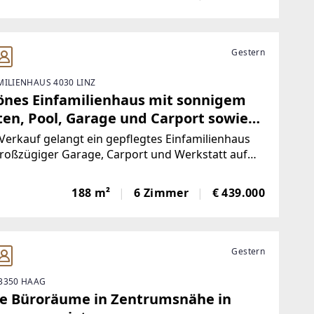
Gestern
MILIENHAUS 4030 LINZ
önes Einfamilienhaus mit sonnigem
ten, Pool, Garage und Carport sowie
by-Werkstatt in 4030 Linz
erkauf gelangt ein gepflegtes Einfamilienhaus
roßzügiger Garage, Carport und Werkstatt auf
 sonnigen und ebenen Grundstück in attraktiver
age nahe Linz.Die Liegenschaft verbindet
188 m²
6 Zimmer
€ 439.000
rnahes Wohnen mit einer sehr guten
ehrsanbindung
Gestern
3350 HAAG
le Büroräume in Zentrumsnähe in