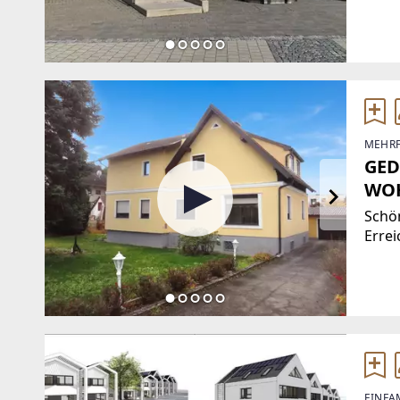
thera
Kund
MEHRF
GED
WOH
Schö
Errei
Holz-
Isoli
Vollwärmedä
oder 
EINFA