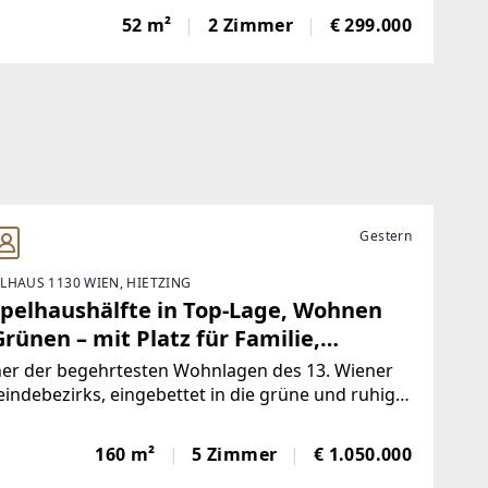
n für ein lichtdurchflutetes
52 m²
2 Zimmer
€ 299.000
Gestern
LHAUS 1130 WIEN, HIETZING
pelhaushälfte in Top-Lage, Wohnen
rünen – mit Platz für Familie,
erationen und neue Lebensideen
ner der begehrtesten Wohnlagen des 13. Wiener
ndebezirks, eingebettet in die grüne und ruhige
ung von Lainzer Tiergarten, erwartet Sie eine
ndere Immobilie mit außergewöhnlichem
160 m²
5 Zimmer
€ 1.050.000
zial. Diese charmante Doppelhaushälfte vereint