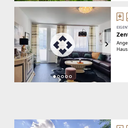
EIGEN
Zen
Ange
Haus
punkt
Grund
Wohn