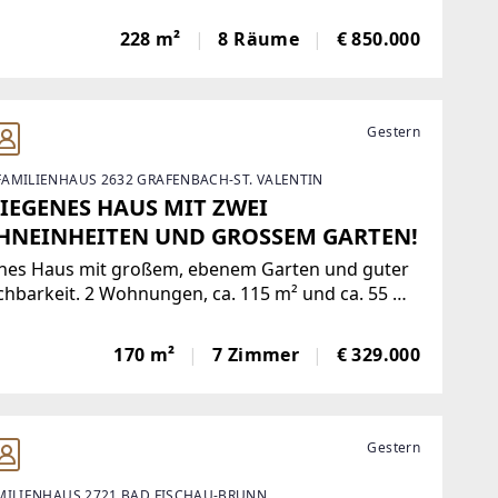
peutische und beratende Tätigkeiten. Vier
228 m²
8 Räume
€ 850.000
enparkplätze
Gestern
AMILIENHAUS 2632 GRAFENBACH-ST. VALENTIN
IEGENES HAUS MIT ZWEI
NEINHEITEN UND GROSSEM GARTEN!
nes Haus mit großem, ebenem Garten und guter
chbarkeit. 2 Wohnungen, ca. 115 m² und ca. 55 m².
 und Kunststofffenster mit 2-fach
erverglasung und Außenrollos, Fassade inkl.
170 m²
7 Zimmer
€ 329.000
mmung, Loggia, Zentralheizung mit Gas
festen
Gestern
MILIENHAUS 2721 BAD FISCHAU-BRUNN