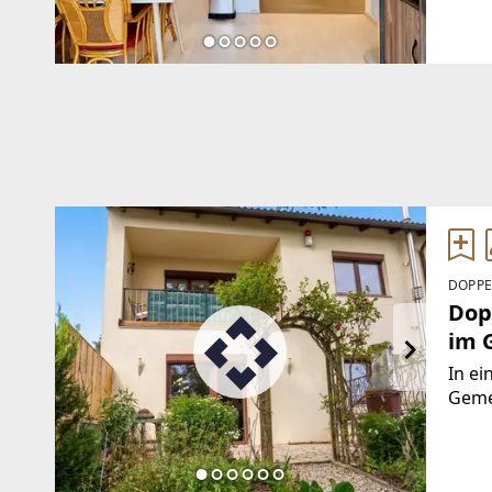
sorge
DOPPE
Dop
im G
Gen
In ei
Gemei
Umgeb
beso
Poten