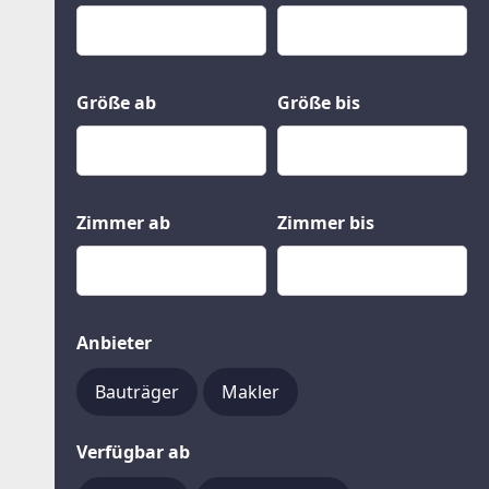
Kauf
Gewerbeobjekte
Miete
Grund und Boden
Mietkauf
Kleinobjekte
Größe ab
Größe bis
Zimmer ab
Zimmer bis
Anbieter
Bauträger
Makler
Verfügbar ab