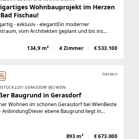
zigartiges Wohnbauprojekt im Herzen
 Bad Fischau!
gartig - exklusiv - elegantEin moderner
traum, vom Architekten geplant und bis ins
l durchdacht.Nach Süden ausgerichtet, ein
r Garten und eine vorgesetzte Terrasse mit
134,9 m²
4 Zimmer
€ 533.100
dachung und Umgrenzung wird
Gestern
STÜCK 2201 GERASDORF BEI WIEN
ßer Baugrund in Gerasdorf
ner Wohnen im schönen Gerasdorf bei WienBeste
- AnbindungDieser ebene Baugrund liegt in
aler Lage von Gerasdorf in einer gepflegten
gegend mit vielen Grünflächen.Die Widmung
893 m²
€ 673.000