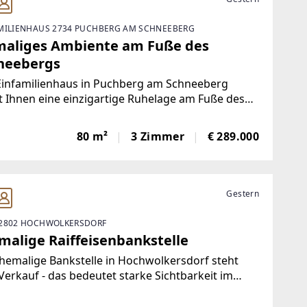
MILIENHAUS 2734 PUCHBERG AM SCHNEEBERG
maliges Ambiente am Fuße des
neebergs
Einfamilienhaus in Puchberg am Schneeberg
t Ihnen eine einzigartige Ruhelage am Fuße des
druckenden Schneebergs. Es erwartet Sie hier
uhause, das Qualität und Gemütlichkeit perfekt
80 m²
3 Zimmer
€ 289.000
ndet. Ideal als Rückzugsort oder dauerhafter
Gestern
2802 HOCHWOLKERSDORF
malige Raiffeisenbankstelle
hemalige Bankstelle in Hochwolkersdorf steht
erkauf - das bedeutet starke Sichtbarkeit im
ern!Ideale Liegenschaft für Gewerbe mit
nkontakt, Eignung für medizinische,