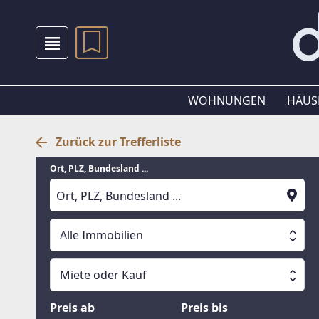
WOHNUNGEN
HÄUS
Zurück zur Trefferliste
Ort, PLZ, Bundesland ...
Alle Immobilien
Alle Immobilien
Miete oder Kauf
Suche läuft
Wohnungen
Miete oder Kauf
Preis ab
Preis bis
Häuser