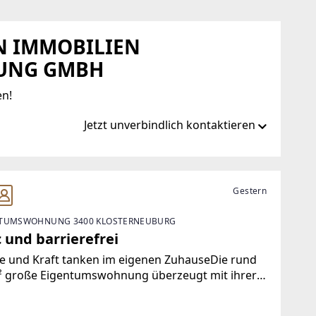
EN IMMOBILIEN
UNG GMBH
en!
Jetzt unverbindlich kontaktieren
Gestern
TUMSWOHNUNG 3400 KLOSTERNEUBURG
 und barrierefrei
e und Kraft tanken im eigenen ZuhauseDie rund
² große Eigentumswohnung überzeugt mit ihrer
ruhelage und einer hellen, nach Südwesten
richteten Loggia. Großzügige Fensterflächen