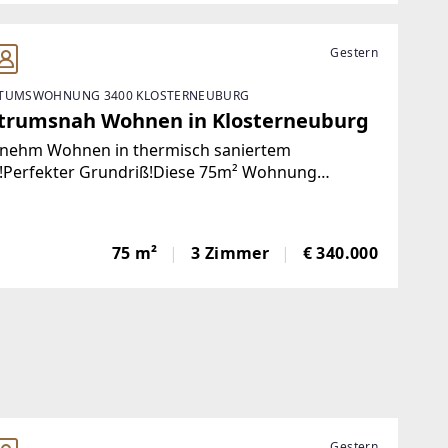
Gestern
TUMSWOHNUNG 3400 KLOSTERNEUBURG
trumsnah Wohnen in Klosterneuburg
nehm Wohnen in thermisch saniertem
!Perfekter Grundriß!Diese 75m² Wohnung
et mit zentraler Lage und einem optimalen
riß. Die 75m² bieten ein großzügiges
zimmer mit Ausgang auf den
75 m²
3 Zimmer
€ 340.000
Gestern