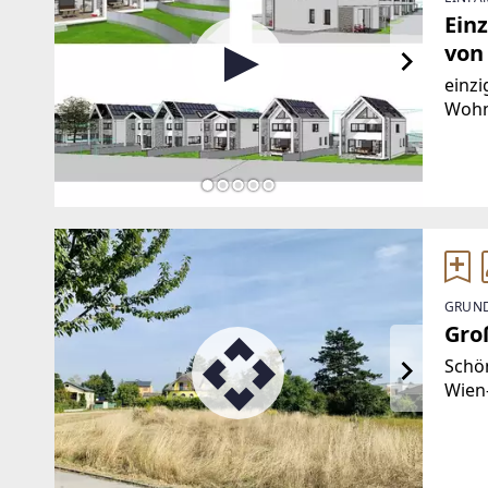
Ein
von
einzi
Wohn
Detai
ebene
Über
GRUND
Gro
Schö
Wien
zentr
Wohn
läßt