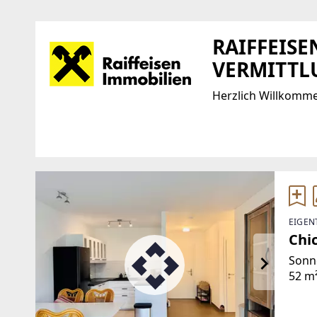
RAIFFEIS
VERMITTL
Herzlich Willkomm
Standort
WEBSITE
http://www.riv.at/
F.-W.-Raiffeisen-Platz 1
1020 Wien, Leopoldstadt
EMAIL
EIGEN
TELEFON
office@riv.at
Chic
+43 (0) 5 17 517
Sonn
52 m
Grün
ausge