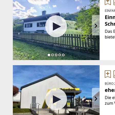
EINFA
Ein
Sch
Das 
biete
beein
ein Z
verbi
BÜRO 
ehe
Die e
zum V
Ortsk
Kunde