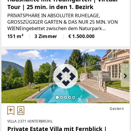
Tour | 25 min. in den 1. Bezirk
PRIVATSPHÄRE IN ABSOLUTER RUHELAGE,
GROSSZÜGIGER GARTEN & DAS NUR 25 MIN. VON
WIENEingebettet zwischen dem Naturpark
Föhrenberge, dem Husaren Tempel und der Burg
151 m²
3 Zimmer
€ 1.500.000
Liechtenstein liegt diese außerordentliche
Liegenschaft. Traumhafter Weitblick
Gestern
VILLA 2371 HINTERBRÜHL
Private Estate Villa mit Fernblick |