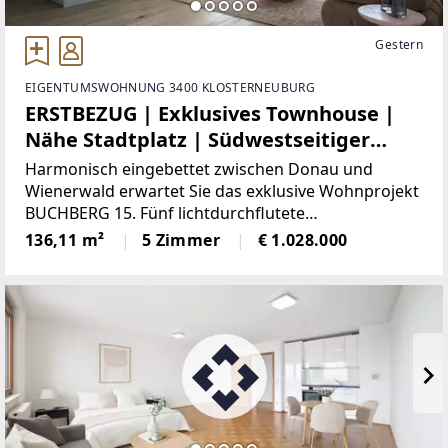
Gestern
EIGENTUMSWOHNUNG 3400 KLOSTERNEUBURG
ERSTBEZUG | Exklusives Townhouse |
Nähe Stadtplatz | Südwestseitiger
Eigengarten und Dachgarten | Sole-
Harmonisch eingebettet zwischen Donau und
Wasser-Wärmepumpe
Wienerwald erwartet Sie das exklusive Wohnprojekt
BUCHBERG 15. Fünf lichtdurchflutete
Townhousesentstehen im Herzen von
136,11 m²
5 Zimmer
€ 1.028.000
Klosterneuburg und sind voll und ganz Ihrer freien
Entfaltung