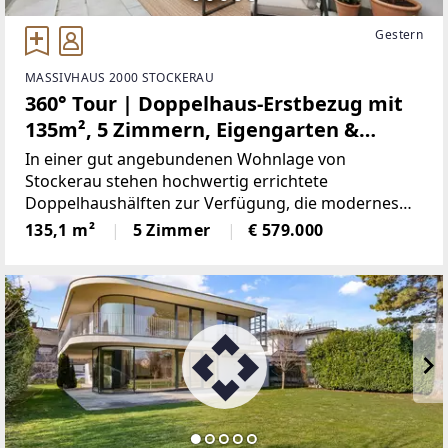
Gestern
MASSIVHAUS 2000 STOCKERAU
360° Tour | Doppelhaus-Erstbezug mit
135m², 5 Zimmern, Eigengarten &
Luftwärmepumpe | überdachter KFZ-
In einer gut angebundenen Wohnlage von
Stellplatz
Stockerau stehen hochwertig errichtete
Doppelhaushälften zur Verfügung, die modernes
Wohnen mit Alltagstauglichkeit verbinden.Die
135,1 m²
5 Zimmer
€ 579.000
Häuser sind bereits fertiggestellt und sofort
bezugsbereit und bieten großzügige