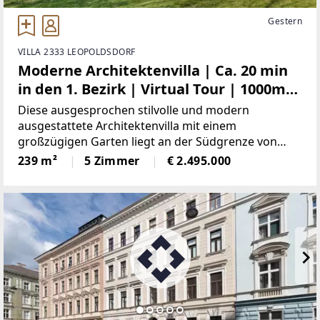
Gestern
VILLA 2333 LEOPOLDSDORF
Moderne Architektenvilla | Ca. 20 min
in den 1. Bezirk | Virtual Tour | 1000m²
Eigengrund | Garage direkt im Haus
Diese ausgesprochen stilvolle und modern
ausgestattete Architektenvilla mit einem
großzügigen Garten liegt an der Südgrenze von
Wien.Die ca. 240 m² Wohnfläche sind auf zwei
239 m²
5 Zimmer
€ 2.495.000
Geschoße aufgeteilt. Im Erdgeschoß sind neben
einem Entrée, einem Duschbad/WC