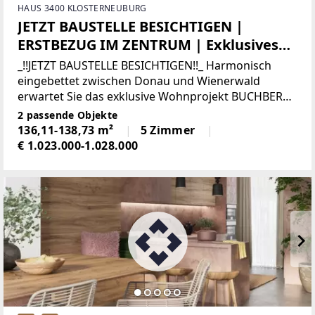
HAUS 3400 KLOSTERNEUBURG
JETZT BAUSTELLE BESICHTIGEN |
ERSTBEZUG IM ZENTRUM | Exklusives
Townhouse Nähe Stadtplatz |
_!!JETZT BAUSTELLE BESICHTIGEN!!_ Harmonisch
Südwestseitiger Eigengarten | Sole-
eingebettet zwischen Donau und Wienerwald
erwartet Sie das exklusive Wohnprojekt BUCHBERG
Wasser-Wärmepumpe | 2 TG-Stellplätze
15. Fünf lichtdurchflutete Townhouses entstehen im
2 passende Objekte
Herzen von Klosterneuburg und sind voll und
136,11-138,73 m²
5 Zimmer
€ 1.023.000-1.028.000