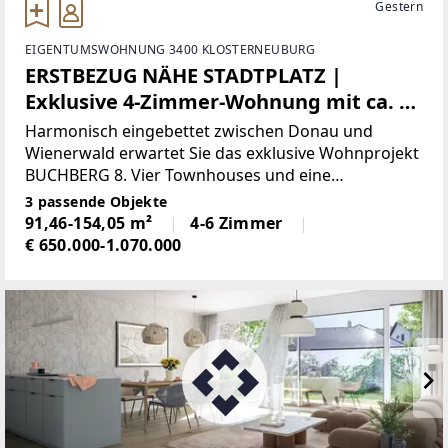
Gestern
EIGENTUMSWOHNUNG 3400 KLOSTERNEUBURG
ERSTBEZUG NÄHE STADTPLATZ |
Exklusive 4-Zimmer-Wohnung mit ca. 10
m² Balkon | Sole-Wasser-Wärmepumpe
Harmonisch eingebettet zwischen Donau und
| TG-Stellplatz
Wienerwald erwartet Sie das exklusive Wohnprojekt
BUCHBERG 8. Vier Townhouses und eine
Wohnung entstehen im Herzen von Klosterneuburg
3 passende Objekte
und sind voll und ganz Ihrer freien Entfaltung
91,46-154,05 m²
4-6 Zimmer
gewidmet. Großzügige
€ 650.000-1.070.000