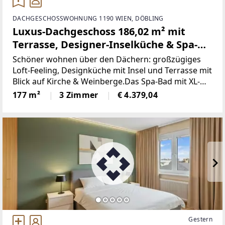
DACHGESCHOSSWOHNUNG 1190 WIEN, DÖBLING
Luxus-Dachgeschoss 186,02 m² mit
Terrasse, Designer-Inselküche & Spa-
Bad – Weinbergblick + Poolnutzung -
Schöner wohnen über den Dächern: großzügiges
Voll möbliert
Loft-Feeling, Designküche mit Insel und Terrasse mit
Blick auf Kirche & Weinberge.Das Spa-Bad mit XL-
Regendusche, Sitzbank und Doppelwaschbecken
177 m²
3 Zimmer
€ 4.379,04
sowie sorgen für höchsten Komfort. Die Wohnung
ist
Gestern