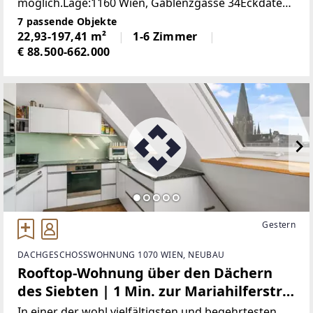
möglich.Lage:1160 Wien, Gablenzgasse 34Eckdaten
Wohnung Top 19:- Komplett sanierungsbedürftig- 3.
7 passende Objekte
Stockwerk- Ein Balkonanbau ist möglich.
22,93-197,41 m²
1-6 Zimmer
€ 88.500-662.000
Gestern
DACHGESCHOSSWOHNUNG 1070 WIEN, NEUBAU
Rooftop-Wohnung über den Dächern
des Siebten | 1 Min. zur Mariahilferstr.
| 40m² 360°-Terrasse | Virtual Tour
In einer der wohl vielfältigsten und begehrtesten