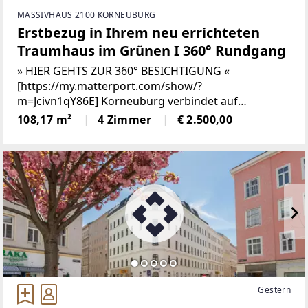
MASSIVHAUS 2100 KORNEUBURG
Erstbezug in Ihrem neu errichteten
Traumhaus im Grünen I 360° Rundgang
» HIER GEHTS ZUR 360° BESICHTIGUNG «
[https://my.matterport.com/show/?
m=Jcivn1qY86E] Korneuburg verbindet auf
besondere Weise urbanen Komfort mit naturnaher
108,17 m²
4 Zimmer
€ 2.500,00
Lebensqualität. Die charmante Stadt nördlich von
Wien punktet mit einer gewachsenen
Gestern