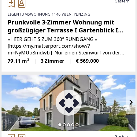
Gestern
EIGENTUMSWOHNUNG 1140 WIEN, PENZING
Prunkvolle 3-Zimmer Wohnung mit
großzügiger Terrasse I Gartenblick I
Ruheoase I AirBnB Vermietung
» HIER GEHT'S ZUM 360° RUNDGANG «
gestattet I 360° Rundgang Verfügbar
[https://my.matterport.com/show/?
m=NyMUo8mdwLi] Nur einen Steinwurf von der
ehemaligen Sommerresidenz der Habsburger
79,11 m²
3 Zimmer
€ 569.000
entfernt, auch besser bekannt als „Schloss
Schönbrunn“, wird
Gestern