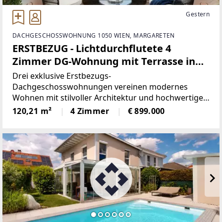
Gestern
DACHGESCHOSSWOHNUNG 1050 WIEN, MARGARETEN
ERSTBEZUG - Lichtdurchflutete 4
Zimmer DG-Wohnung mit Terrasse in
1050 Wien
Drei exklusive Erstbezugs-
Dachgeschosswohnungen vereinen modernes
Wohnen mit stilvoller Architektur und hochwertiger
Ausstattung auf höchstem Niveau. Edle Materialien,
120,21 m²
4 Zimmer
€ 899.000
großzügige Fensterflächen und durchdacht
gestaltete Grundrisse sorgen für ein helles,