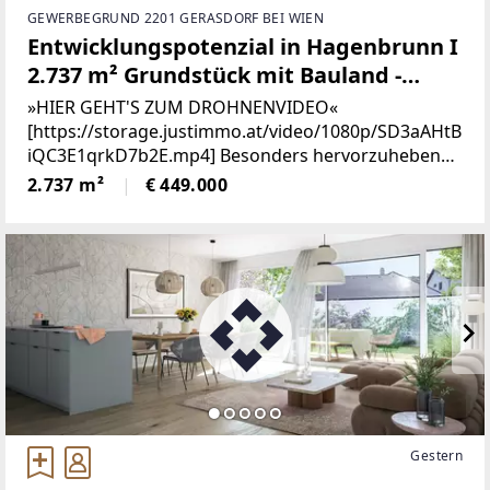
GEWERBEGRUND 2201 GERASDORF BEI WIEN
Entwicklungspotenzial in Hagenbrunn I
2.737 m² Grundstück mit Bauland -
Betriebsflächenwidmung
»HIER GEHT'S ZUM DROHNENVIDEO«
[https://storage.justimmo.at/video/1080p/SD3aAHtB
iQC3E1qrkD7b2E.mp4] Besonders hervorzuheben
ist die Widmung als Bauland – Betriebsgebiet (BB).
2.737 m²
€ 449.000
Diese Widmung eröffnet vielfältige
Nutzungsmöglichkeiten
Gestern