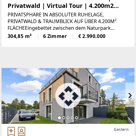
Privatwald | Virtual Tour | 4.200m2
Garten | 25 min. in den 1. Bezirk | Pool
PRIVATSPHÄRE IN ABSOLUTER RUHELAGE,
& Sauna
PRIVATWALD & TRAUMBLICK AUF ÜBER 4.200M²
FLÄCHEEingebettet zwischen dem Naturpark
Föhrenberge, dem Husaren Tempel und der Burg
304,85 m²
6 Zimmer
€ 2.990.000
Liechtenstein liegt diese außerordentliche
Liegenschaft. Traumhafter Weitblick
Gestern