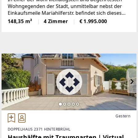
Wohngegenden der Stadt, unmittelbar nebst der
Einkaufsmeile Mariahilferstr. befindet sich dieses
außergewöhnliche und ausgeklügelte
148,35 m²
4 Zimmer
€ 1.995.000
Dachgeschoßobjekt. Das Jahrhundertwendehauses
Gestern
DOPPELHAUS 2371 HINTERBRÜHL
Haushälfte mit Traumgarten | Virtual