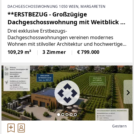
DACHGESCHOSSWOHNUNG 1050 WIEN, MARGARETEN
**ERSTBEZUG - Großzügige
Dachgeschosswohnung mit Weitblick in
zentraler Lage mit Dachterrasse und
Drei exklusive Erstbezugs-
Balkon**
Dachgeschosswohnungen vereinen modernes
Wohnen mit stilvoller Architektur und hochwertiger
Ausstattung auf höchstem Niveau. Edle Materialien,
109,29 m²
3 Zimmer
€ 799.000
großzügige Fensterflächen und durchdacht
gestaltete Grundrisse sorgen für ein helles,
Gestern