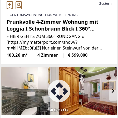
Gestern
EIGENTUMSWOHNUNG 1140 WIEN, PENZING
Prunkvolle 4-Zimmer Wohnung mit
Loggia I Schönbrunn Blick I 360°
Rundgang
» HIER GEHT'S ZUM 360° RUNDGANG «
[https://my.matterport.com/show/?
m=kHMZbc9fuJ3] Nur einen Steinwurf von der
ehemaligen Sommerresidenz der Habsburger
103,26 m²
4 Zimmer
€ 599.000
entfernt, auch besser bekannt als „Schloss
Schönbrunn“, wird eine einmalige