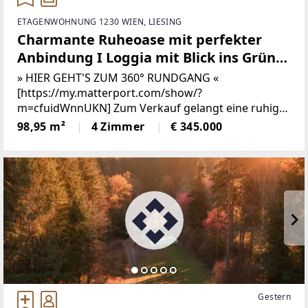
ETAGENWOHNUNG 1230 WIEN, LIESING
Charmante Ruheoase mit perfekter
Anbindung I Loggia mit Blick ins Grüne
I Mauer I 360° Rundgang
» HIER GEHT'S ZUM 360° RUNDGANG «
[https://my.matterport.com/show/?
m=cfuidWnnUKN] Zum Verkauf gelangt eine ruhige
sanierungsbedürftige 4-Zimmer Wohnung mit
98,95 m²
4 Zimmer
€ 345.000
Loggia in Mauer im 3.OG. Bitte beachten Sie, dass
die Wohnung keinen
Gestern