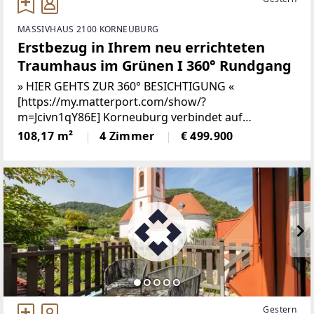
MASSIVHAUS 2100 KORNEUBURG
Erstbezug in Ihrem neu errichteten
Traumhaus im Grünen I 360° Rundgang
» HIER GEHTS ZUR 360° BESICHTIGUNG «
[https://my.matterport.com/show/?
m=Jcivn1qY86E] Korneuburg verbindet auf
besondere Weise urbanen Komfort mit naturnaher
108,17 m²
4 Zimmer
€ 499.900
Lebensqualität. Die charmante Stadt nördlich von
Wien punktet mit einer gewachsenen
Gestern