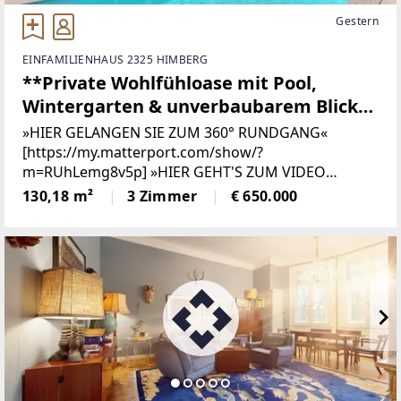
Gestern
EINFAMILIENHAUS 2325 HIMBERG
**Private Wohlfühloase mit Pool,
Wintergarten & unverbaubarem Blick
ins Grüne**
»HIER GELANGEN SIE ZUM 360° RUNDGANG«
[https://my.matterport.com/show/?
m=RUhLemg8v5p] »HIER GEHT'S ZUM VIDEO
[https://storage.justimmo.at/video/1080p/Z4SehXpK
130,18 m²
3 Zimmer
€ 650.000
QCWD9DK1KoFWY8.mp4]«
[https://storage.justimmo.at/video/1080p/Z4SehXpK
QCWD9DK1KoFWY8.mp4] Dieses