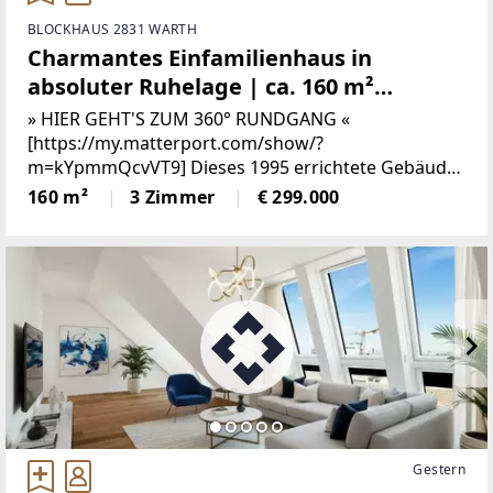
BLOCKHAUS 2831 WARTH
Charmantes Einfamilienhaus in
absoluter Ruhelage | ca. 160 m²
Nutzfläche | 859 m² Eigengrund |
» HIER GEHT'S ZUM 360° RUNDGANG «
Bucklige Welt | 360°- Rundgang
[https://my.matterport.com/show/?
m=kYpmmQcvVT9] Dieses 1995 errichtete Gebäude
glänzt durch seine absolute Ruhelage inmitten der
160 m²
3 Zimmer
€ 299.000
Wälder der Buckligen Welt. Laut
Flächenwidmungsplan
Gestern