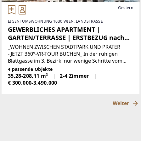
Gestern
EIGENTUMSWOHNUNG 1030 WIEN, LANDSTRASSE
GEWERBLICHES APARTMENT |
GARTEN/TERRASSE | ERSTBEZUG nach
Sanierung | In Gehweite zum 1. Bezirk |
_WOHNEN ZWISCHEN STADTPARK UND PRATER
Repräsentatives
- JETZT 360°-VR-TOUR BUCHEN_ In der ruhigen
Blattgasse im 3. Bezirk, nur wenige Schritte vom
Jahrhundertwendehaus
Hundertwasserhaus entfernt, entstehen im neu
4 passende Objekte
ausgebauten Dachgeschoss lichtdurchflutete DG-
35,28-208,11 m²
2-4 Zimmer
Eigentumswohnungen
€ 300.000-3.490.000
Weiter