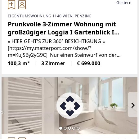
Gestern
EIGENTUMSWOHNUNG 1140 WIEN, PENZING
Prunkvolle 3-Zimmer Wohnung mit
großzügiger Loggia I Gartenblick I
Ruheoase I 360° Rundgang Verfügbar
» HIER GEHT'S ZUR 360° BESICHTIGUNG «
[https://my.matterport.com/show/?
m=KuJSBy2yG9C] Nur einen Steinwurf von der
ehemaligen Sommerresidenz der Habsburger
100,3 m²
3 Zimmer
€ 699.000
entfernt, auch besser bekannt als „Schloss
Schönbrunn“, wird