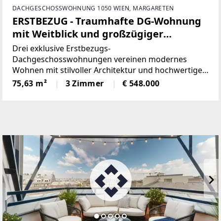
DACHGESCHOSSWOHNUNG 1050 WIEN, MARGARETEN
ERSTBEZUG - Traumhafte DG-Wohnung
mit Weitblick und großzügiger
Dachterrasse
Drei exklusive Erstbezugs-
Dachgeschosswohnungen vereinen modernes
Wohnen mit stilvoller Architektur und hochwertiger
Ausstattung auf höchstem Niveau. Edle Materialien,
75,63 m²
3 Zimmer
€ 548.000
großzügige Fensterflächen und durchdacht
gestaltete Grundrisse sorgen für ein helles,