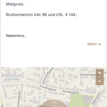
Mietpreis:
Bruttomietzins inkl. BK und USt.  € 144,-
Nebenkos..
Mehr
+
–
ANBIETER KONTAKTIEREN