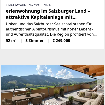
ETAGENWOHNUNG 5091 UNKEN
erienwohnung im Salzburger Land –
attraktive Kapitalanlage mit
Betreiberkonzept
Unken und das Salzburger Saalachtal stehen für
authentischen Alpintourismus mit hoher Lebens-
und Aufenthaltsqualität. Die Region profitiert von
einer treuen Stammgästestruktur, einer
52 m²
3 Zimmer
€ 249.000
ganzjährigen touristischen Nachfrage und einer
Entwicklung, die bewusst