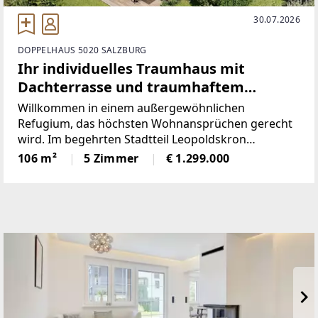
30.07.2026
DOPPELHAUS 5020 SALZBURG
Ihr individuelles Traumhaus mit
Dachterrasse und traumhaftem
Panoramablick in Premiumlage
Willkommen in einem außergewöhnlichen
Refugium, das höchsten Wohnansprüchen gerecht
wird. Im begehrten Stadtteil Leopoldskron
entstehen zwei exklusive Doppelhaushälften, die als
106 m²
5 Zimmer
€ 1.299.000
moderne, luxuriöse Villen konzipiert sind.Das
architektonische Konzept