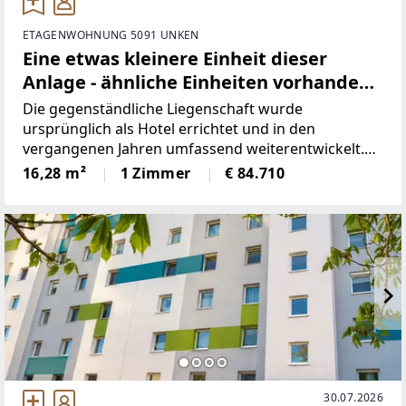
ETAGENWOHNUNG 5091 UNKEN
Eine etwas kleinere Einheit dieser
Anlage - ähnliche Einheiten vorhanden,
inkl. top Betreiberkonzept
Die gegenständliche Liegenschaft wurde
ursprünglich als Hotel errichtet und in den
vergangenen Jahren umfassend weiterentwickelt.
Im Zuge einer grundlegenden Sanierung sowie
16,28 m²
1 Zimmer
€ 84.710
eines hochwertigen Zubaus wurde das Gebäude zu
einer exklusiven Seniorenresidenz
30.07.2026