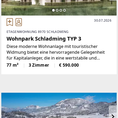
30.07.2026
ETAGENWOHNUNG 8970 SCHLADMING
Wohnpark Schladming TYP 3
Diese moderne Wohnanlage mit touristischer
Widmung bietet eine hervorragende Gelegenheit
für Kapitalanleger, die in eine wertstabile und
renditestarke Immobilie in attraktiver Lage
77 m²
3 Zimmer
€ 590.000
investieren möchten.Die durchdacht konzipierten
Drei-Zimmer-Wohnungen