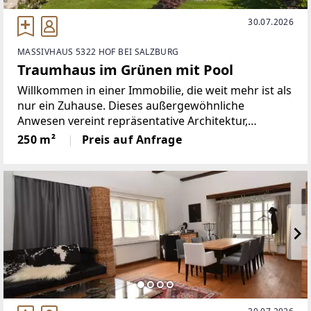
30.07.2026
MASSIVHAUS 5322 HOF BEI SALZBURG
Traumhaus im Grünen mit Pool
Willkommen in einer Immobilie, die weit mehr ist als
nur ein Zuhause. Dieses außergewöhnliche
Anwesen vereint repräsentative Architektur,
luxuriösen Wohnkomfort und ein einzigartiges
250 m²
Preis auf Anfrage
Lebensgefühl in perfekter Harmonie. Eingebettet in
ein großzügiges Grundstück