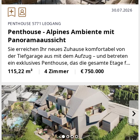
30.07.2026
PENTHOUSE 5771 LEOGANG
Penthouse - Alpines Ambiente mit
Panoramaaussicht
Sie erreichen Ihr neues Zuhause komfortabel von
der Tiefgarage aus mit dem Aufzug – und betreten
ein exklusives Penthouse, das die gesamte Etage für
sich einnimmt und höchste Privatsphäre
115,22 m²
4 Zimmer
€ 750.000
garantiert.Auf großzügigen 115,49 m² Wohnfläche
entfaltet sich