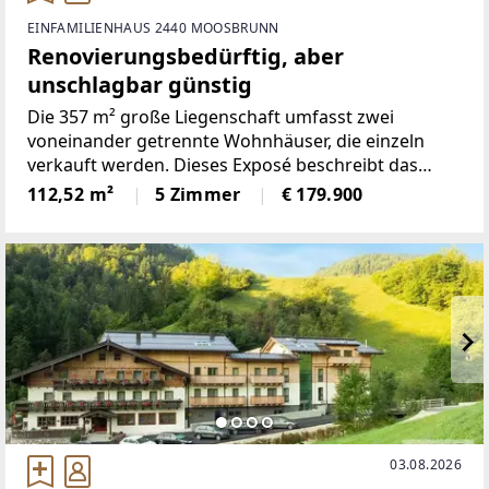
EINFAMILIENHAUS 2440 MOOSBRUNN
Renovierungsbedürftig, aber
unschlagbar günstig
Die 357 m² große Liegenschaft umfasst zwei
voneinander getrennte Wohnhäuser, die einzeln
verkauft werden. Dieses Exposé beschreibt das
bachseitig gelegene Haus, das in den 1970er-Jahren
112,52 m²
5 Zimmer
€ 179.900
errichtet wurde.Im Erdgeschoss befinden sich die
Garage mit
03.08.2026