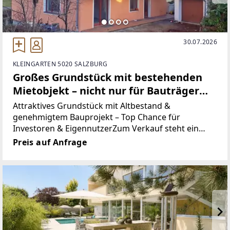
30.07.2026
KLEINGARTEN 5020 SALZBURG
Großes Grundstück mit bestehenden
Mietobjekt – nicht nur für Bauträger
auch für Private top geeignet
Attraktives Grundstück mit Altbestand &
genehmigtem Bauprojekt – Top Chance für
Investoren & EigennutzerZum Verkauf steht ein
sehr attraktives Grundstück inklusive voll
Preis auf Anfrage
bewohnbarem Altbestand, aktuell vermietet bis
Oktober 2027 – eine