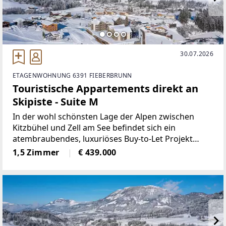
30.07.2026
ETAGENWOHNUNG 6391 FIEBERBRUNN
Touristische Appartements direkt an
Skipiste - Suite M
In der wohl schönsten Lage der Alpen zwischen
Kitzbühel und Zell am See befindet sich ein
atembraubendes, luxuriöses Buy-to-Let Projekt
direkt am Skilift und an der Piste in Fieberbrunn im
1,5 Zimmer
€ 439.000
sagenhaft schönen Pillerseetal.Der hier angebotene
Suitetyp