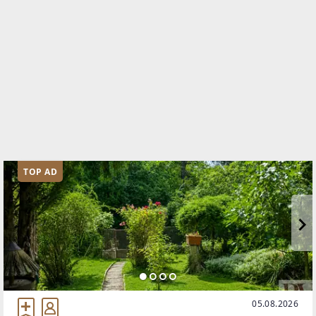
5020 Salzburg
TELEFON
+43 (0)662 23452 9057
WEBSITE
https://www.rvc-immobilien.com
EMAIL
hanisch@rvc-immobilien.com
TOP AD
05.08.2026