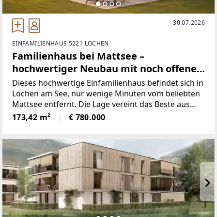
30.07.2026
EINFAMILIENHAUS 5221 LOCHEN
Familienhaus bei Mattsee –
hochwertiger Neubau mit noch offener
Fassaden- und Balkonfertigstellung
Dieses hochwertige Einfamilienhaus befindet sich in
Lochen am See, nur wenige Minuten vom beliebten
Mattsee entfernt. Die Lage vereint das Beste aus
zwei Welten: idyllische Ruhe inmitten der Natur und
173,42 m²
€ 780.000
gleichzeitig eine hervorragende Anbindung an die
Infrastruktur