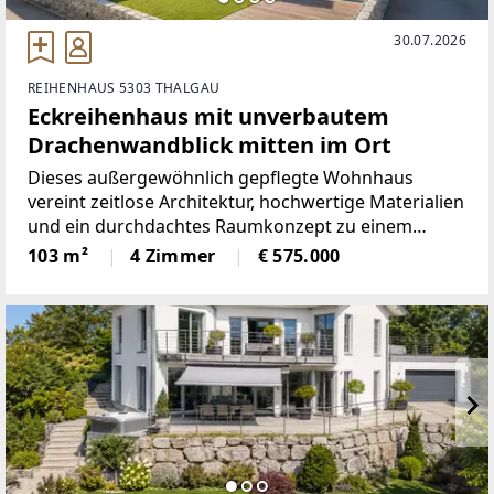
30.07.2026
REIHENHAUS 5303 THALGAU
Eckreihenhaus mit unverbautem
Drachenwandblick mitten im Ort
Dieses außergewöhnlich gepflegte Wohnhaus
vereint zeitlose Architektur, hochwertige Materialien
und ein durchdachtes Raumkonzept zu einem
Zuhause mit besonderem Wohlfühlcharakter. Die
103 m²
4 Zimmer
€ 575.000
gelungene Kombination aus gemütlichem Chalet-
Flair, großzügigen Wohnbereichen