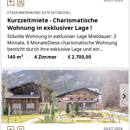
30.07.2026
ETAGENWOHNUNG 6370 KITZBÜHEL
Kurzzeitmiete - Charismatische
Wohnung in exklusiver Lage !
Stilvolle Wohnung in exklusiver Lage Mietdauer: 3
Monate, 6 MonateDiese charismatische Wohnung
besticht durch ihre exklusive Lage und ein
besonders stimmiges Wohnkonzept. Das
140 m²
4 Zimmer
€ 2.700,00
großzügige Wohnzimmer mit seiner
geschmackvollen Einrichtung vermittelt
30.07.2026