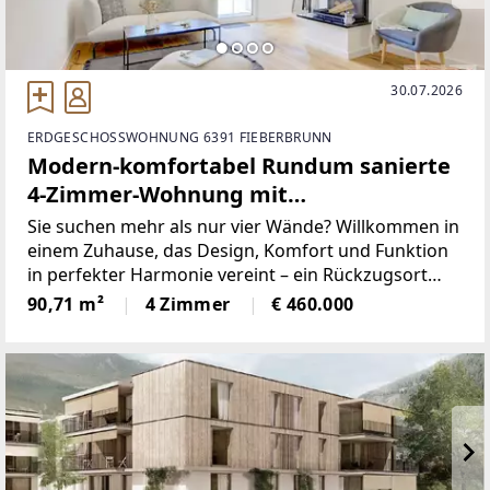
30.07.2026
ERDGESCHOSSWOHNUNG 6391 FIEBERBRUNN
Modern-komfortabel Rundum sanierte
4-Zimmer-Wohnung mit
Wohlfühlterrasse
Sie suchen mehr als nur vier Wände? Willkommen in
einem Zuhause, das Design, Komfort und Funktion
in perfekter Harmonie vereint – ein Rückzugsort
zum Ankommen, Aufatmen und Durchstarten.Diese
90,71 m²
4 Zimmer
€ 460.000
hochwertig sanierte 4-Zimmer-Wohnung überzeugt
mit