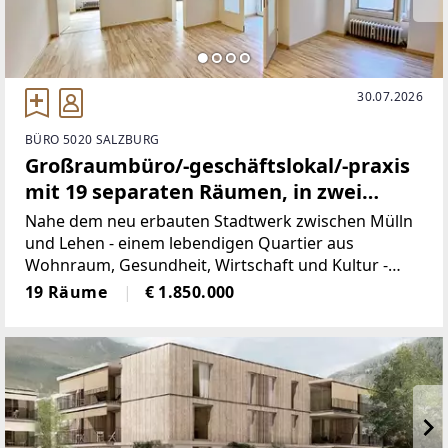
30.07.2026
BÜRO 5020 SALZBURG
Großraumbüro/-geschäftslokal/-praxis
mit 19 separaten Räumen, in zwei
Einheiten teilbar
Nahe dem neu erbauten Stadtwerk zwischen Mülln
und Lehen - einem lebendigen Quartier aus
Wohnraum, Gesundheit, Wirtschaft und Kultur -
befindet sich diese vielfältig nutzbare
19 Räume
€ 1.850.000
Gewerbeimmobilie mit ca. 582 qm
Gesamtnutzfläche.Diese individuellen