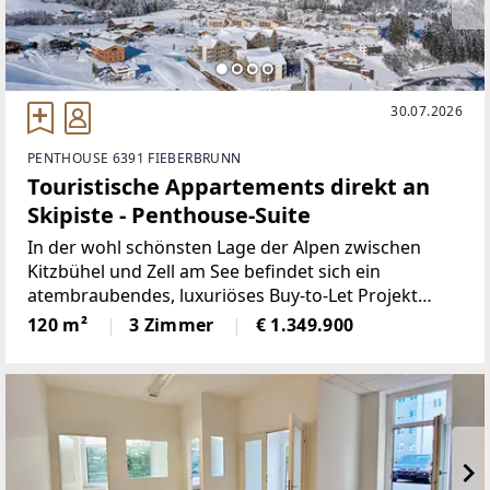
30.07.2026
PENTHOUSE 6391 FIEBERBRUNN
Touristische Appartements direkt an
Skipiste - Penthouse-Suite
In der wohl schönsten Lage der Alpen zwischen
Kitzbühel und Zell am See befindet sich ein
atembraubendes, luxuriöses Buy-to-Let Projekt
direkt am Skilift und an der Piste in Fieberbrunn im
120 m²
3 Zimmer
€ 1.349.900
sagenhaft schönen Pillerseetal.Der hier angebotene
Suitetyp