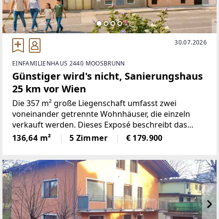
30.07.2026
EINFAMILIENHAUS 2440 MOOSBRUNN
Günstiger wird's nicht, Sanierungshaus
25 km vor Wien
Die 357 m² große Liegenschaft umfasst zwei
voneinander getrennte Wohnhäuser, die einzeln
verkauft werden. Dieses Exposé beschreibt das
straßenseitig gelegene Haus, das in den 1990er-
136,64 m²
5 Zimmer
€ 179.900
Jahren für die Tochter der Eigentümer errichtet,
jedoch nie bewohnt wurde.Im