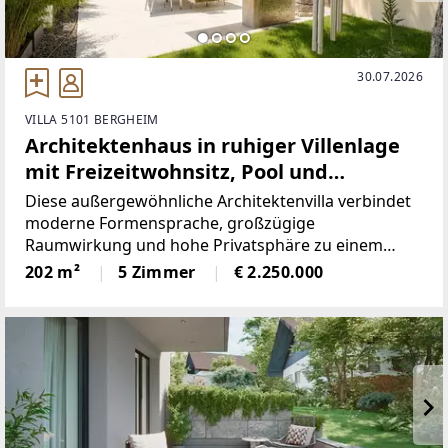
30.07.2026
VILLA 5101 BERGHEIM
Architektenhaus in ruhiger Villenlage
mit Freizeitwohnsitz, Pool und
außergewöhnlicher Raumwirkung
Diese außergewöhnliche Architektenvilla verbindet
moderne Formensprache, großzügige
Raumwirkung und hohe Privatsphäre zu einem
Wohnkonzept, das im Salzburger Zentralraum nur
202 m²
5 Zimmer
€ 2.250.000
selten zu finden ist.Bereits die Anfahrt vermittelt
einen ersten Eindruck