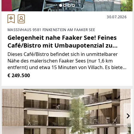
30.07.2026
MASSIVHAUS 9581 FINKENSTEIN AM FAAKER SEE
Gelegenheit nahe Faaker See! Feines
Café/Bistro mit Umbaupotenzial zu
Wohnhaus, Büro oder Ordination
Dieses Café/Bistro befindet sich in unmittelbarer
Nähe des malerischen Faaker Sees (nur 1,6 km
entfernt) und etwa 15 Minuten von Villach. Es bietet
alles, was das Herz begehrt: Voll ausgestattet und
€ 249.500
komplett eingerichtet können Sie sofort starten
oder