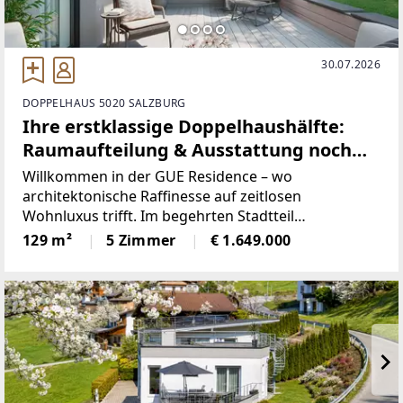
30.07.2026
DOPPELHAUS 5020 SALZBURG
Ihre erstklassige Doppelhaushälfte:
Raumaufteilung & Ausstattung noch
gestaltbar – Exklusivität pur!
Willkommen in der GUE Residence – wo
architektonische Raffinesse auf zeitlosen
Wohnluxus trifft. Im begehrten Stadtteil
Leopoldskron entstehen zwei exklusive
129 m²
5 Zimmer
€ 1.649.000
Doppelhaushälften, die als elegante, hochmoderne
Villen konzipiert sind.Das architektonische