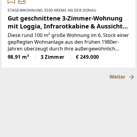
ETAGENWOHNUNG 3500 KREMS AN DER DONAU
Gut geschnittene 3-Zimmer-Wohnung
mit Loggia, Infrarotkabine & Aussicht
in Krems
Diese rund 100 m² große Wohnung im 6. Stock einer
gepflegten Wohnanlage aus den frühen 1980er-
Jahren überzeugt durch ihre außergewöhnlich
großzügige Raumaufteilung und eine Lage, die in
98,91 m²
3 Zimmer
€ 249.000
dieser Form nur selten zu finden ist. Der Grundriss
stammt aus einer
Weiter