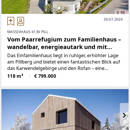
30.07.2026
MASSIVHAUS 6136 PILL
Vom Paarrefugium zum Familienhaus –
wandelbar, energieautark und mit
traumhaftem Ausblick
Das Einfamilienhaus liegt in ruhiger, erhöhter Lage
am Pillberg und bietet einen fantastischen Blick auf
das Karwendelgebirge und den Rofan – eine
Aussicht, die heute nur noch selten zu finden ist.Die
118 m²
€ 799.000
moderne Architektur mit klaren Linien und offenem