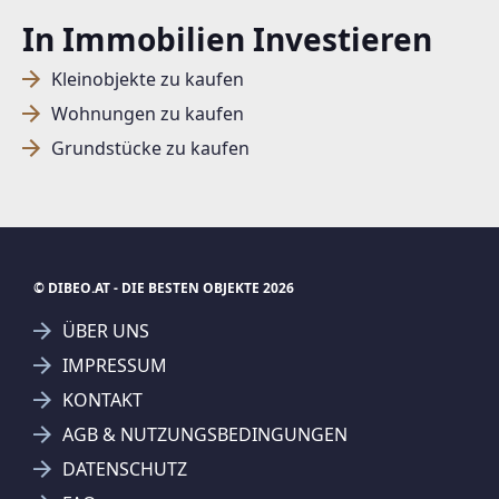
In Immobilien Investieren
Kleinobjekte zu kaufen
Wohnungen zu kaufen
Grundstücke zu kaufen
© DIBEO.AT - DIE BESTEN OBJEKTE 2026
ÜBER UNS
IMPRESSUM
KONTAKT
SUCHAGENT ANLEGEN FÜR DIE
AGB & NUTZUNGSBEDINGUNGEN
AKTUELLEN SUCHKRITERIEN
DATENSCHUTZ
RVC Immobilien Gruppe