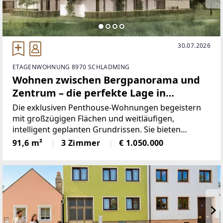
30.07.2026
ETAGENWOHNUNG 8970 SCHLADMING
Wohnen zwischen Bergpanorama und
Zentrum – die perfekte Lage in
Schladming Top o 3.2
Die exklusiven Penthouse-Wohnungen begeistern
mit großzügigen Flächen und weitläufigen,
intelligent geplanten Grundrissen. Sie bieten
ausreichend Raum für große Familien,
91,6 m²
3 Zimmer
€ 1.050.000
Wohngemeinschaften oder anspruchsvolle
Eigennutzer, die Wert auf Komfort und Freiraum