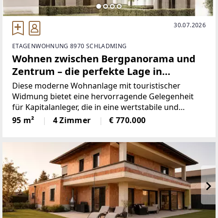
30.07.2026
ETAGENWOHNUNG 8970 SCHLADMING
Wohnen zwischen Bergpanorama und
Zentrum – die perfekte Lage in
Schladming O 1.4
Diese moderne Wohnanlage mit touristischer
Widmung bietet eine hervorragende Gelegenheit
für Kapitalanleger, die in eine wertstabile und
renditestarke Immobilie in attraktiver Lage
95 m²
4 Zimmer
€ 770.000
investieren möchten.Die durchdacht konzipierten
Vier-Zimmer-Wohnungen