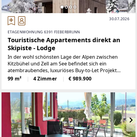
30.07.2026
ETAGENWOHNUNG 6391 FIEBERBRUNN
Touristische Appartements direkt an
Skipiste - Lodge
In der wohl schönsten Lage der Alpen zwischen
Kitzbühel und Zell am See befindet sich ein
atembraubendes, luxuriöses Buy-to-Let Projekt
direkt am Skilift und an der Piste in Fieberbrunn im
99 m²
4 Zimmer
€ 989.900
sagenhaft schönen Pillerseetal.Die hier angebotene
Lodge