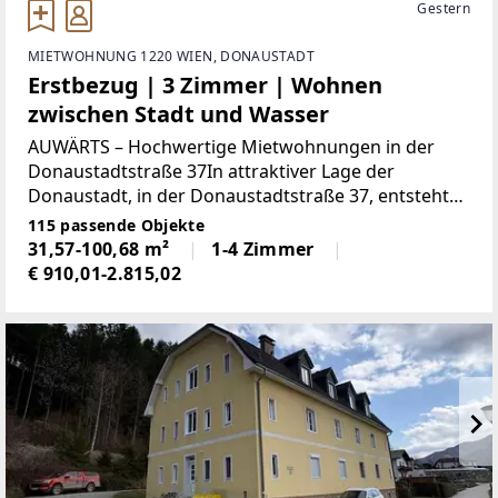
Gestern
MIETWOHNUNG 1220 WIEN, DONAUSTADT
Erstbezug | 3 Zimmer | Wohnen
zwischen Stadt und Wasser
AUWÄRTS – Hochwertige Mietwohnungen in der
Donaustadtstraße 37In attraktiver Lage der
Donaustadt, in der Donaustadtstraße 37, entsteht
ein modernes Wohnprojekt mit hochwertig
115 passende Objekte
ausgestatteten Mietwohnungen. Die durchdacht
31,57-100,68 m²
1-4 Zimmer
geplanten Wohneinheiten
€ 910,01-2.815,02