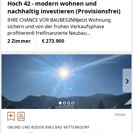
Hoch 42 - modern wohnen und
nachhaltig investieren (Provisionsfrei)
IHRE CHANCE VOR BAUBEGINNJetzt Wohnung
sichern und von der frühen Verkaufsphase
profitieren6 freifinanzierte Neubau
EigentumswohnungenWohnungsgrößen von ca. 50
2 Zimmer
€ 273.900
m² bis 68 m²Alle Wohnungen sind entweder mit
Eigengarten, Terrasse
Heute
GRUND UND BODEN 8983 BAD MITTERNDORF