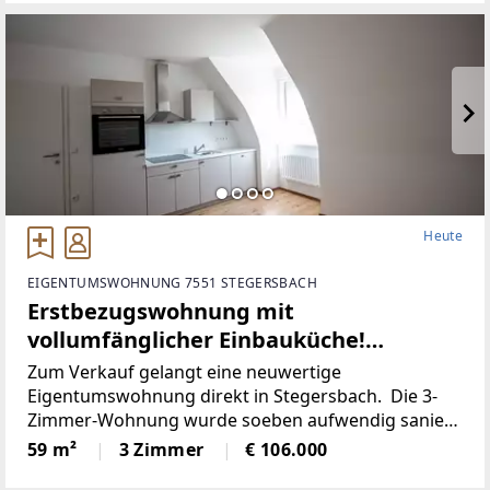
Heute
EIGENTUMSWOHNUNG 7551 STEGERSBACH
Erstbezugswohnung mit
vollumfänglicher Einbauküche!
(Provisionsfrei)
Zum Verkauf gelangt eine neuwertige
Eigentumswohnung direkt in Stegersbach. Die 3-
Zimmer-Wohnung wurde soeben aufwendig saniert.
So wurde unter anderem dieElektronik gänzlich
59 m²
3 Zimmer
€ 106.000
erneuert und für einen niedrigen