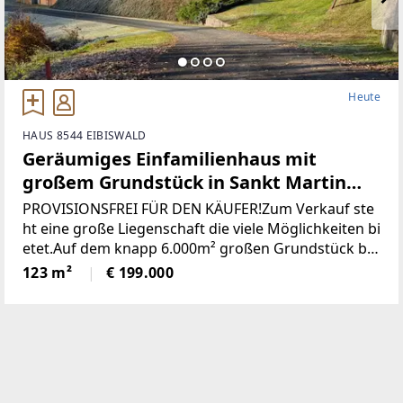
Heute
HAUS 8544 EIBISWALD
Geräumiges Einfamilienhaus mit
großem Grundstück in Sankt Martin
(Provisionsfrei)
PROVISIONSFREI FÜR DEN KÄUFER!Zum Verkauf ste
ht eine große Liegenschaft die viele Möglichkeiten bi
etet.Auf dem knapp 6.000m² großen Grundstück be
findet sich ein Wohngebäude bestehend aus derzeit
123 m²
€ 199.000
zwei getrennten Wohnungen, einem großen zweist
öckigen Wirtschaftsgebäude und einer Holzhütte mi
t angrenzendem Pool / Teich.* Das gesamte Grunds
tück wurde neu vermessen und ist im Grenzkataster
eingetragen.* Sämtliche Gebäude wurden neu Bau
bewilligt* Neuer Hauptstromanschluss sowie ein ne