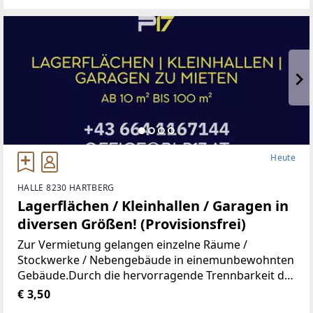
Gymnasium,
Heute
HALLE 8230 HARTBERG
Lagerflächen / Kleinhallen / Garagen in
diversen Größen! (Provisionsfrei)
Zur Vermietung gelangen einzelne Räume /
Stockwerke / Nebengebäude in einemunbewohnten
Gebäude.Durch die hervorragende Trennbarkeit der
Räumlichkeiten, stehen Ihnen Größen vonca. 10 m²
€ 3,50
bis ca. 100 m² zur Verfügung.Aufgrund der