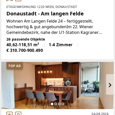
ETAGENWOHNUNG 1220 WIEN, DONAUSTADT
Donaustadt - Am langen Felde
Wohnen Am Langen Felde 24 – fertiggestellt,
hochwertig & gut angebundenIm 22. Wiener
Gemeindebezirk, nahe der U1-Station Kagraner
Platz, stehen bereits fertiggestellte
26 passende Objekte
Eigentumswohnungen zum Einzug bereit. Die
40,62-118,51 m²
1-4 Zimmer
Wohnhausanlage mit vier Stiegen
€ 310.700-900.490
TOP AD
04.08.2026