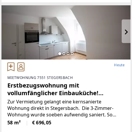
Heute
MIETWOHNUNG 7551 STEGERSBACH
Erstbezugswohnung mit
vollumfänglicher Einbauküche!
(Provisionsfrei)
Zur Vermietung gelangt eine kernsanierte
Wohnung direkt in Stegersbach. Die 3-Zimmer-
Wohnung wurde soeben aufwendig saniert. So
wurde unter anderem dieElektronik gänzlich
58 m²
€ 696,05
erneuert und für einen niedrigen