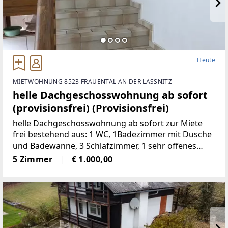
Heute
MIETWOHNUNG 8523 FRAUENTAL AN DER LASSNITZ
helle Dachgeschosswohnung ab sofort
(provisionsfrei) (Provisionsfrei)
helle Dachgeschosswohnung ab sofort zur Miete
frei bestehend aus: 1 WC, 1Badezimmer mit Dusche
und Badewanne, 3 Schlafzimmer, 1 sehr offenes
Wohnzimmermit Balkon und Kachelofen, 1 voll
5 Zimmer
€ 1.000,00
möbelierte Küche, 1 Abstellraum,
2Autostellplätze Miete