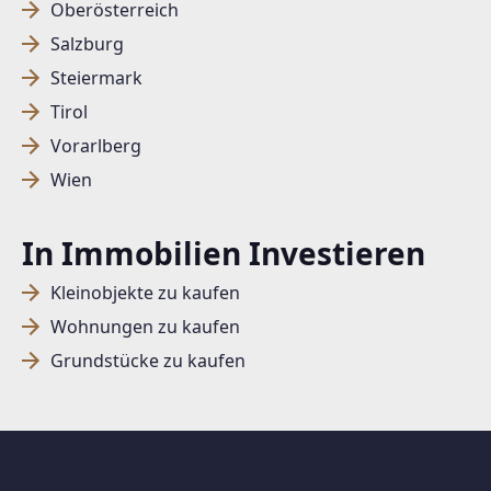
Oberösterreich
Salzburg
SUCHAGENT ANLEGEN FÜR DIE
Steiermark
AKTUELLEN SUCHKRITERIEN
Tirol
Vorarlberg
Dieser Filter wird viele Treffer erzeugen. Bitte setzen
Wien
Sie weitere Filter!
Treffer verfeinern
In Immobilien Investieren
Ich stimme der Verarbeitung meiner Daten, wie
in den
Datenschutzbestimmungen
beschrieben,
Kleinobjekte zu kaufen
zu.
Wohnungen zu kaufen
Grundstücke zu kaufen
Suchagent anlegen
Jetzt Suchagent anlegen