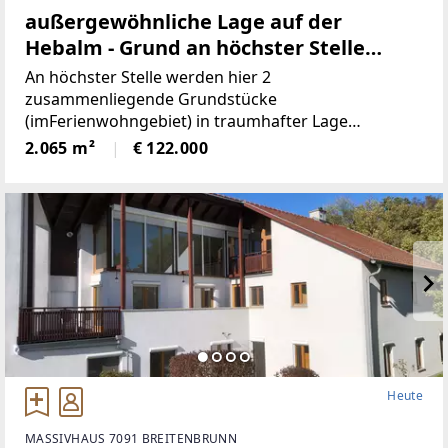
außergewöhnliche Lage auf der
Hebalm - Grund an höchster Stelle
(Provisionsfrei)
An höchster Stelle werden hier 2
zusammenliegende Grundstücke
(imFerienwohngebiet) in traumhafter Lage
angeboten! Die beiden Grundstücke haben
2.065 m²
€ 122.000
inSumme 2.065m² (€59/ m²), sind süd-westlich
ausgerichtet und bieten perfekteAussicht auf etwa
1100
Heute
MASSIVHAUS 7091 BREITENBRUNN