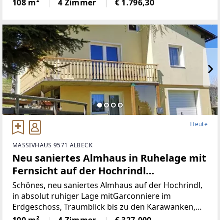
Wohnbereich (Küche mit Steinplatte und
108 m²
4 Zimmer
€ 1.796,30
hochwertigen Geräten)Badezimmer (neu)WC (neu)2
Heute
MASSIVHAUS 9571 ALBECK
Neu saniertes Almhaus in Ruhelage mit
Fernsicht auf der Hochrindl
(Provisionsfrei)
Schönes, neu saniertes Almhaus auf der Hochrindl,
in absolut ruhiger Lage mitGarconniere im
Erdgeschoss, Traumblick bis zu den Karawanken,
Sonnenlage, hierscheint den ganzen Tag die Sonne,