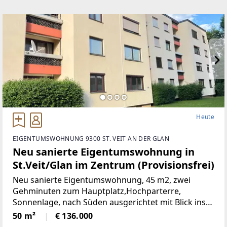
Heute
EIGENTUMSWOHNUNG 9300 ST. VEIT AN DER GLAN
Neu sanierte Eigentumswohnung in
St.Veit/Glan im Zentrum (Provisionsfrei)
Neu sanierte Eigentumswohnung, 45 m2, zwei
Gehminuten zum Hauptplatz,Hochparterre,
Sonnenlage, nach Süden ausgerichtet mit Blick ins
Grüne, mangelangt über nur 4 Stufen in die
50 m²
€ 136.000
Wohnung, Kindergarten, Volksschule,Mittelschule,