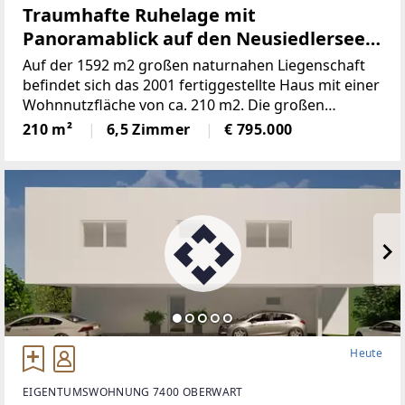
Traumhafte Ruhelage mit
Panoramablick auf den Neusiedlersee
(Provisionsfrei)
Auf der 1592 m2 großen naturnahen Liegenschaft
befindet sich das 2001 fertiggestellte Haus mit einer
Wohnnutzfläche von ca. 210 m2. Die großen
Fensterspenden viel Tageslicht und ermöglichen auf
210 m²
6,5 Zimmer
€ 795.000
mehreren Ebenen einenaußergewöhnlichen Blick
Heute
EIGENTUMSWOHNUNG 7400 OBERWART