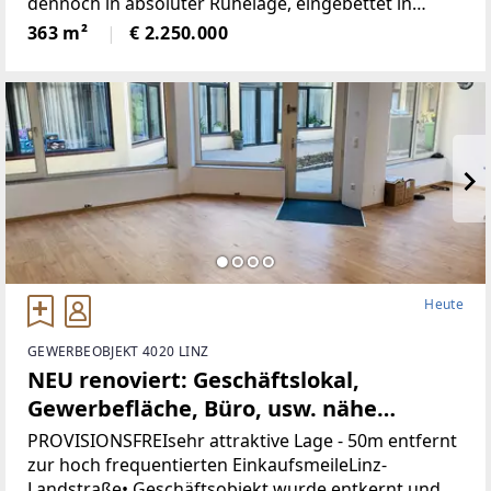
dennoch in absoluter Ruhelage, eingebettet in
wunderbare Natur.Die Liegenschaft bietet ein hohes
363 m²
€ 2.250.000
Maß an Privatsphäre, versprüht
historischenCharme
Heute
GEWERBEOBJEKT 4020 LINZ
NEU renoviert: Geschäftslokal,
Gewerbefläche, Büro, usw. nähe
Landstrasse-Linz (Provisionsfrei)
PROVISIONSFREIsehr attraktive Lage - 50m entfernt
zur hoch frequentierten EinkaufsmeileLinz-
Landstraße• Geschäftsobjekt wurde entkernt und