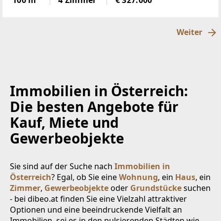
100 m²
4 Zimmer
€ 327.000
über der Nebelgrenze, in 1600m Seehöhegelegen,
schöne
Weiter
Immobilien in Österreich:
Die besten Angebote für
Kauf, Miete und
Gewerbeobjekte
Sie sind auf der Suche nach
Immobilien in
Österreich
? Egal, ob Sie eine
Wohnung
, ein
Haus
, ein
Zimmer
,
Gewerbeobjekte
oder
Grundstücke
suchen
- bei dibeo.at finden Sie eine Vielzahl attraktiver
Optionen und eine beeindruckende Vielfalt an
Immobilien, sei es in den pulsierenden Städten wie