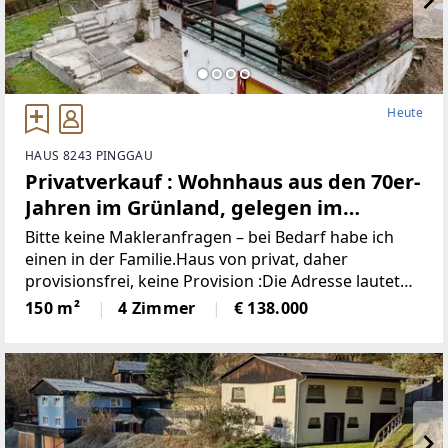
Heute
HAUS 8243 PINGGAU
Privatverkauf : Wohnhaus aus den 70er-
Jahren im Grünland, gelegen im
idyllischen Wechselgebiet
Bitte keine Makleranfragen – bei Bedarf habe ich
(Provisionsfrei)
einen in der Familie.Haus von privat, daher
provisionsfrei, keine Provision :Die Adresse lautet
“8243 Pinggau, Wiesenhöf 43“. Achtung : in
150 m²
4 Zimmer
€ 138.000
manchen Navis(auch