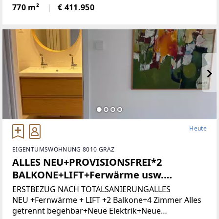
Grundstücksnummer129/2)Das Grundstück liegt in
770 m²
€ 411.950
Zone 5 - Wohngebiet und bietet
attraktiveBebauungsmöglichkeiten.
Heute
EIGENTUMSWOHNUNG 8010 GRAZ
ALLES NEU+PROVISIONSFREI*2
BALKONE+LIFT+Ferwärme usw.
(Provisionsfrei)
ERSTBEZUG NACH TOTALSANIERUNGALLES
NEU +Fernwärme + LIFT +2 Balkone+4 Zimmer Alles
getrennt begehbar+Neue Elektrik+Neue