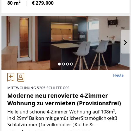
Türen+Neues Bad+Neuer Parkett+Neue
80 m²
€ 279.000
Heute
MIETWOHNUNG 5205 SCHLEEDORF
Moderne neu renovierte 4-Zimmer
Wohnung zu vermieten (Provisionsfrei)
Helle und schöne 4-Zimmer Wohnung auf 108m²,
inkl 29m² Balkon mit gemütlicherSitzmöglichkeit3
Schlafzimmer (1x vollmöbliert)Küche &