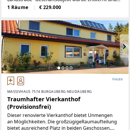
generalsaniert• Klimatisiert (Klimaanlage)• neue
1 Räume
€ 229.000
Böden, neue Heizkörper•
Heute
MASSIVHAUS 7574 BURGAUBERG-NEUDAUBERG
Traumhafter Vierkanthof
(Provisionsfrei)
Dieser renovierte Vierkanthof bietet Unmengen
an Möglichkeiten. Die großzügigeRaumaufteilung
bietet ausreichend Platz in beiden Geschossen,