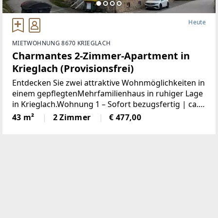
Heute
MIETWOHNUNG 8670 KRIEGLACH
Charmantes 2-Zimmer-Apartment in
Krieglach (Provisionsfrei)
Entdecken Sie zwei attraktive Wohnmöglichkeiten in
einem gepflegtenMehrfamilienhaus in ruhiger Lage
in Krieglach.Wohnung 1 – Sofort bezugsfertig | ca.
480 € BruttoFrisch und wie neu: Diese 43 m² große
43 m²
2 Zimmer
€ 477,00
Wohnung wurde komplett saniert. NeueKüche,