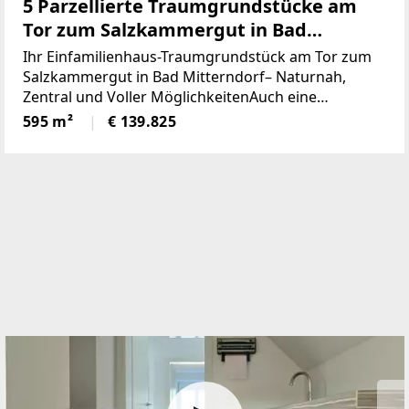
5 Parzellierte Traumgrundstücke am
Tor zum Salzkammergut in Bad
Mitterndorf - naturnah, zentral und
Ihr Einfamilienhaus-Traumgrundstück am Tor zum
voller Möglichkeiten (Provisionsfrei)
Salzkammergut in Bad Mitterndorf– Naturnah,
Zentral und Voller MöglichkeitenAuch eine
touristische Vermietung ist nach Absprache mit der
595 m²
€ 139.825
Gemeinde möglich.Die Loipe und Therme