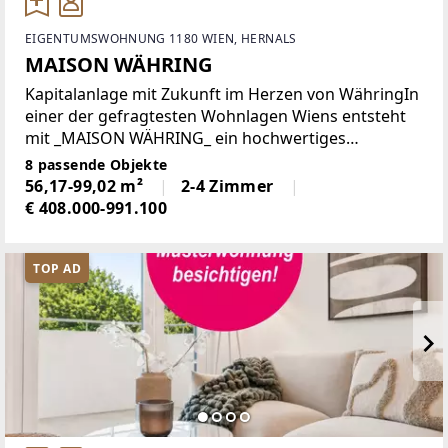
EIGENTUMSWOHNUNG 1180 WIEN, HERNALS
MAISON WÄHRING
Kapitalanlage mit Zukunft im Herzen von WähringIn
einer der gefragtesten Wohnlagen Wiens entsteht
mit _MAISON WÄHRING_ ein hochwertiges
Neubauprojekt, das modernes Wohnen mit
8 passende Objekte
nachhaltiger Wertanlage vereint. Die fertiggestellte
56,17-99,02 m²
2-4 Zimmer
Wohnanlage
€ 408.000-991.100
TOP AD