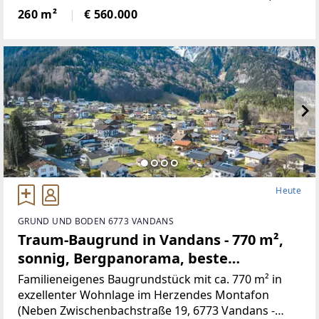
neben 5Schlafräumen, gibt es ein Wohnzimmer mit
260 m²
€ 560.000
neu renovierten Kachelofen,
Heute
GRUND UND BODEN 6773 VANDANS
Traum-Baugrund in Vandans - 770 m²,
sonnig, Bergpanorama, beste
Infrastruktur! (Provisionsfrei)
Familieneigenes Baugrundstück mit ca. 770 m² in
exzellenter Wohnlage im Herzendes Montafon
(Neben Zwischenbachstraße 19, 6773 Vandans -