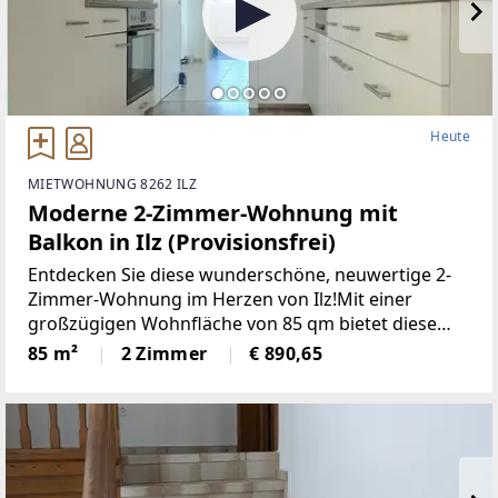
Heute
MIETWOHNUNG 8262 ILZ
Moderne 2-Zimmer-Wohnung mit
Balkon in Ilz (Provisionsfrei)
Entdecken Sie diese wunderschöne, neuwertige 2-
Zimmer-Wohnung im Herzen von Ilz!Mit einer
großzügigen Wohnfläche von 85 qm bietet diese
Wohnung den idealen Raumfür Singles oder Paare.
85 m²
2 Zimmer
€ 890,65
Die lichtdurchfluteten Räume überzeugen durch
einemoderne