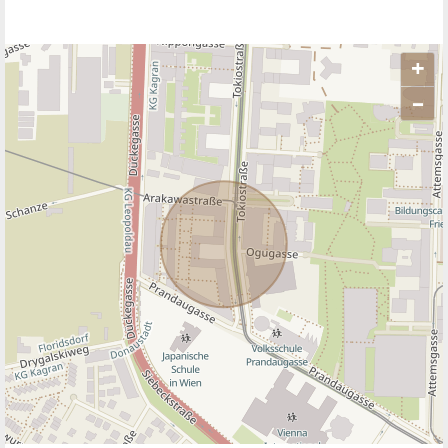
+
–
ANBIETER KONTAKTIEREN