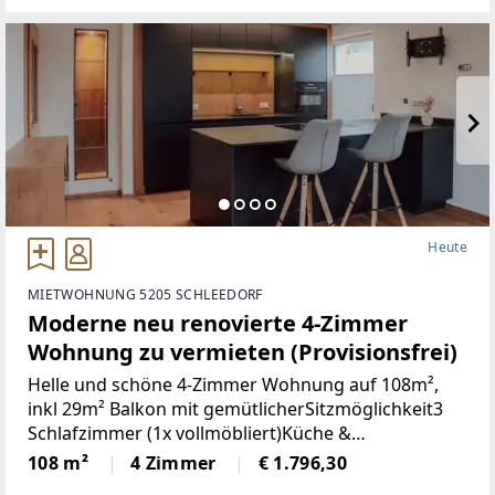
Heute
MIETWOHNUNG 5205 SCHLEEDORF
Moderne neu renovierte 4-Zimmer
Wohnung zu vermieten (Provisionsfrei)
Helle und schöne 4-Zimmer Wohnung auf 108m²,
inkl 29m² Balkon mit gemütlicherSitzmöglichkeit3
Schlafzimmer (1x vollmöbliert)Küche &
Wohnbereich (Küche mit Steinplatte und
108 m²
4 Zimmer
€ 1.796,30
hochwertigen Geräten)Badezimmer (neu)WC (neu)2