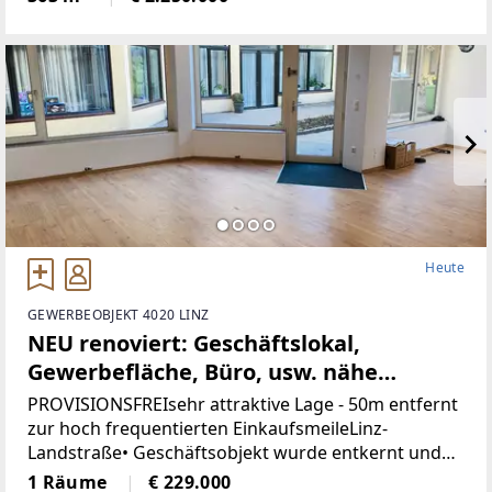
Maß an Privatsphäre, versprüht
historischenCharme
Heute
GEWERBEOBJEKT 4020 LINZ
NEU renoviert: Geschäftslokal,
Gewerbefläche, Büro, usw. nähe
Landstrasse-Linz (Provisionsfrei)
PROVISIONSFREIsehr attraktive Lage - 50m entfernt
zur hoch frequentierten EinkaufsmeileLinz-
Landstraße• Geschäftsobjekt wurde entkernt und
generalsaniert• Klimatisiert (Klimaanlage)• neue
1 Räume
€ 229.000