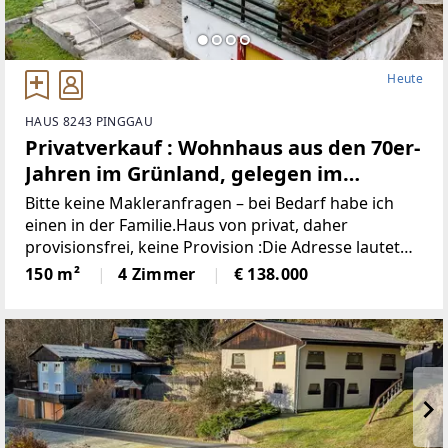
Heute
HAUS 8243 PINGGAU
Privatverkauf : Wohnhaus aus den 70er-
Jahren im Grünland, gelegen im
idyllischen Wechselgebiet
Bitte keine Makleranfragen – bei Bedarf habe ich
(Provisionsfrei)
einen in der Familie.Haus von privat, daher
provisionsfrei, keine Provision :Die Adresse lautet
“8243 Pinggau, Wiesenhöf 43“. Achtung : in
150 m²
4 Zimmer
€ 138.000
manchen Navis(auch