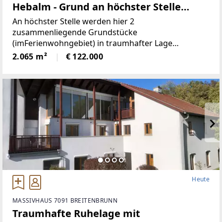
Hebalm - Grund an höchster Stelle
(Provisionsfrei)
An höchster Stelle werden hier 2
zusammenliegende Grundstücke
(imFerienwohngebiet) in traumhafter Lage
angeboten! Die beiden Grundstücke haben
2.065 m²
€ 122.000
inSumme 2.065m² (€59/ m²), sind süd-westlich
ausgerichtet und bieten perfekteAussicht auf etwa
1100
Heute
MASSIVHAUS 7091 BREITENBRUNN
Traumhafte Ruhelage mit