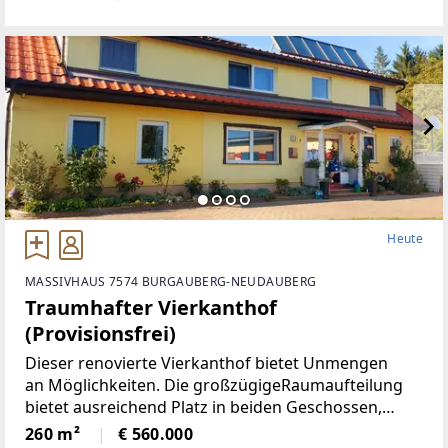
Böden, neue Heizkörper•
Heute
MASSIVHAUS 7574 BURGAUBERG-NEUDAUBERG
Traumhafter Vierkanthof
(Provisionsfrei)
Dieser renovierte Vierkanthof bietet Unmengen
an Möglichkeiten. Die großzügigeRaumaufteilung
bietet ausreichend Platz in beiden Geschossen,
neben 5Schlafräumen, gibt es ein Wohnzimmer mit
260 m²
€ 560.000