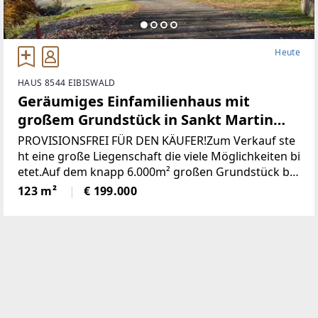
Heute
HAUS 8544 EIBISWALD
Geräumiges Einfamilienhaus mit
großem Grundstück in Sankt Martin
(Provisionsfrei)
PROVISIONSFREI FÜR DEN KÄUFER!Zum Verkauf ste
ht eine große Liegenschaft die viele Möglichkeiten bi
etet.Auf dem knapp 6.000m² großen Grundstück be
findet sich ein Wohngebäude bestehend aus derzeit
123 m²
€ 199.000
zwei getrennten Wohnungen, einem großen zweist
öckigen Wirtschaftsgebäude und einer Holzhütte mi
t angrenzendem Pool / Teich.* Das gesamte Grunds
tück wurde neu vermessen und ist im Grenzkataster
eingetragen.* Sämtliche Gebäude wurden neu Bau
bewilligt* Neuer Hauptstromanschluss sowie ein ne
uer Hauptverteilerkasten* Neuer Hauptwasseransc
hluss (Kanalanschluss auch bereits vorhanden)* Ka