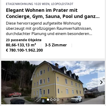
ETAGENWOHNUNG 1020 WIEN, LEOPOLDSTADT
Elegant Wohnen im Prater mit
Concierge, Gym, Sauna, Pool und ganz
viel Aussicht
Diese hervorragend aufgeteilte Wohnung
überzeugt mit großzügigen Raumverhältnissen,
durchdachter Planung und einem besonderen
Wohngefühl, das Komfort und Funktionalität ideal
23 passende Objekte
miteinander verbindet.Bereits der einladende
80,66-133,13 m²
3-5 Zimmer
Eingangsbereich schafft
€ 780.100-1.962.200