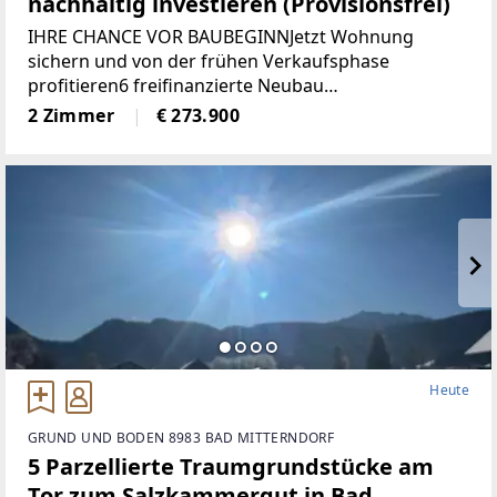
nachhaltig investieren (Provisionsfrei)
IHRE CHANCE VOR BAUBEGINNJetzt Wohnung
sichern und von der frühen Verkaufsphase
profitieren6 freifinanzierte Neubau
EigentumswohnungenWohnungsgrößen von ca. 50
2 Zimmer
€ 273.900
m² bis 68 m²Alle Wohnungen sind entweder mit
Eigengarten, Terrasse
Heute
GRUND UND BODEN 8983 BAD MITTERNDORF
5 Parzellierte Traumgrundstücke am
Tor zum Salzkammergut in Bad