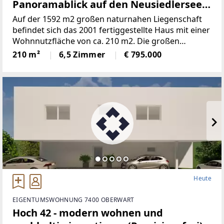
Panoramablick auf den Neusiedlersee
(Provisionsfrei)
Auf der 1592 m2 großen naturnahen Liegenschaft
befindet sich das 2001 fertiggestellte Haus mit einer
Wohnnutzfläche von ca. 210 m2. Die großen
Fensterspenden viel Tageslicht und ermöglichen auf
210 m²
6,5 Zimmer
€ 795.000
mehreren Ebenen einenaußergewöhnlichen Blick
Heute
EIGENTUMSWOHNUNG 7400 OBERWART
Hoch 42 - modern wohnen und