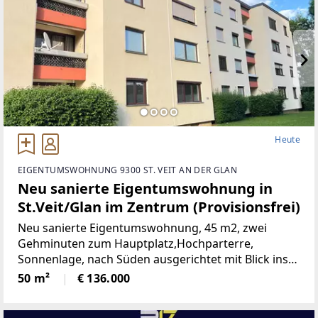
Heute
EIGENTUMSWOHNUNG 9300 ST. VEIT AN DER GLAN
Neu sanierte Eigentumswohnung in
St.Veit/Glan im Zentrum (Provisionsfrei)
Neu sanierte Eigentumswohnung, 45 m2, zwei
Gehminuten zum Hauptplatz,Hochparterre,
Sonnenlage, nach Süden ausgerichtet mit Blick ins
Grüne, mangelangt über nur 4 Stufen in die
50 m²
€ 136.000
Wohnung, Kindergarten, Volksschule,Mittelschule,
Gymnasium,