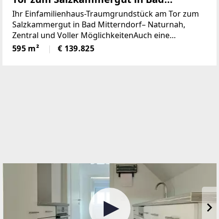
Mitterndorf - naturnah, zentral und
Ihr Einfamilienhaus-Traumgrundstück am Tor zum
voller Möglichkeiten (Provisionsfrei)
Salzkammergut in Bad Mitterndorf– Naturnah,
Zentral und Voller MöglichkeitenAuch eine
touristische Vermietung ist nach Absprache mit der
595 m²
€ 139.825
Gemeinde möglich.Die Loipe und Therme