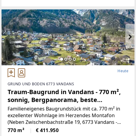
neu renovierten Kachelofen,
Heute
GRUND UND BODEN 6773 VANDANS
Traum-Baugrund in Vandans - 770 m²,
sonnig, Bergpanorama, beste
Infrastruktur! (Provisionsfrei)
Familieneigenes Baugrundstück mit ca. 770 m² in
exzellenter Wohnlage im Herzendes Montafon
(Neben Zwischenbachstraße 19, 6773 Vandans -
Grundstücksnummer129/2)Das Grundstück liegt in
770 m²
€ 411.950
Zone 5 - Wohngebiet und bietet