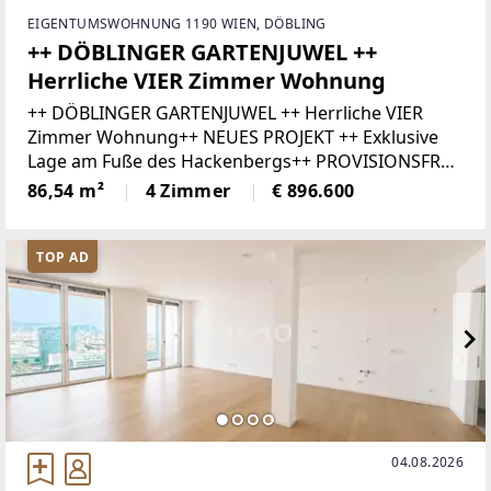
EIGENTUMSWOHNUNG 1190 WIEN, DÖBLING
++ DÖBLINGER GARTENJUWEL ++
Herrliche VIER Zimmer Wohnung
++ DÖBLINGER GARTENJUWEL ++ Herrliche VIER
Zimmer Wohnung++ NEUES PROJEKT ++ Exklusive
Lage am Fuße des Hackenbergs++ PROVISIONSFREI
FÜR DEN KÄUFER ++Im wunderschönen Neustift am
86,54 m²
4 Zimmer
€ 896.600
Walde im 19. Bezirk versprechen 32
TOP AD
04.08.2026