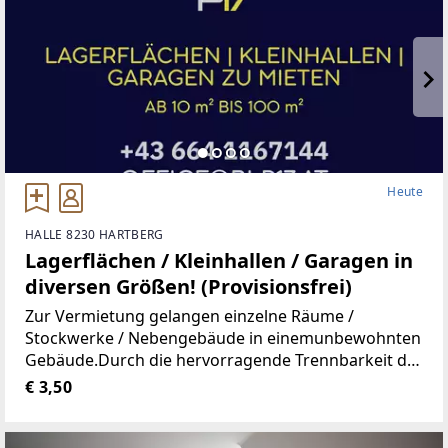
Heute
HALLE 8230 HARTBERG
Lagerflächen / Kleinhallen / Garagen in
diversen Größen! (Provisionsfrei)
Zur Vermietung gelangen einzelne Räume /
Stockwerke / Nebengebäude in einemunbewohnten
Gebäude.Durch die hervorragende Trennbarkeit der
Räumlichkeiten, stehen Ihnen Größen vonca. 10 m²
€ 3,50
bis ca. 100 m² zur Verfügung.Aufgrund der