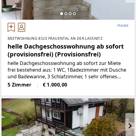
Heute
MIETWOHNUNG 8523 FRAUENTAL AN DER LASSNITZ
helle Dachgeschosswohnung ab sofort
(provisionsfrei) (Provisionsfrei)
helle Dachgeschosswohnung ab sofort zur Miete
frei bestehend aus: 1 WC, 1Badezimmer mit Dusche
und Badewanne, 3 Schlafzimmer, 1 sehr offenes
Wohnzimmermit Balkon und Kachelofen, 1 voll
5 Zimmer
€ 1.000,00
möbelierte Küche, 1 Abstellraum,
2Autostellplätze Miete