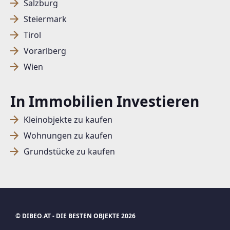
Salzburg
Steiermark
SUCHAGENT ANLEGEN FÜR DIE
Tirol
AKTUELLEN SUCHKRITERIEN
Vorarlberg
Wien
Dieser Filter wird viele Treffer erzeugen. Bitte setzen
Sie weitere Filter!
In Immobilien Investieren
Treffer verfeinern
Kleinobjekte zu kaufen
Ich stimme der Verarbeitung meiner Daten, wie
in den
Datenschutzbestimmungen
beschrieben,
Wohnungen zu kaufen
zu.
Grundstücke zu kaufen
Suchagent anlegen
Jetzt Suchagent anlegen
© DIBEO.AT - DIE BESTEN OBJEKTE 2026