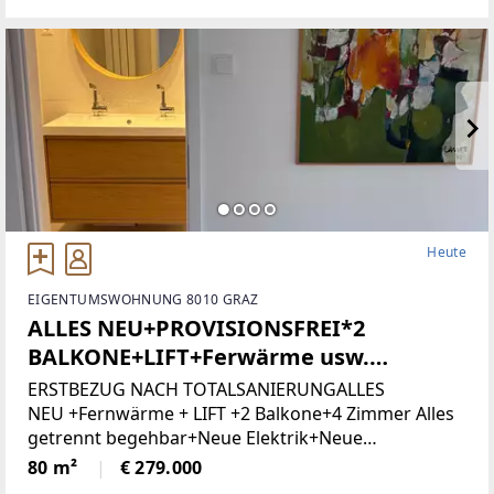
attraktiveBebauungsmöglichkeiten.
Heute
EIGENTUMSWOHNUNG 8010 GRAZ
ALLES NEU+PROVISIONSFREI*2
BALKONE+LIFT+Ferwärme usw.
(Provisionsfrei)
ERSTBEZUG NACH TOTALSANIERUNGALLES
NEU +Fernwärme + LIFT +2 Balkone+4 Zimmer Alles
getrennt begehbar+Neue Elektrik+Neue
Türen+Neues Bad+Neuer Parkett+Neue
80 m²
€ 279.000