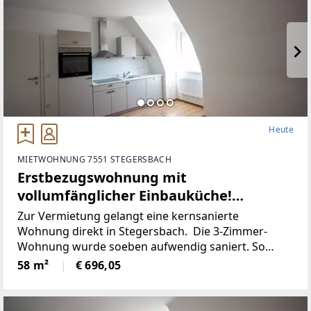
Heute
MIETWOHNUNG 7551 STEGERSBACH
Erstbezugswohnung mit
vollumfänglicher Einbauküche!
(Provisionsfrei)
Zur Vermietung gelangt eine kernsanierte
Wohnung direkt in Stegersbach. Die 3-Zimmer-
Wohnung wurde soeben aufwendig saniert. So
wurde unter anderem dieElektronik gänzlich
58 m²
€ 696,05
erneuert und für einen niedrigen