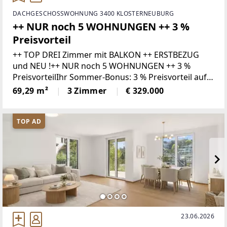
DACHGESCHOSSWOHNUNG 3400 KLOSTERNEUBURG
++ NUR noch 5 WOHNUNGEN ++ 3 %
Preisvorteil
++ TOP DREI Zimmer mit BALKON ++ ERSTBEZUG
und NEU !++ NUR noch 5 WOHNUNGEN ++ 3 %
PreisvorteilIhr Sommer-Bonus: 3 % Preisvorteil auf
Ihr neues Zuhause!Wer bis 31.08.2026 ein Kaufanbot
69,29 m²
3 Zimmer
€ 329.000
für eine Wohnung zum gültigen Listenpreis
TOP AD
23.06.2026