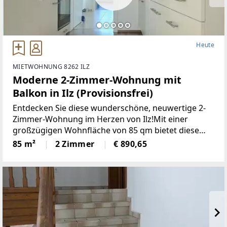
Heute
MIETWOHNUNG 8262 ILZ
Moderne 2-Zimmer-Wohnung mit
Balkon in Ilz (Provisionsfrei)
Entdecken Sie diese wunderschöne, neuwertige 2-
Zimmer-Wohnung im Herzen von Ilz!Mit einer
großzügigen Wohnfläche von 85 qm bietet diese
Wohnung den idealen Raumfür Singles oder Paare.
85 m²
2 Zimmer
€ 890,65
Die lichtdurchfluteten Räume überzeugen durch
einemoderne