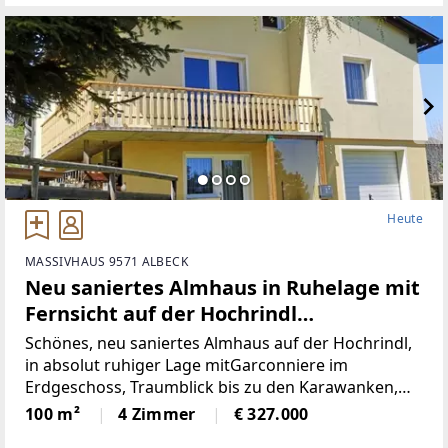
Heute
MASSIVHAUS 9571 ALBECK
Neu saniertes Almhaus in Ruhelage mit
Fernsicht auf der Hochrindl
(Provisionsfrei)
Schönes, neu saniertes Almhaus auf der Hochrindl,
in absolut ruhiger Lage mitGarconniere im
Erdgeschoss, Traumblick bis zu den Karawanken,
Sonnenlage, hierscheint den ganzen Tag die Sonne,
100 m²
4 Zimmer
€ 327.000
über der Nebelgrenze, in 1600m Seehöhegelegen,