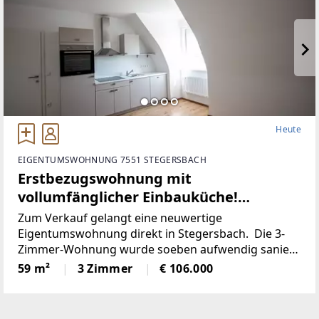
Heute
EIGENTUMSWOHNUNG 7551 STEGERSBACH
Erstbezugswohnung mit
vollumfänglicher Einbauküche!
(Provisionsfrei)
Zum Verkauf gelangt eine neuwertige
Eigentumswohnung direkt in Stegersbach. Die 3-
Zimmer-Wohnung wurde soeben aufwendig saniert.
So wurde unter anderem dieElektronik gänzlich
59 m²
3 Zimmer
€ 106.000
erneuert und für einen niedrigen