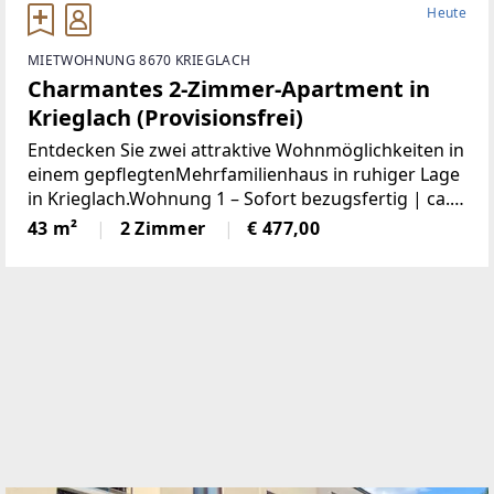
Heute
MIETWOHNUNG 8670 KRIEGLACH
Charmantes 2-Zimmer-Apartment in
Krieglach (Provisionsfrei)
Entdecken Sie zwei attraktive Wohnmöglichkeiten in
einem gepflegtenMehrfamilienhaus in ruhiger Lage
in Krieglach.Wohnung 1 – Sofort bezugsfertig | ca.
480 € BruttoFrisch und wie neu: Diese 43 m² große
43 m²
2 Zimmer
€ 477,00
Wohnung wurde komplett saniert. NeueKüche,