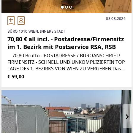
03.08.2026
BÜRO 1010 WIEN, INNERE STADT
70,80 € all incl. - Postadresse/Firmensitz
im 1. Bezirk mit Postservice RSA, RSB
70,80 Brutto - POSTADRESSE / BÜROANSCHRIFT/
FIRMENSITZ - SCHNELL UND UNKOMPLIZIERTIN TOP
LAGE DES 1. BEZIRKS VON WIEN ZU VERGEBEN Das
Büro befindet sich am Salzgries, nur 5 Gehminuten
€ 59,00