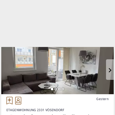
TELEFON
0650/3555666
WEBSITE
http://www.gtimmobilientreuhand.at
EMAIL
gt@gtimmobilientreuhand.at
Gestern
ETAGENWOHNUNG 2331 VÖSENDORF