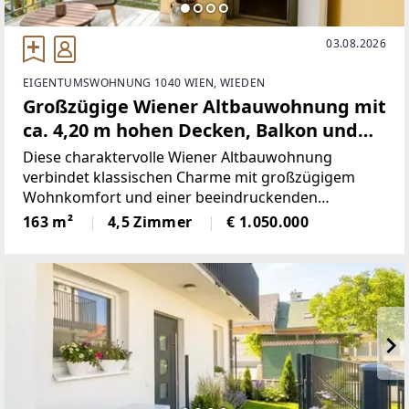
03.08.2026
EIGENTUMSWOHNUNG 1040 WIEN, WIEDEN
Großzügige Wiener Altbauwohnung mit
ca. 4,20 m hohen Decken, Balkon und
direktem Liftzugang
Diese charaktervolle Wiener Altbauwohnung
verbindet klassischen Charme mit großzügigem
Wohnkomfort und einer beeindruckenden
Raumwirkung. Rund 4,20 m hohe Decken, originale
163 m²
4,5 Zimmer
€ 1.050.000
Wiener Flügeltüren, klassischer
Fischgrätparkettboden sowie ein Erker im
Wohnzimmer