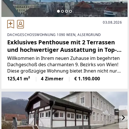
03.08.2026
DACHGESCHOSSWOHNUNG 1090 WIEN, ALSERGRUND
Exklusives Penthouse mit 2 Terrassen
und hochwertiger Ausstattung in Top-
Lage Wien 1090!
Willkommen in Ihrem neuen Zuhause im begehrten
Dachgeschoß des charmanten 9. Bezirks von Wien!
Diese großzügige Wohnung bietet Ihnen nicht nur
eine optimale Lage, sondern auch eine einzigartige
125,41 m²
4 Zimmer
€ 1.190.000
Ausstattung und einen traumhaften Ausblick über
die Stadt.Auf