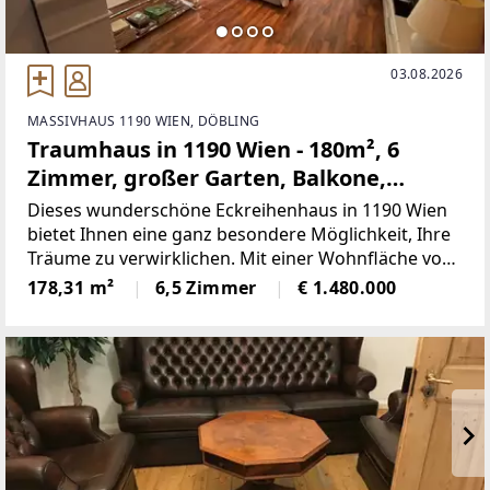
03.08.2026
MASSIVHAUS 1190 WIEN, DÖBLING
Traumhaus in 1190 Wien - 180m², 6
Zimmer, großer Garten, Balkone,
Terrasse, Stellplatz uvm.
Dieses wunderschöne Eckreihenhaus in 1190 Wien
bietet Ihnen eine ganz besondere Möglichkeit, Ihre
Träume zu verwirklichen. Mit einer Wohnfläche von
180m² ist das Haus perfekt für eine Familie
178,31 m²
6,5 Zimmer
€ 1.480.000
geeignet. Es verfügt über 6 Zimmer und ist in einem
gepflegten