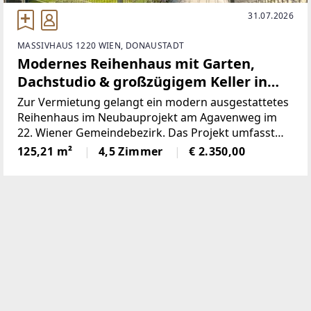
31.07.2026
MASSIVHAUS 1220 WIEN, DONAUSTADT
Modernes Reihenhaus mit Garten,
Dachstudio & großzügigem Keller in
ruhiger Lage in Wien 1220
Zur Vermietung gelangt ein modern ausgestattetes
Reihenhaus im Neubauprojekt am Agavenweg im
22. Wiener Gemeindebezirk. Das Projekt umfasst
insgesamt 15 Häuser und überzeugt durch seine
125,21 m²
4,5 Zimmer
€ 2.350,00
ruhige Lage sowie zeitgemäße Architektur.Das Haus
bietet