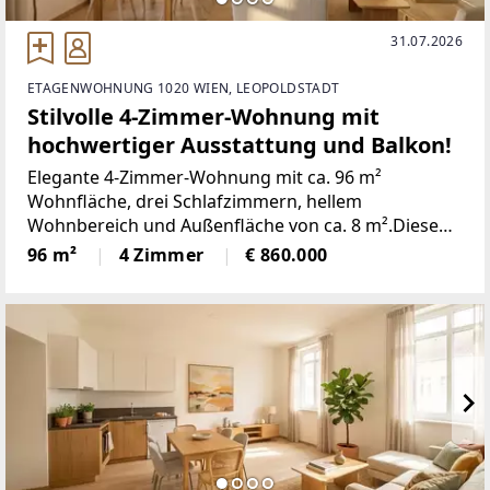
31.07.2026
ETAGENWOHNUNG 1020 WIEN, LEOPOLDSTADT
Stilvolle 4-Zimmer-Wohnung mit
hochwertiger Ausstattung und Balkon!
Elegante 4-Zimmer-Wohnung mit ca. 96 m²
Wohnfläche, drei Schlafzimmern, hellem
Wohnbereich und Außenfläche von ca. 8 m².Diese
perfekt geschnittene 4-Zimmer-Wohnung könnte
96 m²
4 Zimmer
€ 860.000
schon bald Ihr neues Zuhause werden. Sie befindet
sich im Neubauteil eines