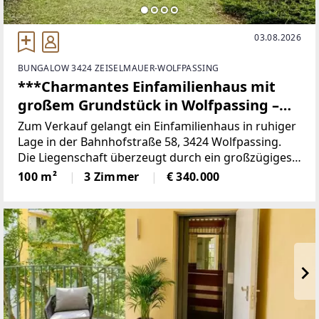
03.08.2026
BUNGALOW 3424 ZEISELMAUER-WOLFPASSING
***Charmantes Einfamilienhaus mit
großem Grundstück in Wolfpassing –
viel Potenzial zum fairen Preis
Zum Verkauf gelangt ein Einfamilienhaus in ruhiger
Lage in der Bahnhofstraße 58, 3424 Wolfpassing.
Die Liegenschaft überzeugt durch ein großzügiges
Grundstück von ca. 790 m² sowie eine Wohnfläche
100 m²
3 Zimmer
€ 340.000
von rund 100 m² und bietet viel Potenzial für
individuelles