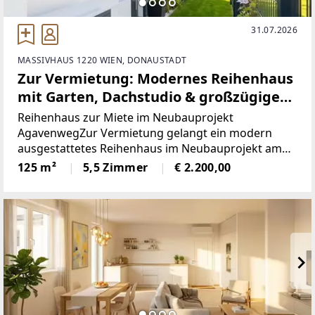
31.07.2026
MASSIVHAUS 1220 WIEN, DONAUSTADT
Zur Vermietung: Modernes Reihenhaus
mit Garten, Dachstudio & großzügigem
Keller in ruhiger Lage in Wien 1220
Reihenhaus zur Miete im Neubauprojekt
AgavenwegZur Vermietung gelangt ein modern
ausgestattetes Reihenhaus im Neubauprojekt am
Agavenweg im 22. Wiener Gemeindebezirk. Das
125 m²
5,5 Zimmer
€ 2.200,00
Projekt umfasst insgesamt 15 Häuser und
überzeugt durch seine ruhige Lage