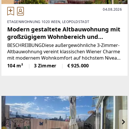
04.08.2026
ETAGENWOHNUNG 1020 WIEN, LEOPOLDSTADT
Modern gestaltete Altbauwohnung mit
großzügigem Wohnbereich und
südseitigen Außenflächen
BESCHREIBUNGDiese außergewöhnliche 3-Zimmer-
Altbauwohnung vereint klassischen Wiener Charme
mit modernem Wohnkomfort auf höchstem Niveau
und könnte schon bald Ihr neues Zuhause sein.Die
104 m²
3 Zimmer
€ 925.000
durchdachte Raumaufteilung schafft ein
harmonisches