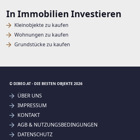
In Immobilien Investieren
Kleinobjekte zu kaufen
Wohnungen zu kaufen
Grundstücke zu kaufen
© DIBEO.AT - DIE BESTEN OBJEKTE 2026
ÜBER UNS
IMPRESSUM
KONTAKT
SUCHAGENT ANLEGEN FÜR DIE
AGB & NUTZUNGSBEDINGUNGEN
AKTUELLEN SUCHKRITERIEN
DATENSCHUTZ
Gunther Thiel Immobilien Treuhand GmbH