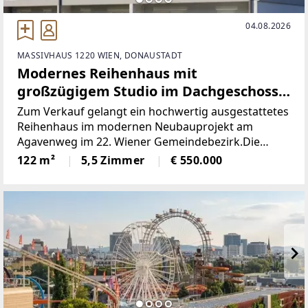
04.08.2026
MASSIVHAUS 1220 WIEN, DONAUSTADT
Modernes Reihenhaus mit
großzügigem Studio im Dachgeschoss |
Erstbezug | 1220 Wien!
Zum Verkauf gelangt ein hochwertig ausgestattetes
Reihenhaus im modernen Neubauprojekt am
Agavenweg im 22. Wiener Gemeindebezirk.Die
Immobilie überzeugt durch eine durchdachte
122 m²
5,5 Zimmer
€ 550.000
Raumaufteilung über drei Ebenen, großzügige
Wohnflächen sowie private