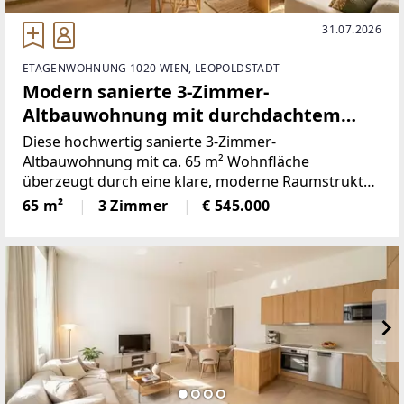
31.07.2026
ETAGENWOHNUNG 1020 WIEN, LEOPOLDSTADT
Modern sanierte 3-Zimmer-
Altbauwohnung mit durchdachtem
Wohnkonzept!
Diese hochwertig sanierte 3-Zimmer-
Altbauwohnung mit ca. 65 m² Wohnfläche
überzeugt durch eine klare, moderne Raumstruktur
und eine funktionale Grundrissgestaltung.Die
65 m²
3 Zimmer
€ 545.000
perfekte Raumaufteilung kombiniert zeitgemäßen
Wohnkomfort mit einer effizienten