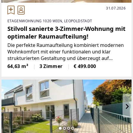
31.07.2026
ETAGENWOHNUNG 1020 WIEN, LEOPOLDSTADT
Stilvoll sanierte 3-Zimmer-Wohnung mit
optimaler Raumaufteilung!
Die perfekte Raumaufteilung kombiniert modernen
Wohnkomfort mit einer funktionalen und klar
strukturierten Gestaltung und überzeugt auf
ganzer Linie.-------------------------WOHNFLÄCHE &
64,63 m²
3 Zimmer
€ 499.000
RAUMAUFTEILUNGAuf ca. 64 m² Wohnfläche