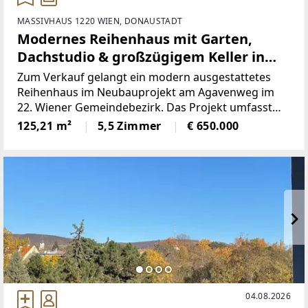
MASSIVHAUS 1220 WIEN, DONAUSTADT
Modernes Reihenhaus mit Garten,
Dachstudio & großzügigem Keller in
ruhiger Lage in Wien 1220!
Zum Verkauf gelangt ein modern ausgestattetes
Reihenhaus im Neubauprojekt am Agavenweg im
22. Wiener Gemeindebezirk. Das Projekt umfasst
insgesamt 15 Häuser und überzeugt durch seine
125,21 m²
5,5 Zimmer
€ 650.000
ruhige Lage sowie zeitgemäße Architektur.Das Haus
bietet eine
04.08.2026