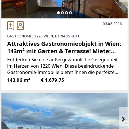
03.08.2026
GASTRONOMIE 1220 WIEN, DONAUSTADT
Attraktives Gastronomieobjekt in Wien:
143m² mit Garten & Terrasse! Miete:
1.938,88 €
Entdecken Sie eine außergewöhnliche Gelegenheit
im Herzen von 1220 Wien! Diese beeindruckende
Gastronomie-Immobilie bietet Ihnen die perfekte
Bühne, um Ihre kulinarischen Träume zu
143,96 m²
€ 1.679,75
verwirklichen. Mit einer großzügigen Fläche von
143,96 m² können Sie Ihre