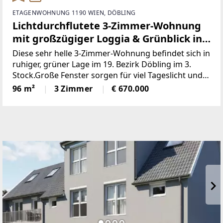
ETAGENWOHNUNG 1190 WIEN, DÖBLING
Lichtdurchflutete 3-Zimmer-Wohnung
mit großzügiger Loggia & Grünblick in
bester Döblinger Lage!
Diese sehr helle 3-Zimmer-Wohnung befindet sich in
ruhiger, grüner Lage im 19. Bezirk Döbling im 3.
Stock.Große Fenster sorgen für viel Tageslicht und
eine freundliche Wohnatmosphäre mit schönem
96 m²
3 Zimmer
€ 670.000
Grünblick.Der Wohnbereich besteht aus einem