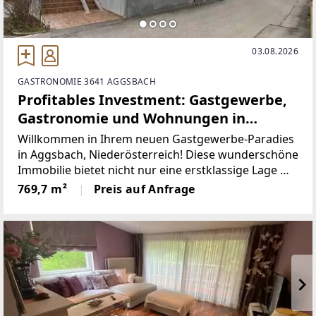
03.08.2026
GASTRONOMIE 3641 AGGSBACH
Profitables Investment: Gastgewerbe,
Gastronomie und Wohnungen in
Aggsbach - Niederösterreich
Willkommen in Ihrem neuen Gastgewerbe-Paradies
in Aggsbach, Niederösterreich! Diese wunderschöne
Immobilie bietet nicht nur eine erstklassige Lage mit
atemberaubendem Fernblick, sondern auch eine
769,7 m²
Preis auf Anfrage
perfekte Kombination aus Gastronomie und
Wohnen.mit