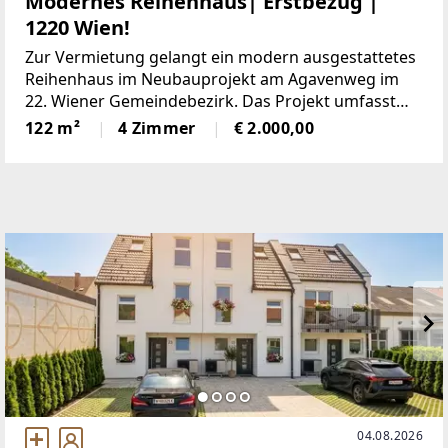
Modernes Reihenhaus| Erstbezug |
1220 Wien!
Zur Vermietung gelangt ein modern ausgestattetes
Reihenhaus im Neubauprojekt am Agavenweg im
22. Wiener Gemeindebezirk. Das Projekt umfasst
insgesamt 15 Häuser und überzeugt durch eine
122 m²
4 Zimmer
€ 2.000,00
ruhige Lage sowie eine zeitgemäße Architektur.Das
Haus bietet
04.08.2026