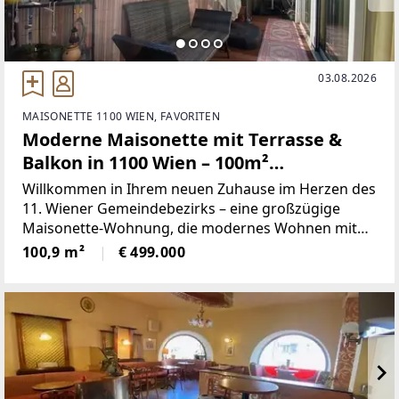
03.08.2026
MAISONETTE 1100 WIEN, FAVORITEN
Moderne Maisonette mit Terrasse &
Balkon in 1100 Wien – 100m²
Wohnkomfort!
Willkommen in Ihrem neuen Zuhause im Herzen des
11. Wiener Gemeindebezirks – eine großzügige
Maisonette-Wohnung, die modernes Wohnen mit
urbanem Flair perfekt verbindet. Diese exklusive
100,9 m²
€ 499.000
Immobilie bietet auf rund 101 m² Wohnfläche ein
einzigartiges Raumkonzept,