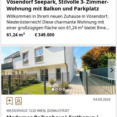
Vösendorf Seepark, Stilvolle 3- Zimmer-
Wohnung mit Balkon und Parkplatz
Willkommen in Ihrem neuen Zuhause in Vösendorf,
Niederösterreich! Diese charmante Wohnung mit
einer großzügigen Fläche von 61,24 m² bietet Ihnen
alles, was Sie für ein komfortables und modernes
61,24 m²
€ 349.000
Wohnen brauchen.Für 349.000,00 € erwerben Sie
04.08.2026
MASSIVHAUS 1220 WIEN, DONAUSTADT