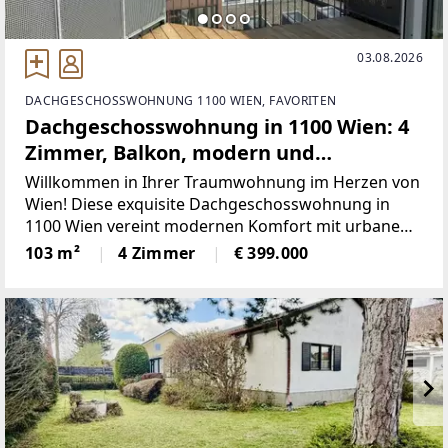
03.08.2026
DACHGESCHOSSWOHNUNG 1100 WIEN, FAVORITEN
Dachgeschosswohnung in 1100 Wien: 4
Zimmer, Balkon, modern und
großzügig! nur 399.000,-
Willkommen in Ihrer Traumwohnung im Herzen von
Wien! Diese exquisite Dachgeschosswohnung in
1100 Wien vereint modernen Komfort mit urbanem
Lebensstil und bietet Ihnen alles, was das Herz
103 m²
4 Zimmer
€ 399.000
begehrt.Mit einer großzügigen Fläche von 103 m²
und vier