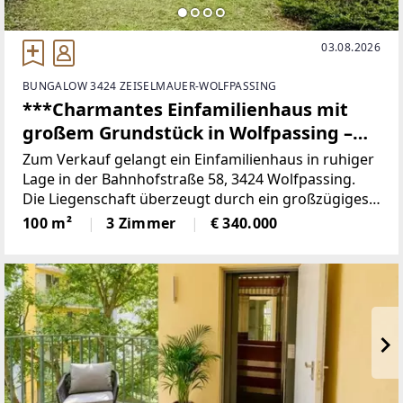
03.08.2026
BUNGALOW 3424 ZEISELMAUER-WOLFPASSING
***Charmantes Einfamilienhaus mit
großem Grundstück in Wolfpassing –
viel Potenzial zum fairen Preis
Zum Verkauf gelangt ein Einfamilienhaus in ruhiger
Lage in der Bahnhofstraße 58, 3424 Wolfpassing.
Die Liegenschaft überzeugt durch ein großzügiges
Grundstück von ca. 790 m² sowie eine Wohnfläche
100 m²
3 Zimmer
€ 340.000
von rund 100 m² und bietet viel Potenzial für
individuelles