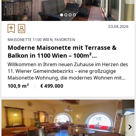
03.08.2026
MAISONETTE 1100 WIEN, FAVORITEN
Moderne Maisonette mit Terrasse &
Balkon in 1100 Wien – 100m²
Wohnkomfort!
Willkommen in Ihrem neuen Zuhause im Herzen des
11. Wiener Gemeindebezirks – eine großzügige
Maisonette-Wohnung, die modernes Wohnen mit
urbanem Flair perfekt verbindet. Diese exklusive
100,9 m²
€ 499.000
Immobilie bietet auf rund 101 m² Wohnfläche ein
einzigartiges Raumkonzept,