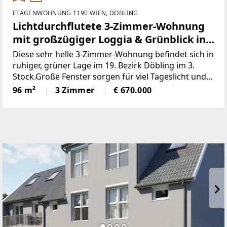
ETAGENWOHNUNG 1190 WIEN, DÖBLING
Lichtdurchflutete 3-Zimmer-Wohnung
mit großzügiger Loggia & Grünblick in
bester Döblinger Lage!
Diese sehr helle 3-Zimmer-Wohnung befindet sich in
ruhiger, grüner Lage im 19. Bezirk Döbling im 3.
Stock.Große Fenster sorgen für viel Tageslicht und
eine freundliche Wohnatmosphäre mit schönem
96 m²
3 Zimmer
€ 670.000
Grünblick.Der Wohnbereich besteht aus einem