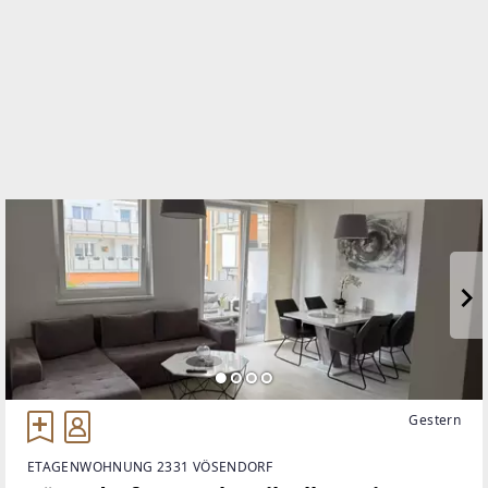
TELEFON
0650/3555666
WEBSITE
http://www.gtimmobilientreuhand.at
EMAIL
gt@gtimmobilientreuhand.at
Gestern
ETAGENWOHNUNG 2331 VÖSENDORF