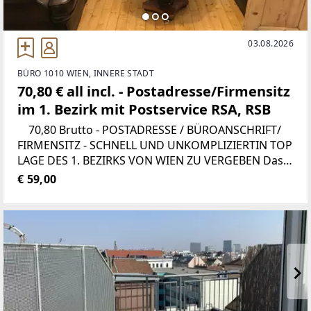
03.08.2026
BÜRO 1010 WIEN, INNERE STADT
70,80 € all incl. - Postadresse/Firmensitz
im 1. Bezirk mit Postservice RSA, RSB
70,80 Brutto - POSTADRESSE / BÜROANSCHRIFT/
FIRMENSITZ - SCHNELL UND UNKOMPLIZIERTIN TOP
LAGE DES 1. BEZIRKS VON WIEN ZU VERGEBEN Das
Büro befindet sich am Salzgries, nur 5 Gehminuten
€ 59,00