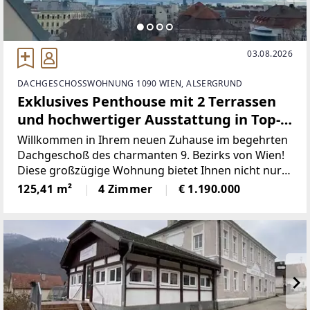
03.08.2026
DACHGESCHOSSWOHNUNG 1090 WIEN, ALSERGRUND
Exklusives Penthouse mit 2 Terrassen
und hochwertiger Ausstattung in Top-
Lage Wien 1090!
Willkommen in Ihrem neuen Zuhause im begehrten
Dachgeschoß des charmanten 9. Bezirks von Wien!
Diese großzügige Wohnung bietet Ihnen nicht nur
eine optimale Lage, sondern auch eine einzigartige
125,41 m²
4 Zimmer
€ 1.190.000
Ausstattung und einen traumhaften Ausblick über
die Stadt.Auf