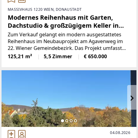
MASSIVHAUS 1220 WIEN, DONAUSTADT
Modernes Reihenhaus mit Garten,
Dachstudio & großzügigem Keller in
ruhiger Lage in Wien 1220!
Zum Verkauf gelangt ein modern ausgestattetes
Reihenhaus im Neubauprojekt am Agavenweg im
22. Wiener Gemeindebezirk. Das Projekt umfasst
insgesamt 15 Häuser und überzeugt durch seine
125,21 m²
5,5 Zimmer
€ 650.000
ruhige Lage sowie zeitgemäße Architektur.Das Haus
bietet eine
04.08.2026