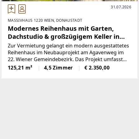
31.07.2026
MASSIVHAUS 1220 WIEN, DONAUSTADT
Modernes Reihenhaus mit Garten,
Dachstudio & großzügigem Keller in
ruhiger Lage in Wien 1220
Zur Vermietung gelangt ein modern ausgestattetes
Reihenhaus im Neubauprojekt am Agavenweg im
22. Wiener Gemeindebezirk. Das Projekt umfasst
insgesamt 15 Häuser und überzeugt durch seine
125,21 m²
4,5 Zimmer
€ 2.350,00
ruhige Lage sowie zeitgemäße Architektur.Das Haus
bietet