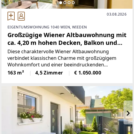
03.08.2026
EIGENTUMSWOHNUNG 1040 WIEN, WIEDEN
Großzügige Wiener Altbauwohnung mit
ca. 4,20 m hohen Decken, Balkon und
direktem Liftzugang
Diese charaktervolle Wiener Altbauwohnung
verbindet klassischen Charme mit großzügigem
Wohnkomfort und einer beeindruckenden
Raumwirkung. Rund 4,20 m hohe Decken, originale
163 m²
4,5 Zimmer
€ 1.050.000
Wiener Flügeltüren, klassischer
Fischgrätparkettboden sowie ein Erker im
Wohnzimmer