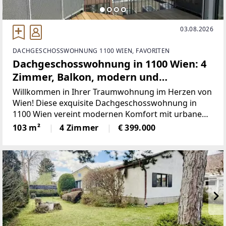
03.08.2026
DACHGESCHOSSWOHNUNG 1100 WIEN, FAVORITEN
Dachgeschosswohnung in 1100 Wien: 4
Zimmer, Balkon, modern und
großzügig! nur 399.000,-
Willkommen in Ihrer Traumwohnung im Herzen von
Wien! Diese exquisite Dachgeschosswohnung in
1100 Wien vereint modernen Komfort mit urbanem
Lebensstil und bietet Ihnen alles, was das Herz
103 m²
4 Zimmer
€ 399.000
begehrt.Mit einer großzügigen Fläche von 103 m²
und vier