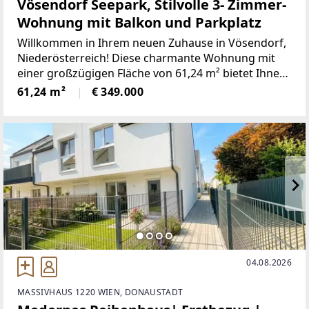
Vösendorf Seepark, Stilvolle 3- Zimmer-
Wohnung mit Balkon und Parkplatz
Willkommen in Ihrem neuen Zuhause in Vösendorf,
Niederösterreich! Diese charmante Wohnung mit
einer großzügigen Fläche von 61,24 m² bietet Ihnen
alles, was Sie für ein komfortables und modernes
61,24 m²
€ 349.000
Wohnen brauchen.Für 349.000,00 € erwerben Sie
04.08.2026
MASSIVHAUS 1220 WIEN, DONAUSTADT