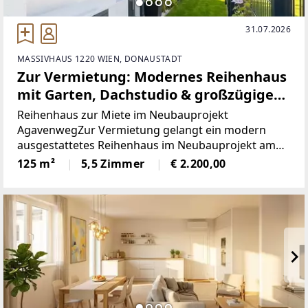
31.07.2026
MASSIVHAUS 1220 WIEN, DONAUSTADT
Zur Vermietung: Modernes Reihenhaus
mit Garten, Dachstudio & großzügigem
Keller in ruhiger Lage in Wien 1220
Reihenhaus zur Miete im Neubauprojekt
AgavenwegZur Vermietung gelangt ein modern
ausgestattetes Reihenhaus im Neubauprojekt am
Agavenweg im 22. Wiener Gemeindebezirk. Das
125 m²
5,5 Zimmer
€ 2.200,00
Projekt umfasst insgesamt 15 Häuser und
überzeugt durch seine ruhige Lage