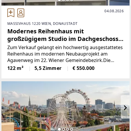
04.08.2026
MASSIVHAUS 1220 WIEN, DONAUSTADT
Modernes Reihenhaus mit
großzügigem Studio im Dachgeschoss |
Erstbezug | 1220 Wien!
Zum Verkauf gelangt ein hochwertig ausgestattetes
Reihenhaus im modernen Neubauprojekt am
Agavenweg im 22. Wiener Gemeindebezirk.Die
Immobilie überzeugt durch eine durchdachte
122 m²
5,5 Zimmer
€ 550.000
Raumaufteilung über drei Ebenen, großzügige
Wohnflächen sowie private