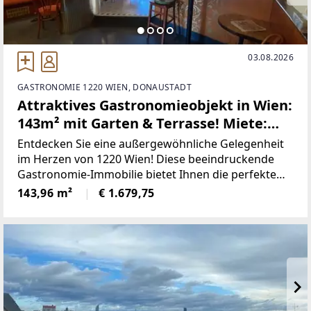
03.08.2026
GASTRONOMIE 1220 WIEN, DONAUSTADT
Attraktives Gastronomieobjekt in Wien:
143m² mit Garten & Terrasse! Miete:
1.938,88 €
Entdecken Sie eine außergewöhnliche Gelegenheit
im Herzen von 1220 Wien! Diese beeindruckende
Gastronomie-Immobilie bietet Ihnen die perfekte
Bühne, um Ihre kulinarischen Träume zu
143,96 m²
€ 1.679,75
verwirklichen. Mit einer großzügigen Fläche von
143,96 m² können Sie Ihre