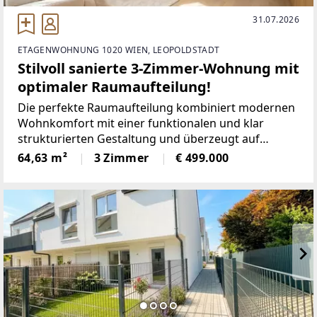
31.07.2026
ETAGENWOHNUNG 1020 WIEN, LEOPOLDSTADT
Stilvoll sanierte 3-Zimmer-Wohnung mit
optimaler Raumaufteilung!
Die perfekte Raumaufteilung kombiniert modernen
Wohnkomfort mit einer funktionalen und klar
strukturierten Gestaltung und überzeugt auf
ganzer Linie.-------------------------WOHNFLÄCHE &
64,63 m²
3 Zimmer
€ 499.000
RAUMAUFTEILUNGAuf ca. 64 m² Wohnfläche