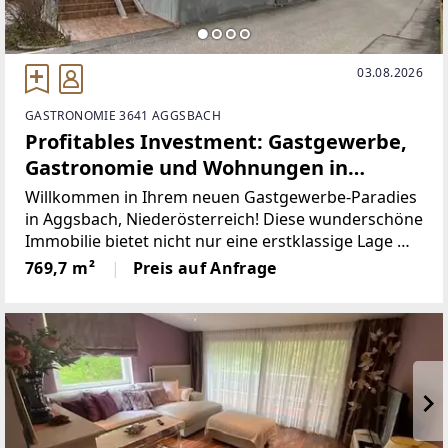
03.08.2026
GASTRONOMIE 3641 AGGSBACH
Profitables Investment: Gastgewerbe,
Gastronomie und Wohnungen in
Aggsbach - Niederösterreich
Willkommen in Ihrem neuen Gastgewerbe-Paradies
in Aggsbach, Niederösterreich! Diese wunderschöne
Immobilie bietet nicht nur eine erstklassige Lage mit
atemberaubendem Fernblick, sondern auch eine
769,7 m²
Preis auf Anfrage
perfekte Kombination aus Gastronomie und
Wohnen.mit