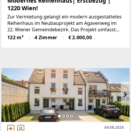
Modernes Reihenhaus| Erstbezug |
1220 Wien!
Zur Vermietung gelangt ein modern ausgestattetes
Reihenhaus im Neubauprojekt am Agavenweg im
22. Wiener Gemeindebezirk. Das Projekt umfasst
insgesamt 15 Häuser und überzeugt durch eine
122 m²
4 Zimmer
€ 2.000,00
ruhige Lage sowie eine zeitgemäße Architektur.Das
Haus bietet
04.08.2026