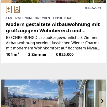
04.08.2026
ETAGENWOHNUNG 1020 WIEN, LEOPOLDSTADT
Modern gestaltete Altbauwohnung mit
großzügigem Wohnbereich und
südseitigen Außenflächen
BESCHREIBUNGDiese außergewöhnliche 3-Zimmer-
Altbauwohnung vereint klassischen Wiener Charme
mit modernem Wohnkomfort auf höchstem Niveau
und könnte schon bald Ihr neues Zuhause sein.Die
104 m²
3 Zimmer
€ 925.000
durchdachte Raumaufteilung schafft ein
harmonisches