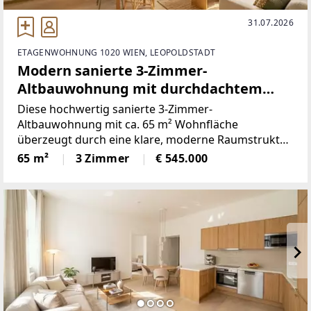
31.07.2026
ETAGENWOHNUNG 1020 WIEN, LEOPOLDSTADT
Modern sanierte 3-Zimmer-
Altbauwohnung mit durchdachtem
Wohnkonzept!
Diese hochwertig sanierte 3-Zimmer-
Altbauwohnung mit ca. 65 m² Wohnfläche
überzeugt durch eine klare, moderne Raumstruktur
und eine funktionale Grundrissgestaltung.Die
65 m²
3 Zimmer
€ 545.000
perfekte Raumaufteilung kombiniert zeitgemäßen
Wohnkomfort mit einer effizienten