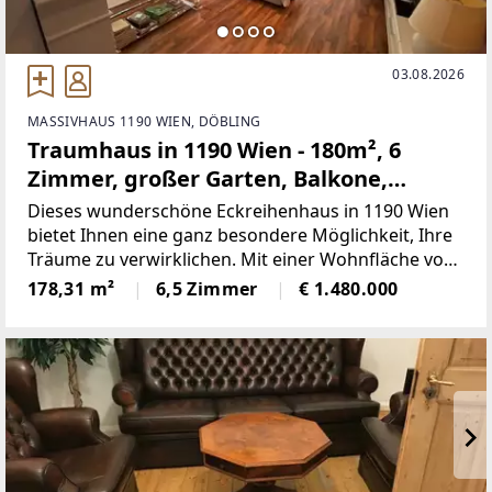
03.08.2026
MASSIVHAUS 1190 WIEN, DÖBLING
Traumhaus in 1190 Wien - 180m², 6
Zimmer, großer Garten, Balkone,
Terrasse, Stellplatz uvm.
Dieses wunderschöne Eckreihenhaus in 1190 Wien
bietet Ihnen eine ganz besondere Möglichkeit, Ihre
Träume zu verwirklichen. Mit einer Wohnfläche von
180m² ist das Haus perfekt für eine Familie
178,31 m²
6,5 Zimmer
€ 1.480.000
geeignet. Es verfügt über 6 Zimmer und ist in einem
gepflegten