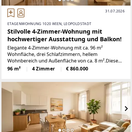
31.07.2026
ETAGENWOHNUNG 1020 WIEN, LEOPOLDSTADT
Stilvolle 4-Zimmer-Wohnung mit
hochwertiger Ausstattung und Balkon!
Elegante 4-Zimmer-Wohnung mit ca. 96 m²
Wohnfläche, drei Schlafzimmern, hellem
Wohnbereich und Außenfläche von ca. 8 m².Diese
perfekt geschnittene 4-Zimmer-Wohnung könnte
96 m²
4 Zimmer
€ 860.000
schon bald Ihr neues Zuhause werden. Sie befindet
sich im Neubauteil eines