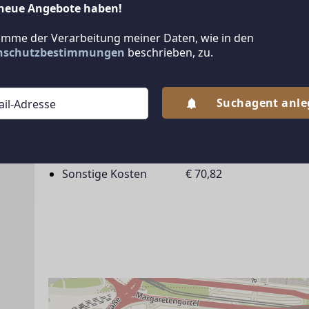
neue Angebote haben!
ÖFFENTLICHE VERKEHRSANBINDUNG
timme der Verarbeitung meiner Daten, wie in den
nschutzbestimmungen
beschrieben, zu.
Die Anbindung ist überdurchschnittlich gut..
Suchagent anl
Weitere Preisinformatione
Sonstige Kosten
€ 70,82