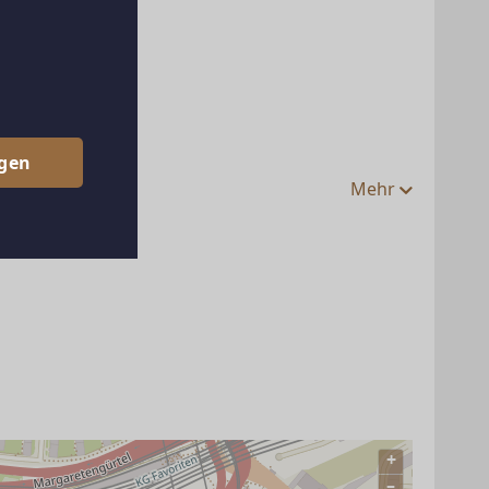
egen
Mehr
n
+
–