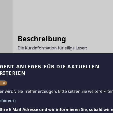
Beschreibung
Die Kurzinformation für eilige Leser:
 	* 2 Zimmer Eigentumswohnung am Puls der C
 	* Wohnfläche von rund 64 m2
GENT ANLEGEN FÜR DIE AKTUELLEN
 	* bestehend aus  2 hellen Zimmern und Küch
RITERIEN
 	* Vorraum mit Garderobe, extra WC, Bad mit
 	* Nahe dem Matzleinsdorferplatz und Naherholung am Wienerberg auf der B17 an einer 
n
Hauptschlagader von Wien
ter wird viele Treffer erzeugen. Bitte setzen Sie weitere Filter
 	* Gegensprechanlage vorhanden
 	* Lift
erfeinern
 	* Kellerabteil
Ihre E-Mail-Adresse und wir informieren Sie, sobald wir 