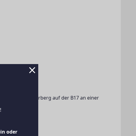
ity 
e mit Essgruppe, 
 Dusche
!
ein oder