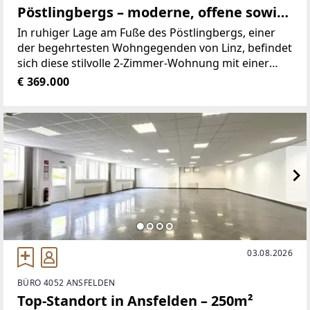
Pöstlingbergs – moderne, offene sowie
geräumige Wohnung mit toller
In ruhiger Lage am Fuße des Pöstlingbergs, einer
Aussichtsterrasse!
der begehrtesten Wohngegenden von Linz, befindet
sich diese stilvolle 2-Zimmer-Wohnung mit einer
Wohnfläche von ca. 63 m² sowie einem großzügigen
€ 369.000
Balkon mit ca. 16 m². Die hervorragende Anbindung
an das
03.08.2026
BÜRO 4052 ANSFELDEN
Top-Standort in Ansfelden – 250m²