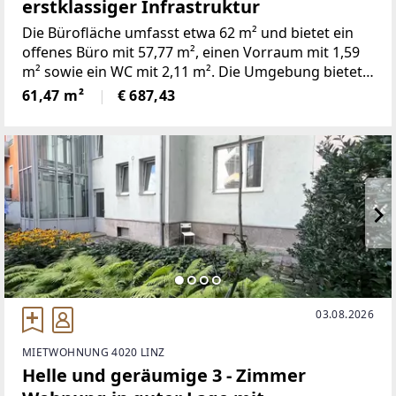
erstklassiger Infrastruktur
Die Bürofläche umfasst etwa 62 m² und bietet ein
offenes Büro mit 57,77 m², einen Vorraum mit 1,59
m² sowie ein WC mit 2,11 m². Die Umgebung bietet
eine hervorragende Infrastruktur. In wenigen
61,47 m²
€ 687,43
Gehminuten erreichen Sie diverse
Einkaufsmöglichkeiten, ein
03.08.2026
MIETWOHNUNG 4020 LINZ
Helle und geräumige 3 - Zimmer