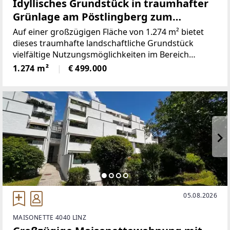
Idyllisches Grundstück in traumhafter
Grünlage am Pöstlingberg zum
Verkauf!
Auf einer großzügigen Fläche von 1.274 m² bietet
dieses traumhafte landschaftliche Grundstück
vielfältige Nutzungsmöglichkeiten im Bereich
Wohnen oder Anlageobjekte.Die Liegenschaft
1.274 m²
€ 499.000
eignet sich ideal für alle, die ihre Freizeit inmitten
der Natur
05.08.2026
MAISONETTE 4040 LINZ