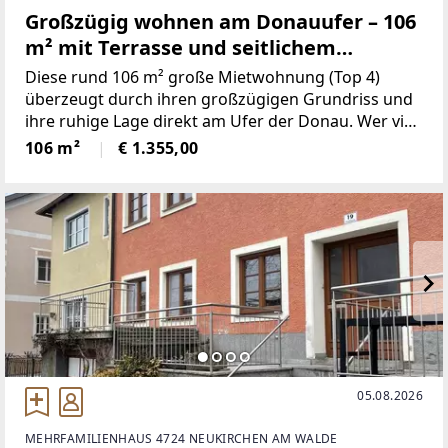
Großzügig wohnen am Donauufer – 106
m² mit Terrasse und seitlichem
Donaublick
Diese rund 106 m² große Mietwohnung (Top 4)
überzeugt durch ihren großzügigen Grundriss und
ihre ruhige Lage direkt am Ufer der Donau. Wer viel
Platz zum Leben sucht und dabei nicht auf
106 m²
€ 1.355,00
Naturnähe verzichten möchte, findet hier ein
Zuhause, das beides
05.08.2026
MEHRFAMILIENHAUS 4724 NEUKIRCHEN AM WALDE