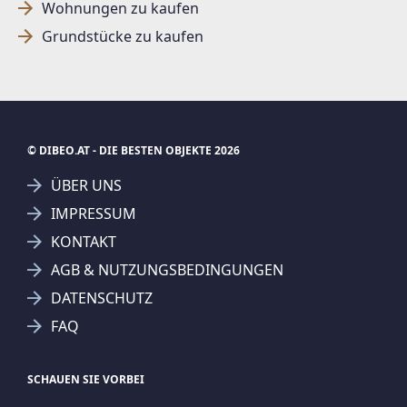
Wohnungen zu kaufen
Grundstücke zu kaufen
© DIBEO.AT - DIE BESTEN OBJEKTE 2026
ÜBER UNS
IMPRESSUM
KONTAKT
SUCHAGENT ANLEGEN FÜR DIE
AGB & NUTZUNGSBEDINGUNGEN
AKTUELLEN SUCHKRITERIEN
DATENSCHUTZ
VKB-Immobilien GmbH
FAQ
Treffer verfeinern
Ich stimme der Verarbeitung meiner Daten, wie
SCHAUEN SIE VORBEI
in den
Datenschutzbestimmungen
beschrieben,