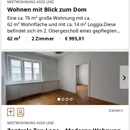
MIETWOHNUNG 4020 LINZ
Wohnen mit Blick zum Dom
Eine ca. 76 m² große Wohnung mit ca.
62 m² Wohnfläche und mit ca. 14 m² Loggia.Diese
befindet sich im 2. Obergeschoß eines gepflegten
Wohnhauses mit Lift (Zwischengeschoß). Im
62 m²
2 Zimmer
€ 995,01
Wohnhaus herrscht eine ruhige Atmosphäre mit
Gestern
MIETWOHNUNG 4020 LINZ