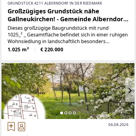
GRUNDSTÜCK 4211 ALBERNDORF IN DER RIEDMARK
Großzügiges Grundstück nähe
Gallneukirchen! - Gemeinde Alberndorf
in der Riedmark (GST 2443/1)
Dieses großzügige Baugrundstück mit rund
1025_² _ Gesamtfläche befindet sich in einer ruhigen
Wohnsiedlung in landschaftlich besonders
attraktiver Umgebung. Die Parzelle bietet eine
1.025 m²
€ 220.000
ideale Form für die Bebauung und überzeugt durch
ihre angenehme
06.08.2026