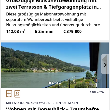
Großzügige Maisonettewohnung mit
zwei Terrassen & Tiefgaragenplatz in
Sackgassenlage
Diese großzügige Maisonettewohnung mit
separatem Wohnbereich bietet vielfältige
Nutzungsmöglichkeiten und überzeugt durch ihre
großzügige Raumaufteilung sowie ihr großes
142,03 m²
6 Zimmer
€ 379.000
Entwicklungspotenzial.Der separate Wohnbereich
verfügt über einen offenen
04.08.2026
MIETWOHNUNG 4085 WALDKIRCHEN AM WESEN
Wohnen mit Donaublick – Traumhafte