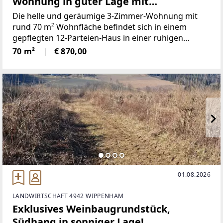
Wohnung in guter Lage mit
großzügiger Dachterrasse und Lift
Die helle und geräumige 3-Zimmer-Wohnung mit
rund 70 m² Wohnfläche befindet sich in einem
gepflegten 12-Parteien-Haus in einer ruhigen
Nebenstraße. Dank der separaten
70 m²
€ 870,00
Zimmeraufteilung eignet sich die Wohnung ideal für
eine WG, da alle drei Zimmer separat
01.08.2026
LANDWIRTSCHAFT 4942 WIPPENHAM
Exklusives Weinbaugrundstück,
Südhang in sonniger Lage!