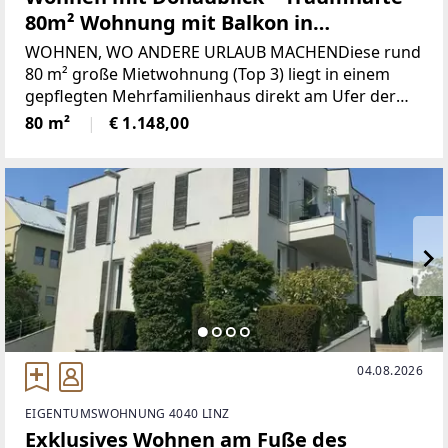
80m² Wohnung mit Balkon in
Niederranna
WOHNEN, WO ANDERE URLAUB MACHENDiese rund
80 m² große Mietwohnung (Top 3) liegt in einem
gepflegten Mehrfamilienhaus direkt am Ufer der
Donau – ein Ort, an dem Ruhe, Natur und Komfort
80 m²
€ 1.148,00
perfekt miteinander verschmelzen. Wer den Blick
auf den Fluss
04.08.2026
EIGENTUMSWOHNUNG 4040 LINZ
Exklusives Wohnen am Fuße des