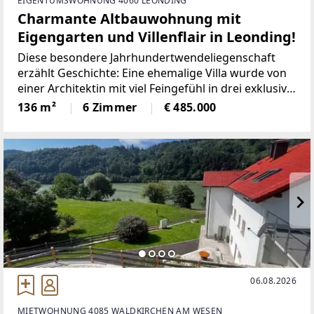
EIGENTUMSWOHNUNG 4060 LEONDING
Charmante Altbauwohnung mit
Eigengarten und Villenflair in Leonding!
Diese besondere Jahrhundertwendeliegenschaft
erzählt Geschichte: Eine ehemalige Villa wurde von
einer Architektin mit viel Feingefühl in drei exklusive
Eigentumswohnungen umgebaut und neu
136 m²
6 Zimmer
€ 485.000
aufgeteilt. Jede Einheit bewahrt den Charakter des
Altbaus und
06.08.2026
MIETWOHNUNG 4085 WALDKIRCHEN AM WESEN