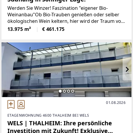
Werden Sie Winzer! Faszination "eigener Bio-
Weinanbau"Ob Bio-Trauben genießen oder selber
ökologischen Wein keltern, hier wird der Traum vom
eigenen Weingarten Wirklichkeit!Verkauft wird ein
13.975 m²
€ 461.175
13975m² großes Grundstück (BIO Boden) mit
landwirtschaftlicher
01.08.2026
ETAGENWOHNUNG 4600 THALHEIM BEI WELS
WELS | THALHEIM: Ihre persönliche
Investition mit Zukunft! Exklusive