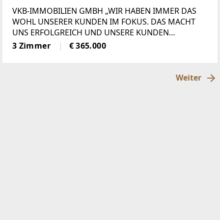
Eigentumswohnung am begehrten
VKB-IMMOBILIEN GMBH „WIR HABEN IMMER DAS
Forstberg in Thalheim bei Wels!
WOHL UNSERER KUNDEN IM FOKUS. DAS MACHT
UNS ERFOLGREICH UND UNSERE KUNDEN
ZUFRIEDEN.“ Die derzeit vermietete
3 Zimmer
€ 365.000
Eigentumswohnung befindet sich in begehrter
Wohnlage am Forstberg in Thalheim bei
Weiter