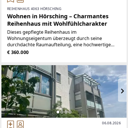
REIHENHAUS 4063 HÖRSCHING
Wohnen in Hörsching – Charmantes
Reihenhaus mit Wohlfühlcharakter
Dieses gepflegte Reihenhaus im
Wohnungseigentum überzeugt durch seine
durchdachte Raumaufteilung, eine hochwertige
Ausstattung und einen außergewöhnlich schön
€ 360.000
gestalteten Außenbereich.Auf mehreren Ebenen
bietet die Immobilie ausreichend Platz
06.08.2026