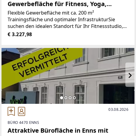
Gewerbefläche für Fitness, Yoga,
Therapie & mehr
Flexible Gewerbefläche mit ca. 200 m²
Trainingsfläche und optimaler InfrastrukturSie
suchen den idealen Standort für Ihr Fitnessstudio,
Yogastudio, Personal Training, Tanzschule oder
€ 3.227,98
Gesundheitszentrum? Diese vielseitig nutzbare
Gewerbefläche
03.08.2026
BÜRO 4470 ENNS
Attraktive Bürofläche in Enns mit