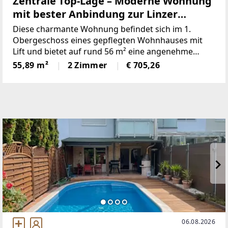
Zentrale Top-Lage – Moderne Wohnung
mit bester Anbindung zur Linzer
Landstraße
Diese charmante Wohnung befindet sich im 1.
Obergeschoss eines gepflegten Wohnhauses mit
Lift und bietet auf rund 56 m² eine angenehme
Raumaufteilung mit viel Potenzial. Beim Betreten
55,89 m²
2 Zimmer
€ 705,26
der Wohnung gelangt man in einen einladenden
Vorraum, von dem aus alle
06.08.2026