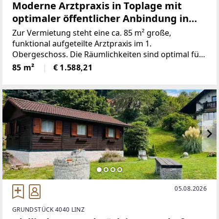
Moderne Arztpraxis in Toplage mit
optimaler öffentlicher Anbindung in
Pasching
Zur Vermietung steht eine ca. 85 m² große,
funktional aufgeteilte Arztpraxis im 1.
Obergeschoss. Die Räumlichkeiten sind optimal für
den medizinischen Betrieb konzipiert und bieten
85 m²
€ 1.588,21
folgende Aufteilung: * Freundlicher Wartebereich
für Patienten
05.08.2026
GRUNDSTÜCK 4040 LINZ