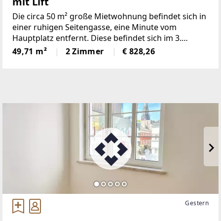
mit Lift
Die circa 50 m² große Mietwohnung befindet sich in
einer ruhigen Seitengasse, eine Minute vom
Hauptplatz entfernt. Diese befindet sich im 3.
Obergeschoß eines gepflegten Wohnhauses mit
49,71 m²
2 Zimmer
€ 828,26
Lift. Im Wohnhaus herrscht eine ruhige Atmosphäre
mit langfristigen
Gestern