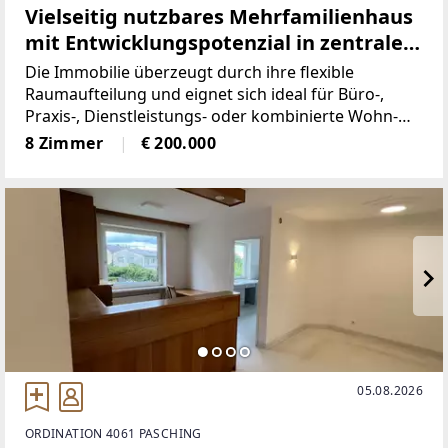
Vielseitig nutzbares Mehrfamilienhaus
mit Entwicklungspotenzial in zentraler
Lage!
Die Immobilie überzeugt durch ihre flexible
Raumaufteilung und eignet sich ideal für Büro-,
Praxis-, Dienstleistungs- oder kombinierte Wohn-
und Arbeitskonzepte. Das Entwicklungspotenzial
8 Zimmer
€ 200.000
macht das Objekt besonders interessant für Käufer
mit Weitblick.
05.08.2026
ORDINATION 4061 PASCHING