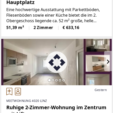
Hauptplatz
Eine hochwertige Ausstattung mit Parkettböden,
Fliesenböden sowie einer Küche bietet die im 2.
Obergeschoss liegende ca. 52 m² große, helle
Wohnung. Das Badezimmer ist sehr geräumig: mit
51,39 m²
2 Zimmer
€ 633,16
Dusche und Waschmaschinenanschluss.Vom Wohn-
und Essbereich
Gestern
MIETWOHNUNG 4020 LINZ
Ruhige 2-Zimmer-Wohnung im Zentrum