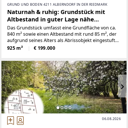
GRUND UND BODEN 4211 ALBERNDORF IN DER RIEDMARK
Naturnah & ruhig: Grundstück mit
Altbestand in guter Lage nähe
Gallneukirchen! - Gemeinde Alberndorf
Das Grundstück umfasst eine Grundfläche von ca.
in der Riedmark (GST 2438/1)
840 m² sowie einen Altbestand mit rund 85 m², der
aufgrund seines Alters als Abrissobjekt eingestuft
wird – ideal für Bauherren, die ihr Projekt von Grund
925 m²
€ 199.000
auf neu gestalten möchten. (Alle Grundstücke
werden
06.08.2026