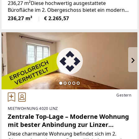
236,27 m²Diese hochwertig ausgestattete
Bürofläche im 2. Obergeschoss bietet ein modernes,
professionelles Arbeitsumfeld mit flexibler
236,27 m²
€ 2.265,57
Raumgestaltung, zeitgemäßer technischer
Infrastruktur und attraktiven
Gestern
MIETWOHNUNG 4020 LINZ
Zentrale Top-Lage – Moderne Wohnung
mit bester Anbindung zur Linzer
Landstraße
Diese charmante Wohnung befindet sich im 2.