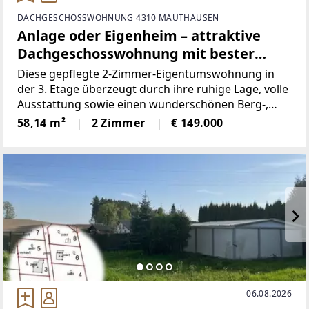
DACHGESCHOSSWOHNUNG 4310 MAUTHAUSEN
Anlage oder Eigenheim – attraktive
Dachgeschosswohnung mit bester
Wohnqualität in Mauthausen!
Diese gepflegte 2-Zimmer-Eigentumswohnung in
der 3. Etage überzeugt durch ihre ruhige Lage, volle
Ausstattung sowie einen wunderschönen Berg-,
Fern- und Grünblick. Mit einer Wohnfläche von ca.
58,14 m²
2 Zimmer
€ 149.000
58,14 m² und einem sonnigen Südwestbalkon bietet
diese Immobilie
06.08.2026