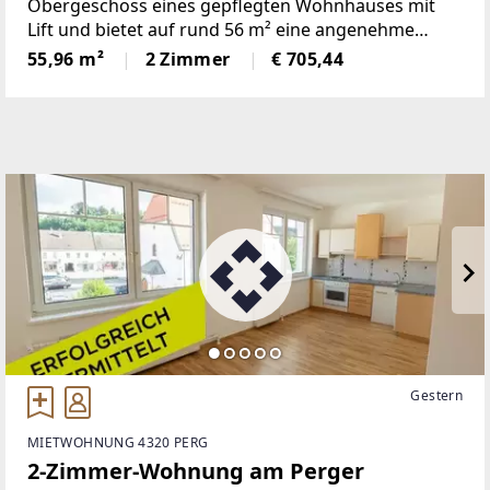
Obergeschoss eines gepflegten Wohnhauses mit
Lift und bietet auf rund 56 m² eine angenehme
Raumaufteilung mit viel Potenzial. Beim Betreten
55,96 m²
2 Zimmer
€ 705,44
der Wohnung gelangt man in einen einladenden
Vorraum, von dem aus alle
Gestern
MIETWOHNUNG 4320 PERG
2-Zimmer-Wohnung am Perger