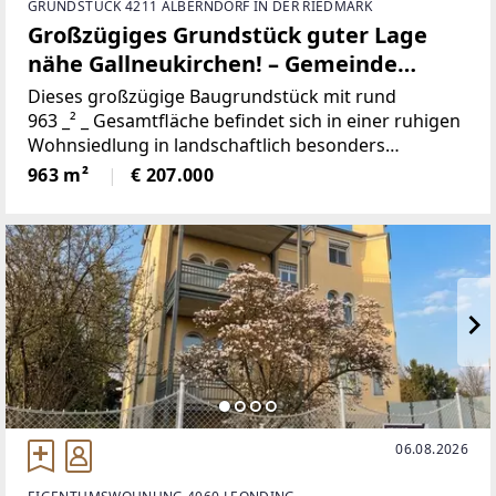
GRUNDSTÜCK 4211 ALBERNDORF IN DER RIEDMARK
Großzügiges Grundstück guter Lage
nähe Gallneukirchen! – Gemeinde
Alberndorf in der Riedmark (GST 2438/3)
Dieses großzügige Baugrundstück mit rund
963 _² _ Gesamtfläche befindet sich in einer ruhigen
Wohnsiedlung in landschaftlich besonders
attraktiver Umgebung. Die Parzelle bietet eine
963 m²
€ 207.000
ideale Form für die Bebauung und überzeugt durch
ihre
06.08.2026