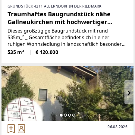
GRUNDSTÜCK 4211 ALBERNDORF IN DER RIEDMARK
Traumhaftes Baugrundstück nähe
Gallneukirchen mit hochwertiger
Garage – Alberndorf in der Riedmark (
Dieses großzügige Baugrundstück mit rund
GST 2438/5 )
535m_² _ Gesamtfläche befindet sich in einer
ruhigen Wohnsiedlung in landschaftlich besonders
attraktiver Umgebung. Die Parzelle bietet eine
535 m²
€ 120.000
ideale Form für die Bebauung und überzeugt durch
ihre angenehme
06.08.2026