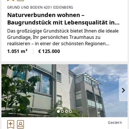
GRUND UND BODEN 4201 EIDENBERG
Naturverbunden wohnen –
Baugrundstück mit Lebensqualität in
Eidenberg
Das großzügige Grundstück bietet Ihnen die ideale
Grundlage, Ihr persönliches Traumhaus zu
realisieren – in einer der schönsten Regionen
Österreichs.Die ruhige, familienfreundliche
1.051 m²
€ 125.000
Umgebung macht diesen Standort besonders
attraktiv. In unmittelbarer
Gestern