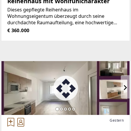
Reihenhaus mit Wohlfühlcharakter
Dieses gepflegte Reihenhaus im
Wohnungseigentum überzeugt durch seine
durchdachte Raumaufteilung, eine hochwertige
Ausstattung und einen außergewöhnlich schön
€ 360.000
gestalteten Außenbereich.Auf mehreren Ebenen
bietet die Immobilie ausreichend Platz
Gestern