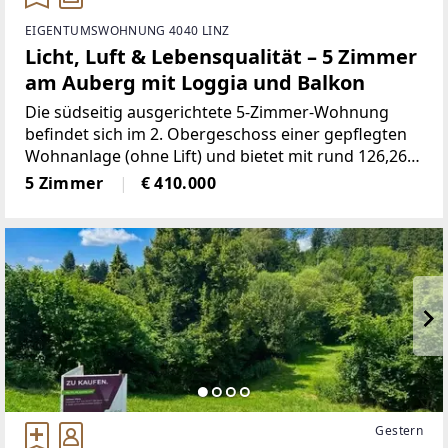
EIGENTUMSWOHNUNG 4040 LINZ
Licht, Luft & Lebensqualität – 5 Zimmer
am Auberg mit Loggia und Balkon
Die südseitig ausgerichtete 5-Zimmer-Wohnung
befindet sich im 2. Obergeschoss einer gepflegten
Wohnanlage (ohne Lift) und bietet mit rund 126,26
m² Wohnfläche großzügigen Raum für Familien
5 Zimmer
€ 410.000
oder Paare mit höherem Platzbedarf. Der
durchdachte Grundriss
Gestern