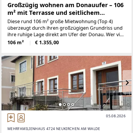
Großzügig wohnen am Donauufer – 106
m² mit Terrasse und seitlichem
Donaublick
Diese rund 106 m² große Mietwohnung (Top 4)
überzeugt durch ihren großzügigen Grundriss und
ihre ruhige Lage direkt am Ufer der Donau. Wer viel
Platz zum Leben sucht und dabei nicht auf
106 m²
€ 1.355,00
Naturnähe verzichten möchte, findet hier ein
Zuhause, das beides
05.08.2026
MEHRFAMILIENHAUS 4724 NEUKIRCHEN AM WALDE