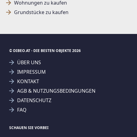
Wohnungen zu kaufen
Grundstücke zu kaufen
© DIBEO.AT - DIE BESTEN OBJEKTE 2026
ÜBER UNS
IMPRESSUM
KONTAKT
SUCHAGENT ANLEGEN FÜR DIE
AGB & NUTZUNGSBEDINGUNGEN
AKTUELLEN SUCHKRITERIEN
DATENSCHUTZ
VKB-Immobilien GmbH
FAQ
Treffer verfeinern
Ich stimme der Verarbeitung meiner Daten, wie
SCHAUEN SIE VORBEI
in den
Datenschutzbestimmungen
beschrieben,