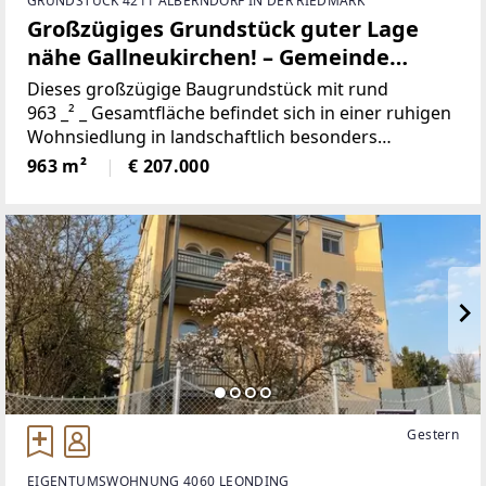
GRUNDSTÜCK 4211 ALBERNDORF IN DER RIEDMARK
Großzügiges Grundstück guter Lage
nähe Gallneukirchen! – Gemeinde
Alberndorf in der Riedmark (GST 2438/3)
Dieses großzügige Baugrundstück mit rund
963 _² _ Gesamtfläche befindet sich in einer ruhigen
Wohnsiedlung in landschaftlich besonders
attraktiver Umgebung. Die Parzelle bietet eine
963 m²
€ 207.000
ideale Form für die Bebauung und überzeugt durch
ihre
Gestern
EIGENTUMSWOHNUNG 4060 LEONDING