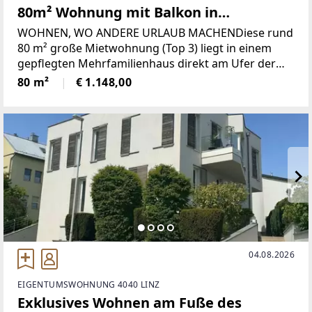
80m² Wohnung mit Balkon in
Niederranna
WOHNEN, WO ANDERE URLAUB MACHENDiese rund
80 m² große Mietwohnung (Top 3) liegt in einem
gepflegten Mehrfamilienhaus direkt am Ufer der
Donau – ein Ort, an dem Ruhe, Natur und Komfort
80 m²
€ 1.148,00
perfekt miteinander verschmelzen. Wer den Blick
auf den Fluss
04.08.2026
EIGENTUMSWOHNUNG 4040 LINZ
Exklusives Wohnen am Fuße des