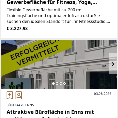
Gewerbefläche für Fitness, Yoga,
Therapie & mehr
Flexible Gewerbefläche mit ca. 200 m²
Trainingsfläche und optimaler InfrastrukturSie
suchen den idealen Standort für Ihr Fitnessstudio,
Yogastudio, Personal Training, Tanzschule oder
€ 3.227,98
Gesundheitszentrum? Diese vielseitig nutzbare
Gewerbefläche
03.08.2026
BÜRO 4470 ENNS
Attraktive Bürofläche in Enns mit