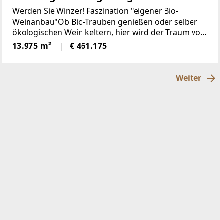
Werden Sie Winzer! Faszination "eigener Bio-
Weinanbau"Ob Bio-Trauben genießen oder selber
ökologischen Wein keltern, hier wird der Traum vom
eigenen Weingarten Wirklichkeit!Verkauft wird ein
13.975 m²
€ 461.175
13975m² großes Grundstück (BIO Boden) mit
landwirtschaftlicher
Weiter