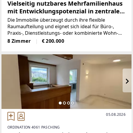
Vielseitig nutzbares Mehrfamilienhaus
mit Entwicklungspotenzial in zentraler
Lage!
Die Immobilie überzeugt durch ihre flexible
Raumaufteilung und eignet sich ideal für Büro-,
Praxis-, Dienstleistungs- oder kombinierte Wohn-
und Arbeitskonzepte. Das Entwicklungspotenzial
8 Zimmer
€ 200.000
macht das Objekt besonders interessant für Käufer
mit Weitblick.
05.08.2026
ORDINATION 4061 PASCHING