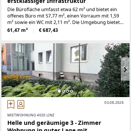
erstklassiger Infrastruktur
Die Bürofläche umfasst etwa 62 m² und bietet ein
offenes Büro mit 57,77 m², einen Vorraum mit 1,59
m² sowie ein WC mit 2,11 m². Die Umgebung bietet
eine hervorragende Infrastruktur. In wenigen
61,47 m²
€ 687,43
Gehminuten erreichen Sie diverse
Einkaufsmöglichkeiten, ein
03.08.2026
MIETWOHNUNG 4020 LINZ
Helle und geräumige 3 - Zimmer
Wohnung in guter Lage mit