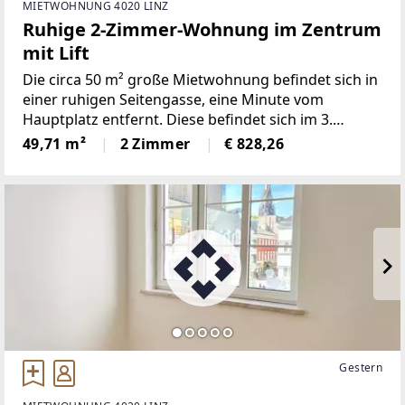
MIETWOHNUNG 4020 LINZ
Ruhige 2-Zimmer-Wohnung im Zentrum
mit Lift
Die circa 50 m² große Mietwohnung befindet sich in
einer ruhigen Seitengasse, eine Minute vom
Hauptplatz entfernt. Diese befindet sich im 3.
Obergeschoß eines gepflegten Wohnhauses mit
49,71 m²
2 Zimmer
€ 828,26
Lift. Im Wohnhaus herrscht eine ruhige Atmosphäre
mit langfristigen
Gestern