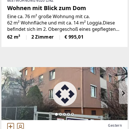
MIETWOHNUNG 4020 LINZ
Wohnen mit Blick zum Dom
Eine ca. 76 m² große Wohnung mit ca.
62 m² Wohnfläche und mit ca. 14 m² Loggia.Diese
befindet sich im 2. Obergeschoß eines gepflegten
Wohnhauses mit Lift (Zwischengeschoß). Im
62 m²
2 Zimmer
€ 995,01
Wohnhaus herrscht eine ruhige Atmosphäre mit
Gestern