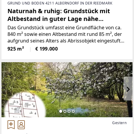
GRUND UND BODEN 4211 ALBERNDORF IN DER RIEDMARK
Naturnah & ruhig: Grundstück mit
Altbestand in guter Lage nähe
Gallneukirchen! - Gemeinde Alberndorf
Das Grundstück umfasst eine Grundfläche von ca.
in der Riedmark (GST 2438/1)
840 m² sowie einen Altbestand mit rund 85 m², der
aufgrund seines Alters als Abrissobjekt eingestuft
wird – ideal für Bauherren, die ihr Projekt von Grund
925 m²
€ 199.000
auf neu gestalten möchten. (Alle Grundstücke
werden
Gestern