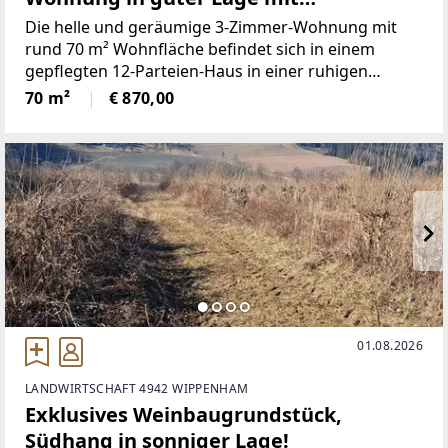
großzügiger Dachterrasse und Lift
Die helle und geräumige 3-Zimmer-Wohnung mit
rund 70 m² Wohnfläche befindet sich in einem
gepflegten 12-Parteien-Haus in einer ruhigen
Nebenstraße. Dank der separaten
70 m²
€ 870,00
Zimmeraufteilung eignet sich die Wohnung ideal für
eine WG, da alle drei Zimmer separat
01.08.2026
LANDWIRTSCHAFT 4942 WIPPENHAM
Exklusives Weinbaugrundstück,
Südhang in sonniger Lage!