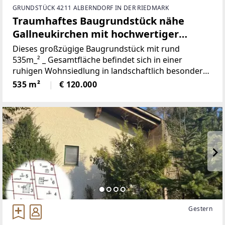
GRUNDSTÜCK 4211 ALBERNDORF IN DER RIEDMARK
Traumhaftes Baugrundstück nähe
Gallneukirchen mit hochwertiger
Garage – Alberndorf in der Riedmark (
Dieses großzügige Baugrundstück mit rund
GST 2438/5 )
535m_² _ Gesamtfläche befindet sich in einer
ruhigen Wohnsiedlung in landschaftlich besonders
attraktiver Umgebung. Die Parzelle bietet eine
535 m²
€ 120.000
ideale Form für die Bebauung und überzeugt durch
ihre angenehme
Gestern