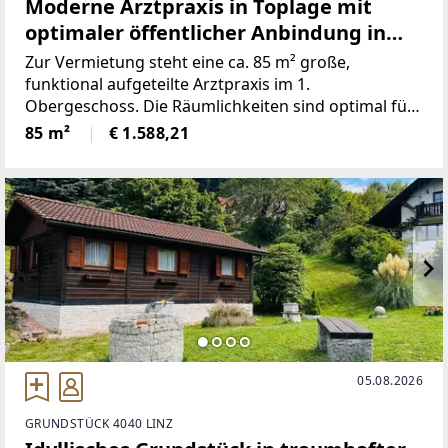
Moderne Arztpraxis in Toplage mit
optimaler öffentlicher Anbindung in
Pasching
Zur Vermietung steht eine ca. 85 m² große,
funktional aufgeteilte Arztpraxis im 1.
Obergeschoss. Die Räumlichkeiten sind optimal für
den medizinischen Betrieb konzipiert und bieten
85 m²
€ 1.588,21
folgende Aufteilung: * Freundlicher Wartebereich
für Patienten
05.08.2026
GRUNDSTÜCK 4040 LINZ