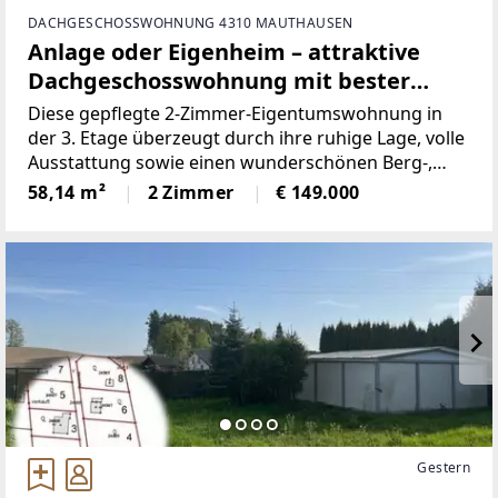
DACHGESCHOSSWOHNUNG 4310 MAUTHAUSEN
Anlage oder Eigenheim – attraktive
Dachgeschosswohnung mit bester
Wohnqualität in Mauthausen!
Diese gepflegte 2-Zimmer-Eigentumswohnung in
der 3. Etage überzeugt durch ihre ruhige Lage, volle
Ausstattung sowie einen wunderschönen Berg-,
Fern- und Grünblick. Mit einer Wohnfläche von ca.
58,14 m²
2 Zimmer
€ 149.000
58,14 m² und einem sonnigen Südwestbalkon bietet
diese Immobilie
Gestern