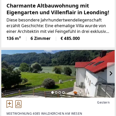
Charmante Altbauwohnung mit
Eigengarten und Villenflair in Leonding!
Diese besondere Jahrhundertwendeliegenschaft
erzählt Geschichte: Eine ehemalige Villa wurde von
einer Architektin mit viel Feingefühl in drei exklusive
Eigentumswohnungen umgebaut und neu
136 m²
6 Zimmer
€ 485.000
aufgeteilt. Jede Einheit bewahrt den Charakter des
Altbaus und
Gestern
MIETWOHNUNG 4085 WALDKIRCHEN AM WESEN