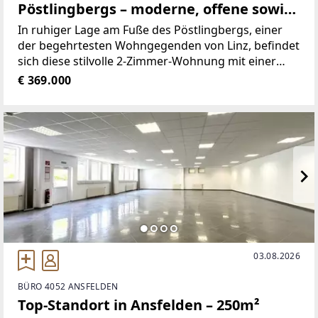
Pöstlingbergs – moderne, offene sowie
geräumige Wohnung mit toller
In ruhiger Lage am Fuße des Pöstlingbergs, einer
Aussichtsterrasse!
der begehrtesten Wohngegenden von Linz, befindet
sich diese stilvolle 2-Zimmer-Wohnung mit einer
Wohnfläche von ca. 63 m² sowie einem großzügigen
€ 369.000
Balkon mit ca. 16 m². Die hervorragende Anbindung
an das
03.08.2026
BÜRO 4052 ANSFELDEN
Top-Standort in Ansfelden – 250m²