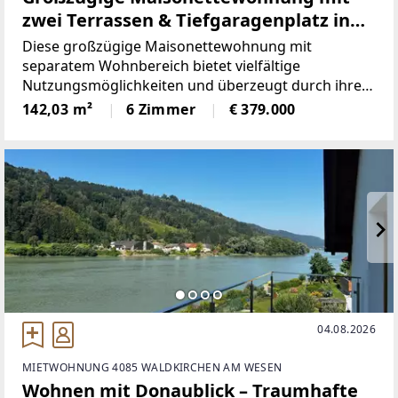
zwei Terrassen & Tiefgaragenplatz in
Sackgassenlage
Diese großzügige Maisonettewohnung mit
separatem Wohnbereich bietet vielfältige
Nutzungsmöglichkeiten und überzeugt durch ihre
großzügige Raumaufteilung sowie ihr großes
142,03 m²
6 Zimmer
€ 379.000
Entwicklungspotenzial.Der separate Wohnbereich
verfügt über einen offenen
04.08.2026
MIETWOHNUNG 4085 WALDKIRCHEN AM WESEN
Wohnen mit Donaublick – Traumhafte