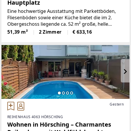
Hauptplatz
Eine hochwertige Ausstattung mit Parkettböden,
Fliesenböden sowie einer Küche bietet die im 2.
Obergeschoss liegende ca. 52 m² große, helle
Wohnung. Das Badezimmer ist sehr geräumig: mit
51,39 m²
2 Zimmer
€ 633,16
Dusche und Waschmaschinenanschluss.Vom Wohn-
und Essbereich
Gestern
REIHENHAUS 4063 HÖRSCHING
Wohnen in Hörsching – Charmantes