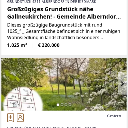
GRUNDSTÜCK 4211 ALBERNDORF IN DER RIEDMARK
Großzügiges Grundstück nähe
Gallneukirchen! - Gemeinde Alberndorf
in der Riedmark (GST 2443/1)
Dieses großzügige Baugrundstück mit rund
1025_² _ Gesamtfläche befindet sich in einer ruhigen
Wohnsiedlung in landschaftlich besonders
attraktiver Umgebung. Die Parzelle bietet eine
1.025 m²
€ 220.000
ideale Form für die Bebauung und überzeugt durch
ihre angenehme
Gestern