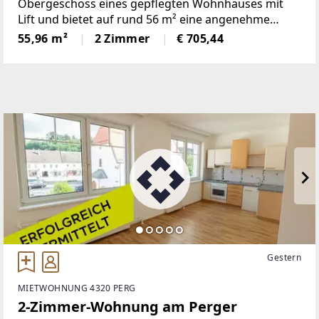
Obergeschoss eines gepflegten Wohnhauses mit
Lift und bietet auf rund 56 m² eine angenehme
Raumaufteilung mit viel Potenzial. Beim Betreten
55,96 m²
2 Zimmer
€ 705,44
der Wohnung gelangt man in einen einladenden
Vorraum, von dem aus alle
Gestern
MIETWOHNUNG 4320 PERG
2-Zimmer-Wohnung am Perger