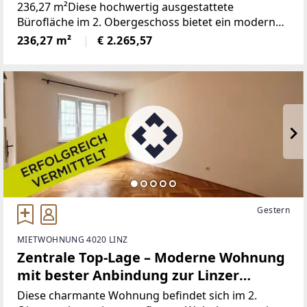
236,27 m²Diese hochwertig ausgestattete
Bürofläche im 2. Obergeschoss bietet ein modernes,
professionelles Arbeitsumfeld mit flexibler
236,27 m²
€ 2.265,57
Raumgestaltung, zeitgemäßer technischer
Infrastruktur und attraktiven
Gestern
MIETWOHNUNG 4020 LINZ
Zentrale Top-Lage – Moderne Wohnung
mit bester Anbindung zur Linzer
Landstraße
Diese charmante Wohnung befindet sich im 2.