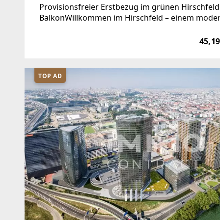
Provisionsfreier Erstbezug im grünen Hirschf
BalkonWillkommen im Hirschfeld – einem moder
Gemeindebezirk, das naturnahes Wohnen mit gu
45,19
TOP AD