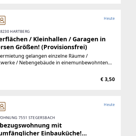
Heute
 8230 HARTBERG
rflächen / Kleinhallen / Garagen in
rsen Größen! (Provisionsfrei)
Vermietung gelangen einzelne Räume /
kwerke / Nebengebäude in einemunbewohnten
ude.Durch die hervorragende Trennbarkeit der
ichkeiten, stehen Ihnen Größen vonca. 10 m² bis
€ 3,50
00 m² zur Verfügung.Aufgrund der
Heute
OHNUNG 7551 STEGERSBACH
tbezugswohnung mit
lumfänglicher Einbauküche!