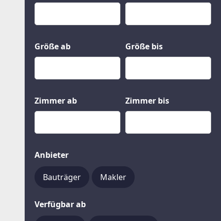
Kauf
Gewerbeobjekte
Miete
Grund und Boden
Mietkauf
Kleinobjekte
Größe ab
Größe bis
Zimmer ab
Zimmer bis
Anbieter
Bauträger
Makler
Verfügbar ab