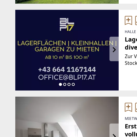
HALLE
Lage
dive
Zur 
Stoc
Gebä
Räuml
ca. 1
MIETW
Ers
vol