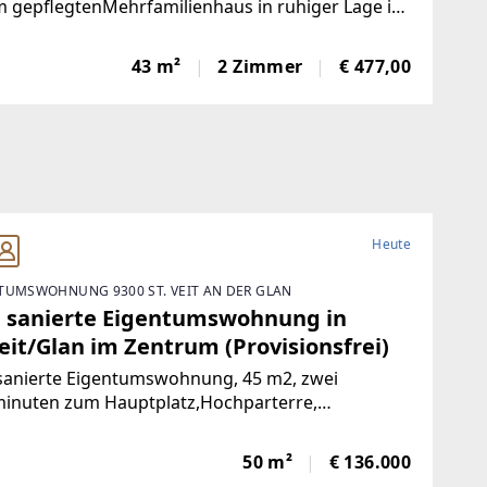
 gepflegtenMehrfamilienhaus in ruhiger Lage in
lach.Wohnung 1 – Sofort bezugsfertig | ca. 480 €
toFrisch und wie neu: Diese 43 m² große Wohnung
43 m²
2 Zimmer
€ 477,00
e komplett saniert. NeueKüche,
Heute
TUMSWOHNUNG 9300 ST. VEIT AN DER GLAN
 sanierte Eigentumswohnung in
eit/Glan im Zentrum (Provisionsfrei)
sanierte Eigentumswohnung, 45 m2, zwei
inuten zum Hauptplatz,Hochparterre,
nlage, nach Süden ausgerichtet mit Blick ins
e, mangelangt über nur 4 Stufen in die Wohnung,
50 m²
€ 136.000
rgarten, Volksschule,Mittelschule, Gymnasium,