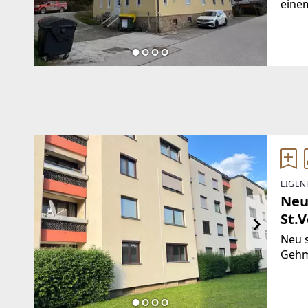
einem
Krieg
Brut
wurd
EIGEN
Neu
St.V
Neu 
Gehm
Sonne
Grün
Kinde