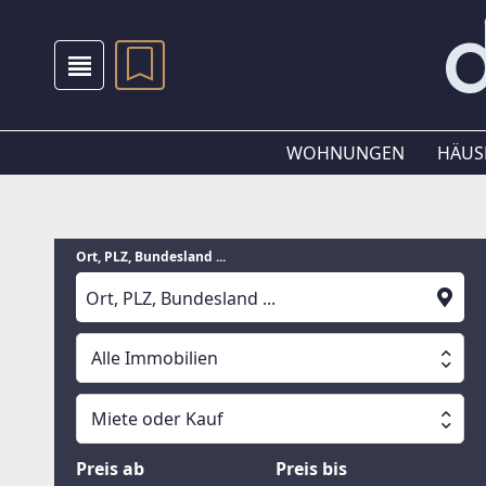
WOHNUNGEN
HÄUS
Ort, PLZ, Bundesland ...
Alle Immobilien
Alle Immobilien
Miete oder Kauf
Suche läuft
Wohnungen
Miete oder Kauf
Preis ab
Preis bis
Häuser