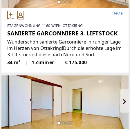
Heute
ETAGENWOHNUNG 1160 WIEN, OTTAKRING
SANIERTE GARCONNIERE 3. LIFTSTOCK
Wunderschön sanierte Garconniere in ruhiger Lage
im Herzen von Ottakring!Durch die erhöhte Lage im
3. Liftstock ist diese nach Nord und Süd
ausgerichtete Wohnung sehr hell und bietet eine
34 m²
1 Zimmer
€ 175.000
angenehme Wohnatmosphäre. Sie verfügt über
eine moderne Einbauküche,