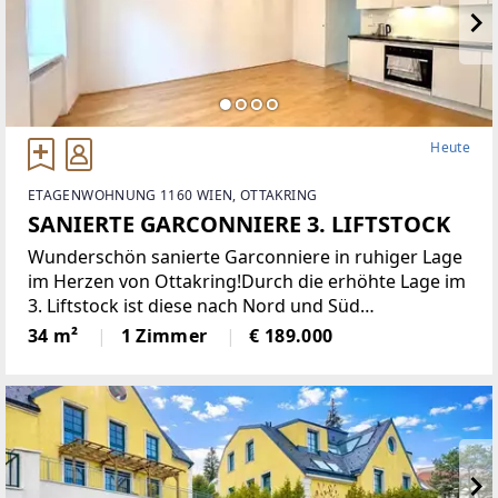
Heute
ETAGENWOHNUNG 1160 WIEN, OTTAKRING
SANIERTE GARCONNIERE 3. LIFTSTOCK
Wunderschön sanierte Garconniere in ruhiger Lage
im Herzen von Ottakring!Durch die erhöhte Lage im
3. Liftstock ist diese nach Nord und Süd
ausgerichtete Wohnung sehr hell und bietet eine
34 m²
1 Zimmer
€ 189.000
angenehme Wohnatmosphäre. Sie verfügt über
eine moderne Einbauküche,