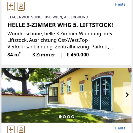
Heute
ETAGENWOHNUNG 1090 WIEN, ALSERGRUND
HELLE 3-ZIMMER WHG 5. LIFTSTOCK!
Wunderschöne, helle 3-Zimmer Wohnung im 5.
Liftstock. Ausrichtung Ost-West.Top
Verkehrsanbindung. Zentralheizung. Parkett,
Jalousien, Abstellraum. Kellerabteil.Diese
84 m²
3 Zimmer
€ 450.000
lichtdurchflutete Etagenwohnung bietet reichlich
Platz auf einer Wohnfläche von
Heute