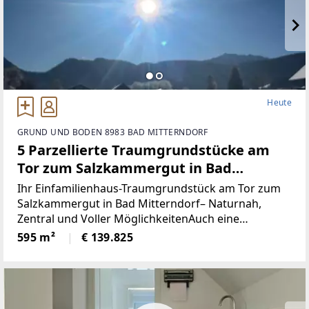
Heute
GRUND UND BODEN 8983 BAD MITTERNDORF
5 Parzellierte Traumgrundstücke am
Tor zum Salzkammergut in Bad
Mitterndorf - naturnah, zentral und
Ihr Einfamilienhaus-Traumgrundstück am Tor zum
voller Möglichkeiten (Provisionsfrei)
Salzkammergut in Bad Mitterndorf– Naturnah,
Zentral und Voller MöglichkeitenAuch eine
touristische Vermietung ist nach Absprache mit der
595 m²
€ 139.825
Gemeinde möglich.Die Loipe und Therme