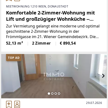
MIETWOHNUNG 1210 WIEN, DONAUSTADT
Komfortable 2-Zimmer-Wohnung mit
Lift und großzügiger Wohnküche --
Frömmlgasse
Zur Vermietung gelangt eine moderne und optimal
geschnittene 2-Zimmer-Wohnung in der
Frömmlgasse im 21. Wiener Gemeindebezirk. Die
Wohnung befindet sich im 3. Liftstock eines
52,13 m²
2 Zimmer
€ 890,54
gepflegten Wohnhauses und ist barrierefrei
erreichbar.Mit einer Wohnfläche
TOP AD
29.07.2026