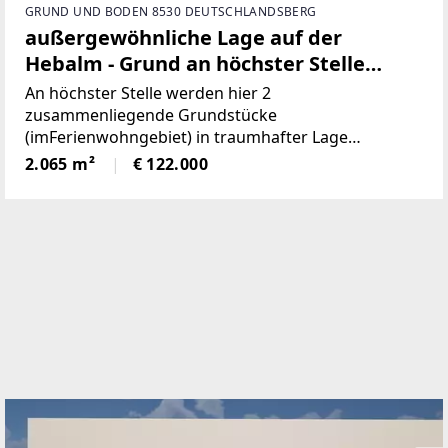
GRUND UND BODEN 8530 DEUTSCHLANDSBERG
außergewöhnliche Lage auf der
Hebalm - Grund an höchster Stelle
(Provisionsfrei)
An höchster Stelle werden hier 2
zusammenliegende Grundstücke
(imFerienwohngebiet) in traumhafter Lage
angeboten! Die beiden Grundstücke haben
2.065 m²
€ 122.000
inSumme 2.065m² (€59/ m²), sind süd-westlich
ausgerichtet und bieten perfekteAussicht auf etwa
1100