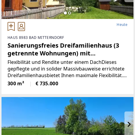
Heute
HAUS 8983 BAD MITTERNDORF
Sanierungsfreies Dreifamilienhaus (3
getrennte Wohnungen) mit
Grimmingblick in Bad Mitterndorf
Flexibilität und Rendite unter einem DachDieses
(Provisionsfrei)
gepflegte und in solider Massivbauweise errichtete
Dreifamilienhausbietet Ihnen maximale Flexibilität.
Da das Gebäude in den letzten Jahren
300 m²
€ 735.000
bereitsumfangreich saniert wurde, befindet