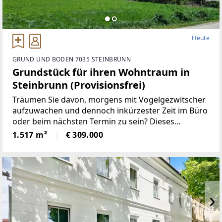
Heute
GRUND UND BODEN 7035 STEINBRUNN
Grundstück für ihren Wohntraum in
Steinbrunn (Provisionsfrei)
Träumen Sie davon, morgens mit Vogelgezwitscher
aufzuwachen und dennoch inkürzester Zeit im Büro
oder beim nächsten Termin zu sein? Dieses
großzügigeGrundstück in 7035 Steinbrunn bietet
1.517 m²
€ 309.000
Ihnen genau diese seltene Kombination ausRuhe,
Natur