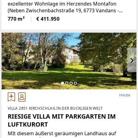
exzellenter Wohnlage im Herzendes Montafon
(Neben Zwischenbachstraße 19, 6773 Vandans -
Grundstücksnummer129/2)Das Grundstück liegt in
770 m²
€ 411.950
Zone 5 - Wohngebiet und bietet
attraktiveBebauungsmöglichkeiten.
Heute
VILLA 2851 KIRCHSCHLAG IN DER BUCKLIGEN WELT
RIESIGE VILLA MIT PARKGARTEN IM
LUFTKURORT
MIt diesem äußerst geräumigen Landhaus auf