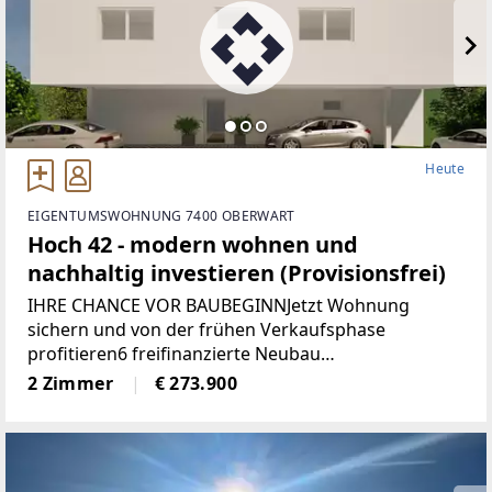
Heute
EIGENTUMSWOHNUNG 7400 OBERWART
Hoch 42 - modern wohnen und
nachhaltig investieren (Provisionsfrei)
IHRE CHANCE VOR BAUBEGINNJetzt Wohnung
sichern und von der frühen Verkaufsphase
profitieren6 freifinanzierte Neubau
EigentumswohnungenWohnungsgrößen von ca. 50
2 Zimmer
€ 273.900
m² bis 68 m²Alle Wohnungen sind entweder mit
Eigengarten, Terrasse