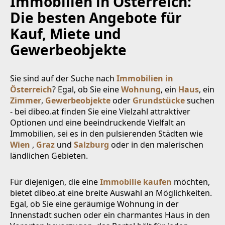
Immobilien in Österreich:
den sich 4 Stellplätze sowie ein kleines Nebengebäu
Die besten Angebote für
de mit einer Singlewohnung.EckdatenNutzfläche: rd
. 373 m2Wohnungen: 12Mietverträge: 12 Befristet
Kauf, Miete und
Gewerbeobjekte
Sie sind auf der Suche nach
Immobilien in
Österreich
? Egal, ob Sie eine
Wohnung
, ein
Haus
, ein
Zimmer
,
Gewerbeobjekte
oder
Grundstücke
suchen
- bei dibeo.at finden Sie eine Vielzahl attraktiver
Optionen und eine beeindruckende Vielfalt an
Immobilien, sei es in den pulsierenden Städten wie
Wien
,
Graz
und
Salzburg
oder in den malerischen
ländlichen Gebieten.
Für diejenigen, die eine
Immobilie kaufen
möchten,
bietet dibeo.at eine breite Auswahl an Möglichkeiten.
Egal, ob Sie eine geräumige Wohnung in der
Innenstadt suchen oder ein charmantes Haus in den