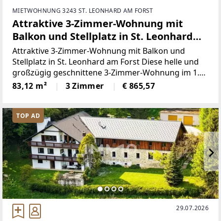
MIETWOHNUNG 3243 ST. LEONHARD AM FORST
Attraktive 3-Zimmer-Wohnung mit
Balkon und Stellplatz in St. Leonhard
am Forst - förderbar
Attraktive 3-Zimmer-Wohnung mit Balkon und
Stellplatz in St. Leonhard am Forst Diese helle und
großzügig geschnittene 3-Zimmer-Wohnung im 1.
Obergeschoss bietet rund 83 m² Wohnfläche und
83,12 m²
3 Zimmer
€ 865,57
überzeugt durch eine angenehme Raumaufteilung
TOP AD
29.07.2026