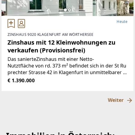
Heute
ZINSHAUS 9020 KLAGENFURT AM WÖRTHERSEE
Zinshaus mit 12 Kleinwohnungen zu
verkaufen (Provisionsfrei)
Das sanierteZinshaus mit einer Netto-
Nutztfläche von rd. 373 m² befindet sich in der St Ru
prechter Strasse 42 in Klagenfurt in unmittelbarer N
ähe zum Hauptbahnhof. Das Zinshaus ist voll unterk
€ 1.390.000
ellert und besteht aus insgesamt 12vermietetenWoh
nungen und einem Innenhof. Die genaue Aufteilung
der Wohnungen kann aus den beiliegenden Flächen
Weiter
plänen entnommen werden.4 Wohnungen verfügen
über einen Balkon. In den Wohnungen sind Einbauk
üchen verbaut. Die Raumhöhe liegt bei 3 m. Die Bäd
er sind verfliest. Die Heizung erfolgt per Fernwärme.
Das Dachgeschoß ist ausgebaut. Im Innenhof befin