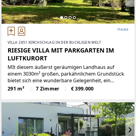
Heute
VILLA 2851 KIRCHSCHLAG IN DER BUCKLIGEN WELT
RIESIGE VILLA MIT PARKGARTEN IM
LUFTKURORT
MIt diesem äußerst geräumigen Landhaus auf
einem 3030m² großen, parkähnlichem Grundstück
bietet sich eine wunderbare Gelegenheit, ein
einmaliges Domizil in der beliebten Gemeinde
291 m²
7 Zimmer
€ 399.000
Krumbach zu schaffen!Das 1972 in Ziegelbauweise
errichtete Haus