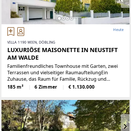
Heute
VILLA 1190 WIEN, DÖBLING
LUXURIÖSE MAISONETTE IN NEUSTIFT
AM WALDE
Familienfreundliches Townhouse mit Garten, zwei
Terrassen und vielseitiger RaumaufteilungEin
Zuhause, das Raum für Familie, Rückzug und
gemeinsames Leben schafft: Dieses grosszügige
185 m²
6 Zimmer
€ 1.130.000
Townhouse mit rund 185 m² Wohnfläche überzeugt
durch eine klare