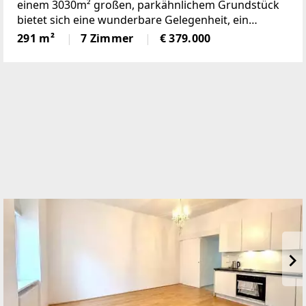
einem 3030m² großen, parkähnlichem Grundstück
bietet sich eine wunderbare Gelegenheit, ein
einmaliges Domizil in der beliebten Gemeinde
291 m²
7 Zimmer
€ 379.000
Krumbach zu schaffen!Das 1972 in Ziegelbauweise
errichtete Haus