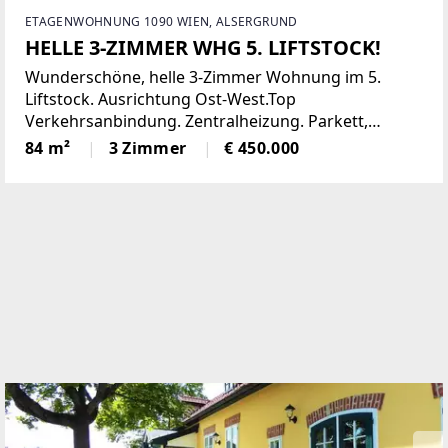
ETAGENWOHNUNG 1090 WIEN, ALSERGRUND
HELLE 3-ZIMMER WHG 5. LIFTSTOCK!
Wunderschöne, helle 3-Zimmer Wohnung im 5.
Liftstock. Ausrichtung Ost-West.Top
Verkehrsanbindung. Zentralheizung. Parkett,
Jalousien, Abstellraum. Kellerabteil.Diese
84 m²
3 Zimmer
€ 450.000
lichtdurchflutete Etagenwohnung bietet reichlich
Platz auf einer Wohnfläche von