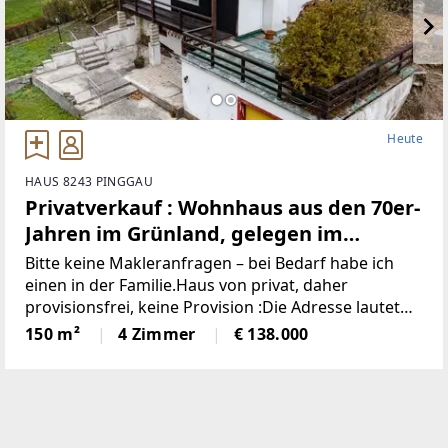
Heute
HAUS 8243 PINGGAU
Privatverkauf : Wohnhaus aus den 70er-
Jahren im Grünland, gelegen im
idyllischen Wechselgebiet
Bitte keine Makleranfragen – bei Bedarf habe ich
(Provisionsfrei)
einen in der Familie.Haus von privat, daher
provisionsfrei, keine Provision :Die Adresse lautet
“8243 Pinggau, Wiesenhöf 43“. Achtung : in
150 m²
4 Zimmer
€ 138.000
manchen Navis(auch