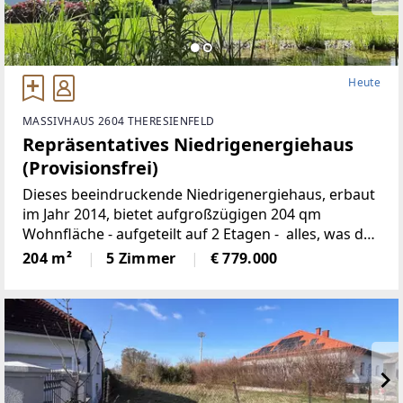
Heute
MASSIVHAUS 2604 THERESIENFELD
Repräsentatives Niedrigenergiehaus
(Provisionsfrei)
Dieses beeindruckende Niedrigenergiehaus, erbaut
im Jahr 2014, bietet aufgroßzügigen 204 qm
Wohnfläche - aufgeteilt auf 2 Etagen - alles, was das
Herzbegehrt. Die gut durchdachte Raumaufteilung,
204 m²
5 Zimmer
€ 779.000
die hochwertige Ausstattung und dervon