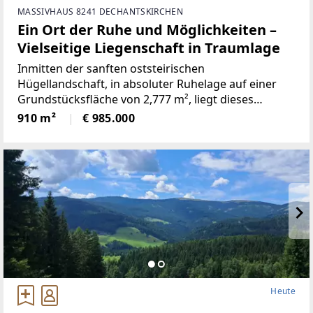
MASSIVHAUS 8241 DECHANTSKIRCHEN
Ein Ort der Ruhe und Möglichkeiten –
Vielseitige Liegenschaft in Traumlage
Inmitten der sanften oststeirischen
Hügellandschaft, in absoluter Ruhelage auf einer
Grundstücksfläche von 2,777 m², liegt dieses
außergewöhnliche Anwesen.Ob als privates
910 m²
€ 985.000
Landhaus, Seminar- oder Gästehaus oder als Ort für
nachhaltige Projekte:
Heute