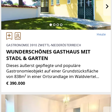
Heute
GASTRONOMIE 3910 ZWETTL-NIEDERÖSTERREICH
WUNDERSCHÖNES GASTHAUS MIT
STADL & GARTEN
Dieses äußerst gepflegte und populäre
Gastronomieobjekt auf einer Grundstücksfläche
von 838m² in einer Ortsrandlage im Waldviertel
bietet eine Vielzahl von Nutzungsmöglichkeiten wie
€ 390.000
zum Beispiel Restaurant der gehobenen
Gastronomie, traditionelles Gasthaus