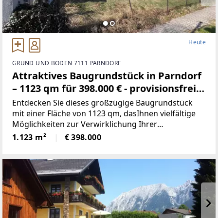
Heute
GRUND UND BODEN 7111 PARNDORF
Attraktives Baugrundstück in Parndorf
– 1123 qm für 398.000 € - provisionsfrei
(Provisionsfrei)
Entdecken Sie dieses großzügige Baugrundstück
mit einer Fläche von 1123 qm, dasIhnen vielfältige
Möglichkeiten zur Verwirklichung Ihrer
Wohnträume bietet. DasGrundstück befindet sich in
1.123 m²
€ 398.000
einer ruhigen und angenehmen Umgebung, ideal
fürFamilien