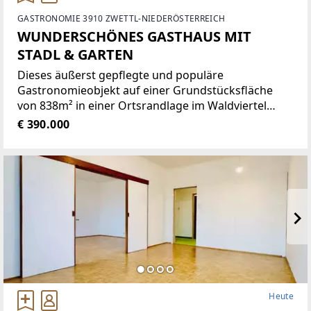
GASTRONOMIE 3910 ZWETTL-NIEDERÖSTERREICH
WUNDERSCHÖNES GASTHAUS MIT
STADL & GARTEN
Dieses äußerst gepflegte und populäre
Gastronomieobjekt auf einer Grundstücksfläche
von 838m² in einer Ortsrandlage im Waldviertel
bietet eine Vielzahl von Nutzungsmöglichkeiten wie
€ 390.000
zum Beispiel Restaurant der gehobenen
Gastronomie, traditionelles Gasthaus
Heute