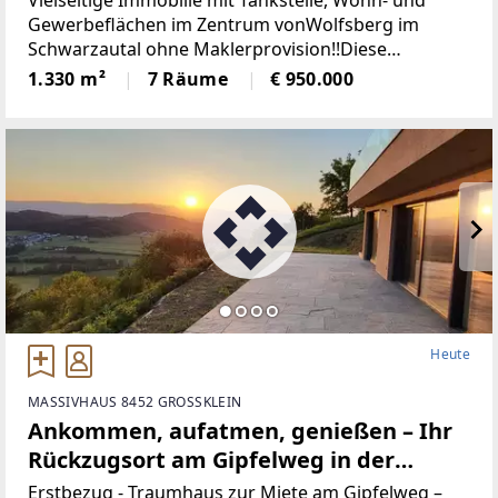
Vielseitige Immobilie mit Tankstelle, Wohn- und
Gewerbeflächen im Zentrum vonWolfsberg im
Schwarzautal ohne Maklerprovision!!Diese
gepflegte und äußerst vielseitige Liegenschaft im
1.330 m²
7 Räume
€ 950.000
Herzen von Wolfsberg imSchwarzautal vereint
Wohnen,
Heute
MASSIVHAUS 8452 GROSSKLEIN
Ankommen, aufatmen, genießen – Ihr
Rückzugsort am Gipfelweg in der
Steirischen Weinstraße. Zwischen
Erstbezug - Traumhaus zur Miete am Gipfelweg –