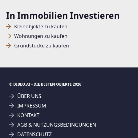
In Immobilien Investieren
SUCHAGENT ANLEGEN FÜR DIE
Kleinobjekte zu kaufen
AKTUELLEN SUCHKRITERIEN
Wohnungen zu kaufen
Dieser Filter wird viele Treffer erzeugen. Bitte setzen
Grundstücke zu kaufen
Sie weitere Filter!
Treffer verfeinern
Ich stimme der Verarbeitung meiner Daten, wie
in den
Datenschutzbestimmungen
beschrieben,
© DIBEO.AT - DIE BESTEN OBJEKTE 2026
zu.
ÜBER UNS
IMPRESSUM
KONTAKT
AGB & NUTZUNGSBEDINGUNGEN
Suchagent anlegen
Jetzt Suchagent anlegen
DATENSCHUTZ