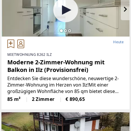
Heute
MIETWOHNUNG 8262 ILZ
Moderne 2-Zimmer-Wohnung mit
Balkon in Ilz (Provisionsfrei)
Entdecken Sie diese wunderschöne, neuwertige 2-
Zimmer-Wohnung im Herzen von Ilz!Mit einer
großzügigen Wohnfläche von 85 qm bietet diese
Wohnung den idealen Raumfür Singles oder Paare.
85 m²
2 Zimmer
€ 890,65
Die lichtdurchfluteten Räume überzeugen durch
einemoderne