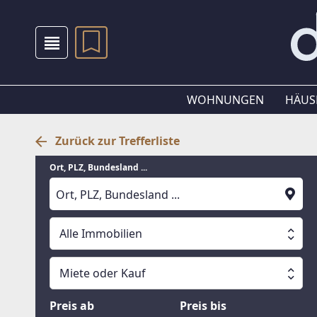
WOHNUNGEN
HÄUS
Zurück zur Trefferliste
Ort, PLZ, Bundesland ...
Alle Immobilien
Alle Immobilien
Miete oder Kauf
Suche läuft
Wohnungen
Miete oder Kauf
Preis ab
Preis bis
Häuser