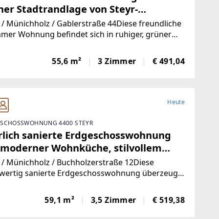
ner Stadtrandlage von Steyr-
ichholz – hell, modern und ideal für
 / Münichholz / Gablerstraße 44Diese freundliche
spanntes Wohnen mit Komfort und
mer Wohnung befindet sich in ruhiger, grüner
bung und bietet eine angenehme
rme nach umfassender Sanierung!
atmosphäre. Helle Wohnräume, ein umfassend
55,6 m²
3 Zimmer
€ 491,04
ertes Badezimmer sowie ein großzügiges
rabteil sorgen
Heute
SCHOSSWOHNUNG 4400 STEYR
rlich sanierte Erdgeschosswohnung
 moderner Wohnküche, stilvollem
ezimmer und Grünblick - in ruhiger
 / Münichholz / Buchholzerstraße 12Diese
dlungslage mit ausgezeichneter
wertig sanierte Erdgeschosswohnung überzeugt
einer gelungenen Kombination aus modernem
astruktur, ideal für kleine Familien!
komfort, durchdachter Raumaufteilung und
59,1 m²
3,5 Zimmer
€ 519,38
 ausgezeichneten Lage. Der funktionale
riss, die