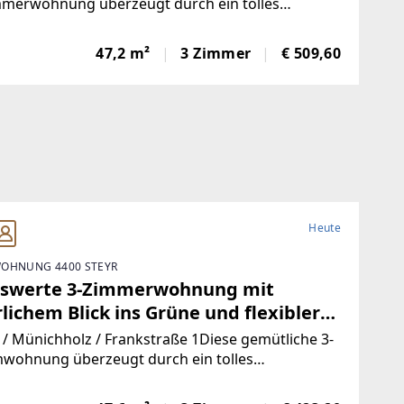
chdachtem Grundriss und vielseitigen
mmerwohnung überzeugt durch ein tolles
onzept mit sehr flexiblen
taltungsmöglichkeiten in
ngsmöglichkeiten - so können hier ihre ganz
vorragender Lage!
47,2 m²
3 Zimmer
€ 509,60
önlichen Anforderungen erfüllt werden! Zudem
en Sie eine wunderschöne
Heute
OHNUNG 4400 STEYR
iswerte 3-Zimmerwohnung mit
lichem Blick ins Grüne und flexibler
maufteilung! Genießen Sie die Ruhe
 / Münichholz / Frankstraße 1Diese gemütliche 3-
Idylle eines kleinen
wohnung überzeugt durch ein tolles
onzept mit sehr flexiblen
rparteienhauses in zentraler Lage in
ngsmöglichkeiten - so können hier ihre ganz