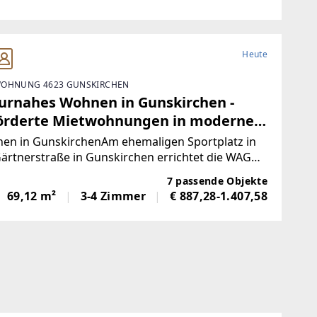
Heute
OHNUNG 4623 GUNSKIRCHEN
at
urnahes Wohnen in Gunskirchen -
örderte Mietwohnungen in moderner
ridbauweise
en in GunskirchenAm ehemaligen Sportplatz in
ärtnerstraße in Gunskirchen errichtet die WAG
 moderne Wohngebäude mit insgesamt 60
7 passende Objekte
rderten Mietwohnungen und einer Tiefgarage mit
69,12 m²
3-4 Zimmer
€ 887,28-1.407,58
ellplätzen. Die Anlage entsteht in nachhaltiger