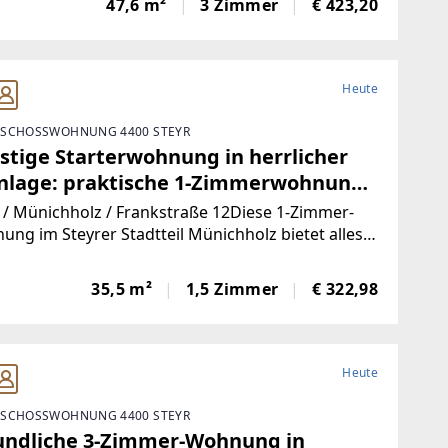
yr Münichholz!
47,6 m²
3 Zimmer
€ 423,20
önlichen Anforderungen erfüllt werden! Zudem
en Sie eine wunderschöne
Heute
SCHOSSWOHNUNG 4400 STEYR
stige Starterwohnung in herrlicher
nlage: praktische 1-Zimmerwohnung
 heller Wohnküche und separatem
 / Münichholz / Frankstraße 12Diese 1-Zimmer-
lafzimmer im kleinen
ng im Steyrer Stadtteil Münichholz bietet alles,
s für komfortables Wohnen braucht. Ob als erste
parteienhaus – ideal für Singles,
ne Wohnung, für Studierende oder Pendler: Das
dierende oder Pendler!
35,5 m²
1,5 Zimmer
€ 322,98
tliche Wohnambiente, die funktionale
Heute
SCHOSSWOHNUNG 4400 STEYR
undliche 3-Zimmer-Wohnung in