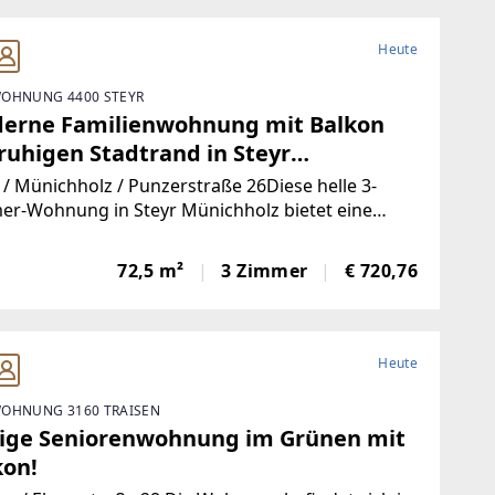
Heute
OHNUNG 4400 STEYR
erne Familienwohnung mit Balkon
ruhigen Stadtrand in Steyr
ichholz: ideale Kombination aus
 / Münichholz / Punzerstraße 26Diese helle 3-
nqualität und perfekter
er-Wohnung in Steyr Münichholz bietet eine
e Raumaufteilung und strahlt dank der großen
astruktur! Aktuell in Sanierung!
er viel Helligkeit aus. Ein besonderer Vorteil ist
72,5 m²
3 Zimmer
€ 720,76
Balkon, der zusätzlichen Wohnraum im
Heute
OHNUNG 3160 TRAISEN
ige Seniorenwohnung im Grünen mit
kon!