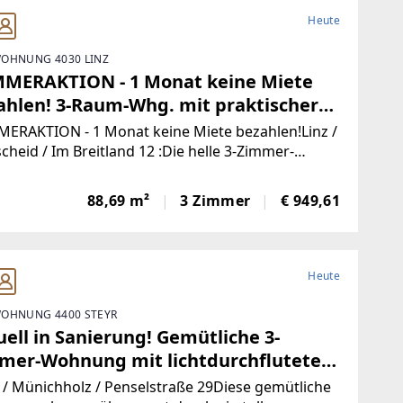
Heute
OHNUNG 4030 LINZ
MERAKTION - 1 Monat keine Miete
ahlen! 3-Raum-Whg. mit praktischer
eilung und perfekter Infrastruktur in
ERAKTION - 1 Monat keine Miete bezahlen!Linz /
/Wegscheid - Eigener TG-Abstellplatz -
heid / Im Breitland 12 :Die helle 3-Zimmer-
ung mit rund 88,69 m² überzeugt durch eine
TUNG Mietvertrag auf 10 Jahre
tionale Raumaufteilung, angenehme
istet!
88,69 m²
3 Zimmer
€ 949,61
atmosphäre und eine attraktive Lage in
.Raumaufteilung
Heute
OHNUNG 4400 STEYR
ell in Sanierung! Gemütliche 3-
mer-Wohnung mit lichtdurchfluteten
men, traumhaftem Grünblick,
 / Münichholz / Penselstraße 29Diese gemütliche