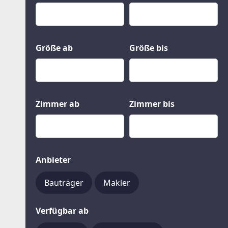
Kauf
Gewerbeobjekte
Miete
Grund und Boden
Mietkauf
Kleinobjekte
Größe ab
Größe bis
Zimmer ab
Zimmer bis
Anbieter
Bauträger
Makler
Verfügbar ab