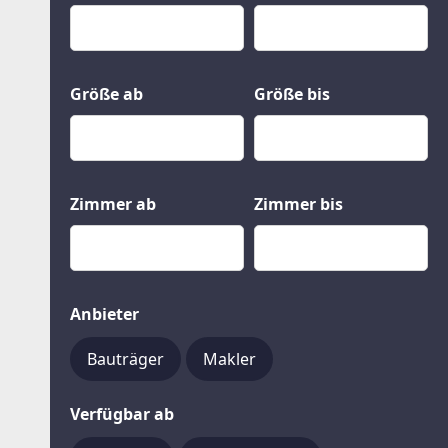
Kauf
Gewerbeobjekte
Miete
Grund und Boden
Mietkauf
Kleinobjekte
Größe ab
Größe bis
Zimmer ab
Zimmer bis
Anbieter
Bauträger
Makler
Verfügbar ab