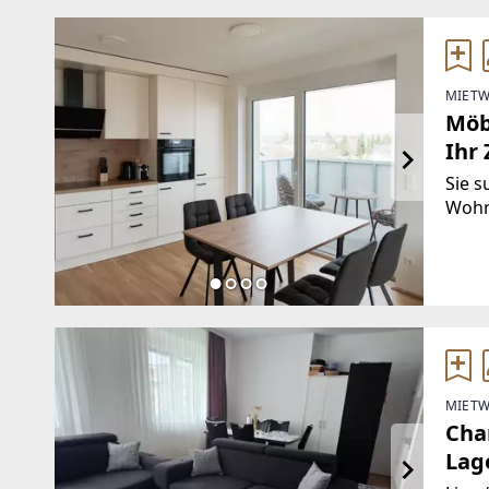
MIETW
Möb
Ihr
zen
Sie s
Wohn
maxim
Kurz
Sie! 
MIETW
Cha
Lag