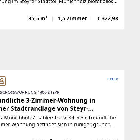
lafzimmer im kleinen
ng im Steyrer Stadtteil Münichholz bietet alles,
s für komfortables Wohnen braucht. Ob als erste
parteienhaus – ideal für Singles,
ne Wohnung, für Studierende oder Pendler: Das
dierende oder Pendler!
35,5 m²
1,5 Zimmer
€ 322,98
tliche Wohnambiente, die funktionale
Heute
SCHOSSWOHNUNG 4400 STEYR
undliche 3-Zimmer-Wohnung in
ner Stadtrandlage von Steyr-
ichholz – hell, modern und ideal für
 / Münichholz / Gablerstraße 44Diese freundliche
spanntes Wohnen mit Komfort und
mer Wohnung befindet sich in ruhiger, grüner
bung und bietet eine angenehme
rme nach umfassender Sanierung!
atmosphäre. Helle Wohnräume, ein umfassend