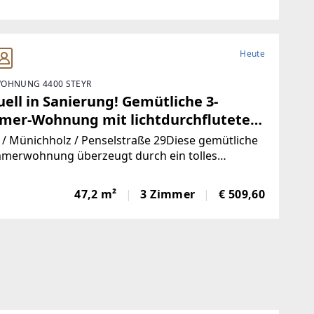
Heute
OHNUNG 4400 STEYR
at
ell in Sanierung! Gemütliche 3-
mer-Wohnung mit lichtdurchfluteten
men, traumhaftem Grünblick,
 / Münichholz / Penselstraße 29Diese gemütliche
chdachtem Grundriss und vielseitigen
mmerwohnung überzeugt durch ein tolles
onzept mit sehr flexiblen
taltungsmöglichkeiten in
ngsmöglichkeiten - so können hier ihre ganz
vorragender Lage!
47,2 m²
3 Zimmer
€ 509,60
önlichen Anforderungen erfüllt werden! Zudem
en Sie eine wunderschöne