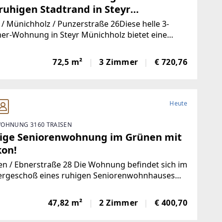
ruhigen Stadtrand in Steyr
ichholz: ideale Kombination aus
 / Münichholz / Punzerstraße 26Diese helle 3-
nqualität und perfekter
er-Wohnung in Steyr Münichholz bietet eine
e Raumaufteilung und strahlt dank der großen
astruktur! Aktuell in Sanierung!
er viel Helligkeit aus. Ein besonderer Vorteil ist
72,5 m²
3 Zimmer
€ 720,76
Balkon, der zusätzlichen Wohnraum im
Heute
OHNUNG 3160 TRAISEN
ige Seniorenwohnung im Grünen mit
kon!
en / Ebnerstraße 28 Die Wohnung befindet sich im
ergeschoß eines ruhigen Seniorenwohnhauses
60 Traisen, einer ruhigen Gemeinde mit guter
struktur. Geschäfte des täglichen Bedarfs,
47,82 m²
2 Zimmer
€ 400,70
tliche Verkehrsmittel sowie Freizeitmöglichkeiten