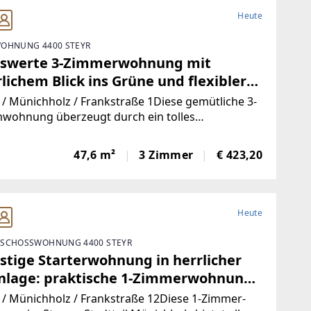
Heute
OHNUNG 4400 STEYR
iswerte 3-Zimmerwohnung mit
lichem Blick ins Grüne und flexibler
maufteilung! Genießen Sie die Ruhe
 / Münichholz / Frankstraße 1Diese gemütliche 3-
Idylle eines kleinen
wohnung überzeugt durch ein tolles
onzept mit sehr flexiblen
rparteienhauses in zentraler Lage in
ngsmöglichkeiten - so können hier ihre ganz
yr Münichholz!
47,6 m²
3 Zimmer
€ 423,20
önlichen Anforderungen erfüllt werden! Zudem
en Sie eine wunderschöne
Heute
SCHOSSWOHNUNG 4400 STEYR
stige Starterwohnung in herrlicher
nlage: praktische 1-Zimmerwohnung
 heller Wohnküche und separatem
 / Münichholz / Frankstraße 12Diese 1-Zimmer-