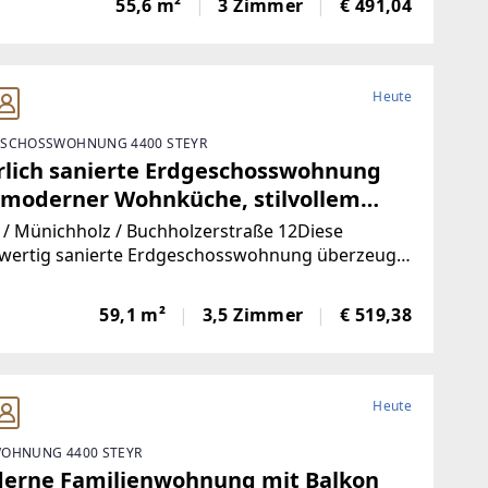
55,6 m²
3 Zimmer
€ 491,04
ertes Badezimmer sowie ein großzügiges
rabteil sorgen
Heute
SCHOSSWOHNUNG 4400 STEYR
rlich sanierte Erdgeschosswohnung
 moderner Wohnküche, stilvollem
ezimmer und Grünblick - in ruhiger
 / Münichholz / Buchholzerstraße 12Diese
dlungslage mit ausgezeichneter
wertig sanierte Erdgeschosswohnung überzeugt
einer gelungenen Kombination aus modernem
astruktur, ideal für kleine Familien!
komfort, durchdachter Raumaufteilung und
59,1 m²
3,5 Zimmer
€ 519,38
 ausgezeichneten Lage. Der funktionale
riss, die
Heute
OHNUNG 4400 STEYR
erne Familienwohnung mit Balkon