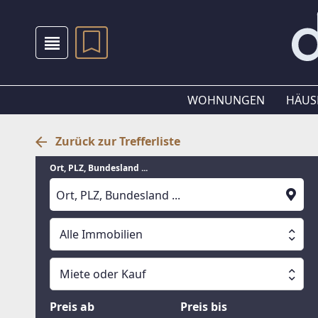
WOHNUNGEN
HÄUS
Zurück zur Trefferliste
Ort, PLZ, Bundesland ...
Alle Immobilien
Alle Immobilien
Miete oder Kauf
Suche läuft
Wohnungen
Miete oder Kauf
Preis ab
Preis bis
Häuser