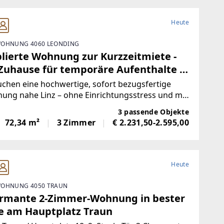
Heute
OHNUNG 4060 LEONDING
lierte Wohnung zur Kurzzeitmiete -
 Zuhause für temporäre Aufenthalte in
trumsnaher Lage!
uchen eine hochwertige, sofort bezugsfertige
ung nahe Linz – ohne Einrichtungsstress und mit
aler Flexibilität?Dann sind unsere neuen
3 passende Objekte
zeitmietwohnungen genau das Richtige für
72,34 m²
3 Zimmer
€ 2.231,50-2.595,00
Ihre Vorteile auf einen Blick
Heute
OHNUNG 4050 TRAUN
rmante 2-Zimmer-Wohnung in bester
e am Hauptplatz Traun