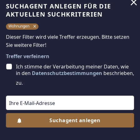
2
3
60,3 m
€ 373.800
SUCHAGENT ANLEGEN FÜR DIE
AKTUELLEN SUCHKRITERIEN
ZIMMER
WOHNFLÄCHE
KAUFPREIS
2
3
60,5 m
€ 373.500
Wohnungen
Dieser Filter wird viele Treffer erzeugen. Bitte setzen
ZIMMER
WOHNFLÄCHE
KAUFPREIS
Sie weitere Filter!
2
3
60,5 m
€ 409.100
Treffer verfeinern
ZIMMER
WOHNFLÄCHE
KAUFPREIS
Ich stimme der Verarbeitung meiner Daten, wie
2
3
60,55 m
€ 408.300
in den
Datenschutzbestimmungen
beschrieben,
zu.
ZIMMER
WOHNFLÄCHE
KAUFPREIS
2
3
61,4 m
€ 401.900
ZIMMER
WOHNFLÄCHE
KAUFPREIS
2
3
61,45 m
€ 364.600
Suchagent anlegen
ZIMMER
WOHNFLÄCHE
KAUFPREIS
anrufen
kontaktieren
2
3
63,79 m
€ 368.400