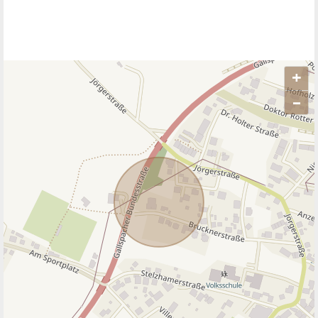
+
–
ANBIETER KONTAKTIEREN