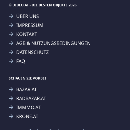
© DIBEO.AT - DIE BESTEN OBJEKTE 2026
ÜBER UNS
IMPRESSUM
SUCHAGENT ANLEGEN FÜR DIE
KONTAKT
AKTUELLEN SUCHKRITERIEN
AGB & NUTZUNGSBEDINGUNGEN
Salzburg
Grund und Boden
Grundstück
DATENSCHUTZ
Kauf
FAQ
Treffer verfeinern
Ich stimme der Verarbeitung meiner Daten, wie
SCHAUEN SIE VORBEI
in den
Datenschutzbestimmungen
beschrieben,
BAZAR.AT
zu.
RADBAZAR.AT
IMMMO.AT
KRONE.AT
KURIER.AT
Suchagent anlegen