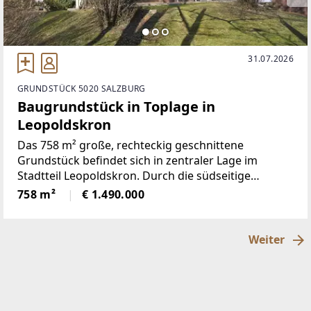
31.07.2026
GRUNDSTÜCK 5020 SALZBURG
Baugrundstück in Toplage in
Leopoldskron
Das 758 m² große, rechteckig geschnittene
Grundstück befindet sich in zentraler Lage im
Stadtteil Leopoldskron. Durch die südseitige
Ausrichtung ist es absolut sonnig gelegen.Derzeit
758 m²
€ 1.490.000
befindet sich ein Altbestand aus den 60er-Jahren mit
einer Wohnfläche
Weiter