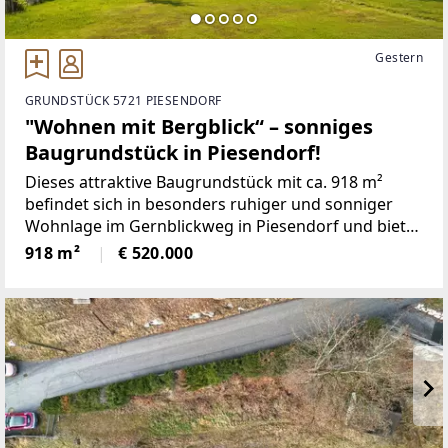
Gestern
GRUNDSTÜCK 5721 PIESENDORF
"Wohnen mit Bergblick“ – sonniges
Baugrundstück in Piesendorf!
Dieses attraktive Baugrundstück mit ca. 918 m²
befindet sich in besonders ruhiger und sonniger
Wohnlage im Gernblickweg in Piesendorf und bietet
die ideale Grundlage für die Verwirklichung Ihres
918 m²
€ 520.000
Wohntraums inmitten der beeindruckenden
Salzburger Bergwelt.Die