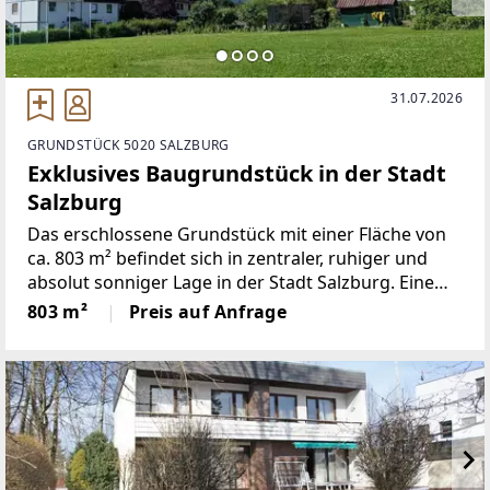
31.07.2026
GRUNDSTÜCK 5020 SALZBURG
Exklusives Baugrundstück in der Stadt
Salzburg
Das erschlossene Grundstück mit einer Fläche von
ca. 803 m² befindet sich in zentraler, ruhiger und
absolut sonniger Lage in der Stadt Salzburg. Eine
Bauplatzerklärung liegt auf.Die Altstadt ist zu Fuß,
803 m²
Preis auf Anfrage
mit dem Rad oder den öffentlichen Verkehrsmitteln