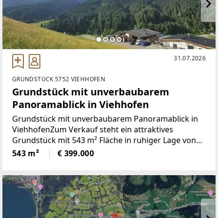
31.07.2026
GRUNDSTÜCK 5752 VIEHHOFEN
Grundstück mit unverbaubarem
Panoramablick in Viehhofen
Grundstück mit unverbaubarem Panoramablick in
ViehhofenZum Verkauf steht ein attraktives
Grundstück mit 543 m² Fläche in ruhiger Lage von
Viehhofen. Die Hanglage ermöglicht einen
543 m²
€ 399.000
beeindruckenden, unverbaubaren Panoramablick
auf die umliegende