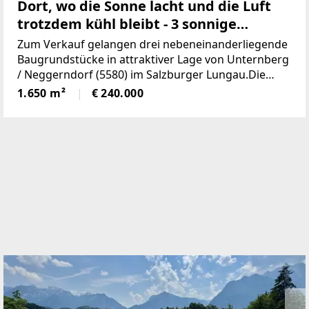
Dort, wo die Sonne lacht und die Luft
trotzdem kühl bleibt - 3 sonnige
Baugründe in Tamsweg
Zum Verkauf gelangen drei nebeneinanderliegende
Baugrundstücke in attraktiver Lage von Unternberg
/ Neggerndorf (5580) im Salzburger Lungau.Die
Grundstücke bieten eine seltene Kombination aus
1.650 m²
€ 240.000
Ruhe, Naturnähe und flexibler
Nutzungsmöglichkeit.