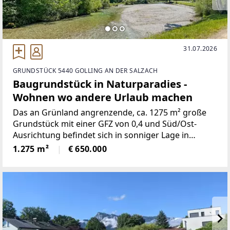
31.07.2026
GRUNDSTÜCK 5440 GOLLING AN DER SALZACH
Baugrundstück in Naturparadies -
Wohnen wo andere Urlaub machen
Das an Grünland angrenzende, ca. 1275 m² große
Grundstück mit einer GFZ von 0,4 und Süd/Ost-
Ausrichtung befindet sich in sonniger Lage in
Torren, direkt am Eingang in das Bluntautal.Bei der
1.275 m²
€ 650.000
Planung eines Neubaus sind diverse Optionen
gegeben.