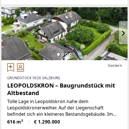
Traumhaus.Eingebettet
Gestern
GRUNDSTÜCK 5020 SALZBURG
LEOPOLDSKRON – Baugrundstück mit
Altbestand
Tolle Lage in Leopoldskron nahe dem
Leopoldskronerweiher. Auf der Liegenschaft
befindet sich ein kleineres Bestandsgebäude. Im
Falle einer Neuerrichtung muss dieses abgebrochen
616 m²
€ 1.290.000
werden. Grundstücksgröße: 616 m2Im Falle eines