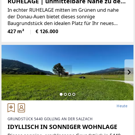
RUHELAGE | unmittelbare Nähe zu den
Donau-Auen | Heurigen zu Fuß
In echter RUHELAGE mitten im Grünen und nahe
erreichbar
der Donau-Auen bietet dieses sonnige
Baugrundstück den idealen Platz für Ihr neues
Zuhause. Das Grundstück umfasst 427 m² und ist
427 m²
€ 126.000
gemäß Widmung Bauland, 55% Bebbauungsdichte,
geschlossene
Heute
GRUNDSTÜCK 5440 GOLLING AN DER SALZACH
IDYLLISCH IN SONNIGER WOHNLAGE