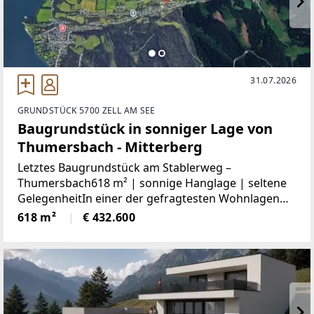
31.07.2026
GRUNDSTÜCK 5700 ZELL AM SEE
Baugrundstück in sonniger Lage von
Thumersbach - Mitterberg
Letztes Baugrundstück am Stablerweg –
Thumersbach618 m² | sonnige Hanglage | seltene
GelegenheitIn einer der gefragtesten Wohnlagen
von Thumersbach (Zell am See) gelangt dieses letzte
618 m²
€ 432.600
verfügbare Baugrundstück im beliebten Gebiet
„Stablergründe“