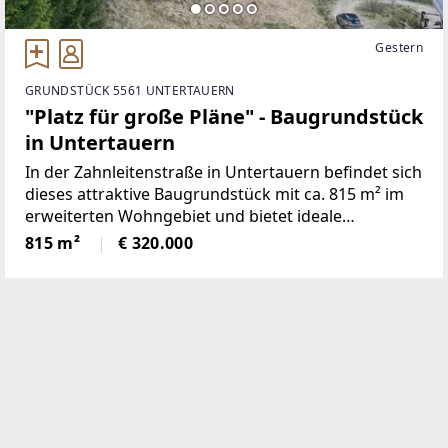
Gestern
GRUNDSTÜCK 5561 UNTERTAUERN
"Platz für große Pläne" - Baugrundstück
in Untertauern
In der Zahnleitenstraße in Untertauern befindet sich
dieses attraktive Baugrundstück mit ca. 815 m² im
erweiterten Wohngebiet und bietet ideale
Voraussetzungen für die Errichtung eines
815 m²
€ 320.000
Einfamilienhauses. Eine rechtskräftige
Bauplatzerklärung liegt bereits