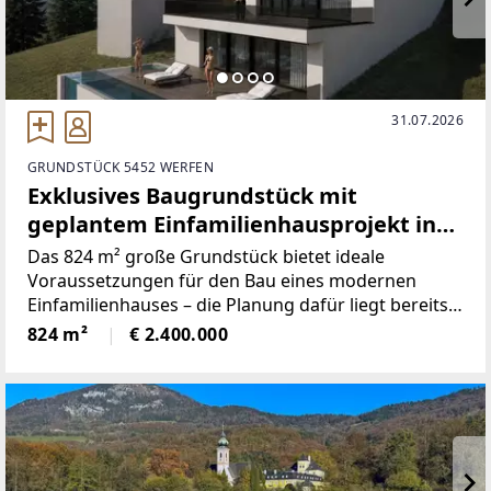
31.07.2026
GRUNDSTÜCK 5452 WERFEN
Exklusives Baugrundstück mit
geplantem Einfamilienhausprojekt in
Pfarrwerfen
Das 824 m² große Grundstück bietet ideale
Voraussetzungen für den Bau eines modernen
Einfamilienhauses – die Planung dafür liegt bereits
vor und kann auf Wunsch noch individuell
824 m²
€ 2.400.000
angepasst werden. Auch eine Planung und
Errichtung eines Mehrfamilienhauses