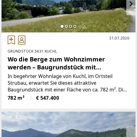
31.07.2026
GRUNDSTÜCK 5431 KUCHL
Wo die Berge zum Wohnzimmer
werden – Baugrundstück mit
Panoramaausblick in Bestlage von
In begehrter Wohnlage von Kuchl, im Ortsteil
Kuchl
Strubau, erwartet Sie dieses attraktive
Baugrundstück mit einer Fläche von ca. 782 m². Die
leichte Hanglage, die sonnige Südostausrichtung
782 m²
€ 547.400
und der beeindruckende Rundumblick auf die
umliegende Bergwelt schaffen