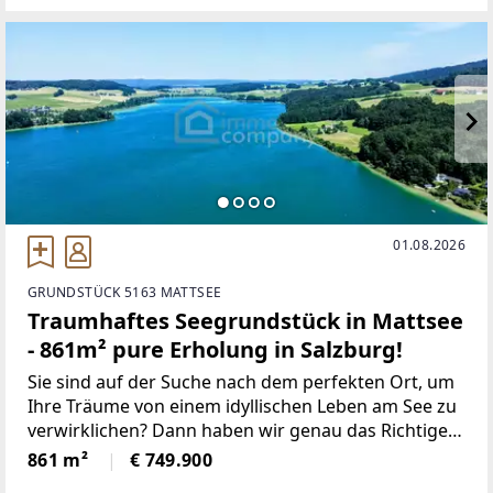
Neubaus
01.08.2026
GRUNDSTÜCK 5163 MATTSEE
Traumhaftes Seegrundstück in Mattsee
- 861m² pure Erholung in Salzburg!
Sie sind auf der Suche nach dem perfekten Ort, um
Ihre Träume von einem idyllischen Leben am See zu
verwirklichen? Dann haben wir genau das Richtige
für Sie! Inmitten der atemberaubenden Landschaft
861 m²
€ 749.900
des Salzburger Seengebiets liegt dieses