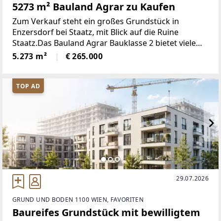
5273 m² Bauland Agrar zu Kaufen
Zum Verkauf steht ein großes Grundstück in
Enzersdorf bei Staatz, mit Blick auf die Ruine
Staatz.Das Bauland Agrar Bauklasse 2 bietet viele
Möglichkeiten für Wohnen und die Haltung von
5.273 m²
€ 265.000
Tieren. Die Vermarktungsart ist Kauf und das
Grundstück befindet
TOP AD
29.07.2026
GRUND UND BODEN 1100 WIEN, FAVORITEN
Baureifes Grundstück mit bewilligtem