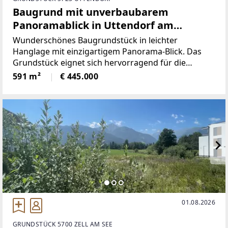
Baugrund mit unverbaubarem
Panoramablick in Uttendorf am
Sonnberg
Wunderschönes Baugrundstück in leichter
Hanglage mit einzigartigem Panorama-Blick. Das
Grundstück eignet sich hervorragend für die
Bebauung eines Einfamilienhauses in ruhiger,
591 m²
€ 445.000
sonniger Lage. Zum Ortszentrum von Uttendorf mit
Schulen
01.08.2026
GRUNDSTÜCK 5700 ZELL AM SEE