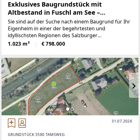
Exklusives Baugrundstück mit
Altbestand in Fuschl am See –
Wohntraum in Seenähe!
Sie sind auf der Suche nach einem Baugrund für Ihr
Eigenheim in einer der begehrtesten und
idyllischsten Regionen des Salzburger
Salzkammergutes? Dann haben wir genau das
1.023 m²
€ 798.000
Richtige für Sie! In Fuschl am See, eingebettet in eine
traumhafte Naturkulisse,
31.07.2026
GRUNDSTÜCK 5580 TAMSWEG