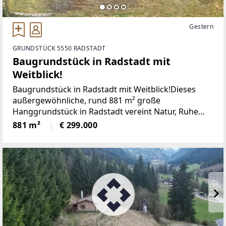
Gestern
GRUNDSTÜCK 5550 RADSTADT
Baugrundstück in Radstadt mit
Weitblick!
Baugrundstück in Radstadt mit Weitblick!Dieses
außergewöhnliche, rund 881 m² große
Hanggrundstück in Radstadt vereint Natur, Ruhe
und beeindruckende Ausblicke zu einem seltenen
881 m²
€ 299.000
Gesamtpaket. Eingebettet in die alpine Landschaft
des Salzburger Landes