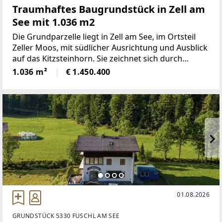
Traumhaftes Baugrundstück in Zell am
See mit 1.036 m2
Die Grundparzelle liegt in Zell am See, im Ortsteil
Zeller Moos, mit südlicher Ausrichtung und Ausblick
auf das Kitzsteinhorn. Sie zeichnet sich durch
ganztägige Besonnung aus.Aufschließung:Die
1.036 m²
€ 1.450.400
Grundparzelle wird über die Edelweisstraße
01.08.2026
GRUNDSTÜCK 5330 FUSCHL AM SEE