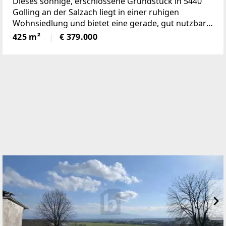
Dieses sonnige, erschlossene Grundstück in 5440
Golling an der Salzach liegt in einer ruhigen
Wohnsiedlung und bietet eine gerade, gut nutzbare
Fläche. Ohne Bauzwang bleiben Sie flexibel ? perfekt
425 m²
€ 379.000
für alle, die ihren Wohntraum in ihrem eigenen
Tempo verwirklichen