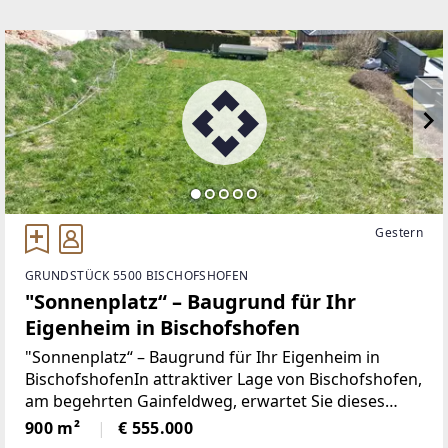
Gestern
GRUNDSTÜCK 5500 BISCHOFSHOFEN
"Sonnenplatz“ – Baugrund für Ihr
Eigenheim in Bischofshofen
"Sonnenplatz“ – Baugrund für Ihr Eigenheim in
BischofshofenIn attraktiver Lage von Bischofshofen,
am begehrten Gainfeldweg, erwartet Sie dieses
großzügige Baugrundstück – die perfekte
900 m²
€ 555.000
Grundlage für Ihr persönliches