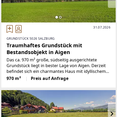
31.07.2026
GRUNDSTÜCK 5026 SALZBURG
Traumhaftes Grundstück mit
Bestandsobjekt in Aigen
Das ca. 970 m² große, südseitig ausgerichtete
Grundstück liegt in bester Lage von Aigen. Derzeit
befindet sich ein charmantes Haus mit idyllischem
Garten, welches revitalisiert werden kann, auf dem
970 m²
Preis auf Anfrage
Grundstück.Auch die Verwirklichung eines