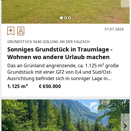
31.07.2026
GRUNDSTÜCK 5440 GOLLING AN DER SALZACH
Sonniges Grundstück in Traumlage -
Wohnen wo andere Urlaub machen
Das an Grünland angrenzende, ca. 1.125 m² große
Grundstück mit einer GFZ von 0,4 und Süd/Ost-
Ausrichtung befindet sich in sonniger Lage in
Torren, direkt am Eingang in das Bluntautal.Bei der
1.125 m²
€ 650.000
Planung eines Neubaus sind diverse Optionen
gegeben.