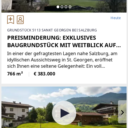
Heute
GRUNDSTÜCK 5113 SANKT GEORGEN BEI SALZBURG
PREISMINDERUNG: EXKLUSIVES
BAUGRUNDSTÜCK MIT WEITBLICK AUF
DIE BERGE
In einer der gefragtesten Lagen nahe Salzburg, am
idyllischen Aussichtsweg in St. Georgen, eröffnet
sich Ihnen eine seltene Gelegenheit: Ein voll
erschlossenes Baugrundstück, das durch seine
766 m²
€ 383.000
Kombination aus Ruhe, Aussicht und optimaler
Infrastruktur überzeugt.Die