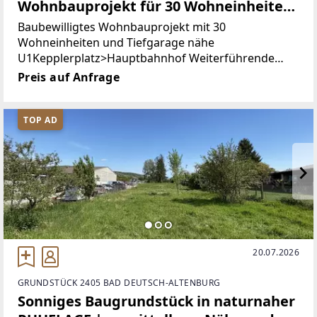
Wohnbauprojekt für 30 Wohneinheiten
und Tiefgarage
Baubewilligtes Wohnbauprojekt mit 30
Wohneinheiten und Tiefgarage nähe
U1Kepplerplatz>Hauptbahnhof Weiterführende
Informationen sowie Expose/Unterlagen erhalten
Preis auf Anfrage
Sie gerne auf schriftliche Anfrage.Unsere Services I
Ihr Mehrwert
TOP AD
20.07.2026
GRUNDSTÜCK 2405 BAD DEUTSCH-ALTENBURG
Sonniges Baugrundstück in naturnaher