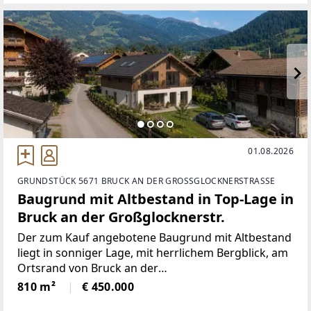
außergewöhnliche
01.08.2026
GRUNDSTÜCK 5671 BRUCK AN DER GROSSGLOCKNERSTRASSE
Baugrund mit Altbestand in Top-Lage in
Bruck an der Großglocknerstr.
Der zum Kauf angebotene Baugrund mit Altbestand
liegt in sonniger Lage, mit herrlichem Bergblick, am
Ortsrand von Bruck an der
Großglocknerstraße.Gerade die ländliche
810 m²
€ 450.000
Umgebung und die Nähe zu vielen Sport- und