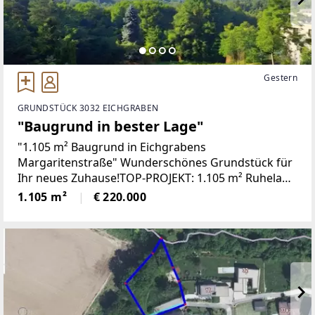
Gestern
GRUNDSTÜCK 3032 EICHGRABEN
"Baugrund in bester Lage"
"1.105 m² Baugrund in Eichgrabens
Margaritenstraße" Wunderschönes Grundstück für
Ihr neues Zuhause!TOP-PROJEKT: 1.105 m² Ruhelage
inkl. Planung für ein mögliches Einfamilienhaus
1.105 m²
€ 220.000
oder Doppelhaus mit 4 GaragenplätzenVoll