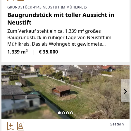
GRUNDSTÜCK 4143 NEUSTIFT IM MÜHLKREIS
Baugrundstück mit toller Aussicht in
Neustift
Zum Verkauf steht ein ca. 1.339 m² großes
Baugrundstück in ruhiger Lage von Neustift im
Mühlkreis. Das als Wohngebiet gewidmete
Grundstück befindet sich in leichter Südhanglage
1.339 m²
€ 35.000
und bietet einen schönen Ausblick auf die
umliegende Natur.Die Bebauung
Gestern