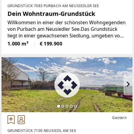
GRUNDSTÜCK 7083 PURBACH AM NEUSIEDLER SEE
Dein Wohntraum-Grundstück
Willkommen in einer der schönsten Wohngegenden
von Purbach am Neusiedler See.Das Grundstück
liegt in einer gewachsenen Siedlung, umgeben von
gepflegten Einfamilienhäusern, viel Grün und einer
1.000 m²
€ 199.900
angenehmen Nachbarschaft.Purbach zählt zu den
Gestern
GRUNDSTÜCK 7100 NEUSIEDL AM SEE