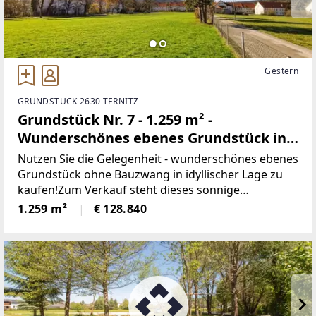
Gestern
GRUNDSTÜCK 2630 TERNITZ
Grundstück Nr. 7 - 1.259 m² -
Wunderschönes ebenes Grundstück in
sonniger und ruhiger Lage - ohne
Nutzen Sie die Gelegenheit - wunderschönes ebenes
Bauzwang!
Grundstück ohne Bauzwang in idyllischer Lage zu
kaufen!Zum Verkauf steht dieses sonnige
Grundstück, mit der Natur im Blick! Am unteren
1.259 m²
€ 128.840
Ende des Grundstücks befindet sich ein idyllischer
Wald