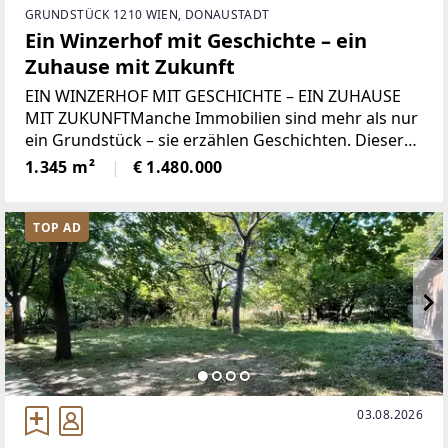
GRUNDSTÜCK 1210 WIEN, DONAUSTADT
Ein Winzerhof mit Geschichte – ein
Zuhause mit Zukunft
EIN WINZERHOF MIT GESCHICHTE – EIN ZUHAUSE
MIT ZUKUNFTManche Immobilien sind mehr als nur
ein Grundstück – sie erzählen Geschichten. Dieser
ehemalige Winzerhof im historischen Ortskern von
1.345 m²
€ 1.480.000
Stammersdorf zählt zu diesen seltenen
Liegenschaften.
TOP AD
03.08.2026