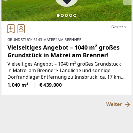
Gestern
GRUNDSTÜCK 6143 MATREI AM BRENNER
Vielseitiges Angebot – 1040 m² großes
Grundstück in Matrei am Brenner!
Vielseitiges Angebot – 1040 m² großes Grundstück
in Matrei am Brenner!• Ländliche und sonnige
Dorfrandlage• Entfernung zu Innsbruck: ca. 17 km•
Grundstücksgröße: ca. 1040 m²• Verschiedene
1.040 m²
€ 439.000
Teilungsvarianten des Grundstücks liegen vor•
Weiter