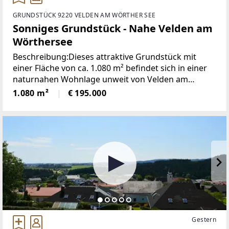
GRUNDSTÜCK 9220 VELDEN AM WÖRTHER SEE
Sonniges Grundstück - Nahe Velden am
Wörthersee
Beschreibung:Dieses attraktive Grundstück mit
einer Fläche von ca. 1.080 m² befindet sich in einer
naturnahen Wohnlage unweit von Velden am
Wörthersee.Die hervorragende Ausrichtung nach
1.080 m²
€ 195.000
Süden sowie die leichte Hanglage schaffen ideale
Gestern