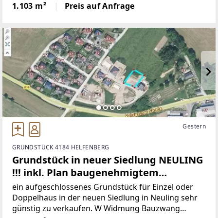
6.LEGEN SIE IHR ANGEBOT
1.103 m²
Preis auf Anfrage
Gestern
GRUNDSTÜCK 4184 HELFENBERG
Grundstück in neuer Siedlung NEULING
!!! inkl. Plan baugenehmigtem
Doppelhaus
ein aufgeschlossenes Grundstück für Einzel oder
Doppelhaus in der neuen Siedlung in Neuling sehr
günstig zu verkaufen. W Widmung Bauzwang