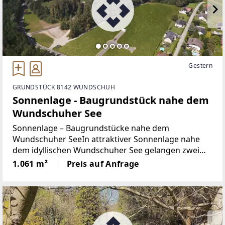
Gestern
GRUNDSTÜCK 8142 WUNDSCHUH
Sonnenlage - Baugrundstück nahe dem
Wundschuher See
Sonnenlage – Baugrundstücke nahe dem
Wundschuher SeeIn attraktiver Sonnenlage nahe
dem idyllischen Wundschuher See gelangen zwei
wunderschöne, voll aufgeschlossene
1.061 m²
Preis auf Anfrage
Baugrundstücke zum Verkauf. Die Liegenschaften
überzeugen durch ihre ebene Beschaffenheit,