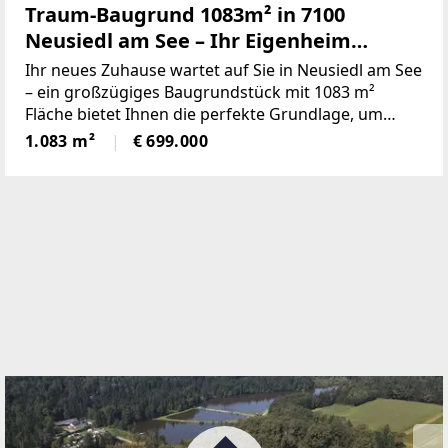
Traum-Baugrund 1083m² in 7100
Neusiedl am See – Ihr Eigenheim
wartet!
Ihr neues Zuhause wartet auf Sie in Neusiedl am See
– ein großzügiges Baugrundstück mit 1083 m²
Fläche bietet Ihnen die perfekte Grundlage, um
Ihren Traum vom Eigenheim zu verwirklichen.
1.083 m²
€ 699.000
Dieses erstklassige Grundstück befindet sich in der
beliebten Gemeinde