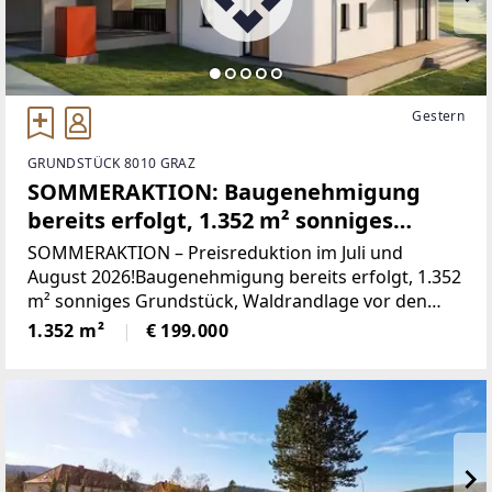
Gestern
GRUNDSTÜCK 8010 GRAZ
SOMMERAKTION: Baugenehmigung
bereits erfolgt, 1.352 m² sonniges
Grundstück!
SOMMERAKTION – Preisreduktion im Juli und
August 2026!Baugenehmigung bereits erfolgt, 1.352
m² sonniges Grundstück, Waldrandlage vor den
Grazer Toren!Grundstück im stadtnahen Ortsteil
1.352 m²
€ 199.000
Schillingsdorf (Gemeinde Kainbach), nahe der
Grazer Stadtgrenze,