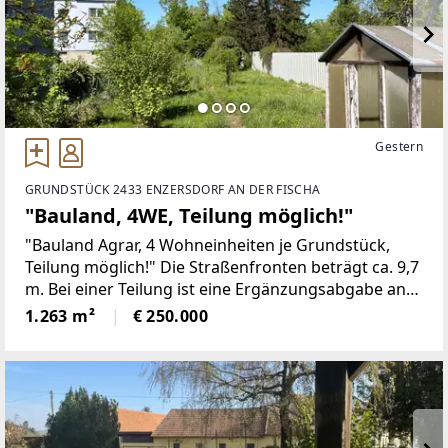
Gestern
GRUNDSTÜCK 2433 ENZERSDORF AN DER FISCHA
"Bauland, 4WE, Teilung möglich!"
"Bauland Agrar, 4 Wohneinheiten je Grundstück,
Teilung möglich!" Die Straßenfronten beträgt ca. 9,7
m. Bei einer Teilung ist eine Ergänzungsabgabe an
die Gemeinde zu entrichten.Es sind laut Grundbuch
1.263 m²
€ 250.000
zwei Grundstücke auf einer