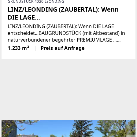
GRUNDSTÜCK 4020 LEONDING
LINZ/LEONDING (ZAUBERTAL): Wenn
DIE LAGE
entscheidet...BAUGRUNDSTÜCK (mit
LINZ/LEONDING (ZAUBERTAL): Wenn DIE LAGE
Altbestand) in naturverbundener
entscheidet...BAUGRUNDSTÜCK (mit Altbestand) in
naturverbundener begehrter PREMIUMLAGE ...
begehrter PREMIUMLAGE ...
Diese als Rarität zu bezeichnende Liegenschaft
1.233 m²
Preis auf Anfrage
befindet sich in naturverbundener Premiumlage im
beliebten Zaubertal.Die