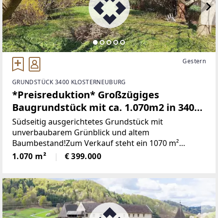
Gestern
GRUNDSTÜCK 3400 KLOSTERNEUBURG
*Preisreduktion* Großzügiges
Baugrundstück mit ca. 1.070m2 in 3400
Klosterneuburg - Maria Gugging
Südseitig ausgerichtetes Grundstück mit
(Bauklasse I und II)
unverbaubarem Grünblick und altem
Baumbestand!Zum Verkauf steht ein 1070 m²
großes, unbebautes Baugrundstück in begehrter
1.070 m²
€ 399.000
Lage von Maria Gugging, einem Ortsteil der
Gemeinde Klosterneuburg im Bezirk Tulln.Das