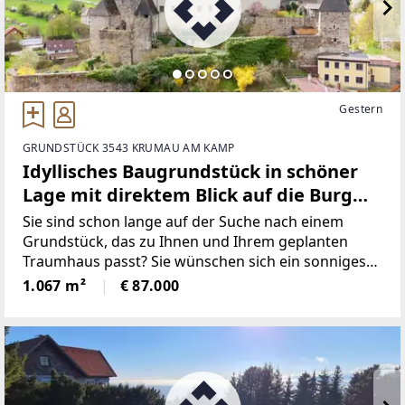
Gestern
GRUNDSTÜCK 3543 KRUMAU AM KAMP
Idyllisches Baugrundstück in schöner
Lage mit direktem Blick auf die Burg
Krumau - digital vermessen - kein
Sie sind schon lange auf der Suche nach einem
Bauzwang!
Grundstück, das zu Ihnen und Ihrem geplanten
Traumhaus passt? Sie wünschen sich ein sonniges
Grundstück in ländlicher, entspannter Lage, wo Sie
1.067 m²
€ 87.000
dem Trubel des Alltags entfliehen können - am
besten