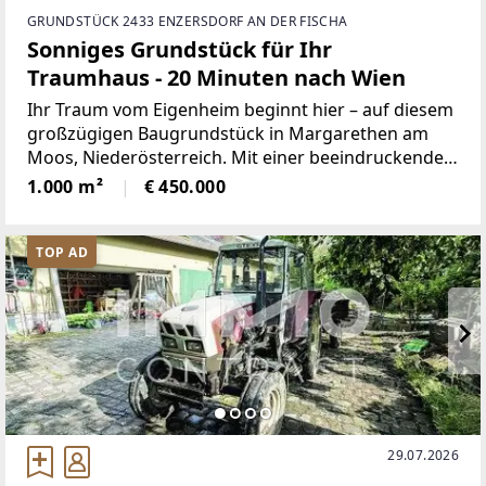
GRUNDSTÜCK 2433 ENZERSDORF AN DER FISCHA
Sonniges Grundstück für Ihr
Traumhaus - 20 Minuten nach Wien
Ihr Traum vom Eigenheim beginnt hier – auf diesem
großzügigen Baugrundstück in Margarethen am
Moos, Niederösterreich. Mit einer beeindruckenden
Fläche von 1000 m² bietet Ihnen dieses Grundstück
1.000 m²
€ 450.000
die perfekte Grundlage, um Ihr persönliches
Wohnparadies
TOP AD
29.07.2026