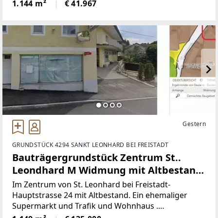
binnen 3 Jahren.ES GIBT EINEN BAUGENEHMIGTEN
1.144 m²
€ 41.967
PLAN FÜR EIN DOPPELHAUS. Man kann aber auch
ein Einzelhaus
Gestern
GRUNDSTÜCK 4294 SANKT LEONHARD BEI FREISTADT
Bauträgergrundstück Zentrum St..
Leondhard M Widmung mit Altbestand-
leerstehendes Gewerbeobjekt
Im Zentrum von St. Leonhard bei Freistadt-
Hauptstrasse 24 mit Altbestand. Ein ehemaliger
Supermarkt und Trafik und Wohnhaus .
Leerstehend und stark sanierungsbedürftig M