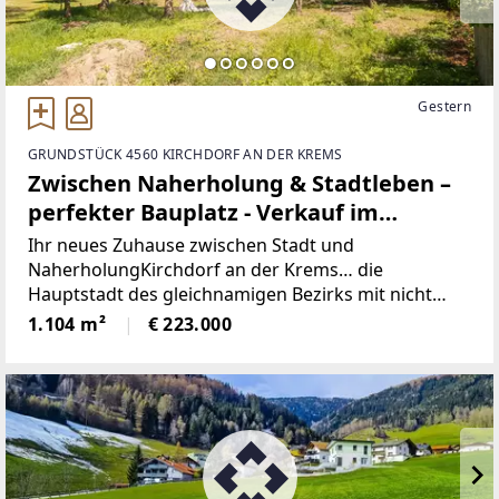
Gestern
GRUNDSTÜCK 4560 KIRCHDORF AN DER KREMS
Zwischen Naherholung & Stadtleben –
perfekter Bauplatz - Verkauf im
geschlossenen DAVE
Ihr neues Zuhause zwischen Stadt und
NaherholungKirchdorf an der Krems… die
Hauptstadt des gleichnamigen Bezirks mit nicht
ganz 56.000 Einwohnern. Mit
1.104 m²
€ 223.000
Bezirkshauptmannschaft, Bezirksgericht und
Landeskrankenhaus das Verwaltungszentrum im
südlichen