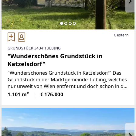
Gestern
GRUNDSTÜCK 3434 TULBING
"Wunderschönes Grundstück in
Katzelsdorf"
"Wunderschönes Grundstück in Katzelsdorf" Das
Grundstück in der Marktgemeinde Tulbing, welches
nur unweit von Wien entfernt und doch schon in der
Natur gelegen ist eine Rarität und für den Bau des
1.101 m²
€ 176.000
neuen Eigenheims bestens ausgerichtet.