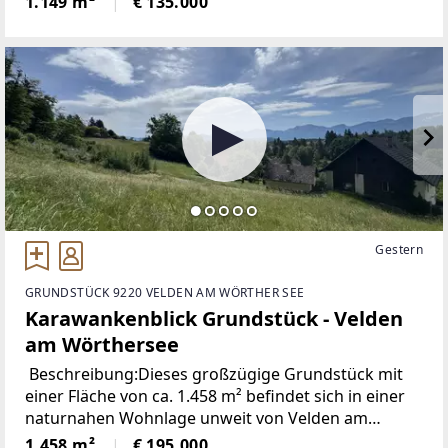
1.149 m²
€ 135.000
Widmung. St Leonhard hat 1400 Einwohner und ist
23 Kilometer von Freistadt
Gestern
GRUNDSTÜCK 9220 VELDEN AM WÖRTHER SEE
Karawankenblick Grundstück - Velden
am Wörthersee
Beschreibung:Dieses großzügige Grundstück mit
einer Fläche von ca. 1.458 m² befindet sich in einer
naturnahen Wohnlage unweit von Velden am
Wörthersee. Gelegen in einer Sackgasse, genießen
1.458 m²
€ 195.000