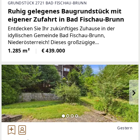
GRUNDSTÜCK 2721 BAD FISCHAU-BRUNN
Ruhig gelegenes Baugrundstück mit
eigener Zufahrt in Bad Fischau-Brunn
Entdecken Sie Ihr zukünftiges Zuhause in der
idyllischen Gemeinde Bad Fischau-Brunn,
Niederösterreich! Dieses großzügige
Baugrundstück mit einer Fläche von 1.285 m² bietet
1.285 m²
€ 439.000
Ihnen die perfekte Grundlage für Ihr Traumhaus, in
dem Sie Ihren Wohntraum verwirklichen
Gestern