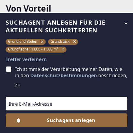
Von Vorteil
provisionsfrei
SUCHAGENT ANLEGEN FÜR DIE
aufgeschlossen
AKTUELLEN SUCHKRITERIEN
Grund und Boden
Grundstück
dibeo.at entdecken
Grundfläche
:
1.000
-
1.500
m²
Mieten vom Immo-Experten
Treffer verfeinern
Kaufen vom Immo-Experten
Ich stimme der Verarbeitung meiner Daten, wie
in den
Datenschutzbestimmungen
beschrieben,
Virtuelle Rundgänge
zu.
Vermieten oder verkaufen
Info für Immobilien Makler
Suchagent anlegen
Jetzt Suchagent anlegen
© DIBEO.AT - DIE BESTEN OBJEKTE 2026