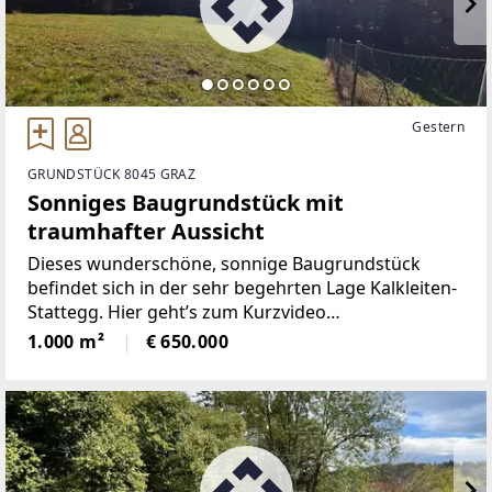
Gestern
GRUNDSTÜCK 8045 GRAZ
Sonniges Baugrundstück mit
traumhafter Aussicht
Dieses wunderschöne, sonnige Baugrundstück
befindet sich in der sehr begehrten Lage Kalkleiten-
Stattegg. Hier geht’s zum Kurzvideo
[https://youtu.be/4Vz7PuRNWbE]Gelegen am
1.000 m²
€ 650.000
Stadtrand von Graz bietet Kalkleiten-Stattegg eine
perfekte Balance