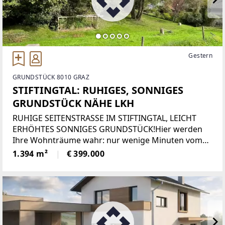
Gestern
GRUNDSTÜCK 8010 GRAZ
STIFTINGTAL: RUHIGES, SONNIGES
GRUNDSTÜCK NÄHE LKH
RUHIGE SEITENSTRASSE IM STIFTINGTAL, LEICHT
ERHÖHTES SONNIGES GRUNDSTÜCK!Hier werden
Ihre Wohnträume wahr: nur wenige Minuten vom
LKH entfernt, liegt dieses schöne Grundstück leicht
1.394 m²
€ 399.000
erhöht im Stiftingtal. Ganztagessonne, alter
Baumbestand und