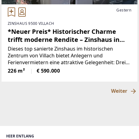
Gestern
ZINSHAUS 9500 VILLACH
*Neuer Preis* Historischer Charme
trifft moderne Rendite – Zinshaus in
Villachs Innenstadt
Dieses top sanierte Zinshaus im historischen
Zentrum von Villach bietet Anlegern und
Ferienvermietern eine attraktive Gelegenheit: Drei
unterschiedliche Wohnungen und ein voll
226 m²
€ 590.000
ausgestatteter Pub im Erdgeschoss ermöglichen
flexible Nutzung und sofortige
Weiter
HIER ENTLANG