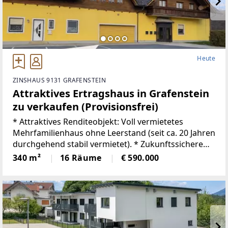
Heute
ZINSHAUS 9131 GRAFENSTEIN
Attraktives Ertragshaus in Grafenstein
zu verkaufen (Provisionsfrei)
* Attraktives Renditeobjekt: Voll vermietetes
Mehrfamilienhaus ohne Leerstand (seit ca. 20 Jahren
durchgehend stabil vermietet). * Zukunftssichere
Technik: Beheizung modern über Fernwärme und
340 m²
16 Räume
€ 590.000
brandneuer Glasfaseranschluss