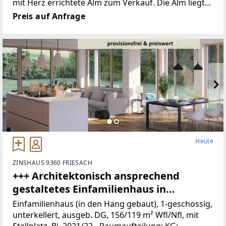
mit Herz errichtete Alm zum Verkauf. Die Alm liegt
auf 1435 m Seehöhe und ist zuerst über einen
Preis auf Anfrage
asphaltierten Gemeindeweg (Leppen), die restlichen
2 km über
Heute
ZINSHAUS 9360 FRIESACH
+++ Architektonisch ansprechend
gestaltetes Einfamilienhaus in
Hanglage +++
Einfamilienhaus (in den Hang gebaut), 1-geschossig,
unterkellert, ausgeb. DG, 156/119 m² Wfl/Nfl, mit