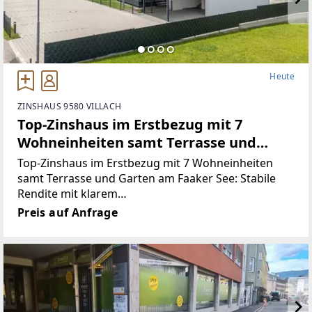
Heute
ZINSHAUS 9580 VILLACH
Top-Zinshaus im Erstbezug mit 7
Wohneinheiten samt Terrasse und
Garten am Faaker See: Stabile Rendite
Top-Zinshaus im Erstbezug mit 7 Wohneinheiten
mit klarem Wertsteigerungspotenzial
samt Terrasse und Garten am Faaker See: Stabile
Rendite mit klarem
WertsteigerungspotenzialAngeboten wird ein
Preis auf Anfrage
solides Ertragsobjekt in absoluter Top-Lage
zwischen Berg und See, in Drobollach am Faaker