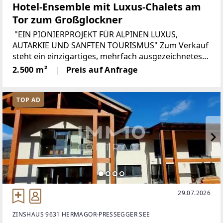
Hotel-Ensemble mit Luxus-Chalets am
Tor zum Großglockner
"EIN PIONIERPROJEKT FÜR ALPINEN LUXUS,
AUTARKIE UND SANFTEN TOURISMUS" Zum Verkauf
steht ein einzigartiges, mehrfach ausgezeichnetes
Tourismus-Ensemble im Herzen des Nationalparks
2.500 m²
Preis auf Anfrage
Hohe Tauern. Die Liegenschaft vereint
TOP AD
29.07.2026
ZINSHAUS 9631 HERMAGOR-PRESSEGGER SEE