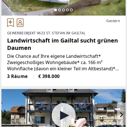
Gestern
GEWERBEOBJEKT 9623 ST. STEFAN IM GAILTAL
Landwirtschaft im Gailtal sucht grünen
Daumen
Die Chance auf Ihre eigene Landwirtschaft*
Zweigeschoßiges Wohngebäude* ca. 166 m²
Wohnfläche (davon ein kleiner Teil im Altbestand)*
Hofstelle mit Wirtschaftsgebäude (für Großvieh
3 Räume
€ 398.000
nicht mehr geeignet)* Scheune mit Heulager im
Obergeschoß