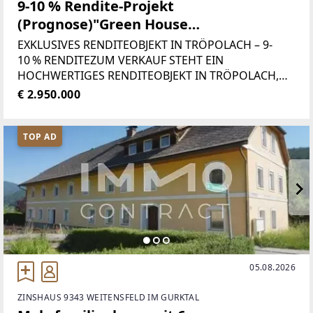
9-10 % Rendite-Projekt
(Prognose)"Green House
Appartements" Wohnungspaket direkt
EXKLUSIVES RENDITEOBJEKT IN TRÖPOLACH – 9-
beim Skilift "Nassfeld"
10 % RENDITEZUM VERKAUF STEHT EIN
HOCHWERTIGES RENDITEOBJEKT IN TRÖPOLACH,
KÄRNTEN, DIREKT AM EINGANG ZUM SKIGEBIET
€ 2.950.000
NASSFELD. MIT EINER ATTRAKTIVEN RENDITE VON 7-
8 % ÜBERZEUGT DIESE IMMOBILIE DURCH SICHERE
TOP AD
05.08.2026
ZINSHAUS 9343 WEITENSFELD IM GURKTAL