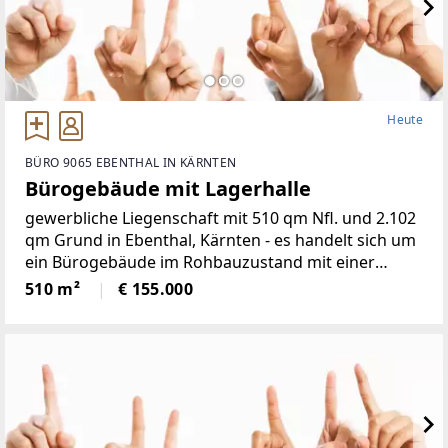
Heute
BÜRO 9065 EBENTHAL IN KÄRNTEN
Bürogebäude mit Lagerhalle
gewerbliche Liegenschaft mit 510 qm Nfl. und 2.102
qm Grund in Ebenthal, Kärnten - es handelt sich um
ein Bürogebäude im Rohbauzustand mit einer
angeschlossenen offenen, eingedeckten Lagerhalle -
510 m²
€ 155.000
die Höhe der Lagerhalle beträgt ca. 5
MeterSchätzwert: