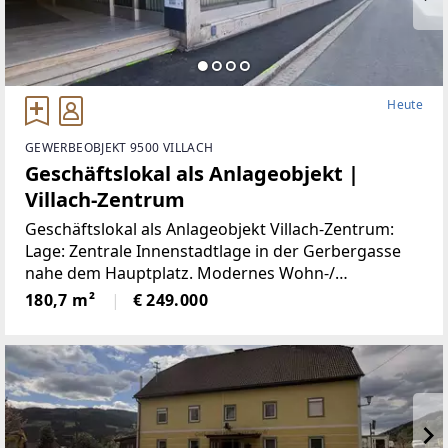
Heute
GEWERBEOBJEKT 9500 VILLACH
Geschäftslokal als Anlageobjekt |
Villach-Zentrum
Geschäftslokal als Anlageobjekt Villach-Zentrum:
Lage: Zentrale Innenstadtlage in der Gerbergasse
nahe dem Hauptplatz. Modernes Wohn-/
Geschäftsgebäude in gut einsehbarer Lage. Das
180,7 m²
€ 249.000
Lokal eignet sich für einen Handelsbetrieb oder