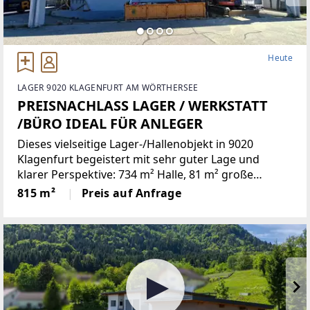
Heute
LAGER 9020 KLAGENFURT AM WÖRTHERSEE
PREISNACHLASS LAGER / WERKSTATT
/BÜRO IDEAL FÜR ANLEGER
Dieses vielseitige Lager-/Hallenobjekt in 9020
Klagenfurt begeistert mit sehr guter Lage und
klarer Perspektive: 734 m² Halle, 81 m² große
Laderampe, zahlreiche Sektionaltore sowie 95 m²
815 m²
Preis auf Anfrage
Bürofläche. Ideal für Logistik, Handel, Produktion
oder wachsende