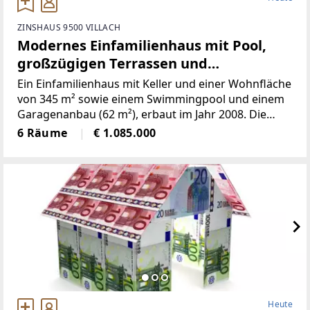
ZINSHAUS 9500 VILLACH
Modernes Einfamilienhaus mit Pool,
großzügigen Terrassen und
Garagenanbau
Ein Einfamilienhaus mit Keller und einer Wohnfläche
von 345 m² sowie einem Swimmingpool und einem
Garagenanbau (62 m²), erbaut im Jahr 2008. Die
Raumaufteilung ist wie folgt: Im Keller befinden sich
6 Räume
€ 1.085.000
ein Vorraum, ein Büro, ein Technikraum, eine
Dusche,
Heute