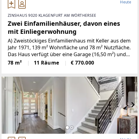
Heute
ZINSHAUS 9020 KLAGENFURT AM WÖRTHERSEE
Zwei Einfamilienhäuser, davon eines
mit Einliegerwohnung
A) Zweistöckiges Einfamilienhaus mit Keller aus dem
Jahr 1971, 139 m² Wohnfläche und 78 m² Nutzfläche.
Das Haus verfügt über eine Garage (16,50 m²) und
ist wie folgt aufgeteilt: Im Keller befinden sich ein
78 m²
11 Räume
€ 770.000
Treppenhaus, ein Vorraum, ein Heizraum, ein
Tankraum