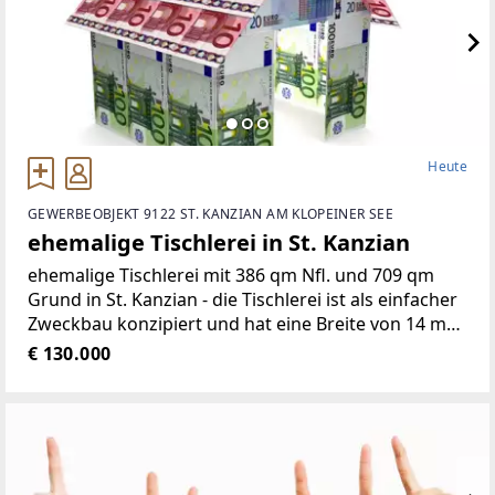
Heute
GEWERBEOBJEKT 9122 ST. KANZIAN AM KLOPEINER SEE
ehemalige Tischlerei in St. Kanzian
ehemalige Tischlerei mit 386 qm Nfl. und 709 qm
Grund in St. Kanzian - die Tischlerei ist als einfacher
Zweckbau konzipiert und hat eine Breite von 14 m
und eine Länge von 27,60 m - im Südwesttrakt sind
€ 130.000
die drei Maschinenräume als Tischlereiwerkstätte