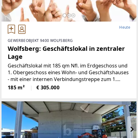
Heute
GEWERBEOBJEKT 9400 WOLFSBERG
Wolfsberg: Geschäftslokal in zentraler
Lage
Geschäftslokal mit 185 qm Nfl. im Erdgeschoss und
1. Obergeschoss eines Wohn- und Geschäftshauses
- mit einer internen Verbindungstreppe zum 1.
Obergeschoss und zum Kellergeschoss - im alten
185 m²
€ 305.000
Stadtkern im Kreuzungsbereich der Fußgängerzone
gelegenSchätzwert: