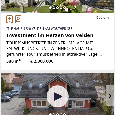
Gestern
ZINSHAUS 9220 VELDEN AM WÖRTHER SEE
Investment im Herzen von Velden
TOURISMUSBETRIEB IN ZENTRUMSLAGE MIT
ENTWICKLUNGS- UND WOHNPOTENTIAL! Gut
geführter Tourismusbetrieb in attraktiver Lage,
eingebettet in eine lebendige Region mit stabilem
380 m²
€ 2.300.000
Wohn- und Gewerbemarkt.Die Region zeichnet sich
durch