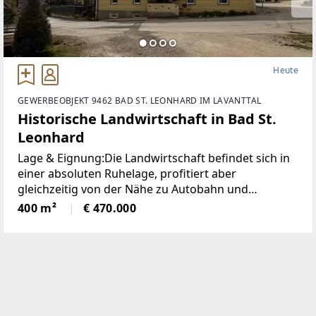
Heute
GEWERBEOBJEKT 9462 BAD ST. LEONHARD IM LAVANTTAL
Historische Landwirtschaft in Bad St.
Leonhard
Lage & Eignung:Die Landwirtschaft befindet sich in
einer absoluten Ruhelage, profitiert aber
gleichzeitig von der Nähe zu Autobahn und
Bundesstraße. Damit eignet sich das Objekt sowohl
400 m²
€ 470.000
für landwirtschaftliche Nutzung als auch für ein
kleines Gewerbe,