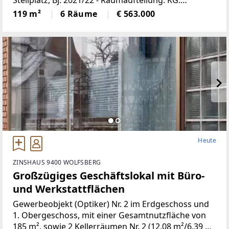
Stellplatz, Bj. 2021/22 - Raumaufteilung: KG:
Vorraum, Büro, Bad/WC, Technikraum, Yogaraum
119 m²
6 Räume
€ 563.000
(groß), Carport im KG, 119,11 m²; EG: Vorraum,
Dusche/WC,
Heute
ZINSHAUS 9400 WOLFSBERG
Großzügiges Geschäftslokal mit Büro-
und Werkstattflächen
Gewerbeobjekt (Optiker) Nr. 2 im Erdgeschoss und
1. Obergeschoss, mit einer Gesamtnutzfläche von
185 m², sowie 2 Kellerräumen Nr. 2 (12,08 m²/6,39 m²