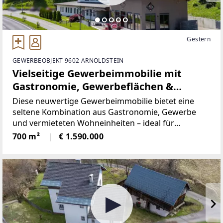
Gestern
GEWERBEOBJEKT 9602 ARNOLDSTEIN
Vielseitige Gewerbeimmobilie mit
Gastronomie, Gewerbeflächen &
vermieteten Wohnungen nahe der
Diese neuwertige Gewerbeimmobilie bietet eine
italienischen Grenze
seltene Kombination aus Gastronomie, Gewerbe
und vermieteten Wohneinheiten – ideal für
Unternehmer, Investoren oder ein
700 m²
€ 1.590.000
Unternehmerehepaar, das Wohnen, Arbeiten und
laufende Einnahmen optimal miteinander verbinden