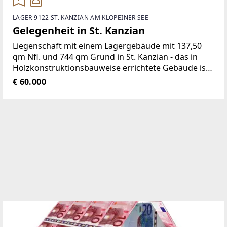
LAGER 9122 ST. KANZIAN AM KLOPEINER SEE
Gelegenheit in St. Kanzian
Liegenschaft mit einem Lagergebäude mit 137,50
qm Nfl. und 744 qm Grund in St. Kanzian - das in
Holzkonstruktionsbauweise errichtete Gebäude ist
mit einem flachen Satteldach versehen - die
€ 60.000
Dacheindeckung ist mit Trapezblechbahnen
ausgeführtSchätzwert: