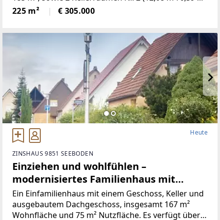
Nutzfläche), Baujahr 1967. Aufteilung der Räume:
225 m²
€ 305.000
Erdgeschoss: Eingangsbereich, Verkaufsfläche,
Windfang/Loggia,
Heute
ZINSHAUS 9851 SEEBODEN
Einziehen und wohlfühlen –
modernisiertes Familienhaus mit
zahlreichen Extras
Ein Einfamilienhaus mit einem Geschoss, Keller und
ausgebautem Dachgeschoss, insgesamt 167 m²
Wohnfläche und 75 m² Nutzfläche. Es verfügt über