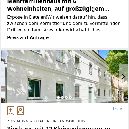
Mehrfamilienhaus mit 6
Wohneinheiten, auf großzügigem
Grundstück und 6 Stellplätzen I Hohes
Expose in Dateien!Wir weisen darauf hin, dass
Potential für starke Rendite
zwischen dem Vermittler und dem zu vermittelnden
Dritten ein familiäres oder wirtschaftliches
Naheverhältnis besteht.Der Vermittler ist als
Preis auf Anfrage
Doppelmakler tätig.Finden Sie noch mehr attraktive
Heute
ZINSHAUS 9020 KLAGENFURT AM WÖRTHERSEE
Zinshaus mit 12 Kleinwohnungen zu