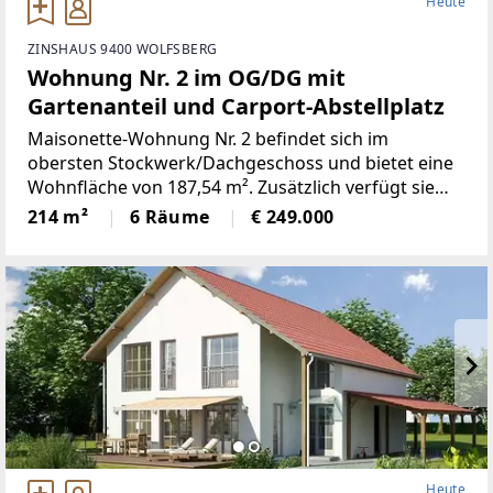
Heute
ZINSHAUS 9400 WOLFSBERG
Wohnung Nr. 2 im OG/DG mit
Gartenanteil und Carport-Abstellplatz
Maisonette-Wohnung Nr. 2 befindet sich im
obersten Stockwerk/Dachgeschoss und bietet eine
Wohnfläche von 187,54 m². Zusätzlich verfügt sie
über ein Kellerabteil mit einer Fläche von 17,18 m²
214 m²
6 Räume
€ 249.000
sowie einen Carport-Stellplatz mit der Nummer K02
(17,19 m²).
Heute