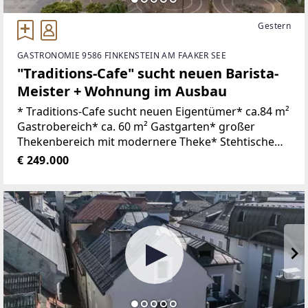
Gestern
GASTRONOMIE 9586 FINKENSTEIN AM FAAKER SEE
"Traditions-Cafe" sucht neuen Barista-
Meister + Wohnung im Ausbau
* Traditions-Cafe sucht neuen Eigentümer* ca.84 m²
Gastrobereich* ca. 60 m² Gastgarten* großer
Thekenbereich mit modernere Theke* Stehtische
und Sitzplätze im Gastroraum mit Theke* ca. 18
€ 249.000
Sitzplätze im Gastraum 2* kleine Küche*