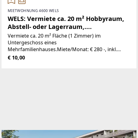
MIETWOHNUNG 4600 WELS
WELS: Vermiete ca. 20 m² Hobbyraum,
Abstell- oder Lagerraum,....
Vermiete ca. 20 m² Fläche (1 Zimmer) im
Untergeschoss eines
Mehrfamilienhauses.Miete/Monat: € 280 -, inkl.
BetirebskostenAuch kurzfristige Vermietungen
€ 10,00
möglich!Für Fragen und für eine Besichtigung stehe
ich Ihnen gerne