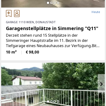
Heute
GARAGE 1110 WIEN, DONAUSTADT
Garagenstellplätze in Simmering "Q11"
Derzeit stehen rund 15 Stellplätze in der
Simmeringer Hauptstraße im 11. Bezirk in der
Tiefgarage eines Neubauhauses zur Verfügung.Bitte
beachten Sie die Einfahrtshöhe: 2,10
10 m²
€ 98,00
mInfrastruktur:Die U-Bahn-Station "Simmering"