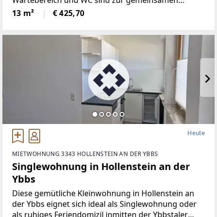
Wartebereich und WC sind zur gemeinsamen
Nutzung vorgesehen. Verrechnung nach
13 m²
€ 425,70
individueller Vereinbarung entsprechend Bedarf.
Optional steht auch ein Mitarbeiterraum
Heute
MIETWOHNUNG 3343 HOLLENSTEIN AN DER YBBS
Singlewohnung in Hollenstein an der
Ybbs
Diese gemütliche Kleinwohnung in Hollenstein an
der Ybbs eignet sich ideal als Singlewohnung oder
als ruhiges Feriendomizil inmitten der Ybbstaler