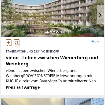
Heute
ETAGENWOHNUNG 2331 VÖSENDORF
viéno - Leben zwischen Wienerberg und
Weinberg
viéno - Leben zwischen Wienerberg und
WeinbergPROVISIONSFREIE Mietwohnungen mit
KÜCHE direkt vom Bauträger!In unmittelbarer Nähe
zur südlichen Stadtgrenze von Wien entsteht in der
Preis auf Anfrage
lebenswerten Gemeinde Vösendorf ein neues
Wohnquartier