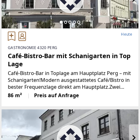
Heute
GASTRONOMIE 4320 PERG
Café-Bistro-Bar mit Schanigarten in Top
Lage
Café-Bistro-Bar in Toplage am Hauptplatz Perg – mit
Schanigarten!Modern ausgestattetes Café/Bistro in
bester Frequenzlage direkt am Hauptplatz.Zwei
Eingänge (Hauptplatz & Herrenstraße), attraktiver
86 m²
Preis auf Anfrage
Schanigarten, direkt neben dem Perger