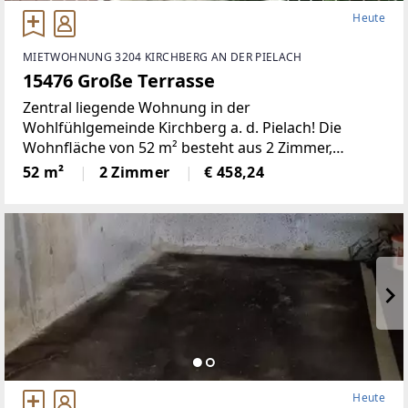
Heute
MIETWOHNUNG 3204 KIRCHBERG AN DER PIELACH
15476 Große Terrasse
Zentral liegende Wohnung in der
Wohlfühlgemeinde Kirchberg a. d. Pielach! Die
Wohnfläche von 52 m² besteht aus 2 Zimmer,
größerer Wohn-Eßküche, verfliestes Bad mit Dusche
52 m²
2 Zimmer
€ 458,24
und WC. Die große Terrasse ladet zum Relaxen ein.
Der Mietpreis
Heute