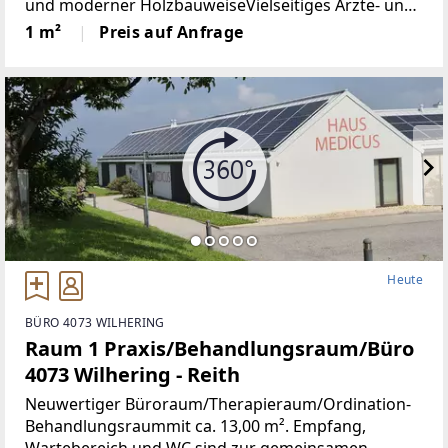
und moderner HolzbauweiseVielseitiges Ärzte- und
Therapieangebot im Nebengebäude "humanum"
1 m²
Preis auf Anfrage
(rb-gesundheit.at)Die Angaben zum Energieausweis
Heute
BÜRO 4073 WILHERING
Raum 1 Praxis/Behandlungsraum/Büro
4073 Wilhering - Reith
Neuwertiger Büroraum/Therapieraum/Ordination-
Behandlungsraummit ca. 13,00 m². Empfang,