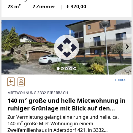
Alpen. Die Wohnung verfügt über zwei gut
23 m²
2 Zimmer
€ 320,00
geschnittene Zimmer,
Heute
MIETWOHNUNG 3332 BIBERBACH
140 m² große und helle Mietwohnung in
ruhiger Grünlage mit Blick auf den
Sonntagberg
Zur Vermietung gelangt eine ruhige und helle, ca.
140 m² große Miet-Wohnung in einem
Zweifamilienhaus in Adersdorf 421, in 3332