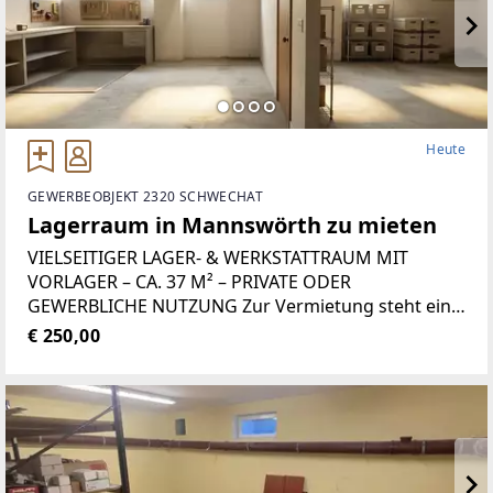
Heute
GEWERBEOBJEKT 2320 SCHWECHAT
Lagerraum in Mannswörth zu mieten
VIELSEITIGER LAGER- & WERKSTATTRAUM MIT
VORLAGER – CA. 37 M² – PRIVATE ODER
GEWERBLICHE NUTZUNG Zur Vermietung steht ein
ca. 30 m² großer, vielseitig nutzbarer Lager- und
€ 250,00
Werkstattraum. Zusätzlich ist ein kleines Vorlager
mit ca.