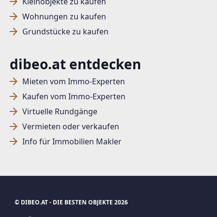
Kleinobjekte zu kaufen
Wohnungen zu kaufen
Grundstücke zu kaufen
SUCHAGENT ANLEGEN FÜR DIE
dibeo.at entdecken
AKTUELLEN SUCHKRITERIEN
Mieten vom Immo-Experten
Miete
bis
500
€
Kaufen vom Immo-Experten
Treffer verfeinern
Virtuelle Rundgänge
Ich stimme der Verarbeitung meiner Daten, wie
in den
Datenschutzbestimmungen
beschrieben,
Vermieten oder verkaufen
zu.
Info für Immobilien Makler
Suchagent anlegen
© DIBEO.AT - DIE BESTEN OBJEKTE 2026
Jetzt Suchagent anlegen