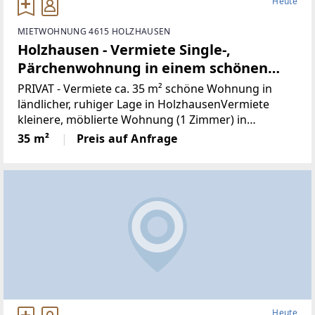
Heute
MIETWOHNUNG 4615 HOLZHAUSEN
Holzhausen - Vermiete Single-,
Pärchenwohnung in einem schönen
Bauernhof!
PRIVAT - Vermiete ca. 35 m² schöne Wohnung in
ländlicher, ruhiger Lage in HolzhausenVermiete
kleinere, möblierte Wohnung (1 Zimmer) in
ländlicher Alleinlage!Miete: € 680,- inkl.
35 m²
Preis auf Anfrage
Betriebskosten (mit Strom, Heizung)Kaution: €
1800,-Keine
Heute