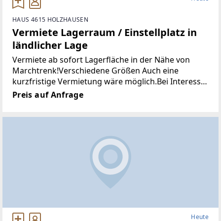
HAUS 4615 HOLZHAUSEN
Vermiete Lagerraum / Einstellplatz in
ländlicher Lage
Vermiete ab sofort Lagerfläche in der Nähe von
Marchtrenk!Verschiedene Größen Auch eine
kurzfristige Vermietung wäre möglich.Bei Interesse
an einer Besichtigung bitte die Kontaktaufnahme
Preis auf Anfrage
ausfüllen oder einfach anrufen unter
Heute