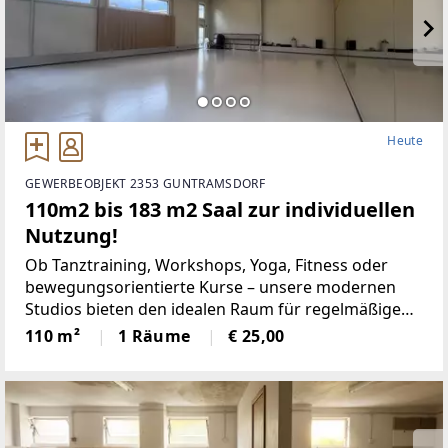
Heute
GEWERBEOBJEKT 2353 GUNTRAMSDORF
110m2 bis 183 m2 Saal zur individuellen
Nutzung!
Ob Tanztraining, Workshops, Yoga, Fitness oder
bewegungsorientierte Kurse – unsere modernen
Studios bieten den idealen Raum für regelmäßige
oder einmalige Nutzung.Alle Räume sind
110 m²
1 Räume
€ 25,00
klimatisiert, hochwertig ausgestattet und verfügen
über eine professionelle