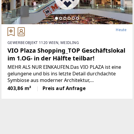
Heute
GEWERBEOBJEKT 1120 WIEN, MEIDLING
VIO Plaza Shopping_TOP Geschäftslokal
im 1.OG- in der Hälfte teilbar!
MEHR ALS NUR EINKAUFEN.Das VIO PLAZA ist eine
gelungene und bis ins letzte Detail durchdachte
Symbiose aus moderner Architektur,
hervorragender Infrastruktur und effizientem sowie
403,86 m²
Preis auf Anfrage
nachhaltigemEnergiemanagement.