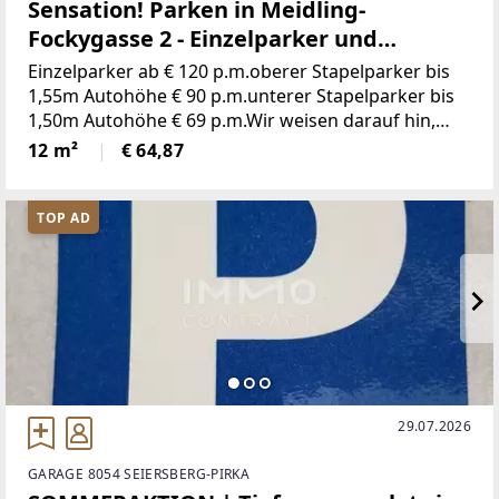
Sensation! Parken in Meidling-
Fockygasse 2 - Einzelparker und
Stapelparkplatz
Einzelparker ab € 120 p.m.oberer Stapelparker bis
1,55m Autohöhe € 90 p.m.unterer Stapelparker bis
1,50m Autohöhe € 69 p.m.Wir weisen darauf hin,
dass zwischen dem Vermittler und dem zu
12 m²
€ 64,87
vermittelnden Dritten ein familiäres oder
TOP AD
29.07.2026
GARAGE 8054 SEIERSBERG-PIRKA