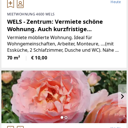
Heute
MIETWOHNUNG 4600 WELS
WELS - Zentrum: Vermiete schöne
Wohnung. Auch kurzfristige
Vermietung möglich!
Vermiete möblierte Wohnung. Ideal für
Wohngemeinschaften, Arbeiter, Monteure, ....(mit
Essküche, 2 Schlafzimmer, Dusche und WC). Nähe FH
Wels!Hier haben Sie eine ca. 70 m² gemütliche und
70 m²
€ 10,00
möblierte Altbauwohnung mit verschiedenen
Nutzungsmöglichkeiten