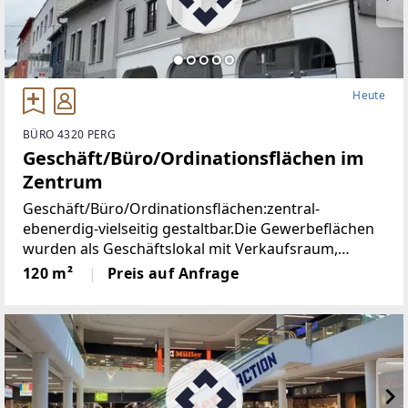
Heute
BÜRO 4320 PERG
Geschäft/Büro/Ordinationsflächen im
Zentrum
Geschäft/Büro/Ordinationsflächen:zentral-
ebenerdig-vielseitig gestaltbar.Die Gewerbeflächen
wurden als Geschäftslokal mit Verkaufsraum,
Schaufenster, Lagerräume im EG und KG genutzt.
120 m²
Preis auf Anfrage
Der Vermieter ist bereit, notwendige Aus- und
Umgestaltungsarbeiten