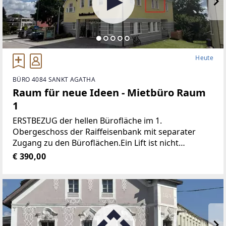
Heute
BÜRO 4084 SANKT AGATHA
Raum für neue Ideen - Mietbüro Raum
1
ERSTBEZUG der hellen Bürofläche im 1.
Obergeschoss der Raiffeisenbank mit separater
Zugang zu den Büroflächen.Ein Lift ist nicht
vorhanden!Jedes Büro ist mit einem Schließsystem
€ 390,00
ausgestattet.Durch den gut durchdachten
Grundriss