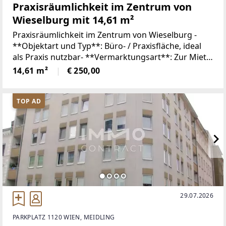
Praxisräumlichkeit im Zentrum von
Wieselburg mit 14,61 m²
Praxisräumlichkeit im Zentrum von Wieselburg -
**Objektart und Typ**: Büro- / Praxisfläche, ideal
als Praxis nutzbar- **Vermarktungsart**: Zur Miete-
**Standort**: Zentral in Wieselburg gelegen-
14,61 m²
€ 250,00
**Bauweise**: Solide Massivbauweise-
TOP AD
29.07.2026
PARKPLATZ 1120 WIEN, MEIDLING