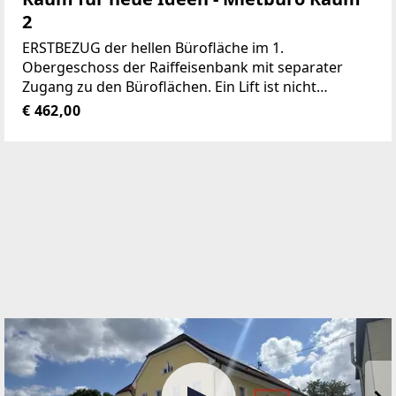
2
ERSTBEZUG der hellen Bürofläche im 1.
Obergeschoss der Raiffeisenbank mit separater
Zugang zu den Büroflächen. Ein Lift ist nicht
vorhanden!Jedes Büro ist mit einem Schließsystem
€ 462,00
ausgestattet.Durch den gut durchdachten
Grundriss eignen