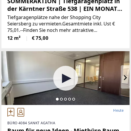
SOMMERAKTION | Tiefgaragenplatz in
der Kärntner Straße 538 | EIN MONAT
MIETFREI
Tiefgaragenplätze nahe der Shopping City
Seiersberg zu vermieten.Gesamtmiete inkl. Ust €
75,01.--Finden Sie noch mehr attraktive
Liegenschaften auf www.IMMOcontract.at
12 m²
€ 75,00
[http://www.immocontract.at/]IMMO einen Besuch
wert.Infrastruktur
Heute
BÜRO 4084 SANKT AGATHA
Raum für neue Ideen - Mietbüro Raum