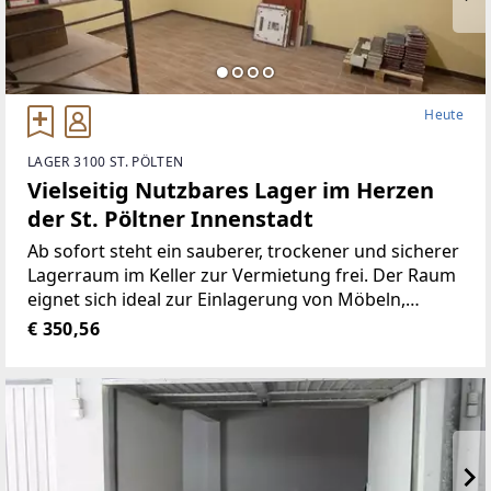
Heute
LAGER 3100 ST. PÖLTEN
Vielseitig Nutzbares Lager im Herzen
der St. Pöltner Innenstadt
Ab sofort steht ein sauberer, trockener und sicherer
Lagerraum im Keller zur Vermietung frei. Der Raum
eignet sich ideal zur Einlagerung von Möbeln,
Umzugskartons, Werkzeug, Sportgeräten oder
€ 350,56
sonstigen privaten Gegenständen.Der Lagerraum
befindet