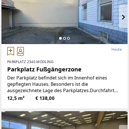
Heute
PARKPLATZ 2340 MÖDLING
Parkplatz Fußgängerzone
Der Parkplatz befindet sich im Innenhof eines
gepflegten Hauses. Besonders ist die
ausgezeichnete Lage des Parkplatzes.Durchfahrt
max. 2,45 mHöhe max. 2,5 mParkplatz 2,5m x 5 m
12,5 m²
€ 138,00