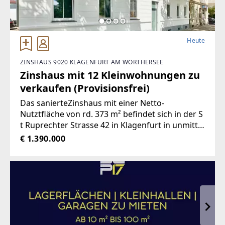
Heute
ZINSHAUS 9020 KLAGENFURT AM WÖRTHERSEE
Zinshaus mit 12 Kleinwohnungen zu
verkaufen (Provisionsfrei)
Das sanierteZinshaus mit einer Netto-
Nutztfläche von rd. 373 m² befindet sich in der S
t Ruprechter Strasse 42 in Klagenfurt in unmittel
barer Nähe zum Hauptbahnhof. Das Zinshaus is
€ 1.390.000
t voll unterkellert und besteht aus insgesamt 12
vermietetenWohnungen und einem Innenhof. D
ie genaue Aufteilung der Wohnungen kann aus
den beiliegenden Flächenplänen entnommen w
erden.4 Wohnungen verfügen über einen Balko
n. In den Wohnungen sind Einbauküchen verba
ut. Die Raumhöhe liegt bei 3 m. Die Bäder sind v
erfliest. Die Heizung erfolgt per Fernwärme. Das