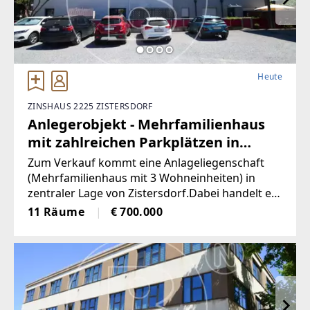
Heute
ZINSHAUS 2225 ZISTERSDORF
Anlegerobjekt - Mehrfamilienhaus
mit zahlreichen Parkplätzen in
Bestlage!
Zum Verkauf kommt eine Anlageliegenschaft
(Mehrfamilienhaus mit 3 Wohneinheiten) in
zentraler Lage von Zistersdorf.Dabei handelt es
sich um ein Grundstück mit ca. 893 m²,
11 Räume
€ 700.000