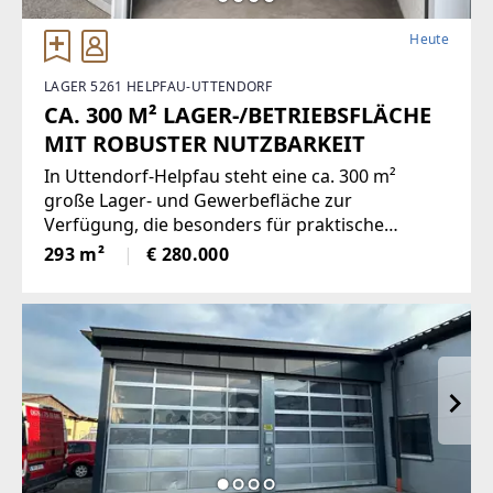
Heute
LAGER 5261 HELPFAU-UTTENDORF
CA. 300 M² LAGER-/BETRIEBSFLÄCHE
MIT ROBUSTER NUTZBARKEIT
In Uttendorf-Helpfau steht eine ca. 300 m²
große Lager- und Gewerbefläche zur
Verfügung, die besonders für praktische
betriebliche Zwecke geeignet ist. Die Halle
293 m²
€ 280.000
verfügt über eine stabile Stahlkonstruktion und
ist auf eine robuste Nutzung ausgelegt ?