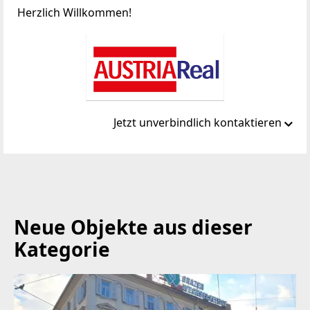
Herzlich Willkommen!
Jetzt unverbindlich kontaktieren
Standort
Jasomirgottstrasse 6/Xb
1010 Wien, Innere Stadt
Neue Objekte aus dieser
TELEFON
Kategorie
01/2632555
WEBSITE
http://www.austriareal.com