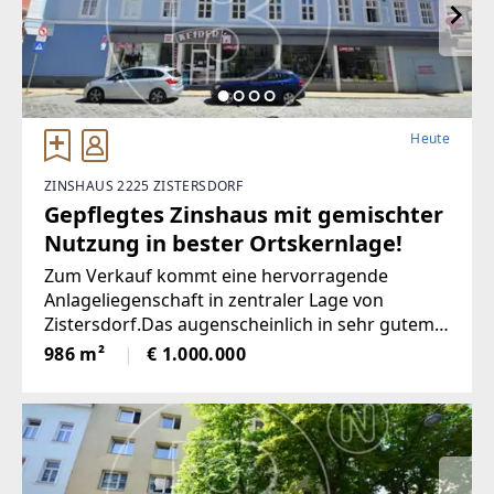
Heute
ZINSHAUS 2225 ZISTERSDORF
Gepflegtes Zinshaus mit gemischter
Nutzung in bester Ortskernlage!
Zum Verkauf kommt eine hervorragende
Anlageliegenschaft in zentraler Lage von
Zistersdorf.Das augenscheinlich in sehr gutem
Erhaltungszustand befindliche Objekt liegt im
986 m²
€ 1.000.000
historischen Stadtkern, direkt gegenüber