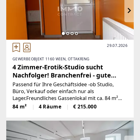
29.07.2026
GEWERBEOBJEKT 1160 WIEN, OTTAKRING
4 Zimmer-Erotik-Studio sucht
Nachfolger! Branchenfrei - gute
Sichtbarkeit!
Passend für Ihre Geschäftsidee -ob Studio,
Büro, Verkauf oder einfach nur als
Lager.Freundliches Gassenlokal mit ca. 84 m²
Geschäftsfläche,Die Räumlichkeiten teilen sich
84 m²
4 Räume
€ 215.000
folgend auf:° 1 Vorzimmer° 1 Zimmer ca. 14 m²