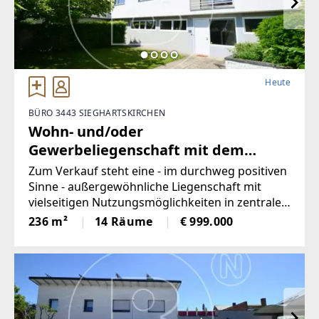
Heute
BÜRO 3443 SIEGHARTSKIRCHEN
Wohn- und/oder
Gewerbeliegenschaft mit dem
"gewissen Etwas"!
Zum Verkauf steht eine - im durchweg positiven
Sinne - außergewöhnliche Liegenschaft mit
vielseitigen Nutzungsmöglichkeiten in zentraler
Lage von Sieghartskirchen.Die Marktgemeinde
236 m²
14 Räume
€ 999.000
mit ca. 7.800 Einwohnern bietet