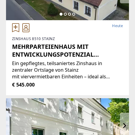
Heute
ZINSHAUS 8510 STAINZ
MEHRPARTEIENHAUS MIT
ENTWICKLUNGSPOTENZIAL
(Provisionsfrei)
Ein gepflegtes, teilsaniertes Zinshaus in
zentraler Ortslage von Stainz
mit viervermietbaren Einheiten – ideal als
Lückenfüller-Projekt für ein
€ 545.000
regionalesBauunternehmen.Die
Grundsanierung ist bereits erfolgt
(Generalsanierung