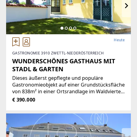
Heute
GASTRONOMIE 3910 ZWETTL-NIEDERÖSTERREICH
WUNDERSCHÖNES GASTHAUS MIT
STADL & GARTEN
Dieses äußerst gepflegte und populäre
Gastronomieobjekt auf einer Grundstücksfläche
von 838m² in einer Ortsrandlage im Waldviertel
bietet eine Vielzahl von Nutzungsmöglichkeiten
€ 390.000
wie zum Beispiel Restaurant der gehobenen
Gastronomie, traditionelles Gasthaus