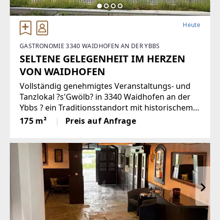
Heute
GASTRONOMIE 3340 WAIDHOFEN AN DER YBBS
SELTENE GELEGENHEIT IM HERZEN
VON WAIDHOFEN
Vollständig genehmigtes Veranstaltungs- und
Tanzlokal ?s'Gwölb? in 3340 Waidhofen an der
Ybbs ? ein Traditionsstandort mit historischem
Gewölbe und unverwechselbarem Ambiente,
175 m²
Preis auf Anfrage
direkt an der B121. Ideal für Betreiber*innen,
die sofort starten möchten: