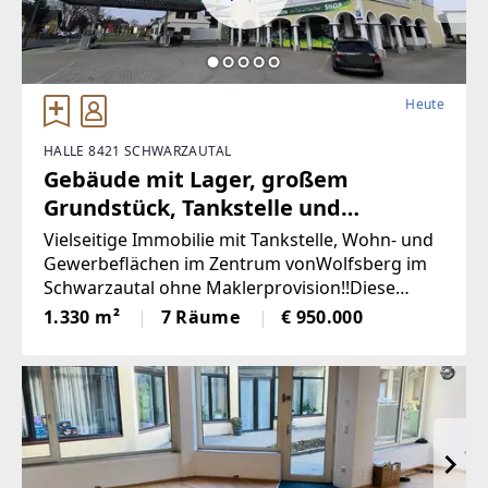
Heute
HALLE 8421 SCHWARZAUTAL
Gebäude mit Lager, großem
Grundstück, Tankstelle und
Wohnung in bester Lage
Vielseitige Immobilie mit Tankstelle, Wohn- und
(Provisionsfrei)
Gewerbeflächen im Zentrum vonWolfsberg im
Schwarzautal ohne Maklerprovision!!Diese
gepflegte und äußerst vielseitige Liegenschaft
1.330 m²
7 Räume
€ 950.000
im Herzen von Wolfsberg imSchwarzautal
vereint Wohnen,