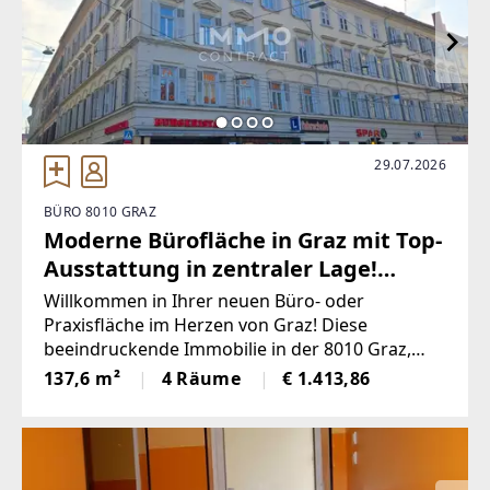
EMAIL
office@austriareal.com
29.07.2026
BÜRO 8010 GRAZ
Moderne Bürofläche in Graz mit Top-
Ausstattung in zentraler Lage!
Radetzkystraße 1
Willkommen in Ihrer neuen Büro- oder
Praxisfläche im Herzen von Graz! Diese
beeindruckende Immobilie in der 8010 Graz,
Steiermark, bietet Ihnen nicht nur eine
137,6 m²
4 Räume
€ 1.413,86
erstklassige Lage, sondern auch alle
Annehmlichkeiten, die Sie für Ihr erfolgreiches
Arbeiten