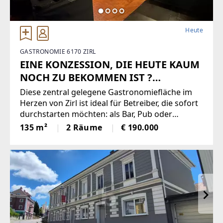
Heute
GASTRONOMIE 6170 ZIRL
EINE KONZESSION, DIE HEUTE KAUM
NOCH ZU BEKOMMEN IST ?
NACHTLOKAL IM HERZEN VON ZIRL
Diese zentral gelegene Gastronomiefläche im
Herzen von Zirl ist ideal für Betreiber, die sofort
durchstarten möchten: als Bar, Pub oder
Nachtlokal. Zwei Räume, ein voll ausgestatteter
135 m²
2 Räume
€ 190.000
Barbereich und eine kleine Küche bieten alles
für stimmungsvolle Abende.