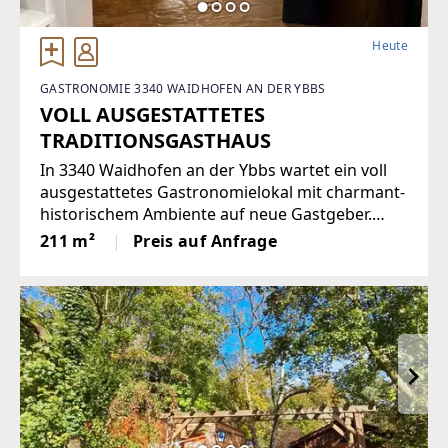
Heute
GASTRONOMIE 3340 WAIDHOFEN AN DER YBBS
VOLL AUSGESTATTETES
TRADITIONSGASTHAUS
In 3340 Waidhofen an der Ybbs wartet ein voll
ausgestattetes Gastronomielokal mit charmant-
historischem Ambiente auf neue Gastgeber.
Ideal für Betreiber, die gutbürgerliche Küche mit
211 m²
Preis auf Anfrage
Charakter anbieten und ein großes regionales
Einzugsgebiet nutzen möchten.