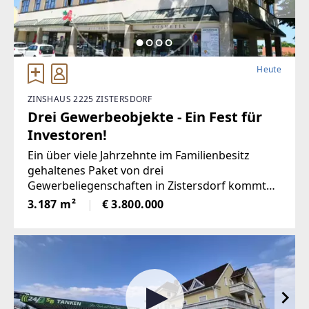
Heute
ZINSHAUS 2225 ZISTERSDORF
Drei Gewerbeobjekte - Ein Fest für
Investoren!
Ein über viele Jahrzehnte im Familienbesitz
gehaltenes Paket von drei
Gewerbeliegenschaften in Zistersdorf kommt
nun wegen des Ablebens des 87-jährigen
3.187 m²
€ 3.800.000
Familienpatriarchen durch die Erben zum
Verkauf. Verkäuferseitig