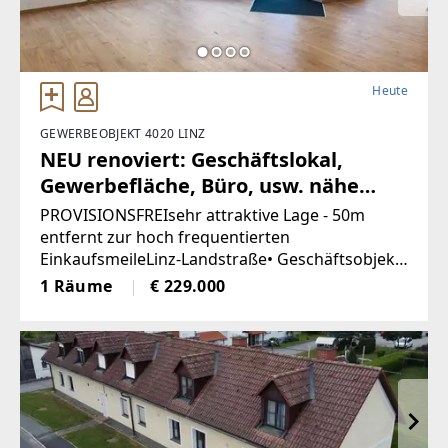
Heute
GEWERBEOBJEKT 4020 LINZ
NEU renoviert: Geschäftslokal,
Gewerbefläche, Büro, usw. nähe
Landstrasse-Linz (Provisionsfrei)
PROVISIONSFREIsehr attraktive Lage - 50m
entfernt zur hoch frequentierten
EinkaufsmeileLinz-Landstraße• Geschäftsobjekt
wurde entkernt und generalsaniert• Klimatisiert
1 Räume
€ 229.000
(Klimaanlage)• neue Böden, neue Heizkörper•