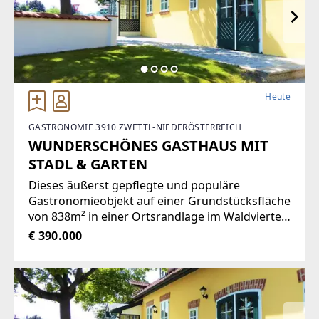
Heute
GASTRONOMIE 3910 ZWETTL-NIEDERÖSTERREICH
WUNDERSCHÖNES GASTHAUS MIT
STADL & GARTEN
Dieses äußerst gepflegte und populäre
Gastronomieobjekt auf einer Grundstücksfläche
von 838m² in einer Ortsrandlage im Waldviertel
bietet eine Vielzahl von Nutzungsmöglichkeiten
€ 390.000
wie zum Beispiel Restaurant der gehobenen
Gastronomie, traditionelles Gasthaus