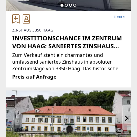
Heute
ZINSHAUS 3350 HAAG
INVESTITIONSCHANCE IM ZENTRUM
VON HAAG: SANIERTES ZINSHAUS
MIT 5 WOHNEINHEITEN
Zum Verkauf steht ein charmantes und
umfassend saniertes Zinshaus in absoluter
Zentrumslage von 3350 Haag. Das historische
Gebäude (Bj. ca. 1900) wurde 2016/2017
Preis auf Anfrage
hochwertig renoviert und bietet auf ca. 340 m²
Wohnfläche fünf gut geschnittene
Wohneinheiten.