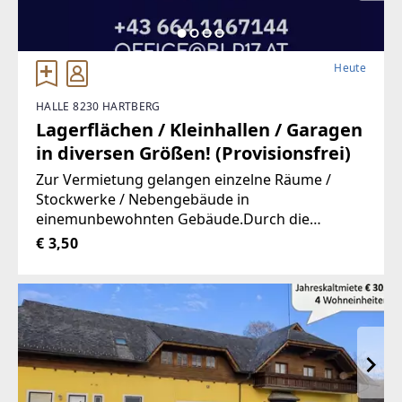
Dachgeschoß ist ausgebaut. Im Innenhof befin
den sich 4 Stellplätze sowie ein kleines Nebenge
bäude mit einer Singlewohnung.EckdatenNutzfl
Heute
äche: rd. 373 m2Wohnungen: 12Mietverträge: 1
2 Befristet
HALLE 8230 HARTBERG
Lagerflächen / Kleinhallen / Garagen
in diversen Größen! (Provisionsfrei)
Zur Vermietung gelangen einzelne Räume /
Stockwerke / Nebengebäude in
einemunbewohnten Gebäude.Durch die
hervorragende Trennbarkeit der
€ 3,50
Räumlichkeiten, stehen Ihnen Größen vonca. 10
m² bis ca. 100 m² zur Verfügung.Aufgrund der