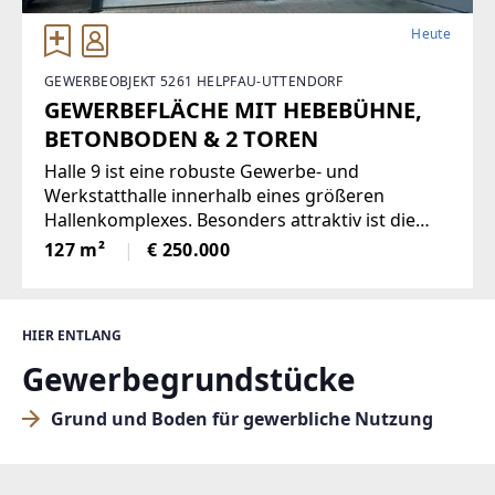
Heute
GEWERBEOBJEKT 5261 HELPFAU-UTTENDORF
GEWERBEFLÄCHE MIT HEBEBÜHNE,
BETONBODEN & 2 TOREN
Halle 9 ist eine robuste Gewerbe- und
Werkstatthalle innerhalb eines größeren
Hallenkomplexes. Besonders attraktiv ist die
vorhandene Hebebühne, wodurch die Halle
127 m²
€ 250.000
ideal für Kfz-Betriebe, Reparaturarbeiten,
Fahrzeugaufbereitung, Reifenservice,
Maschinenwartung
HIER ENTLANG
Gewerbegrundstücke
Grund und Boden für gewerbliche Nutzung