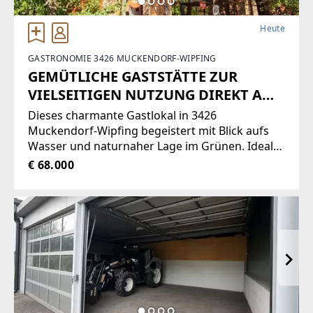
Heute
GASTRONOMIE 3426 MUCKENDORF-WIPFING
GEMÜTLICHE GASTSTÄTTE ZUR
VIELSEITIGEN NUTZUNG DIREKT AM
WASSER
Dieses charmante Gastlokal in 3426
Muckendorf-Wipfing begeistert mit Blick aufs
Wasser und naturnaher Lage im Grünen. Ideal
für Gastgeber:innen, die einen Ort zum
€ 68.000
Ankommen schaffen möchten - vom
gemütlichen Café bis zur kleinen
Ausflugsgastronomie. Drinnen