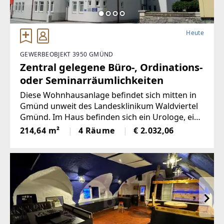
Heute
GEWERBEOBJEKT 3950 GMÜND
Zentral gelegene Büro-, Ordinations-
oder Seminarräumlichkeiten
Diese Wohnhausanlage befindet sich mitten in
Gmünd unweit des Landesklinikum Waldviertel
Gmünd. Im Haus befinden sich ein Urologe, ein
Orthopäde und ein Hautarzt.In der näheren
214,64 m²
4 Räume
€ 2.032,06
Umgebung befinden sich Nahversorger, Schule
und KindergartenDirekt