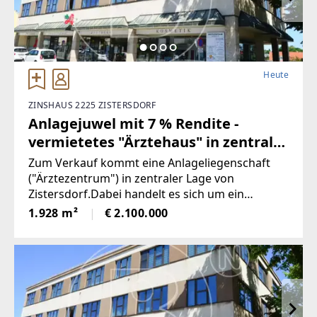
Heute
ZINSHAUS 2225 ZISTERSDORF
Anlagejuwel mit 7 % Rendite -
vermietetes "Ärztehaus" in zentraler
Lage von Zistersdorf!
Zum Verkauf kommt eine Anlageliegenschaft
("Ärztezentrum") in zentraler Lage von
Zistersdorf.Dabei handelt es sich um ein
Grundstück mit ca. 886 m² auf welchem zwei
1.928 m²
€ 2.100.000
Gebäude