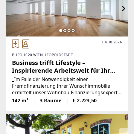
04.08.2026
BÜRO 1020 WIEN, LEOPOLDSTADT
Business trifft Lifestyle –
Inspirierende Arbeitswelt für Ihr
Konzept mit großzügigem Outdoor-
_Im Falle der Notwendigkeit einer
Bereich
Fremdfinanzierung Ihrer Wunschimmobilie
ermittelt unser Wohnbau-Finanzierungsexperte
gerne die optimale Finanzierungslösung und
142 m²
3 Räume
€ 2.223,50
findet das passende Zins- und
Konditionsangebot für Sie. Er vergleicht die
aktuellen Angebote