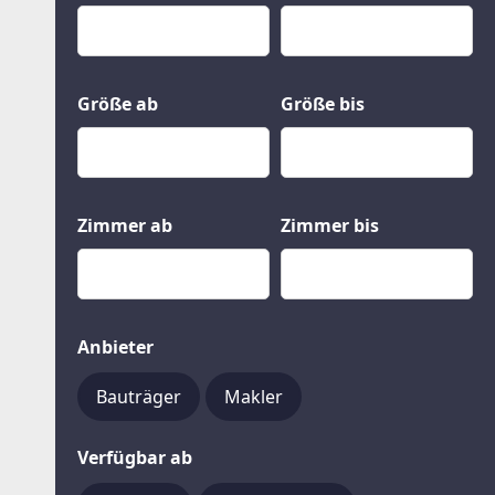
Kauf
Gewerbeobjekte
Miete
Grund und Boden
Mietkauf
Kleinobjekte
Größe ab
Größe bis
Zimmer ab
Zimmer bis
Anbieter
Bauträger
Makler
Verfügbar ab