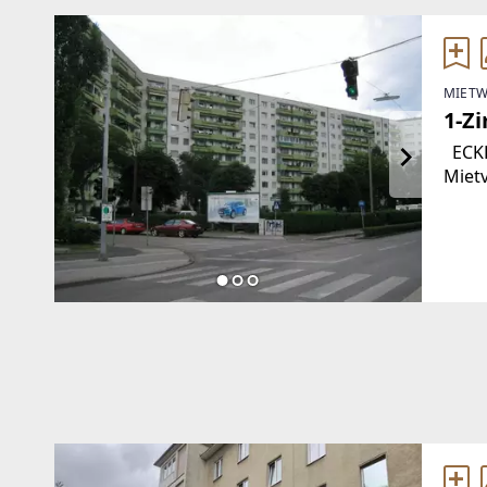
MIETW
1-Z
ECKDAT
Mietverhältnis * K
Vermie
Anmi