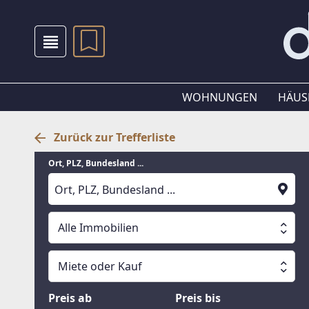
WOHNUNGEN
HÄUS
Zurück zur Trefferliste
Ort, PLZ, Bundesland ...
Alle Immobilien
Alle Immobilien
Miete oder Kauf
Suche läuft
Wohnungen
Miete oder Kauf
Preis ab
Preis bis
Häuser