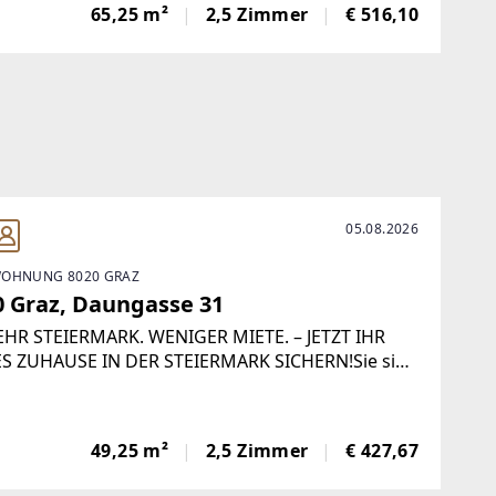
65,25 m²
2,5 Zimmer
€ 516,10
05.08.2026
OHNUNG 8020 GRAZ
0 Graz, Daungasse 31
HR STEIERMARK. WENIGER MIETE. – JETZT IHR
S ZUHAUSE IN DER STEIERMARK SICHERN!Sie sind
der Suche nach einer neuen Wohnung in der
rmark? Dann ist jetzt der perfekte Zeitpunkt für
n Umzug!Bei Vertragsabschluss
49,25 m²
2,5 Zimmer
€ 427,67