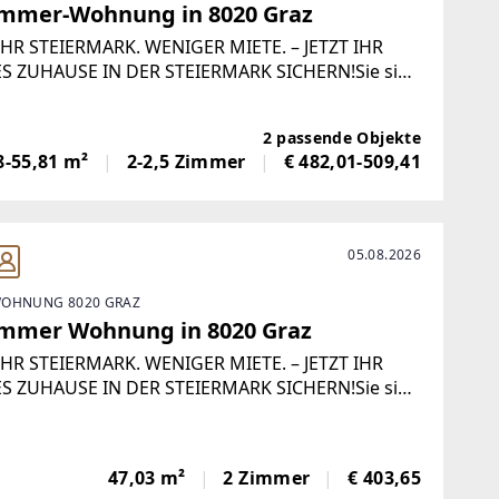
immer-Wohnung in 8020 Graz
HR STEIERMARK. WENIGER MIETE. – JETZT IHR
S ZUHAUSE IN DER STEIERMARK SICHERN!Sie sind
der Suche nach einer neuen Wohnung in der
rmark? Dann ist jetzt der perfekte Zeitpunkt für
2 passende Objekte
 Umzug!Bei Vertragsabschluss bis spätestens
8-55,81 m²
2-2,5 Zimmer
€ 482,01-509,41
05.08.2026
OHNUNG 8020 GRAZ
immer Wohnung in 8020 Graz
HR STEIERMARK. WENIGER MIETE. – JETZT IHR
S ZUHAUSE IN DER STEIERMARK SICHERN!Sie sind
der Suche nach einer neuen Wohnung in der
rmark? Dann ist jetzt der perfekte Zeitpunkt für
 Umzug!Bei Vertragsabschluss bis spätestens
47,03 m²
2 Zimmer
€ 403,65