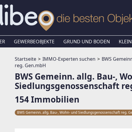
ER
GEWERBEOBJEKTE
GRUND UND BODEN
KLEIN
Startseite
IMMO-Experten suchen
BWS Gemeinn.
reg. Gen.mbH
BWS Gemeinn. allg. Bau-, W
Siedlungsgenossenschaft r
154 Immobilien
BWS Gemeinn. allg. Bau-, Wohn- und Siedlungsgenossenschaft reg.