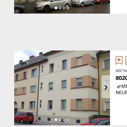
MIETW
802
🌿ME
NEUE
auf 
Steie
Ihre