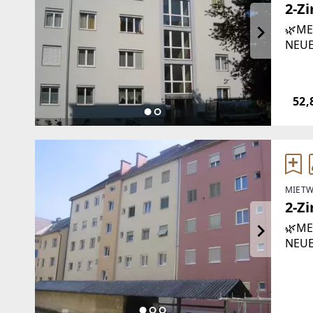
2-Z
🌿ME
NEUE
auf 
Steie
Ihren
52,
MIETW
2-Z
🌿ME
NEUE
auf 
Steie
Ihren