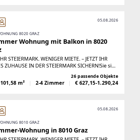
05.08.2026
OHNUNG 8020 GRAZ
immer Wohnung mit Balkon in 8020
z
HR STEIERMARK. WENIGER MIETE. – JETZT IHR
S ZUHAUSE IN DER STEIERMARK SICHERN!Sie sind
der Suche nach einer neuen Wohnung in der
26 passende Objekte
rmark? Dann ist jetzt der perfekte Zeitpunkt für
-101,58 m²
2-4 Zimmer
€ 627,15-1.290,24
 Umzug!Bei Vertragsabschluss bis spätestens
05.08.2026
OHNUNG 8010 GRAZ
immer-Wohnung in 8010 Graz
HR STEIERMARK. WENIGER MIETE. – JETZT IHR