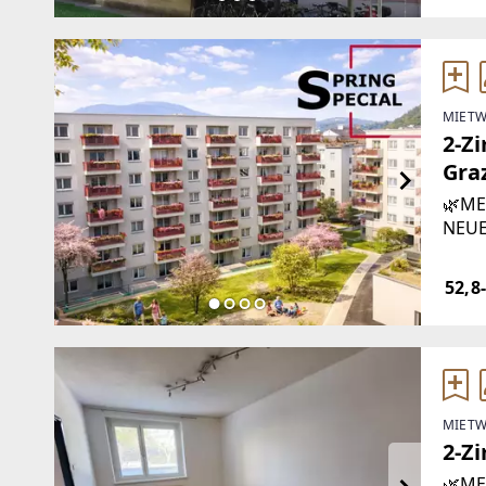
MIETW
2-Z
Gra
🌿ME
NEUE
auf 
Steie
52,8
Ihren
MIETW
2-Z
🌿ME