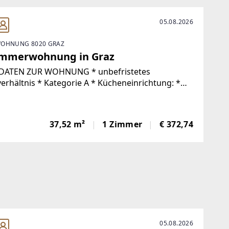
05.08.2026
OHNUNG 8020 GRAZ
immerwohnung in Graz
EN ZUR WOHNUNG * unbefristetes
ategorie A * Kücheneinrichtung: *
tung ohne Kücheneinrichtung *Stellplatz zur
etung verfügbarSIE HABEN INTERESSE
37,52 m²
1 Zimmer
€ 372,74
05.08.2026