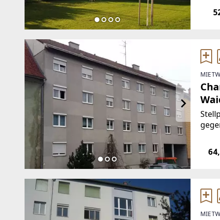
INTE
5
unver
MIETW
Cha
Wai
Stell
gege
ZUR WOHNUNG * 
an der Ybbs * unbe
64
gefö
MIETW