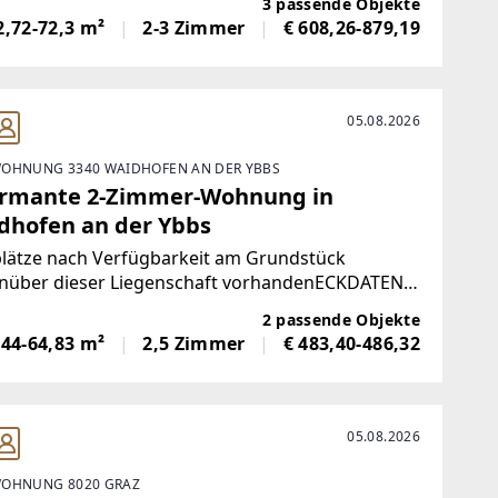
3 passende Objekte
RESSE AN DIESER WOHNUNG?Schritt 1 |
2,72-72,3 m²
2-3 Zimmer
€ 608,26-879,19
bindliche Anfrage
05.08.2026
OHNUNG 3340 WAIDHOFEN AN DER YBBS
rmante 2-Zimmer-Wohnung in
dhofen an der Ybbs
plätze nach Verfügbarkeit am Grundstück
nüber dieser Liegenschaft vorhandenECKDATEN
Wienerstraße 8/06, 3340 Waidhofen
2 passende Objekte
fristetes Mietverhältnis *
,44-64,83 m²
2,5 Zimmer
€ 483,40-486,32
rderte Wohnung
05.08.2026
OHNUNG 8020 GRAZ