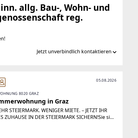
nn. allg. Bau-, Wohn- und
genossenschaft reg.
en!
Jetzt unverbindlich kontaktieren
t/
05.08.2026
OHNUNG 8020 GRAZ
n@bwsg.at
immerwohnung in Graz
HR STEIERMARK. WENIGER MIETE. – JETZT IHR
S ZUHAUSE IN DER STEIERMARK SICHERN!Sie sind
der Suche nach einer neuen Wohnung in der
rmark? Dann ist jetzt der perfekte Zeitpunkt für
n Umzug!Bei Vertragsabschluss