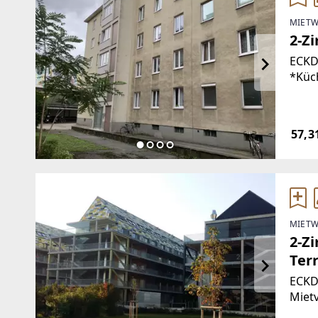
MIETW
2-Z
ECKDAT
*Küc
Kücheneinric
auf f
INTE
57,3
MIETW
2-Z
Terr
ECKDAT
Mietverhältnis * K
Verm