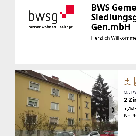
BWS Gemei
Siedlungs
Gen.mbH
Herzlich Willkomm
Standort
WEBSITE
https://www.bwsg.a
Triester Straße 40/3/1
1100 Wien, Favoriten
EMAIL
MIETW
TELEFON
wohnungsanfrage
2 Z
+43 1 54608-0
🌿ME
NEUE
auf 
Steie
Ihre