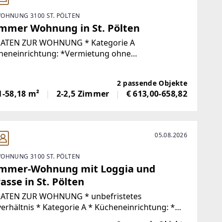
OHNUNG 3100 ST. PÖLTEN
immer Wohnung in St. Pölten
EN ZUR WOHNUNG * Kategorie A
heneinrichtung: *Vermietung ohne
htung *_Küchenablöse vom Vormieter
reiwilliger Basis eventuell möglich_ SIE HABEN
2 passende Objekte
RESSE
1-58,18 m²
2-2,5 Zimmer
€ 613,00-658,82
05.08.2026
OHNUNG 3100 ST. PÖLTEN
immer-Wohnung mit Loggia und
asse in St. Pölten
EN ZUR WOHNUNG * unbefristetes
ategorie A * Kücheneinrichtung: *
ietung ohne KücheneinrichtungSIE HABEN