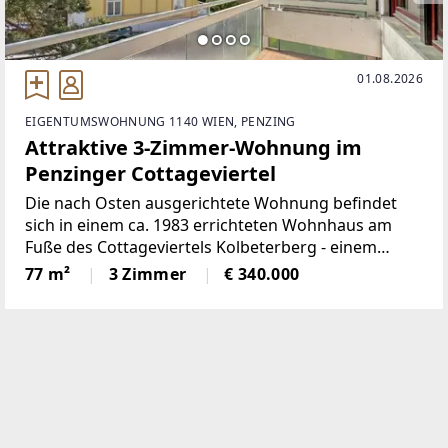
01.08.2026
EIGENTUMSWOHNUNG 1140 WIEN, PENZING
Attraktive 3-Zimmer-Wohnung im
Penzinger Cottageviertel
Die nach Osten ausgerichtete Wohnung befindet
sich in einem ca. 1983 errichteten Wohnhaus am
Fuße des Cottageviertels Kolbeterberg - einem
Westausläufer des Wolfersbergs.Die etwa 77 m²
77 m²
3 Zimmer
€ 340.000
große Wohnung liegt im 1. Stock ohne Lift und
unterteilt sich