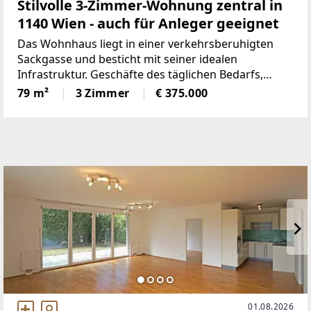
Stilvolle 3-Zimmer-Wohnung zentral in
1140 Wien - auch für Anleger geeignet
Das Wohnhaus liegt in einer verkehrsberuhigten
Sackgasse und besticht mit seiner idealen
Infrastruktur. Geschäfte des täglichen Bedarfs,
Banken, Apotheken, Gastronomiebetriebe sowie
79 m²
3 Zimmer
€ 375.000
Schulen und Kindergärten liegen in unmittelbarer
Umgebung und sind leicht
01.08.2026