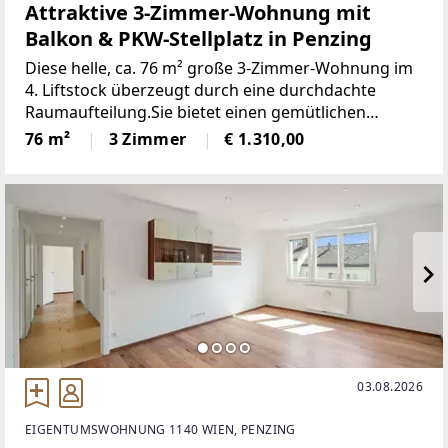
Attraktive 3-Zimmer-Wohnung mit
Balkon & PKW-Stellplatz in Penzing
Diese helle, ca. 76 m² große 3-Zimmer-Wohnung im
4. Liftstock überzeugt durch eine durchdachte
Raumaufteilung.Sie bietet einen gemütlichen
Wohnbereich mit direktem Zugang zu einem
76 m²
3 Zimmer
€ 1.310,00
sonnigen Balkon sowie eine voll ausgestattete
Küche. Das Badezimmer
03.08.2026
EIGENTUMSWOHNUNG 1140 WIEN, PENZING