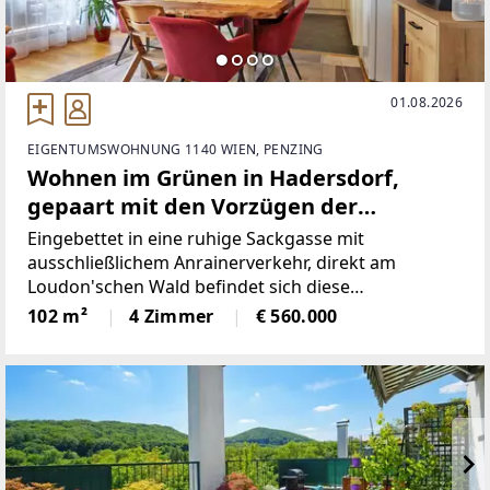
01.08.2026
EIGENTUMSWOHNUNG 1140 WIEN, PENZING
Wohnen im Grünen in Hadersdorf,
gepaart mit den Vorzügen der
Großstadt!
Eingebettet in eine ruhige Sackgasse mit
ausschließlichem Anrainerverkehr, direkt am
Loudon'schen Wald befindet sich diese
außergewöhnliche Wohnhausanlage, erbaut im
102 m²
4 Zimmer
€ 560.000
Jahre 2008, auf einem herrlichen Parkgrundstück
mit altem Baumbestand. Die gesamte,