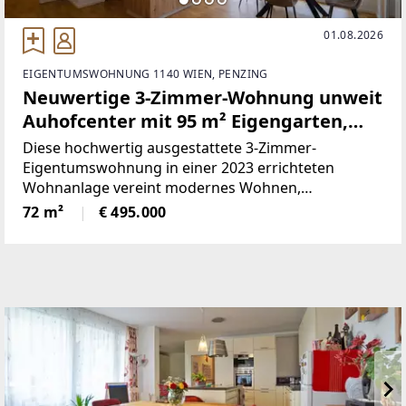
01.08.2026
EIGENTUMSWOHNUNG 1140 WIEN, PENZING
Neuwertige 3-Zimmer-Wohnung unweit
Auhofcenter mit 95 m² Eigengarten,
Wellnessbereich & Top-Anbindung
Diese hochwertig ausgestattete 3-Zimmer-
Eigentumswohnung in einer 2023 errichteten
Wohnanlage vereint modernes Wohnen,
nachhaltige Energietechnik und eine
72 m²
€ 495.000
ausgezeichnete Lage am Wiener Stadtrand.
Herzstück der Wohnung ist der helle Wohn-
Essbereich mit