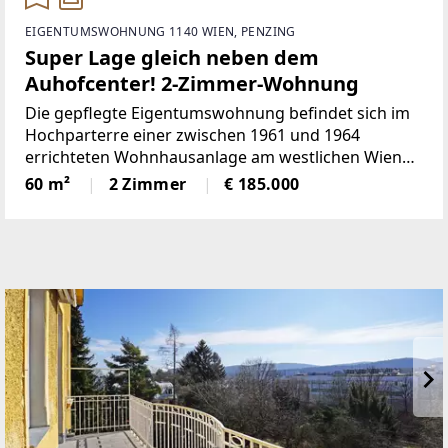
EIGENTUMSWOHNUNG 1140 WIEN, PENZING
Super Lage gleich neben dem
Auhofcenter! 2-Zimmer-Wohnung
Die gepflegte Eigentumswohnung befindet sich im
Hochparterre einer zwischen 1961 und 1964
errichteten Wohnhausanlage am westlichen Wiener
Stadtrand, unmittelbar neben dem Shopping-Center
60 m²
2 Zimmer
€ 185.000
Auhof.Küche, Bad und Schlafzimmer sind nach
Norden zur