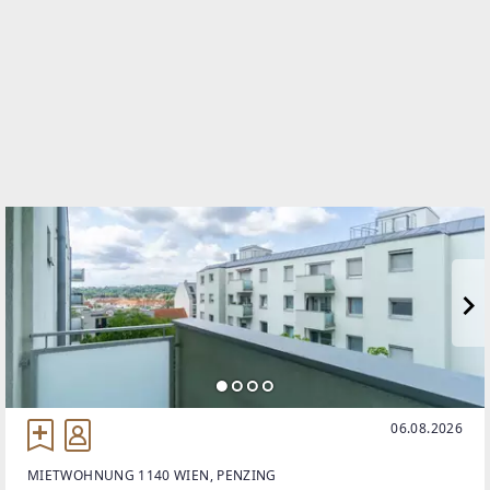
TELEFON
+43 / 1 / 577 44 34
WEBSITE
http://www.haus-haus.at/
EMAIL
draexler@haus-haus.at
06.08.2026
MIETWOHNUNG 1140 WIEN, PENZING