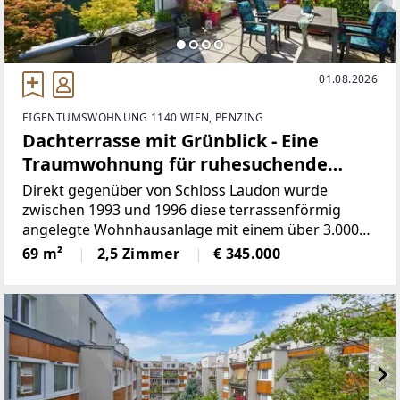
01.08.2026
EIGENTUMSWOHNUNG 1140 WIEN, PENZING
Dachterrasse mit Grünblick - Eine
Traumwohnung für ruhesuchende
Paare!
Direkt gegenüber von Schloss Laudon wurde
zwischen 1993 und 1996 diese terrassenförmig
angelegte Wohnhausanlage mit einem über 3.000
m² großen Gemeinschaftsgarten errichtet.
69 m²
2,5 Zimmer
€ 345.000
Aufgrund der Bauweise der Anlage bietet die sehr
gepflegte und moderne