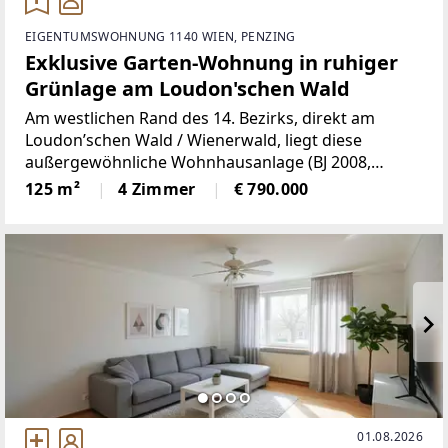
EIGENTUMSWOHNUNG 1140 WIEN, PENZING
Exklusive Garten-Wohnung in ruhiger
Grünlage am Loudon'schen Wald
Am westlichen Rand des 14. Bezirks, direkt am
Loudon’schen Wald / Wienerwald, liegt diese
außergewöhnliche Wohnhausanlage (BJ 2008,
freifinanziert) auf einem parkähnlichen Grundstück
125 m²
4 Zimmer
€ 790.000
mit altem Baumbestand. Die sonnige Südwestlage
bietet herrlichen Grünblick
01.08.2026