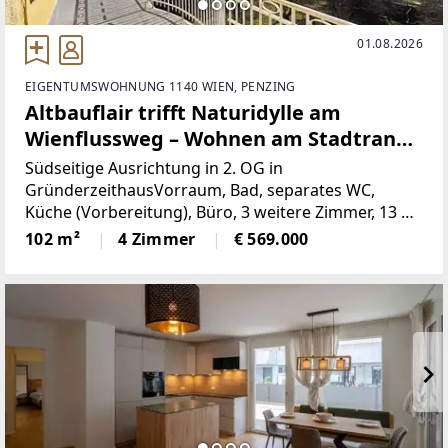
01.08.2026
EIGENTUMSWOHNUNG 1140 WIEN, PENZING
Altbauflair trifft Naturidylle am
Wienflussweg – Wohnen am Stadtrand
mit Südbalkon und Garten
Südseitige Ausrichtung in 2. OG in
GründerzeithausVorraum, Bad, separates WC,
Küche (Vorbereitung), Büro, 3 weitere Zimmer, 13 m²
Südbalkon mit Gartenblick, kleiner Klopfbalkon
102 m²
4 Zimmer
€ 569.000
nach NordenAm westlichen Stadtrand im 14. Wiener
Gemeindebezirk