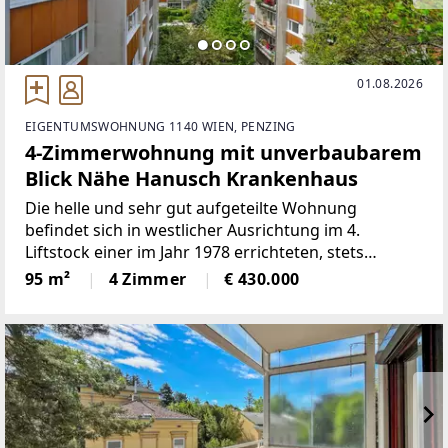
01.08.2026
EIGENTUMSWOHNUNG 1140 WIEN, PENZING
4-Zimmerwohnung mit unverbaubarem
Blick Nähe Hanusch Krankenhaus
Die helle und sehr gut aufgeteilte Wohnung
befindet sich in westlicher Ausrichtung im 4.
Liftstock einer im Jahr 1978 errichteten, stets
gepflegten und 2014 generalsanierten
95 m²
4 Zimmer
€ 430.000
Wohnhausanlage (Thermofassade) unweit des
Hanusch-Krankenhauses.Die Haltestellen