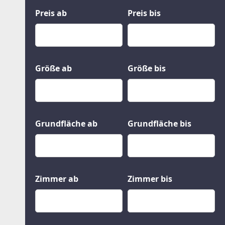
Kauf
Gewerbeobjekte
Preis ab
Preis bis
Miete
Grund und Boden
Mietkauf
Kleinobjekte
Größe ab
Größe bis
Grundfläche ab
Grundfläche bis
Zimmer ab
Zimmer bis