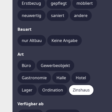
Erstbezug
gepflegt
möbliert
neuwertig
saniert
andere
Bauart
nur Altbau
Keine Angabe
Art
Büro
Gewerbeobjekt
Gastronomie
Halle
Hotel
Lager
Ordination
Zinshaus
Verfügbar ab