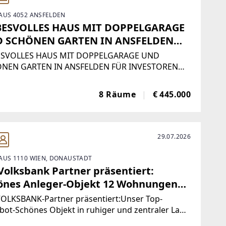
AUS 4052 ANSFELDEN
BESVOLLES HAUS MIT DOPPELGARAGE
 SCHÖNEN GARTEN IN ANSFELDEN
 INVESTOREN OHNE WOHNBEDÜRFNIS
ESVOLLES HAUS MIT DOPPELGARAGE UND
NEN GARTEN IN ANSFELDEN FÜR INVESTOREN
 WOHNBEDÜRFNISDem Verkäufer wird ein
nslanges Wohnrecht eingeräumt. Er wird
8 Räume
€ 445.000
erhin in seinem eigenen Zuhause wohnen ohne
iesen Zeitraum Miete bezahlen
29.07.2026
AUS 1110 WIEN, DONAUSTADT
 Volksbank Partner präsentiert:
önes Anleger-Objekt 12 Wohnungen
lvermietet in Simmering!
VOLKSBANK-Partner präsentiert:Unser Top-
ot-Schönes Objekt in ruhiger und zentraler Lage
mmering mit 12 Wohneinheiten (42-101m²),