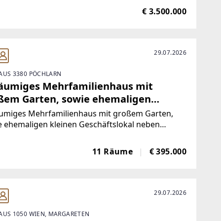
eils mit Balkonen oder Garten und Terrassen
€ 3.500.000
estattet.Die Wohnungen wurden
baugefördert
29.07.2026
AUS 3380 PÖCHLARN
äumiges Mehrfamilienhaus mit
ßem Garten, sowie ehemaligen
inen Geschäftslokal neben Bahnhof
umiges Mehrfamilienhaus mit großem Garten,
 ehemaligen kleinen Geschäftslokal neben
of- Mehrfamilienhaus in Pöchlarn zu verkaufen -
hr: 1961, gepflegter Zustand - Massivbauweise
11 Räume
€ 395.000
nterkellerung - Grundstücksfläche:
29.07.2026
AUS 1050 WIEN, MARGARETEN