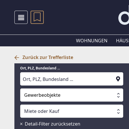
WOHNUNGEN
HÄUS
Zurück zur Trefferliste
Ort, PLZ, Bundesland ...
Gewerbeobjekte
Alle Immobilien
Miete oder Kauf
Suche läuft
Wohnungen
Miete oder Kauf
Detail-Filter zurücksetzen
Häuser