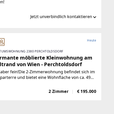
en!
Jetzt unverbindlich kontaktieren
nt.at
Heute
TUMSWOHNUNG 2380 PERCHTOLDSDORF
t
rmante möblierte Kleinwohnung am
dtrand von Wien - Perchtoldsdorf
 aber fein!Die 2-Zimmerwohnung befindet sich im
arterre und bietet eine Wohnfläche von ca. 49
aumaufteilung:+ Wohnzimmer+ Schlafzimmer+
e+ Bad mit Dusche und Fenster+ Separate
2 Zimmer
€ 195.000
tte+ Abstellraum+