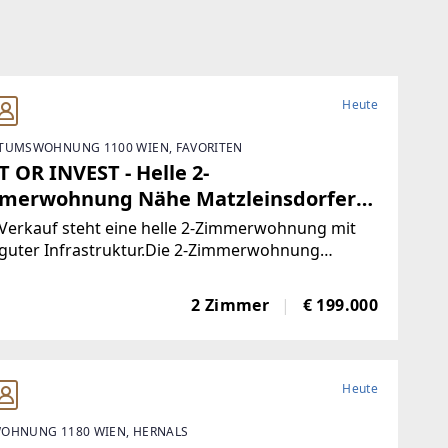
Heute
TUMSWOHNUNG 1100 WIEN, FAVORITEN
 OR INVEST - Helle 2-
merwohnung Nähe Matzleinsdorfer
z (in Zukunft mit U-bahn U5 Station)
Verkauf steht eine helle 2-Zimmerwohnung mit
 guter Infrastruktur.Die 2-Zimmerwohnung
det sich im 3. Obergeschoss (Lift vorhanden),
t eine Nutzfläche von ca. 55 m² und eine
2 Zimmer
€ 199.000
ia.Raumaufteilung:+ Wohnraum mit Zugang
Heute
OHNUNG 1180 WIEN, HERNALS