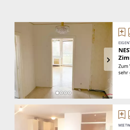
EIGEN
NEST
Zim
Plat
Zum 
sehr
befin
biete
Logg
MIETW