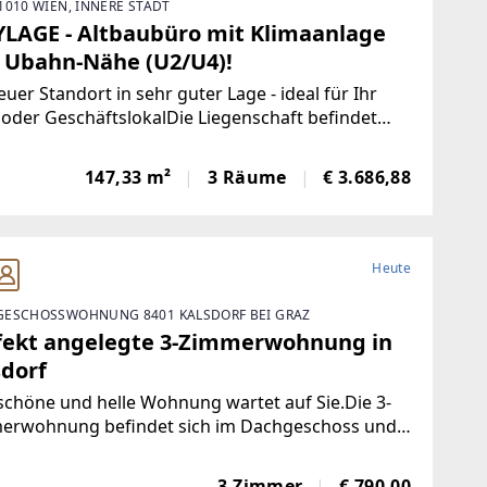
1010 WIEN, INNERE STADT
YLAGE - Altbaubüro mit Klimaanlage
 Ubahn-Nähe (U2/U4)!
euer Standort in sehr guter Lage - ideal für Ihr
oder GeschäftslokalDie Liegenschaft befindet
im 1. Obergeschoss (Lift vorhanden) eines
rschönen Stilaltbauhauses und bietet eine
147,33 m²
3 Räume
€ 3.686,88
läche von ca. 147 m². Raumaufteilung:+
Heute
ESCHOSSWOHNUNG 8401 KALSDORF BEI GRAZ
fekt angelegte 3-Zimmerwohnung in
sdorf
schöne und helle Wohnung wartet auf Sie.Die 3-
erwohnung befindet sich im Dachgeschoss und
t eine Nutzfläche von ca. 70 m².Raumaufteilung:+
mmer+ Küche+ ein Bad mit Dusche und Fenster+
3 Zimmer
€ 790,00