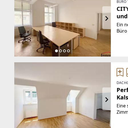
BÜRO 
CIT
und
Ein n
Büro 
sich 
wunde
Nutzf
DACHG
Per
Kal
Eine 
Zimm
biete
3 Zi