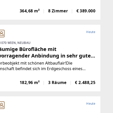
egion und großer Grundfläche.Das liebevoll
ltete Einfamilienhaus (Baujahr 1989) bietet eine
364,68 m²
8 Zimmer
€ 389.000
läche von ca. 365 m², aufgeteilt auf
Heute
1070 WIEN, NEUBAU
äumige Bürofläche mit
vorragender Anbindung in sehr guter
uenzlage - auch als Praxis geeignet!
beobjekt mit schönen Altbauflair!Die
nschaft befindet sich im Erdgeschoss eines
en und gepflegten Altbauhauses und bietet eine
läche von ca. 182 m² Nutzfläche.Raumaufteilung:-
182,96 m²
3 Räume
€ 2.488,25
oräume- Küche- Archiv bzw.
Heute