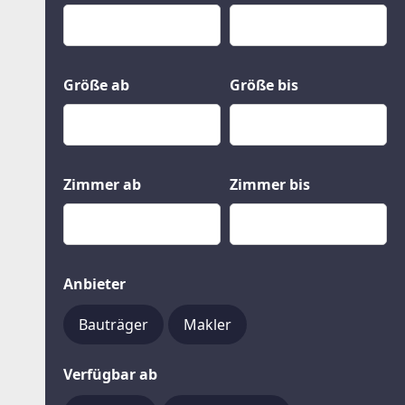
Kauf
Gewerbeobjekte
Miete
Grund und Boden
Mietkauf
Kleinobjekte
Größe ab
Größe bis
Zimmer ab
Zimmer bis
Anbieter
Bauträger
Makler
Verfügbar ab