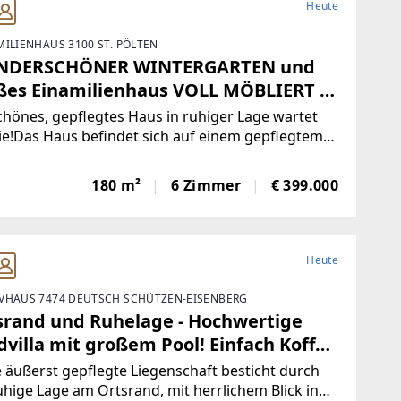
Heute
MILIENHAUS 3100 ST. PÖLTEN
DERSCHÖNER WINTERGARTEN und
ßes Einamilienhaus VOLL MÖBLIERT in
ehrter Lage in Wagram (St. Pölten)
chönes, gepflegtes Haus in ruhiger Lage wartet
ie!Das Haus befindet sich auf einem gepflegtem
24 m² großem, sonnigen Grundstück. Es bietet
Gesamtnutzfläche von ca. 180 m² und kann auch
180 m²
6 Zimmer
€ 399.000
die Terrasse barrierefrei betreten werden.
Heute
VHAUS 7474 DEUTSCH SCHÜTZEN-EISENBERG
srand und Ruhelage - Hochwertige
villa mit großem Pool! Einfach Koffer
ken und einziehen!
 äußerst gepflegte Liegenschaft besticht durch
uhige Lage am Ortsrand, mit herrlichem Blick in