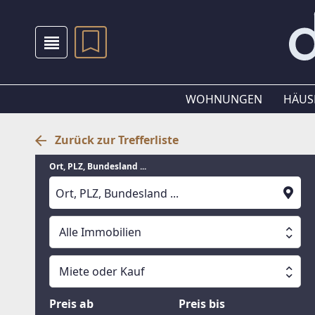
WOHNUNGEN
HÄUS
Zurück zur Trefferliste
Ort, PLZ, Bundesland ...
Alle Immobilien
Alle Immobilien
Miete oder Kauf
Suche läuft
Wohnungen
Miete oder Kauf
Preis ab
Preis bis
Häuser