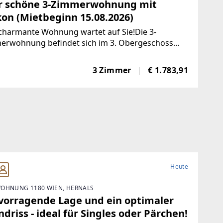
r schöne 3-Zimmerwohnung mit
kon (Mietbeginn 15.08.2026)
charmante Wohnung wartet auf Sie!Die 3-
erwohnung befindet sich im 3. Obergeschoss
 vorhanden), bietet eine Nutzfläche von ca. 77 m²
einen Balkon.Raumaufteilung:+ Wohnraum mit
3 Zimmer
€ 1.783,91
enzender Küche+ 2 Zimmer+ Bad
Heute
OHNUNG 1180 WIEN, HERNALS
vorragende Lage und ein optimaler
driss - ideal für Singles oder Pärchen!