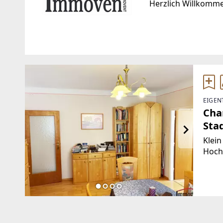
Herzlich Willkomm
Standort
WEBSITE
http://www.immove
Burggasse 16
8010 Graz, 10.Bez.:Ries
EMAIL
EIGEN
office@immovent.a
Cha
Sta
Klein
Hochp
m².R
Küch
Toile