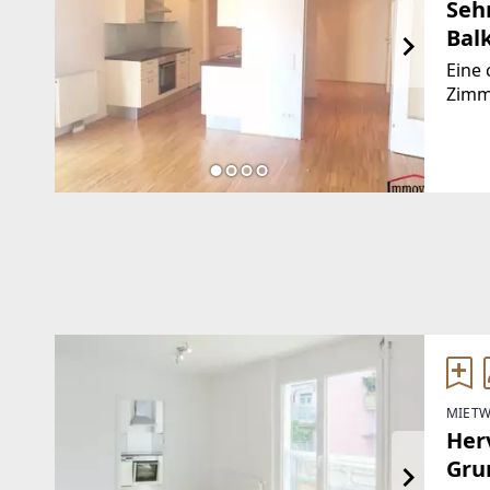
Seh
Bal
Eine 
Zimm
(Lift
und 
angr
MIETW
Her
Grun