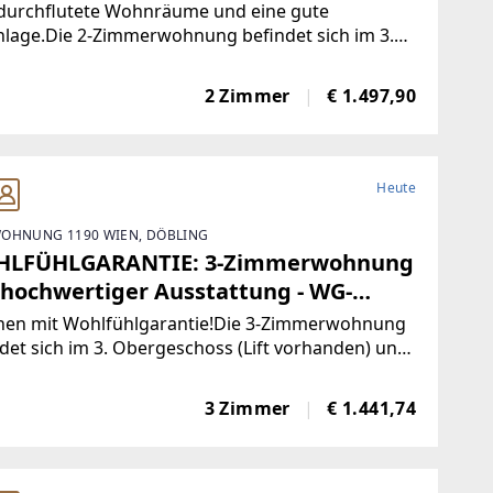
tdurchflutete Wohnräume und eine gute
lage.Die 2-Zimmerwohnung befindet sich im 3.
eschoss (mit Lift) und bietet eine Wohnfläche
ca. 68 m².Raumaufteilung:- Wohnraum- Küche-
2 Zimmer
€ 1.497,90
r mit (Abstell-)Schrankraum-
Heute
OHNUNG 1190 WIEN, DÖBLING
LFÜHLGARANTIE: 3-Zimmerwohnung
 hochwertiger Ausstattung - WG-
ignet!
en mit Wohlfühlgarantie!Die 3-Zimmerwohnung
det sich im 3. Obergeschoss (Lift vorhanden) und
t eine Nutzfläche von ca. 67 m² . Raumaufteilung:-
aum mit integrierter Küche - 2 Zimmer - Bad
3 Zimmer
€ 1.441,74