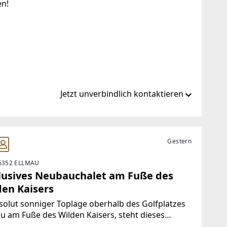
en!
Jetzt unverbindlich kontaktieren
mo.at/
Gestern
 6352 ELLMAU
lusives Neubauchalet am Fuße des
den Kaisers
solut sonniger Toplage oberhalb des Golfplatzes
u am Fuße des Wilden Kaisers, steht dieses
iöse Chalets mit fantastischem Ausblick.Auf