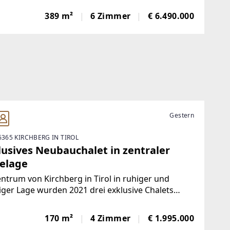
samt 3 Etagen, verbunden mit einem Lift, stehen
389 m²
6 Zimmer
€ 6.490.000
zukünftigen Eigentümer ca. 389 m²
nutzfläche
Gestern
6365 KIRCHBERG IN TIROL
lusives Neubauchalet in zentraler
elage
ntrum von Kirchberg in Tirol in ruhiger und
ger Lage wurden 2021 drei exklusive Chalets
htet und bieten nicht nur einen schönen Ausblick
ie umliegende Bergwelt, sondern auch durch die
170 m²
4 Zimmer
€ 1.995.000
rne Bauweise und Einrichtung ein harmonisches