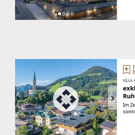
insge
dem 
Wohn
VILLA 
exk
Ruh
Im Ze
sonni
erric
auf d
mode