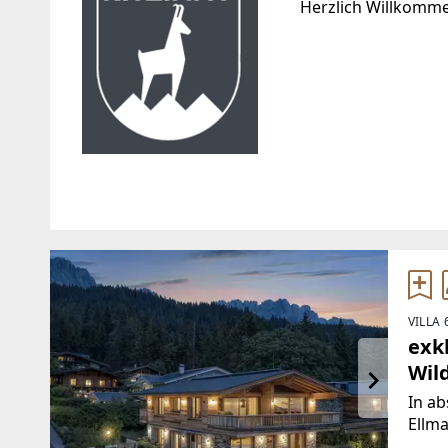
Herzlich Willkomm
Standort
WEBSITE
https://www.kitzim
Im Gries 27
6370 Kitzbühel
EMAIL
VILLA
TELEFON
office@kitzimmo.at
exk
+43 676 704 71 20
Wil
In ab
Ellma
luxur