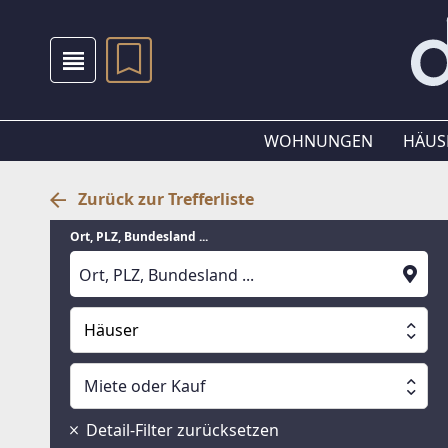
WOHNUNGEN
HÄUS
Zurück zur Trefferliste
Ort, PLZ, Bundesland ...
Häuser
Alle Immobilien
Miete oder Kauf
Suche läuft
Wohnungen
Miete oder Kauf
Detail-Filter zurücksetzen
Häuser