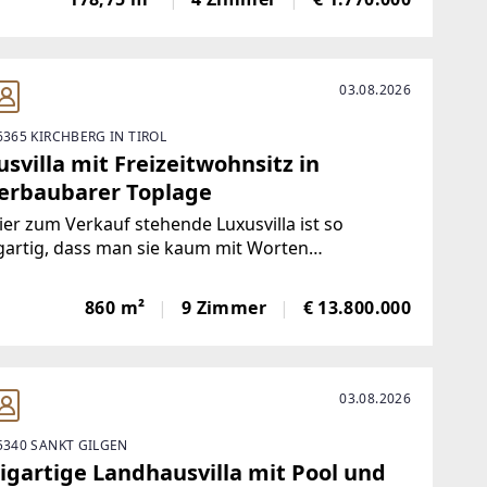
egende traumhafte Berglandschaft
03.08.2026
6365 KIRCHBERG IN TIROL
svilla mit Freizeitwohnsitz in
erbaubarer Toplage
ier zum Verkauf stehende Luxusvilla ist so
gartig, dass man sie kaum mit Worten
hreiben kann, dieses Objekt muss man einfach
n.Auf knapp 2.000 m² Grundstück thront das
860 m²
9 Zimmer
€ 13.800.000
sentative Anwesen mit ca. 860 m²
-/Nutzfläche und
03.08.2026
 5340 SANKT GILGEN
zigartige Landhausvilla mit Pool und