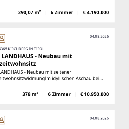
stück.Jedes der 4 Chalets hat zwischen 288 und
² Wohn-/Nutzfläche und teilt sich auf 3 Ebenen
290,07 m²
6 Zimmer
€ 4.190.000
ie Grundstücke sind zwischen 412 und 471
04.08.2026
6365 KIRCHBERG IN TIROL
 LANDHAUS - Neubau mit
izeitwohnsitz
LANDHAUS - Neubau mit seltener
eitwohnsitzwidmungIm idyllischen Aschau bei
berg liegt das luxuriöse Landhaus, ein Neubau
egehrtem Freizeitwohnsitz. Eingebettet in die
378 m²
6 Zimmer
€ 10.950.000
andschaft der Kitzbüheler Alpen spricht das
sen
04.08.2026