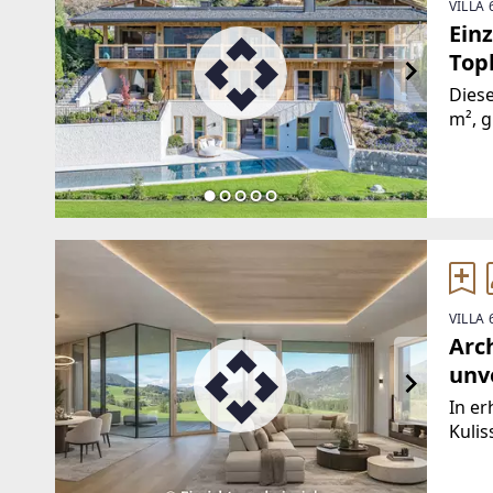
VILLA
Einz
Top
Diese
m², g
domi
Anbli
dass 
VILLA
Arch
unv
In er
Kulis
freie
auf d