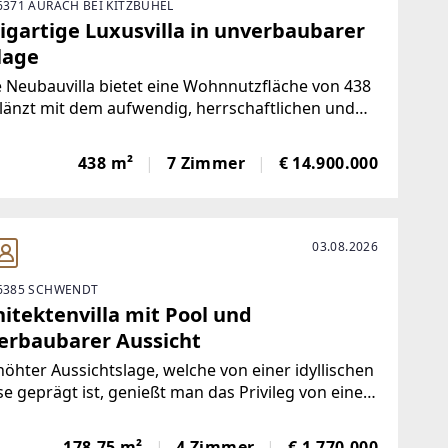
 6371 AURACH BEI KITZBÜHEL
igartige Luxusvilla in unverbaubarer
lage
 Neubauvilla bietet eine Wohnnutzfläche von 438
länzt mit dem aufwendig, herrschaftlichen und
nierenden Auftreten, das schon beim ersten
ck sichtbar wird. Es ist der Blick in die Zukunft,
438 m²
7 Zimmer
€ 14.900.000
die ursprüngliche Architektur bemerkenswert
03.08.2026
 6385 SCHWENDT
itektenvilla mit Pool und
erbaubarer Aussicht
höhter Aussichtslage, welche von einer idyllischen
se geprägt ist, genießt man das Privileg von einem
n und sagenhaften Blick über die Wiesen hinweg
as imposante Massiv des Wilden Kaiser und die
178,75 m²
4 Zimmer
€ 1.770.000