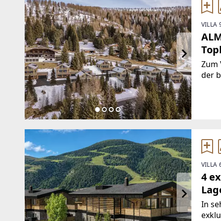
VILLA
ALM
Top
Zum V
der 
Mete
"Falk
Panor
Auto
VILLA
4 e
Lage
In se
exklu