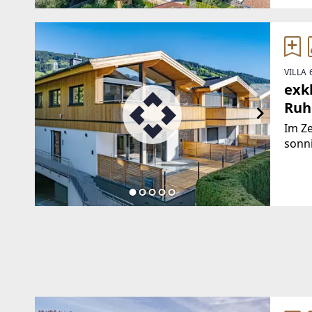
VILLA 
exk
Ruh
Im Ze
sonni
erric
auf d
mode