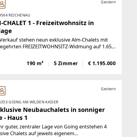
Gestern
 9564 REICHENAU
-CHALET 1 - Freizeitwohnsitz in
lage
erkauf stehen neun exklusive Alm-Chalets mit
begehrten FREIZEITWOHNSITZ-Widmung auf 1.650
r Seehöhe in Toplage, mitten im Wandergebiet
ertsee" gelegen, mit fantastischem
190 m²
5 Zimmer
€ 1.195.000
amablick auf die Kärntner Alpen.Nur ca. 15
minuten
Gestern
 6353 GOING AM WILDEN KAISER
xklusive Neubauchalets in sonniger
 - Haus 1
hr guter, zentraler Lage von Going entstehen 4
sive Chalets auf jeweils eigenem