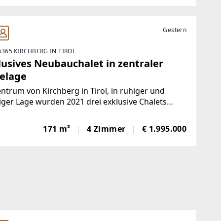
Gestern
6365 KIRCHBERG IN TIROL
lusives Neubauchalet in zentraler
elage
ntrum von Kirchberg in Tirol, in ruhiger und
ger Lage wurden 2021 drei exklusive Chalets
htet und bieten nicht nur einen schönen Ausblick
ie umliegende Bergwelt, sondern auch durch die
171 m²
4 Zimmer
€ 1.995.000
rne Bauweise und Einrichtung ein harmonisches