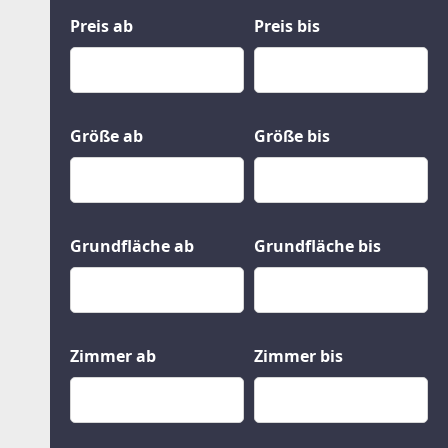
Kauf
Gewerbeobjekte
Preis ab
Preis bis
Miete
Grund und Boden
Mietkauf
Kleinobjekte
Größe ab
Größe bis
Grundfläche ab
Grundfläche bis
Zimmer ab
Zimmer bis