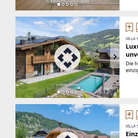
umli
VILLA 
Luxu
unv
Die h
einzi
besc
sehe
reprä
Wohn
VILLA
Ein