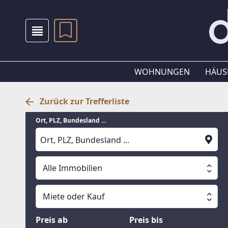
WOHNUNGEN
HÄUS
Zurück zur Trefferliste
Ort, PLZ, Bundesland ...
Alle Immobilien
Alle Immobilien
Miete oder Kauf
Suche läuft
Wohnungen
Miete oder Kauf
Preis ab
Preis bis
Häuser