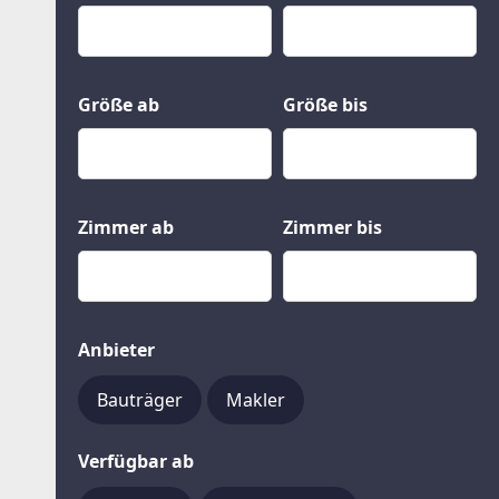
Kauf
Gewerbeobjekte
Miete
Grund und Boden
Mietkauf
Kleinobjekte
Größe ab
Größe bis
Zimmer ab
Zimmer bis
Anbieter
Bauträger
Makler
Verfügbar ab