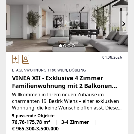
04.08.2026
ETAGENWOHNUNG 1190 WIEN, DÖBLING
VINEA XII - Exklusive 4 Zimmer
Familienwohnung mit 2 Balkonen
und 2 Bädern!
Willkommen in Ihrem neuen Zuhause im
charmanten 19. Bezirk Wiens – einer exklusiven
Wohnung, die keine Wünsche offenlässt. Diese
einzigartige Immobilie befindet sich im 1. Stock
5 passende Objekte
eines modernen und exklusiven Neubaus und
76,76-175,78 m²
3-4 Zimmer
bietet auf großzügigen 112,79 m²
€ 965.300-3.500.000