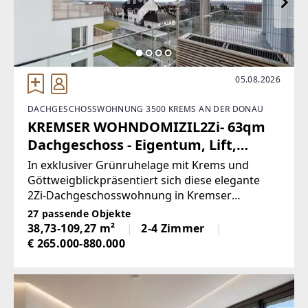
office@lenikus.at
05.08.2026
DACHGESCHOSSWOHNUNG 3500 KREMS AN DER DONAU
KREMSER WOHNDOMIZIL2Zi- 63qm
Dachgeschoss - Eigentum, Lift,
Tiefgarage, in beliebter
In exklusiver Grünruhelage mit Krems und
Grünruhelage
Göttweigblickpräsentiert sich diese elegante
2Zi-Dachgeschosswohnung in Kremser
Bestlage.Villa 2/8 Balkonwohnung
27 passende Objekte
DGVorraumAbstellraumWCDuschbad1Schlafzim
38,73-109,27 m²
2-4 Zimmer
merWohnessküche2BalkoneAnlegerpreis
€ 265.000-880.000