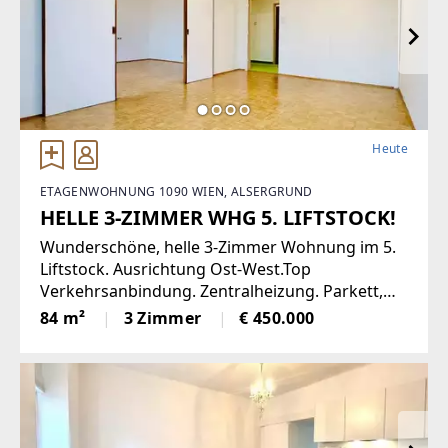
Heute
ETAGENWOHNUNG 1090 WIEN, ALSERGRUND
HELLE 3-ZIMMER WHG 5. LIFTSTOCK!
Wunderschöne, helle 3-Zimmer Wohnung im 5.
Liftstock. Ausrichtung Ost-West.Top
Verkehrsanbindung. Zentralheizung. Parkett,
Jalousien, Abstellraum. Kellerabteil.Diese
84 m²
3 Zimmer
€ 450.000
lichtdurchflutete Etagenwohnung bietet
reichlich Platz auf einer Wohnfläche von