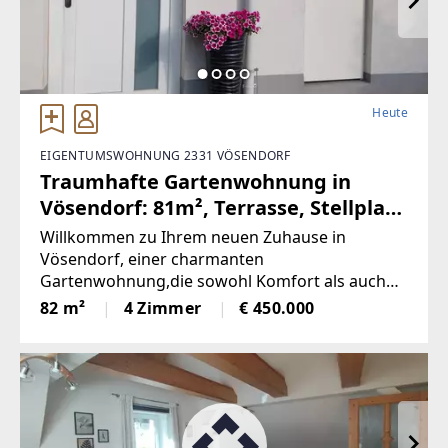
Heute
EIGENTUMSWOHNUNG 2331 VÖSENDORF
Traumhafte Gartenwohnung in
Vösendorf: 81m², Terrasse, Stellplatz
und sitzen in Grünen!
Willkommen zu Ihrem neuen Zuhause in
(Provisionsfrei)
Vösendorf, einer charmanten
Gartenwohnung,die sowohl Komfort als auch
Lebensqualität bietet. Diese gepflegte Wohnung
82 m²
4 Zimmer
€ 450.000
miteiner großzügigen Fläche von 81,77 m² ist
ideal für Familien, Paare oderSingles, die