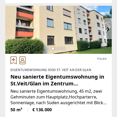
große Wohnung wurde komplett saniert.
NeueKüche,
Heute
EIGENTUMSWOHNUNG 9300 ST. VEIT AN DER GLAN
Neu sanierte Eigentumswohnung in
St.Veit/Glan im Zentrum
(Provisionsfrei)
Neu sanierte Eigentumswohnung, 45 m2, zwei
Gehminuten zum Hauptplatz,Hochparterre,
Sonnenlage, nach Süden ausgerichtet mit Blick
ins Grüne, mangelangt über nur 4 Stufen in die
50 m²
€ 136.000
Wohnung, Kindergarten,