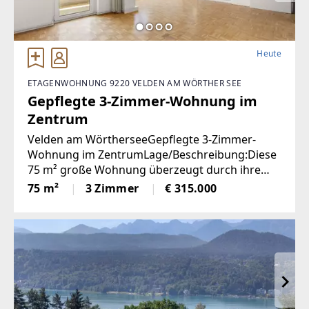
Heute
ETAGENWOHNUNG 9220 VELDEN AM WÖRTHER SEE
Gepflegte 3-Zimmer-Wohnung im
Zentrum
Velden am WörtherseeGepflegte 3-Zimmer-
Wohnung im ZentrumLage/Beschreibung:Diese
75 m² große Wohnung überzeugt durch ihre
durchdachte Raumaufteilung und ihre
75 m²
3 Zimmer
€ 315.000
ausgezeichnete Lage im Zentrum von Velden.
Zwei Schlafzimmer bieten ausreichend