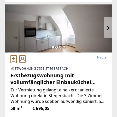
Volksschule,Mittelschule, Gymnasium,
Heute
MIETWOHNUNG 7551 STEGERSBACH
Erstbezugswohnung mit
vollumfänglicher Einbauküche!
(Provisionsfrei)
Zur Vermietung gelangt eine kernsanierte
Wohnung direkt in Stegersbach. Die 3-Zimmer-
Wohnung wurde soeben aufwendig saniert. So
wurde unter anderem dieElektronik gänzlich
58 m²
€ 696,05
erneuert und für einen niedrigen