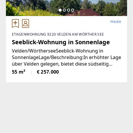
Heute
ETAGENWOHNUNG 9220 VELDEN AM WÖRTHER SEE
Seeblick-Wohnung in Sonnenlage
Velden/WörtherseeSeeblick-Wohnung in
SonnenlageLage/Beschreibung:In erhöhter Lage
über Velden gelegen, bietet diese südseitig
ausgerichtete Wohnung angenehme
55 m²
€ 257.000
Lichtverhältnisse und einen schönen Blick auf
den Wörthersee. Die Immobilie präsentiert