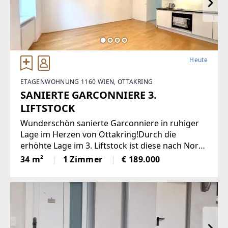
Heute
ETAGENWOHNUNG 1160 WIEN, OTTAKRING
SANIERTE GARCONNIERE 3.
LIFTSTOCK
Wunderschön sanierte Garconniere in ruhiger
Lage im Herzen von Ottakring!Durch die
erhöhte Lage im 3. Liftstock ist diese nach Nord
und Süd ausgerichtete Wohnung sehr hell und
34 m²
1 Zimmer
€ 189.000
bietet eine angenehme Wohnatmosphäre. Sie
verfügt über eine moderne Einbauküche,