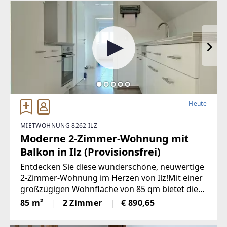
Heute
MIETWOHNUNG 8262 ILZ
Moderne 2-Zimmer-Wohnung mit
Balkon in Ilz (Provisionsfrei)
Entdecken Sie diese wunderschöne, neuwertige
2-Zimmer-Wohnung im Herzen von Ilz!Mit einer
großzügigen Wohnfläche von 85 qm bietet diese
Wohnung den idealen Raumfür Singles oder
85 m²
2 Zimmer
€ 890,65
Paare. Die lichtdurchfluteten Räume
überzeugen durch einemoderne