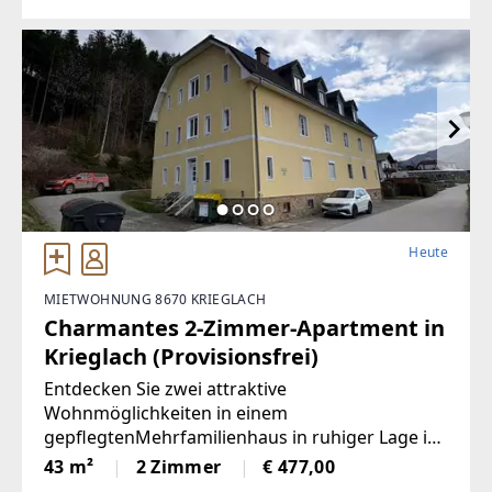
Heute
MIETWOHNUNG 8670 KRIEGLACH
Charmantes 2-Zimmer-Apartment in
Krieglach (Provisionsfrei)
Entdecken Sie zwei attraktive
Wohnmöglichkeiten in einem
gepflegtenMehrfamilienhaus in ruhiger Lage in
Krieglach.Wohnung 1 – Sofort bezugsfertig | ca.
43 m²
2 Zimmer
€ 477,00
480 € BruttoFrisch und wie neu: Diese 43 m²