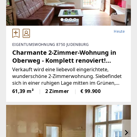
Heute
EIGENTUMSWOHNUNG 8750 JUDENBURG
Charmante 2-Zimmer-Wohnung in
Oberweg - Komplett renoviert!
(Provisionsfrei)
Verkauft wird eine liebevoll eingerichtete,
wunderschöne 2-Zimmerwohnung. Siebefindet
sich in einer ruhigen Lage mitten im Grünen,
zugleich liegt sie nah amZentrum. Die Wohnung
61,39 m²
2 Zimmer
€ 99.900
befindet sich im 1. Stock eines
Mehrparteienhauses in einemruhigen