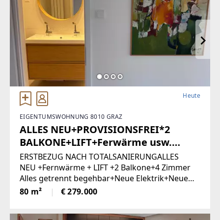
Heute
EIGENTUMSWOHNUNG 8010 GRAZ
ALLES NEU+PROVISIONSFREI*2
BALKONE+LIFT+Ferwärme usw.
(Provisionsfrei)
ERSTBEZUG NACH TOTALSANIERUNGALLES
NEU +Fernwärme + LIFT +2 Balkone+4 Zimmer
Alles getrennt begehbar+Neue Elektrik+Neue
Türen+Neues Bad+Neuer Parkett+Neue
80 m²
€ 279.000