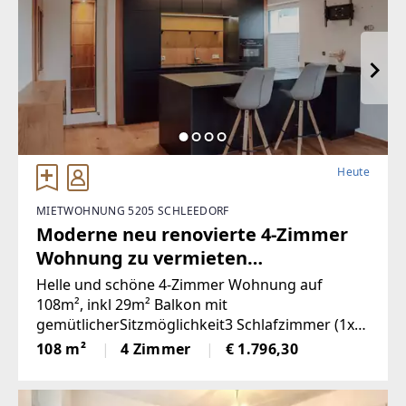
Heute
MIETWOHNUNG 5205 SCHLEEDORF
Moderne neu renovierte 4-Zimmer
Wohnung zu vermieten
(Provisionsfrei)
Helle und schöne 4-Zimmer Wohnung auf
108m², inkl 29m² Balkon mit
gemütlicherSitzmöglichkeit3 Schlafzimmer (1x
vollmöbliert)Küche & Wohnbereich (Küche mit
108 m²
4 Zimmer
€ 1.796,30
Steinplatte und hochwertigen
Geräten)Badezimmer (neu)WC (neu)2