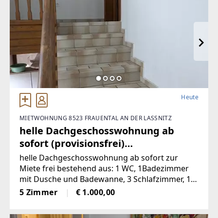
Heute
MIETWOHNUNG 8523 FRAUENTAL AN DER LASSNITZ
helle Dachgeschosswohnung ab
sofort (provisionsfrei)
(Provisionsfrei)
helle Dachgeschosswohnung ab sofort zur
Miete frei bestehend aus: 1 WC, 1Badezimmer
mit Dusche und Badewanne, 3 Schlafzimmer, 1
sehr offenes Wohnzimmermit Balkon und
5 Zimmer
€ 1.000,00
Kachelofen, 1 voll möbelierte Küche, 1
Abstellraum, 2Autostellplätze Miete