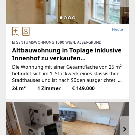
Heute
EIGENTUMSWOHNUNG 1090 WIEN, ALSERGRUND
Altbauwohnung in Toplage inklusive
Innenhof zu verkaufen
(Provisionsfrei)
Die Wohnung mit einer Gesamtfläche von 25 m²
befindet sich im 1. Stockwerk eines klassischen
Stadthauses und ist nach Süden ausgerichtet. Si
e besteht aus einem Vorraum, einer Küche, eine
24 m²
1 Zimmer
€ 149.000
m Badezimmer und einem Wohn/Schlafzimmer.
Die genaue Aufteilung der Wohnung kann aus d
em beiliegenden Flächenplan entnommen werd
en. Die Wohnung ist renovierungsbedürftig. Der
Wohnung ist grundbücherlich ein eigener Inne
nhof zugeordnet.EckdatenRaumhöhe: