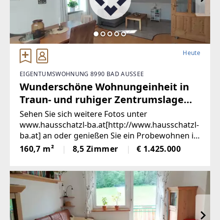
Heute
EIGENTUMSWOHNUNG 8990 BAD AUSSEE
Wunderschöne Wohnungeinheit in
Traun- und ruhiger Zentrumslage
von Bad Aussee (Provisionsfrei)
Sehen Sie sich weitere Fotos unter
www.hausschatzl-ba.at[http://www.hausschatzl-
ba.at] an oder genießen Sie ein Probewohnen in
denaktuell als Ferienwohnungen vermieteten
160,7 m²
8,5 Zimmer
€ 1.425.000
Wohneinheiten.Entdecken Sie diese charmante,
modernisierte Wohneinheit