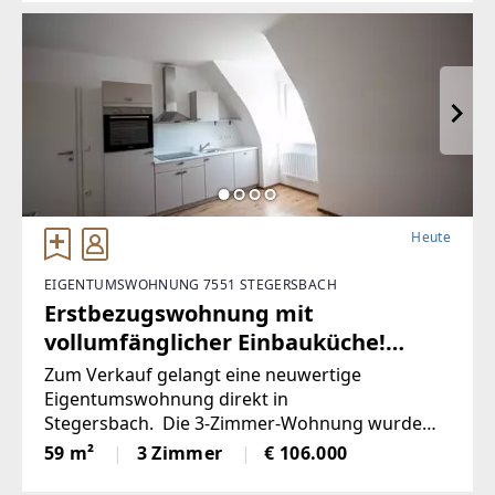
Heute
EIGENTUMSWOHNUNG 7551 STEGERSBACH
Erstbezugswohnung mit
vollumfänglicher Einbauküche!
(Provisionsfrei)
Zum Verkauf gelangt eine neuwertige
Eigentumswohnung direkt in
Stegersbach. Die 3-Zimmer-Wohnung wurde
soeben aufwendig saniert. So wurde unter
59 m²
3 Zimmer
€ 106.000
anderem dieElektronik gänzlich erneuert und