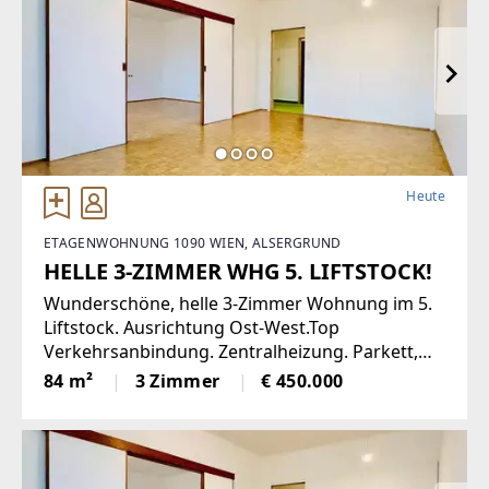
Heute
ETAGENWOHNUNG 1090 WIEN, ALSERGRUND
HELLE 3-ZIMMER WHG 5. LIFTSTOCK!
Wunderschöne, helle 3-Zimmer Wohnung im 5.
Liftstock. Ausrichtung Ost-West.Top
Verkehrsanbindung. Zentralheizung. Parkett,
Jalousien, Abstellraum. Kellerabteil.Diese
84 m²
3 Zimmer
€ 450.000
lichtdurchflutete Etagenwohnung bietet
reichlich Platz auf einer Wohnfläche von