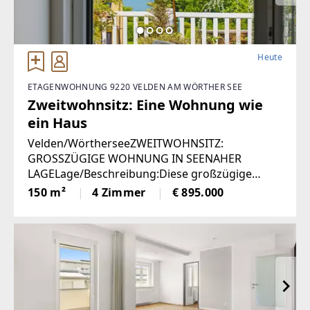
Heute
ETAGENWOHNUNG 9220 VELDEN AM WÖRTHER SEE
Zweitwohnsitz: Eine Wohnung wie
ein Haus
Velden/WörtherseeZWEITWOHNSITZ:
GROSSZÜGIGE WOHNUNG IN SEENAHER
LAGELage/Beschreibung:Diese großzügige
Wohnung vereint hohen Wohnkomfort mit
150 m²
4 Zimmer
€ 895.000
einer seltenen Zweitwohnsitzwidmung und
traumhaftem Ausblick. Auf rund 150 m²
erwartet Sie ein