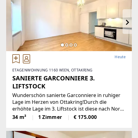
Heute
ETAGENWOHNUNG 1160 WIEN, OTTAKRING
SANIERTE GARCONNIERE 3.
LIFTSTOCK
Wunderschön sanierte Garconniere in ruhiger
Lage im Herzen von Ottakring!Durch die
erhöhte Lage im 3. Liftstock ist diese nach Nord
und Süd ausgerichtete Wohnung sehr hell und
34 m²
1 Zimmer
€ 175.000
bietet eine angenehme Wohnatmosphäre. Sie
verfügt über eine moderne Einbauküche,