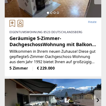
Heute
EIGENTUMSWOHNUNG 8523 DEUTSCHLANDSBERG
Geräumige 5-Zimmer-
DachgeschossWohnung mit Balkon
in Frauental (Provisionsfrei)
Willkommen in Ihrem neuen Zuhause! Diese gut
gepflegte5-Zimmer-Dachgeschoss-Wohnung
aus dem Jahr 1992 bietet Ihnen auf großzügigen
12qm Balkonfläche die perfekte Möglichkeit,
5 Zimmer
€ 229.000
entspannte Stunden im Freien zugenießen. Mit
einem einladenden Wohnbereich,