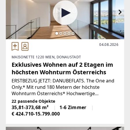
04.08.2026
MAISONETTE 1220 WIEN, DONAUSTADT
Exklusives Wohnen auf 2 Etagen im
höchsten Wohnturm Österreichs
ERSTBEZUG JETZT: DANUBEFLATS. The One and
Only.* Mit rund 180 Metern der höchste
Wohnturm Österreichs* Hochwertige
Ausstattung, großteils Raumhöhen von rund 2,8
22 passende Objekte
m, großflächige Verglasungen, Smart Living
35,81-373,68 m²
1-6 Zimmer
Technology* Großzügiger
€ 424.710-15.799.000