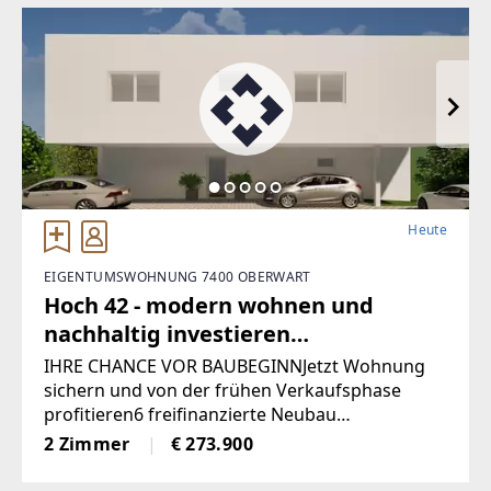
für einen niedrigen
Heute
EIGENTUMSWOHNUNG 7400 OBERWART
Hoch 42 - modern wohnen und
nachhaltig investieren
(Provisionsfrei)
IHRE CHANCE VOR BAUBEGINNJetzt Wohnung
sichern und von der frühen Verkaufsphase
profitieren6 freifinanzierte Neubau
EigentumswohnungenWohnungsgrößen von
2 Zimmer
€ 273.900
ca. 50 m² bis 68 m²Alle Wohnungen sind
entweder mit Eigengarten, Terrasse