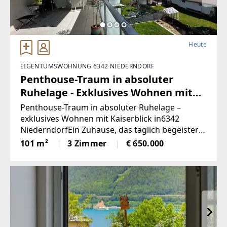
Heute
EIGENTUMSWOHNUNG 6342 NIEDERNDORF
Penthouse-Traum in absoluter
Ruhelage - Exklusives Wohnen mit
Kaiserblick in 6342 Niederndorf
Penthouse-Traum in absoluter Ruhelage –
(Provisionsfrei)
exklusives Wohnen mit Kaiserblick in6342
NiederndorfEin Zuhause, das täglich begeistert:
Diese stilvolle Penthouse-Wohnung
101 m²
3 Zimmer
€ 650.000
vereintmoderne Architektur, hochwertige
Ausstattung und eine der begehrtesten