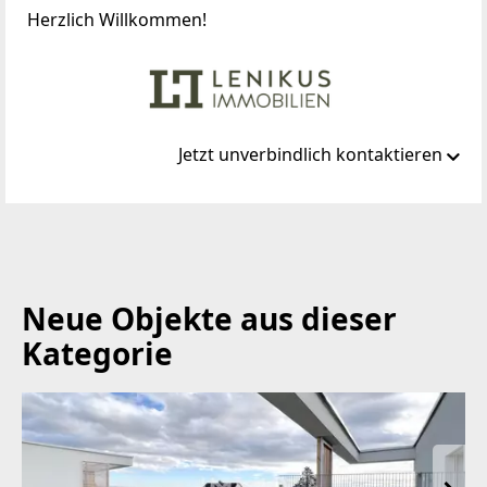
Herzlich Willkommen!
Jetzt unverbindlich kontaktieren
Standort
Parkring 10
1010 Wien, Innere Stadt
Neue Objekte aus dieser
TELEFON
Kategorie
+43 1 51631 0
WEBSITE
https://lenikusimmobilien.at/
EMAIL