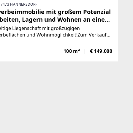
 7473 HANNERSDORF
erbeimmobilie mit großem Potenzial
rbeiten, Lagern und Wohnen an einem
eitige Liegenschaft mit großzügigen
rbeflächen und Wohnmöglichkeit!Zum Verkauf
 eine vielseitig nutzbare Liegenschaft, bestehend
roßzügigen Hallen- und Lagerflächen,
100 m²
€ 149.000
einheiten sowie einem Wohnhaus. Die
andenen