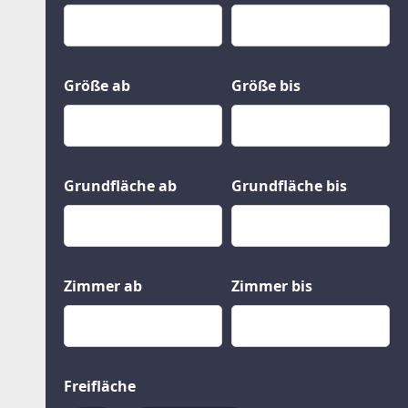
Kauf
Gewerbeobjekte
Miete
Grund und Boden
Mietkauf
Kleinobjekte
Größe ab
Größe bis
Grundfläche ab
Grundfläche bis
Zimmer ab
Zimmer bis
Freifläche