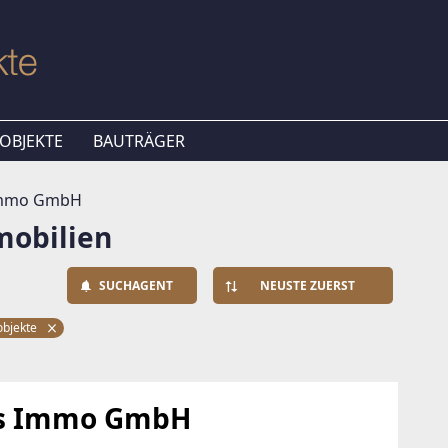
OBJEKTE
BAUTRÄGER
Immo GmbH
obilien
SUCHAGENT
NEUSTE ZUERST
bjekte
ts Immo GmbH