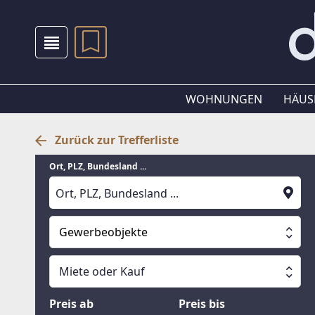
WOHNUNGEN
HÄUS
Zurück zur Trefferliste
Ort, PLZ, Bundesland ...
Gewerbeobjekte
Alle Immobilien
Miete oder Kauf
Suche läuft
Wohnungen
Miete oder Kauf
Preis ab
Preis bis
Häuser