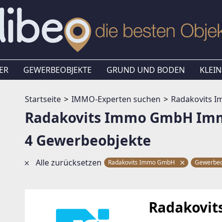
ER
GEWERBEOBJEKTE
GRUND UND BODEN
KLEIN
Startseite
IMMO-Experten suchen
Radakovits 
Radakovits Immo GmbH Imm
4 Gewerbeobjekte
Alle zurücksetzen
Radakovits Immo GmbH
Gewerbeo
Radakovi