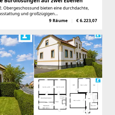
te Bürolösungen auf zwei Ebenen
 2. Obergeschossund bieten eine durchdachte,
sstattung und großzügigen
 Büroflächen (Trennwände) können während der
9 Räume
€ 6.223,07