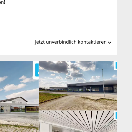
en!
Jetzt unverbindlich kontaktieren
ovits.immo/
immo