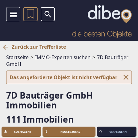
Zurück zur Trefferliste
Startseite
IMMO-Experten suchen
7D Bauträger
GmbH
Das angeforderte Objekt ist nicht verfügbar
7D Bauträger GmbH
Immobilien
111 Immobilien
SUCHAGENT
VERFEINERN