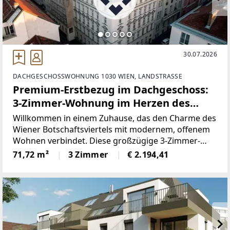
30.07.2026
DACHGESCHOSSWOHNUNG 1030 WIEN, LANDSTRASSE
Premium-Erstbezug im Dachgeschoss:
3-Zimmer-Wohnung im Herzen des
Botschaftsviertels
Willkommen in einem Zuhause, das den Charme des
Wiener Botschaftsviertels mit modernem, offenem
Wohnen verbindet. Diese großzügige 3-Zimmer-
Dachgeschosswohnung im Erstbezug bietet Ihnen
71,72 m²
3 Zimmer
€ 2.194,41
das besondere Gefühl, über den Dingen zu leben –
in einer eleganten