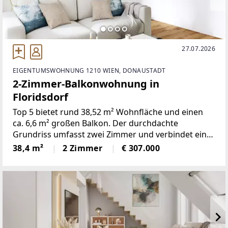
27.07.2026
EIGENTUMSWOHNUNG 1210 WIEN, DONAUSTADT
2-Zimmer-Balkonwohnung in
Floridsdorf
Top 5 bietet rund 38,52 m² Wohnfläche und einen
ca. 6,6 m² großen Balkon. Der durchdachte
Grundriss umfasst zwei Zimmer und verbindet eine
offene Wohnküche mit gut nutzbaren Privat- und
38,4 m²
2 Zimmer
€ 307.000
Nebenräumen.Die Wohnung entsteht im
Neubauprojekt DAS JOE