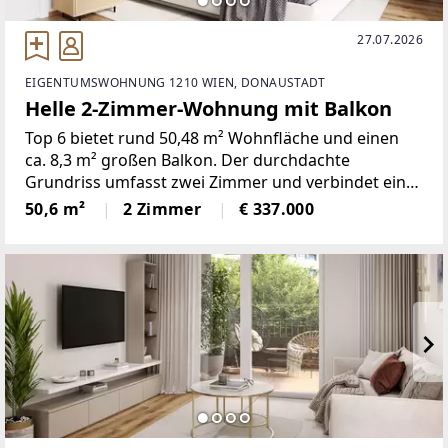
27.07.2026
EIGENTUMSWOHNUNG 1210 WIEN, DONAUSTADT
Helle 2-Zimmer-Wohnung mit Balkon
Top 6 bietet rund 50,48 m² Wohnfläche und einen
ca. 8,3 m² großen Balkon. Der durchdachte
Grundriss umfasst zwei Zimmer und verbindet eine
offene Wohnküche mit gut nutzbaren Privat- und
50,6 m²
2 Zimmer
€ 337.000
Nebenräumen.Die Wohnung entsteht im
Neubauprojekt DAS JOE