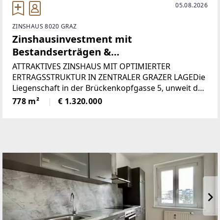
05.08.2026
ZINSHAUS 8020 GRAZ
Zinshausinvestment mit
Bestandserträgen &
Kurzzeitvermietung in Graz
ATTRAKTIVES ZINSHAUS MIT OPTIMIERTER
ERTRAGSSTRUKTUR IN ZENTRALER GRAZER LAGEDie
Liegenschaft in der Brückenkopfgasse 5, unweit des
Griesplatzes, vereint laufende Bestandserträge mit
778 m²
€ 1.320.000
weiterem Entwicklungspotenzial und richtet sich
gezielt an professionelle