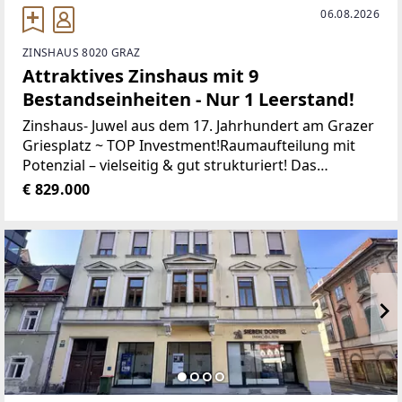
06.08.2026
ZINSHAUS 8020 GRAZ
Attraktives Zinshaus mit 9
Bestandseinheiten - Nur 1 Leerstand!
Zinshaus- Juwel aus dem 17. Jahrhundert am Grazer
Griesplatz ~ TOP Investment!Raumaufteilung mit
Potenzial – vielseitig & gut strukturiert! Das
Gebäude gliedert sich in zwei Nutzungsebenen und
€ 829.000
bietet eine durchdachte Kombination aus Gewerbe