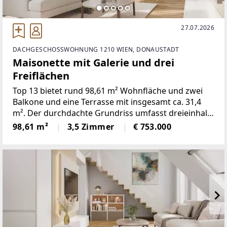
27.07.2026
DACHGESCHOSSWOHNUNG 1210 WIEN, DONAUSTADT
Maisonette mit Galerie und drei
Freiflächen
Top 13 bietet rund 98,61 m² Wohnfläche und zwei
Balkone und eine Terrasse mit insgesamt ca. 31,4
m². Der durchdachte Grundriss umfasst dreieinhalb
Zimmer und verbindet eine offene Wohnküche mit
98,61 m²
3,5 Zimmer
€ 753.000
gut nutzbaren Privat- und Nebenräumen.Die
Wohnung