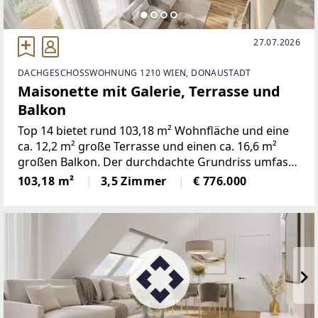
27.07.2026
DACHGESCHOSSWOHNUNG 1210 WIEN, DONAUSTADT
Maisonette mit Galerie, Terrasse und
Balkon
Top 14 bietet rund 103,18 m² Wohnfläche und eine
ca. 12,2 m² große Terrasse und einen ca. 16,6 m²
großen Balkon. Der durchdachte Grundriss umfasst
dreieinhalb Zimmer und verbindet eine offene
103,18 m²
3,5 Zimmer
€ 776.000
Wohnküche mit gut nutzbaren Privat- und
Nebenräumen.Die