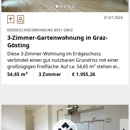
31.07.2026
ERDGESCHOSSWOHNUNG 8051 GRAZ
3-Zimmer-Gartenwohnung in Graz-
Gösting
Diese 3-Zimmer-Wohnung im Erdgeschoss
verbindet einen gut nutzbaren Grundriss mit einer
großzügigen Freifläche. Auf ca. 54,65 m² stehen ein
Wohn-/Küchenbereich, zwei Schlafzimmer, ein
54,65 m²
3 Zimmer
€ 1.055,26
Badezimmer mit Dusche und WC sowie ein
Abstellraum zur Verfügung.Vom