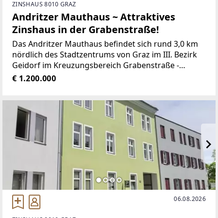
ZINSHAUS 8010 GRAZ
Andritzer Mauthaus ~ Attraktives
Zinshaus in der Grabenstraße!
Das Andritzer Mauthaus befindet sich rund 3,0 km
nördlich des Stadtzentrums von Graz im III. Bezirk
Geidorf im Kreuzungsbereich Grabenstraße -
Andritzer Reichsstraße - Körösistraße. Der
€ 1.200.000
Gebäudebestand besteht aus einem
denkmalgeschützten Zinshaus
06.08.2026