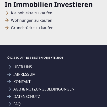
In Immobilien Investieren
Kleinobjekte zu kaufen
Wohnungen zu kaufen
Grundstücke zu kaufen
© DIBEO.AT - DIE BESTEN OBJEKTE 2026
ÜBER UNS
IMPRESSUM
KONTAKT
SUCHAGENT ANLEGEN FÜR DIE
AGB & NUTZUNGSBEDINGUNGEN
AKTUELLEN SUCHKRITERIEN
DATENSCHUTZ
7D Bauträger GmbH
FAQ