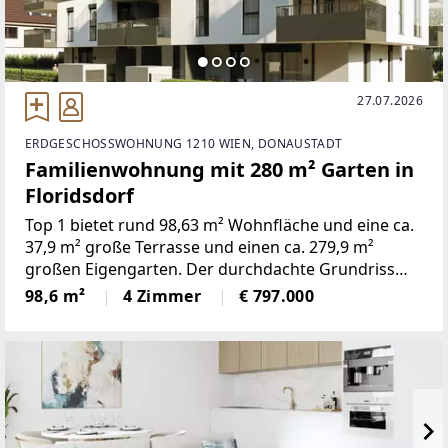
27.07.2026
ERDGESCHOSSWOHNUNG 1210 WIEN, DONAUSTADT
Familienwohnung mit 280 m² Garten in
Floridsdorf
Top 1 bietet rund 98,63 m² Wohnfläche und eine ca.
37,9 m² große Terrasse und einen ca. 279,9 m²
großen Eigengarten. Der durchdachte Grundriss
umfasst vier Zimmer und verbindet eine offene
98,6 m²
4 Zimmer
€ 797.000
Wohnküche mit gut nutzbaren Privat- und
Nebenräumen.Die