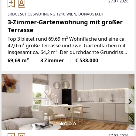
27.07.2026
ERDGESCHOSSWOHNUNG 1210 WIEN, DONAUSTADT
3-Zimmer-Gartenwohnung mit großer
Terrasse
Top 3 bietet rund 69,69 m² Wohnfläche und eine ca.
42,0 m² große Terrasse und zwei Gartenflächen mit
insgesamt ca. 64,2 m². Der durchdachte Grundriss
umfasst drei Zimmer und verbindet eine offene
69,69 m²
3 Zimmer
€ 538.000
Wohnküche mit gut nutzbaren Privat- und
Nebenräumen.Die
27.07.2026