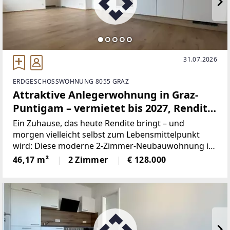
31.07.2026
ERDGESCHOSSWOHNUNG 8055 GRAZ
Attraktive Anlegerwohnung in Graz-
Puntigam – vermietet bis 2027, Rendite
gesichert
Ein Zuhause, das heute Rendite bringt – und
morgen vielleicht selbst zum Lebensmittelpunkt
wird: Diese moderne 2-Zimmer-Neubauwohnung in
Graz-Puntigam vereint die Vorteile einer sicheren
46,17 m²
2 Zimmer
€ 128.000
Kapitalanlage mit der Attraktivität eines
charmanten, kompakten