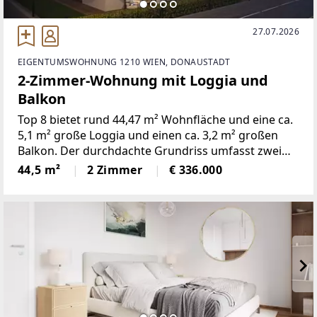
27.07.2026
EIGENTUMSWOHNUNG 1210 WIEN, DONAUSTADT
2-Zimmer-Wohnung mit Loggia und
Balkon
Top 8 bietet rund 44,47 m² Wohnfläche und eine ca.
5,1 m² große Loggia und einen ca. 3,2 m² großen
Balkon. Der durchdachte Grundriss umfasst zwei
Zimmer und verbindet eine offene Wohnküche mit
44,5 m²
2 Zimmer
€ 336.000
gut nutzbaren Privat- und Nebenräumen.Die
Wohnung