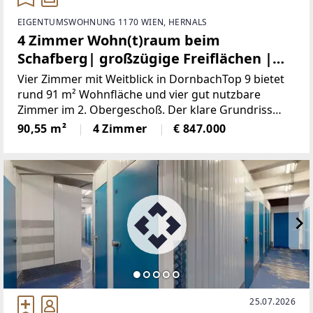
EIGENTUMSWOHNUNG 1170 WIEN, HERNALS
4 Zimmer Wohn(t)raum beim
Schafberg| großzügige Freiflächen |
sofort bezugsbereit
Vier Zimmer mit Weitblick in DornbachTop 9 bietet
rund 91 m² Wohnfläche und vier gut nutzbare
Zimmer im 2. Obergeschoß. Der klare Grundriss
eignet sich für Familien ebenso wie für Paare mit
90,55 m²
4 Zimmer
€ 847.000
zusätzlichem Arbeits- oder Gästezimmer. Große
Fensterflächen
25.07.2026