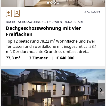
27.07.2026
DACHGESCHOSSWOHNUNG 1210 WIEN, DONAUSTADT
Dachgeschosswohnung mit vier
Freiflächen
Top 12 bietet rund 78,22 m² Wohnfläche und zwei
Terrassen und zwei Balkone mit insgesamt ca. 38,1
m². Der durchdachte Grundriss umfasst drei
Zimmer und verbindet eine offene Wohnküche mit
77,3 m²
3 Zimmer
€ 640.000
gut nutzbaren Privat- und Nebenräumen.Die
Wohnung entsteht