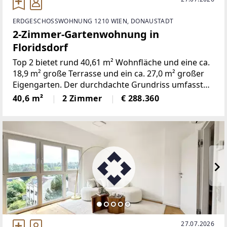
ERDGESCHOSSWOHNUNG 1210 WIEN, DONAUSTADT
2-Zimmer-Gartenwohnung in
Floridsdorf
Top 2 bietet rund 40,61 m² Wohnfläche und eine ca.
18,9 m² große Terrasse und ein ca. 27,0 m² großer
Eigengarten. Der durchdachte Grundriss umfasst
zwei Zimmer und verbindet eine offene Wohnküche
40,6 m²
2 Zimmer
€ 288.360
mit gut nutzbaren Privat- und Nebenräumen.Die
Wohnung
27.07.2026