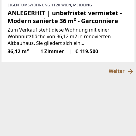
EIGENTUMSWOHNUNG 1120 WIEN, MEIDLING
ANLEGERHIT | unbefristet vermietet -
Modern sanierte 36 m² - Garconniere
Zum Verkauf steht diese Wohnung mit einer
Wohnnutzfläche von 36,12 m2 in renovierten
Altbauhaus. Sie gliedert sich ein
Wohn-/Schlafzimmer, ein Badezimmer mit Dusche
36,12 m²
1 Zimmer
€ 119.500
und Waschmaschinenanschluss, eine praktisch
untergebrachte Küchenzeile sowie ein Vorzimmer.
Weiter