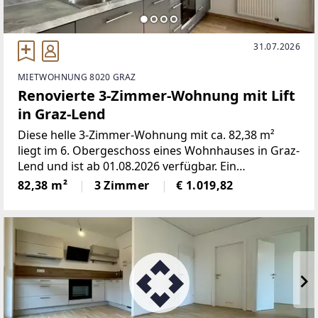
31.07.2026
MIETWOHNUNG 8020 GRAZ
Renovierte 3-Zimmer-Wohnung mit Lift
in Graz-Lend
Diese helle 3-Zimmer-Wohnung mit ca. 82,38 m²
liegt im 6. Obergeschoss eines Wohnhauses in Graz-
Lend und ist ab 01.08.2026 verfügbar. Ein
Personenlift ermöglicht den bequemen
82,38 m²
3 Zimmer
€ 1.019,82
Zugang.Vom Vorraum sind alle drei Zimmer
getrennt begehbar. Dadurch