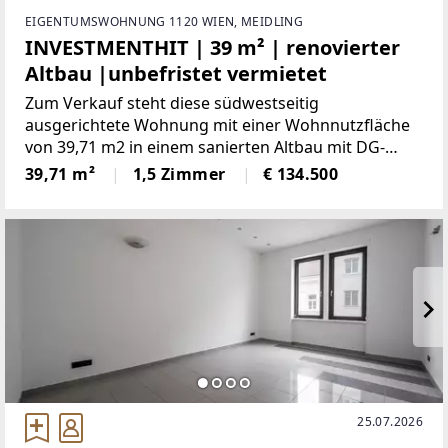
EIGENTUMSWOHNUNG 1120 WIEN, MEIDLING
INVESTMENTHIT | 39 m² | renovierter
Altbau |unbefristet vermietet
Zum Verkauf steht diese südwestseitig
ausgerichtete Wohnung mit einer Wohnnutzfläche
von 39,71 m2 in einem sanierten Altbau mit DG-
Aufbau. Die Fläche gliedert sich in eine großes
39,71 m²
1,5 Zimmer
€ 134.500
Wohnzimmer mit einem Schlafzimmer, ein
Badezimmer mit Dusche sowie einer
25.07.2026