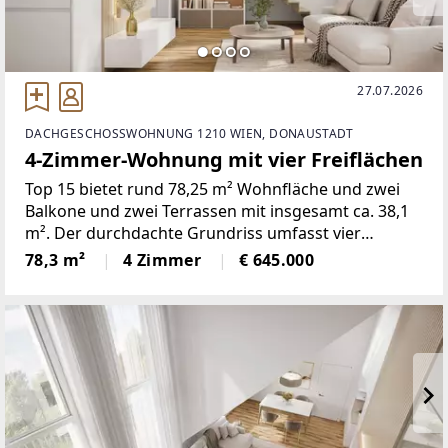
27.07.2026
DACHGESCHOSSWOHNUNG 1210 WIEN, DONAUSTADT
4-Zimmer-Wohnung mit vier Freiflächen
Top 15 bietet rund 78,25 m² Wohnfläche und zwei
Balkone und zwei Terrassen mit insgesamt ca. 38,1
m². Der durchdachte Grundriss umfasst vier
Zimmer und verbindet eine offene Wohnküche mit
78,3 m²
4 Zimmer
€ 645.000
gut nutzbaren Privat- und Nebenräumen.Die
Wohnung entsteht