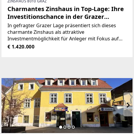
ZINSHAUS 8010 GRAZ
Charmantes Zinshaus in Top-Lage: Ihre
Investitionschance in der Grazer
Münzgrabenstraße!
In gefragter Grazer Lage präsentiert sich dieses
charmante Zinshaus als attraktive
Investmentmöglichkeit für Anleger mit Fokus auf
nachhaltige Erträge und langfristige
€ 1.420.000
Wertentwicklung. Die Liegenschaft umfasst
insgesamt 11 Wohn- und 2 Gewerbeeinheiten