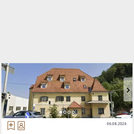
TELEFON
+43 664 4665262
WEBSITE
https://www.7doerfer.at/
EMAIL
office@7doerfer.at
06.08.2026