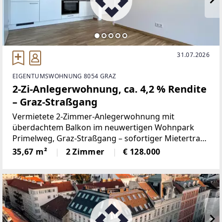
31.07.2026
EIGENTUMSWOHNUNG 8054 GRAZ
2-Zi-Anlegerwohnung, ca. 4,2 % Rendite
– Graz-Straßgang
Vermietete 2-Zimmer-Anlegerwohnung mit
überdachtem Balkon im neuwertigen Wohnpark
Primelweg, Graz-Straßgang – sofortiger Mietertrag
bei Neubauqualität.Die rund 35,67 m² große
35,67 m²
2 Zimmer
€ 128.000
Wohnung (Haus A, Baujahr 2022) ist durchdacht
geschnitten: Vorraum mit