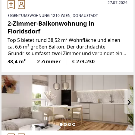
27.07.2026
EIGENTUMSWOHNUNG 1210 WIEN, DONAUSTADT
2-Zimmer-Balkonwohnung in
Floridsdorf
Top 5 bietet rund 38,52 m² Wohnfläche und einen
ca. 6,6 m² großen Balkon. Der durchdachte
Grundriss umfasst zwei Zimmer und verbindet eine
offene Wohnküche mit gut nutzbaren Privat- und
38,4 m²
2 Zimmer
€ 273.230
Nebenräumen.Die Wohnung entsteht im
Neubauprojekt DAS JOE