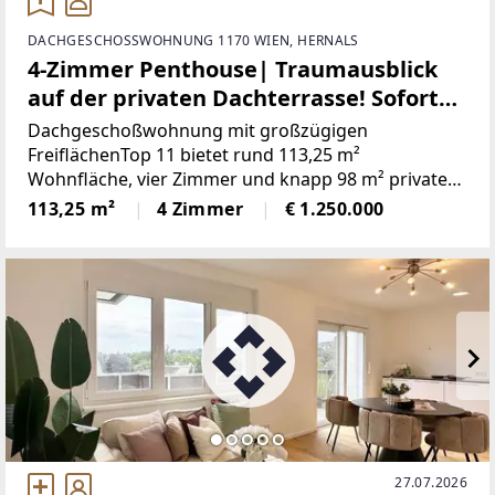
DACHGESCHOSSWOHNUNG 1170 WIEN, HERNALS
4-Zimmer Penthouse| Traumausblick
auf der privaten Dachterrasse! Sofort
bezugsfertig!
Dachgeschoßwohnung mit großzügigen
FreiflächenTop 11 bietet rund 113,25 m²
Wohnfläche, vier Zimmer und knapp 98 m² private
Außenflächen. Die Wohnküche bildet den
113,25 m²
4 Zimmer
€ 1.250.000
Mittelpunkt der Wohnung; drei zentral begehbare
Schlafzimmer schaffen klare Rückzugsbereiche
27.07.2026