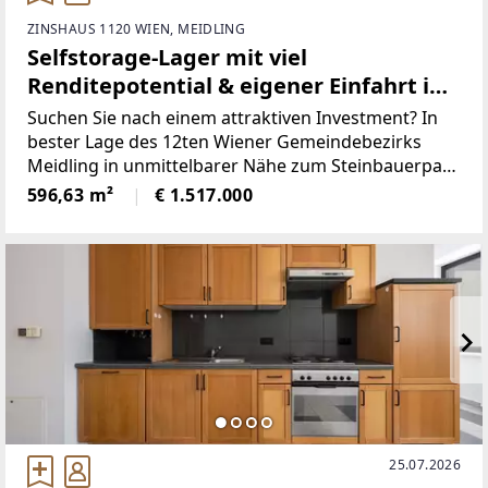
ZINSHAUS 1120 WIEN, MEIDLING
Selfstorage-Lager mit viel
Renditepotential & eigener Einfahrt in
Meidling
Suchen Sie nach einem attraktiven Investment? In
bester Lage des 12ten Wiener Gemeindebezirks
Meidling in unmittelbarer Nähe zum Steinbauerpark
gelangt dieses sich im Souterrain befindliche Lager
596,63 m²
€ 1.517.000
plus Nebenräume zum Verkauf.Die Fläche
25.07.2026