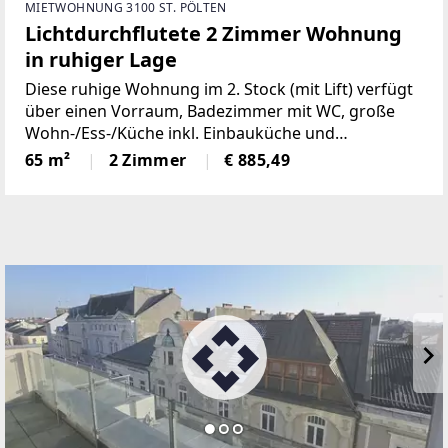
MIETWOHNUNG 3100 ST. PÖLTEN
Lichtdurchflutete 2 Zimmer Wohnung
in ruhiger Lage
Diese ruhige Wohnung im 2. Stock (mit Lift) verfügt
über einen Vorraum, Badezimmer mit WC, große
Wohn-/Ess-/Küche inkl. Einbauküche und
Einbaugeräte (Möbelmiete), sowie 2 zusätzliches
65 m²
2 Zimmer
€ 885,49
Zimmer. Die Räume sind neu renoviert und bieten
eine angenehme Atmosphäre.Auf