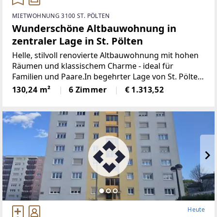
MIETWOHNUNG 3100 ST. PÖLTEN
Wunderschöne Altbauwohnung in
zentraler Lage in St. Pölten
Helle, stilvoll renovierte Altbauwohnung mit hohen
Räumen und klassischem Charme - ideal für
Familien und Paare.In begehrter Lage von St. Pölten
befindet sich diese großzügige, lichtdurchflutete
130,24 m²
6 Zimmer
€ 1.313,52
Altbauwohnung mit ca. 130,24 m² Wohnfläche. Die
Heute