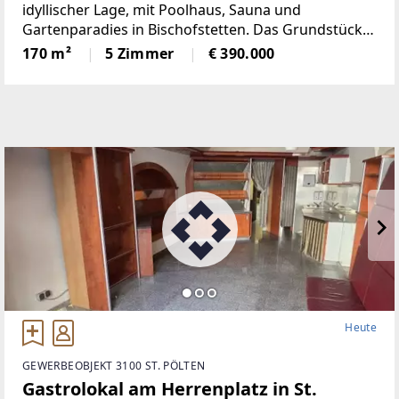
idyllischer Lage, mit Poolhaus, Sauna und
Gartenparadies in Bischofstetten. Das Grundstück
mit ca. 1.708 m², davon ca. 192 m² verbauter Fläche,
170 m²
5 Zimmer
€ 390.000
bietet viel Platz für Familienleben, Erholung und
individuelle Gestaltungsmöglichkeiten.
Heute
GEWERBEOBJEKT 3100 ST. PÖLTEN
Gastrolokal am Herrenplatz in St.