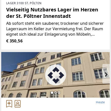
LAGER 3100 ST. PÖLTEN
Vielseitig Nutzbares Lager im Herzen
der St. Pöltner Innenstadt
Ab sofort steht ein sauberer, trockener und sicherer
Lagerraum im Keller zur Vermietung frei. Der Raum
eignet sich ideal zur Einlagerung von Möbeln,
Umzugskartons, Werkzeug, Sportgeräten oder
€ 350,56
sonstigen privaten Gegenständen.Der Lagerraum
befindet
Heute