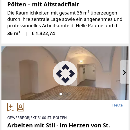
Pölten – mit Altstadtflair
Die Räumlichkeiten mit gesamt 36 m² überzeugen
durch ihre zentrale Lage sowie ein angenehmes und
professionelles Arbeitsumfeld. Helle Räume und das
besondere Altstadtflair schaffen eine einladende
36 m²
€ 1.322,74
Atmosphäre für produktives Arbeiten,
Besprechungen oder
Heute
GEWERBEOBJEKT 3100 ST. PÖLTEN
Arbeiten mit Stil - im Herzen von St.