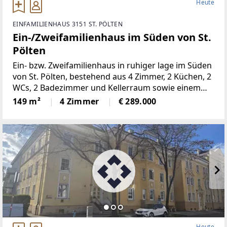
Heute
EINFAMILIENHAUS 3151 ST. PÖLTEN
Ein-/Zweifamilienhaus im Süden von St.
Pölten
Ein- bzw. Zweifamilienhaus in ruhiger lage im Süden
von St. Pölten, bestehend aus 4 Zimmer, 2 Küchen, 2
WCs, 2 Badezimmer und Kellerraum sowie einem
geräumigen Schuppen und einer Garage. Ideal
149 m²
4 Zimmer
€ 289.000
angebunden an den öffentlichen Verkehr (Bus,
Bahn) und das
Heute