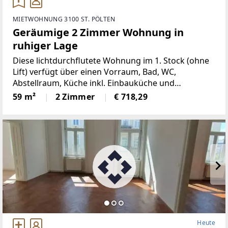
MIETWOHNUNG 3100 ST. PÖLTEN
Geräumige 2 Zimmer Wohnung in
ruhiger Lage
Diese lichtdurchflutete Wohnung im 1. Stock (ohne
Lift) verfügt über einen Vorraum, Bad, WC,
Abstellraum, Küche inkl. Einbauküche und
Einbaugeräten (Möbelmiete) sowie 2 zusätzliche
59 m²
2 Zimmer
€ 718,29
Zimmer. Die Räume sind neu renoviert und bieten
eine angenehme Atmosphäre.Auf
Heute