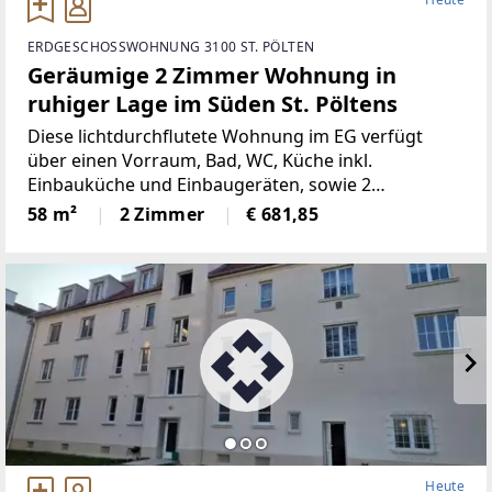
ERDGESCHOSSWOHNUNG 3100 ST. PÖLTEN
Geräumige 2 Zimmer Wohnung in
ruhiger Lage im Süden St. Pöltens
Diese lichtdurchflutete Wohnung im EG verfügt
über einen Vorraum, Bad, WC, Küche inkl.
Einbauküche und Einbaugeräten, sowie 2
zusätzliche Zimmer. Die Räume sind neu renoviert
58 m²
2 Zimmer
€ 681,85
und bieten eine angenehme Atmosphäre.Der Süden
der Stadt bietet viele
Heute