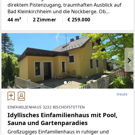
direktem Pistenzugang, traumhaften Ausblick auf
Bad Kleinkirchheim und die Nockberge. Ob
Mountainbiken, Wandern oder Schifahren im
44 m²
2 Zimmer
€ 259.000
Winter, diese Gegend bietet für jeden etwas.
Entspannung bietet das Thermal Römerbad
Heute
EINFAMILIENHAUS 3232 BISCHOFSTETTEN
Idyllisches Einfamilienhaus mit Pool,
Sauna und Gartenparadies
Großzügiges Einfamilienhaus in ruhiger und