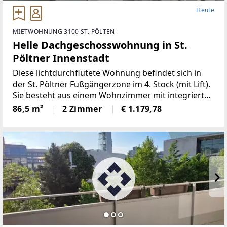
Heute
MIETWOHNUNG 3100 ST. PÖLTEN
Helle Dachgeschosswohnung in St.
Pöltner Innenstadt
Diese lichtdurchflutete Wohnung befindet sich in
der St. Pöltner Fußgängerzone im 4. Stock (mit Lift).
Sie besteht aus einem Wohnzimmer mit integrierter
Küche (möbliert inkl. Einbaugeräte), Abstellraum,
86,5 m²
2 Zimmer
€ 1.179,78
Badezimmer, WC, 2 Zimmer, Kellerabteil, Terrasse