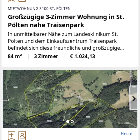
MIETWOHNUNG 3100 ST. PÖLTEN
Großzügige 3-Zimmer Wohnung in St.
Pölten nahe Traisenpark
In unmittelbarer Nähe zum Landesklinikum St.
Pölten und dem Einkaufszentrum Traisenpark
befindet sich diese freundliche und großzügige
Wohnung im 7. Obergeschoss eines gepflegten
84 m²
3 Zimmer
€ 1.024,13
Mehrparteienhauses (mit Lift). Mit einer Wohnfläche
von ca. 84 m² bietet
Heute