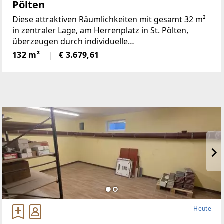
Pölten
Diese attraktiven Räumlichkeiten mit gesamt 32 m²
in zentraler Lage, am Herrenplatz in St. Pölten,
überzeugen durch individuelle
Nutzungsmöglichkeiten und sind aufgrund der
132 m²
€ 3.679,61
direkten Erreichbarkeit mit dem Lift auch für
Ordinationen geeignet.Auf
Heute