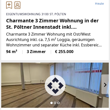
Heute
EIGENTUMSWOHNUNG 3100 ST. PÖLTEN
Charmante 3 Zimmer Wohnung in der
St. Pöltner Innenstadt inkl.
Autoabstellplatz
Charmante 3 Zimmer Wohnung mit Ost/West
Ausrichtung inkl. ca. 7,5 m² Loggia, geräumigen
Wohnzimmer und separater Küche inkl. Essbereich.
Die beiden Schlafzimmer sind vom Gang aus
94 m²
3 Zimmer
€ 255.000
begehbar, das Badezimmer und das WC befinden
sich im Eingangsbereich mit