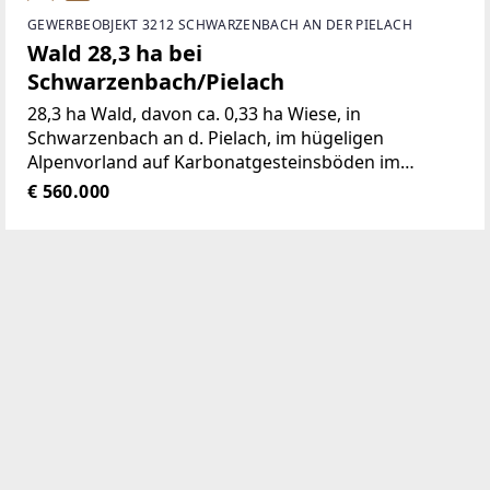
GEWERBEOBJEKT 3212 SCHWARZENBACH AN DER PIELACH
Wald 28,3 ha bei
Schwarzenbach/Pielach
28,3 ha Wald, davon ca. 0,33 ha Wiese, in
Schwarzenbach an d. Pielach, im hügeligen
Alpenvorland auf Karbonatgesteinsböden im
Mostviertel, Seehöhen 500 bis 900 mMischwald
€ 560.000
bestehend aus Lärche, Fichte, Rotbuche und
diversen anderen Laubhölzern,