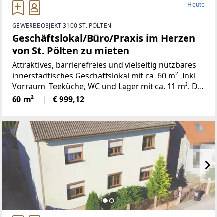
Heute
GEWERBEOBJEKT 3100 ST. PÖLTEN
Geschäftslokal/Büro/Praxis im Herzen
von St. Pölten zu mieten
Attraktives, barrierefreies und vielseitig nutzbares
innerstädtisches Geschäftslokal mit ca. 60 m². Inkl.
Vorraum, Teeküche, WC und Lager mit ca. 11 m². Die
durchgängige Auslagenfront sorgt für eine ideale
60 m²
€ 999,12
Belichtung und Sichtbarkeit. Am Rande der
Fußgängerzone