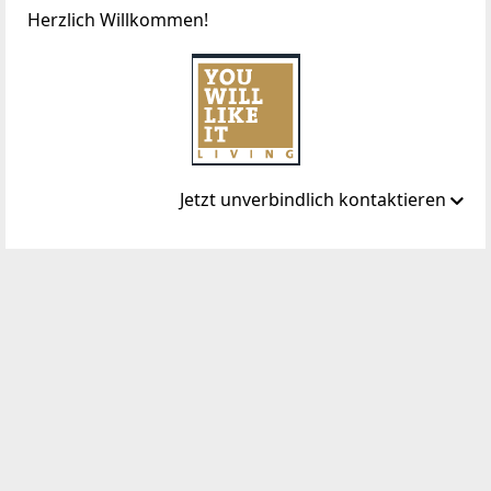
Herzlich Willkommen!
Jetzt unverbindlich kontaktieren
Standort
Hungerbergstraße 20
1190 Wien, Döbling
TELEFON
+43 1 240 27 603
WEBSITE
https://www.you-will-like-it-living.at/