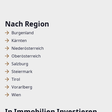
EMAIL
office@you-will-like-it.at
Nach Region
Burgenland
Kärnten
Niederösterreich
Oberösterreich
Salzburg
Steiermark
Tirol
Vorarlberg
Wien
In Immobilien Investieren