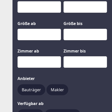
Kauf
Gewerbeobjekte
Miete
Grund und Boden
Mietkauf
Kleinobjekte
Größe ab
Größe bis
Zimmer ab
Zimmer bis
Anbieter
Bauträger
Makler
Verfügbar ab