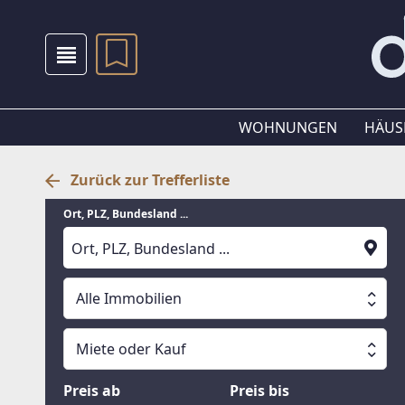
WOHNUNGEN
HÄUS
Zurück zur Trefferliste
Ort, PLZ, Bundesland ...
Alle Immobilien
Alle Immobilien
Miete oder Kauf
Suche läuft
Wohnungen
Miete oder Kauf
Preis ab
Preis bis
Häuser