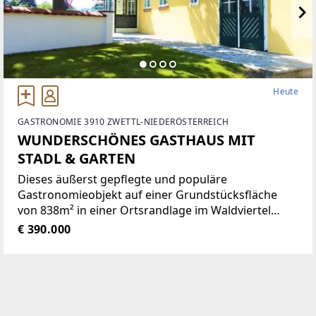
Heute
GASTRONOMIE 3910 ZWETTL-NIEDERÖSTERREICH
WUNDERSCHÖNES GASTHAUS MIT
STADL & GARTEN
Dieses äußerst gepflegte und populäre
Gastronomieobjekt auf einer Grundstücksfläche
von 838m² in einer Ortsrandlage im Waldviertel
bietet eine Vielzahl von Nutzungsmöglichkeiten wie
€ 390.000
zum Beispiel Restaurant der gehobenen
Gastronomie, traditionelles Gasthaus