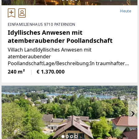
Heute
EINFAMILIENHAUS 9710 PATERNION
Idyllisches Anwesen mit
atemberaubender Poollandschaft
Villach LandIdyllisches Anwesen mit
atemberaubender
PoollandschaftLage/Beschreibung:In traumhafter
Lage von Feffernitz präsentiert sich dieses
240 m²
€ 1.370.000
außergewöhnliche Anwesen als wahres Refugium
für Ruhe- und Naturliebhaber. Eingebettet in eine