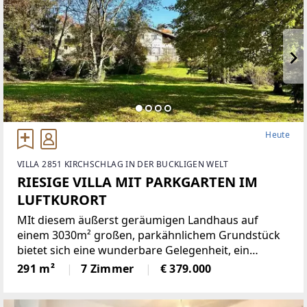
Heute
VILLA 2851 KIRCHSCHLAG IN DER BUCKLIGEN WELT
RIESIGE VILLA MIT PARKGARTEN IM
LUFTKURORT
MIt diesem äußerst geräumigen Landhaus auf
einem 3030m² großen, parkähnlichem Grundstück
bietet sich eine wunderbare Gelegenheit, ein
einmaliges Domizil in der beliebten Gemeinde
291 m²
7 Zimmer
€ 379.000
Krumbach zu schaffen!Das 1972 in Ziegelbauweise
errichtete Haus