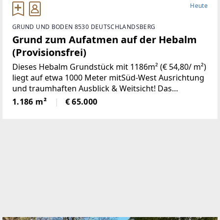
Heute
GRUND UND BODEN 8530 DEUTSCHLANDSBERG
Grund zum Aufatmen auf der Hebalm
(Provisionsfrei)
Dieses Hebalm Grundstück mit 1186m² (€ 54,80/ m²)
liegt auf etwa 1000 Meter mitSüd-West Ausrichtung
und traumhaften Ausblick & Weitsicht! Das
Grundstück liegtim Wohngebiet (mit einer
1.186 m²
€ 65.000
Bebauungsdichte von 0,2-0,3) und ist
ganzjährigerreichbar