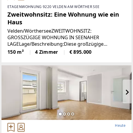
ETAGENWOHNUNG 9220 VELDEN AM WÖRTHER SEE
Zweitwohnsitz: Eine Wohnung wie ein
Haus
Velden/WörtherseeZWEITWOHNSITZ:
GROSSZÜGIGE WOHNUNG IN SEENAHER
LAGELage/Beschreibung:Diese großzügige
Wohnung vereint hohen Wohnkomfort mit einer
150 m²
4 Zimmer
€ 895.000
seltenen Zweitwohnsitzwidmung und traumhaftem
Ausblick. Auf rund 150 m² erwartet Sie ein
Heute