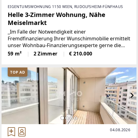
EIGENTUMSWOHNUNG 1150 WIEN, RUDOLFSHEIM-FÜNFHAUS
Helle 3-Zimmer Wohnung, Nähe
Meiselmarkt
_Im Falle der Notwendigkeit einer
Fremdfinanzierung Ihrer Wunschimmobilie ermittelt
unser Wohnbau-Finanzierungsexperte gerne die
optimale Finanzierungslösung und findet das
59 m²
2 Zimmer
€ 210.000
passende Zins- und Konditionsangebot für Sie. Er
vergleicht die aktuellen Angebote
TOP AD
04.08.2026