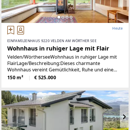
Heute
EINFAMILIENHAUS 9220 VELDEN AM WÖRTHER SEE
Wohnhaus in ruhiger Lage mit Flair
Velden/WörtherseeWohnhaus in ruhiger Lage mit
FlairLage/Beschreibung:Dieses charmante
Wohnhaus vereint Gemütlichkeit, Ruhe und eine
hohe Lebensqualität in unmittelbarer Nähe zum
150 m²
€ 525.000
Zentrum von Velden. Eingebettet in eine
angenehme Wohnumgebung