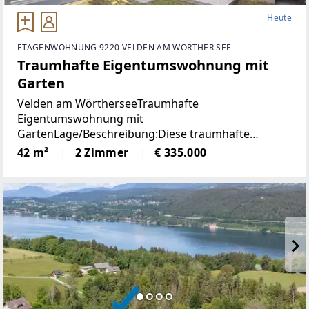
Heute
ETAGENWOHNUNG 9220 VELDEN AM WÖRTHER SEE
Traumhafte Eigentumswohnung mit
Garten
Velden am WörtherseeTraumhafte
Eigentumswohnung mit
GartenLage/Beschreibung:Diese traumhafte
Gartenwohnung liegt nur 800 Meter vom Zentrum
42 m²
2 Zimmer
€ 335.000
Veldens entfernt und bietet eine perfekte
Kombination aus Ruhe und Nähe zum Zentrum.
Dank der westlichen