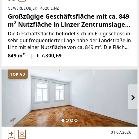
GEWERBEOBJEKT 4020 LINZ
Großzügige Geschäftsfläche mit ca. 849
m² Nutzfläche in Linzer Zentrumslage
zu vermieten!
Die Geschäftsfläche befindet sich im Erdgeschoss in
sehr gut frequentierter Lage nahe der Landstraße in
Linz mit einer Nutzfläche von ca. 849 m². Die Fläche
wurde von einem Lebensmittel Discounter genutzt
849 m²
€ 7.300,69
und ist ab sofort verfügbar. Durch
TOP AD
01.07.2026