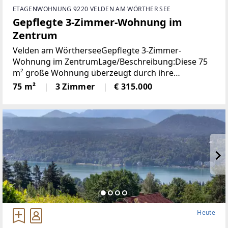
ETAGENWOHNUNG 9220 VELDEN AM WÖRTHER SEE
Gepflegte 3-Zimmer-Wohnung im
Zentrum
Velden am WörtherseeGepflegte 3-Zimmer-
Wohnung im ZentrumLage/Beschreibung:Diese 75
m² große Wohnung überzeugt durch ihre
durchdachte Raumaufteilung und ihre
75 m²
3 Zimmer
€ 315.000
ausgezeichnete Lage im Zentrum von Velden. Zwei
Schlafzimmer bieten ausreichend
Heute