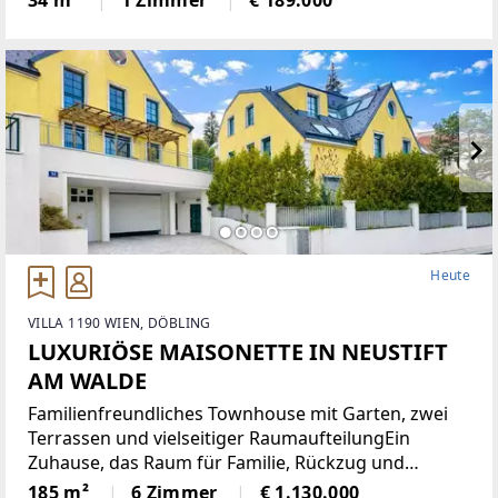
34 m²
1 Zimmer
€ 189.000
angenehme Wohnatmosphäre. Sie verfügt über
eine moderne Einbauküche,
Heute
VILLA 1190 WIEN, DÖBLING
LUXURIÖSE MAISONETTE IN NEUSTIFT
AM WALDE
Familienfreundliches Townhouse mit Garten, zwei
Terrassen und vielseitiger RaumaufteilungEin
Zuhause, das Raum für Familie, Rückzug und
gemeinsames Leben schafft: Dieses grosszügige
185 m²
6 Zimmer
€ 1.130.000