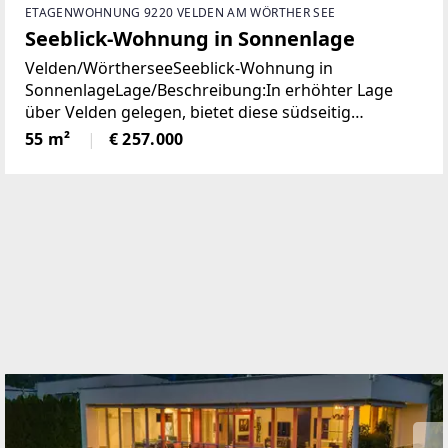
ETAGENWOHNUNG 9220 VELDEN AM WÖRTHER SEE
Seeblick-Wohnung in Sonnenlage
Velden/WörtherseeSeeblick-Wohnung in
SonnenlageLage/Beschreibung:In erhöhter Lage
über Velden gelegen, bietet diese südseitig
ausgerichtete Wohnung angenehme
55 m²
€ 257.000
Lichtverhältnisse und einen schönen Blick auf den
Wörthersee. Die Immobilie präsentiert