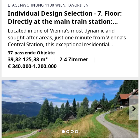
ETAGENWOHNUNG 1100 WIEN, FAVORITEN
Individual Design Selection - 7. Floor:
Directly at the main train station:
Commission-free
Located in one of Vienna’s most dynamic and
sought-after areas, just one minute from Vienna’s
Central Station, this exceptional residential
development has recently been completed,
37 passende Objekte
seamlessly combining modern living comfort,
39,82-125,38 m²
2-4 Zimmer
premium architecture, and
€ 340.000-1.200.000