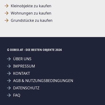
Kleinobjekte zu kaufen
Wohnungen zu kaufen
SUCHAGENT ANLEGEN FÜR DIE
Grundstücke zu kaufen
AKTUELLEN SUCHKRITERIEN
Dieser Filter wird viele Treffer erzeugen. Bitte setzen
Sie weitere Filter!
Treffer verfeinern
© DIBEO.AT - DIE BESTEN OBJEKTE 2026
Ich stimme der Verarbeitung meiner Daten, wie
ÜBER UNS
in den
Datenschutzbestimmungen
beschrieben,
IMPRESSUM
zu.
KONTAKT
AGB & NUTZUNGSBEDINGUNGEN
DATENSCHUTZ
Suchagent anlegen
FAQ
Jetzt Suchagent anlegen