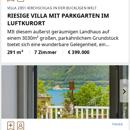
VILLA 2851 KIRCHSCHLAG IN DER BUCKLIGEN WELT
RIESIGE VILLA MIT PARKGARTEN IM
LUFTKURORT
MIt diesem äußerst geräumigen Landhaus auf
einem 3030m² großen, parkähnlichem Grundstück
bietet sich eine wunderbare Gelegenheit, ein
einmaliges Domizil in der beliebten Gemeinde
291 m²
7 Zimmer
€ 399.000
Krumbach zu schaffen!Das 1972 in Ziegelbauweise
errichtete Haus
Heute