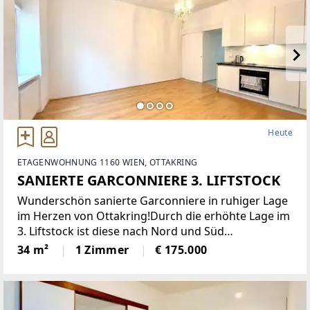
Heute
ETAGENWOHNUNG 1160 WIEN, OTTAKRING
SANIERTE GARCONNIERE 3. LIFTSTOCK
Wunderschön sanierte Garconniere in ruhiger Lage
im Herzen von Ottakring!Durch die erhöhte Lage im
3. Liftstock ist diese nach Nord und Süd
ausgerichtete Wohnung sehr hell und bietet eine
34 m²
1 Zimmer
€ 175.000
angenehme Wohnatmosphäre. Sie verfügt über
eine moderne Einbauküche,