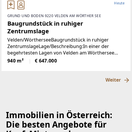
Heute
GRUND UND BODEN 9220 VELDEN AM WÖRTHER SEE
Baugrundstück in ruhiger
Zentrumslage
Velden/WörtherseeBaugrundstück in ruhiger
ZentrumslageLage/Beschreibung:In einer der
begehrtesten Lagen von Velden am Wörthersee
befindet sich dieses ca. 940 m² große Grundstück,
940 m²
€ 647.000
das mit seiner ruhigen und dennoch zentralen Lage
überzeugt.
Weiter
Immobilien in Österreich:
Die besten Angebote für