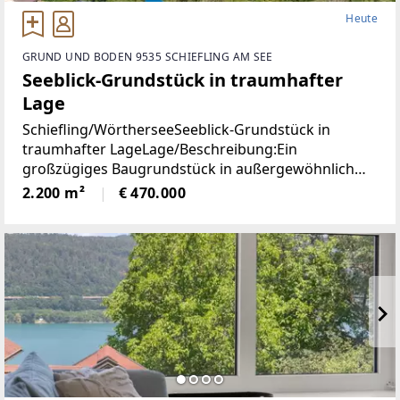
Heute
GRUND UND BODEN 9535 SCHIEFLING AM SEE
Seeblick-Grundstück in traumhafter
Lage
Schiefling/WörtherseeSeeblick-Grundstück in
traumhafter LageLage/Beschreibung:Ein
großzügiges Baugrundstück in außergewöhnlich
ruhiger Aussichtslage mit beeindruckendem
2.200 m²
€ 470.000
Weitblick über den Wörthersee und die umliegende
Naturlandschaft.