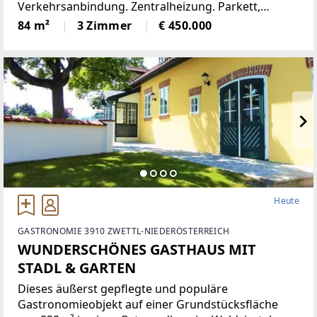
Verkehrsanbindung. Zentralheizung. Parkett,
Jalousien, Abstellraum. Kellerabteil.Diese
84 m²
3 Zimmer
€ 450.000
lichtdurchflutete Etagenwohnung bietet reichlich
Platz auf einer Wohnfläche von
Heute
GASTRONOMIE 3910 ZWETTL-NIEDERÖSTERREICH
WUNDERSCHÖNES GASTHAUS MIT
STADL & GARTEN
Dieses äußerst gepflegte und populäre
Gastronomieobjekt auf einer Grundstücksfläche