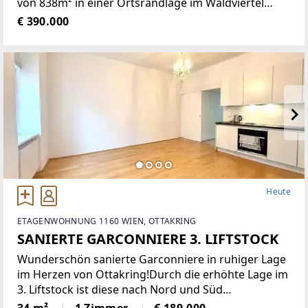
von 838m² in einer Ortsrandlage im Waldviertel
bietet eine Vielzahl von Nutzungsmöglichkeiten wie
€ 390.000
zum Beispiel Restaurant der gehobenen
Gastronomie, traditionelles Gasthaus
Heute
ETAGENWOHNUNG 1160 WIEN, OTTAKRING
SANIERTE GARCONNIERE 3. LIFTSTOCK
Wunderschön sanierte Garconniere in ruhiger Lage
im Herzen von Ottakring!Durch die erhöhte Lage im
3. Liftstock ist diese nach Nord und Süd
ausgerichtete Wohnung sehr hell und bietet eine