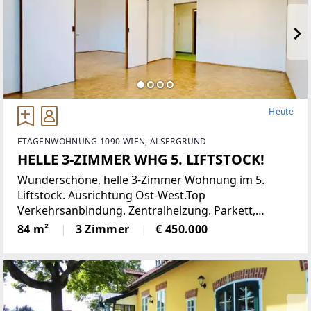
Heute
ETAGENWOHNUNG 1090 WIEN, ALSERGRUND
HELLE 3-ZIMMER WHG 5. LIFTSTOCK!
Wunderschöne, helle 3-Zimmer Wohnung im 5.
Liftstock. Ausrichtung Ost-West.Top
Verkehrsanbindung. Zentralheizung. Parkett,
Jalousien, Abstellraum. Kellerabteil.Diese
84 m²
3 Zimmer
€ 450.000
lichtdurchflutete Etagenwohnung bietet reichlich
Platz auf einer Wohnfläche von