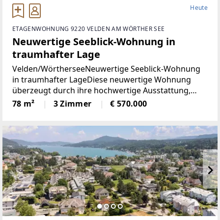
Heute
ETAGENWOHNUNG 9220 VELDEN AM WÖRTHER SEE
Neuwertige Seeblick-Wohnung in
traumhafter Lage
Velden/WörtherseeNeuwertige Seeblick-Wohnung
in traumhafter LageDiese neuwertige Wohnung
überzeugt durch ihre hochwertige Ausstattung,
durchdachte Raumaufteilung und einen
78 m²
3 Zimmer
€ 570.000
eindrucksvollen Blick auf den Wörthersee. Auf rund
78 m² Wohnfläche