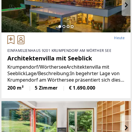
Heute
EINFAMILIENHAUS 9201 KRUMPENDORF AM WÖRTHER SEE
Architektenvilla mit Seeblick
Krumpendorf/WörtherseeArchitektenvilla mit
SeeblickLage/Beschreibung:In begehrter Lage von
Krumpendorf am Wörthersee präsentiert sich diese
herausragende Architekten-Villa als ein wahres
200 m²
5 Zimmer
€ 1.690.000
Refugium für Anspruchsvolle. Die im Jahr 2010
erbaute