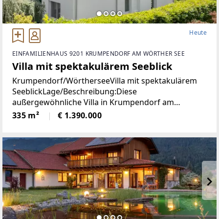
Heute
EINFAMILIENHAUS 9201 KRUMPENDORF AM WÖRTHER SEE
Villa mit spektakulärem Seeblick
Krumpendorf/WörtherseeVilla mit spektakulärem
SeeblickLage/Beschreibung:Diese
außergewöhnliche Villa in Krumpendorf am
Wörthersee vereint großzügiges Wohnen, exklusive
335 m²
€ 1.390.000
Ausstattung und eine unvergleichliche Aussicht in
einer der begehrtesten