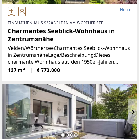
Heute
EINFAMILIENHAUS 9220 VELDEN AM WÖRTHER SEE
Charmantes Seeblick-Wohnhaus in
Zentrumsnähe
Velden/WörtherseeCharmantes Seeblick-Wohnhaus
in ZentrumsnäheLage/Beschreibung:Dieses
charmante Wohnhaus aus den 1950er-Jahren
vereint eine hervorragende Aussichtslage mit viel
167 m²
€ 770.000
Potenzial zur Verwirklichung individueller
Wohnideen. Dank