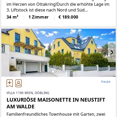
im Herzen von Ottakring!Durch die erhöhte Lage im
3. Liftstock ist diese nach Nord und Süd
ausgerichtete Wohnung sehr hell und bietet eine
34 m²
1 Zimmer
€ 189.000
angenehme Wohnatmosphäre. Sie verfügt über
eine moderne Einbauküche,
Heute
VILLA 1190 WIEN, DÖBLING
LUXURIÖSE MAISONETTE IN NEUSTIFT
AM WALDE
Familienfreundliches Townhouse mit Garten, zwei