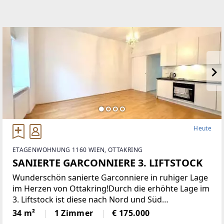
Heute
ETAGENWOHNUNG 1160 WIEN, OTTAKRING
SANIERTE GARCONNIERE 3. LIFTSTOCK
Wunderschön sanierte Garconniere in ruhiger Lage
im Herzen von Ottakring!Durch die erhöhte Lage im
3. Liftstock ist diese nach Nord und Süd
ausgerichtete Wohnung sehr hell und bietet eine
34 m²
1 Zimmer
€ 175.000
angenehme Wohnatmosphäre. Sie verfügt über