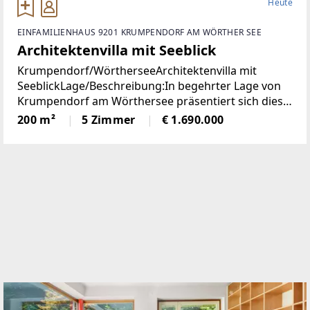
Heute
EINFAMILIENHAUS 9201 KRUMPENDORF AM WÖRTHER SEE
Architektenvilla mit Seeblick
Krumpendorf/WörtherseeArchitektenvilla mit
SeeblickLage/Beschreibung:In begehrter Lage von
Krumpendorf am Wörthersee präsentiert sich diese
herausragende Architekten-Villa als ein wahres
200 m²
5 Zimmer
€ 1.690.000
Refugium für Anspruchsvolle. Die im Jahr 2010
erbaute