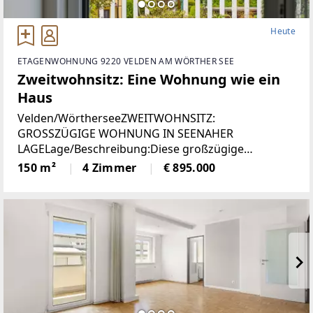
Heute
ETAGENWOHNUNG 9220 VELDEN AM WÖRTHER SEE
Zweitwohnsitz: Eine Wohnung wie ein
Haus
Velden/WörtherseeZWEITWOHNSITZ:
GROSSZÜGIGE WOHNUNG IN SEENAHER
LAGELage/Beschreibung:Diese großzügige
Wohnung vereint hohen Wohnkomfort mit einer
150 m²
4 Zimmer
€ 895.000
seltenen Zweitwohnsitzwidmung und traumhaftem
Ausblick. Auf rund 150 m² erwartet Sie ein