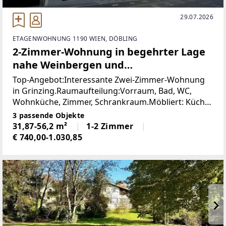
29.07.2026
ETAGENWOHNUNG 1190 WIEN, DÖBLING
2-Zimmer-Wohnung in begehrter Lage
nahe Weinbergen und
Türkenschanzpark
Top-Angebot:Interessante Zwei-Zimmer-Wohnung
in Grinzing.Raumaufteilung:Vorraum, Bad, WC,
Wohnküche, Zimmer, Schrankraum.Möbliert: Küche
inkl. GeräteKellerabteil.Innenhof zur
3 passende Objekte
Mitbenützung.Garagenstapelparker bis
31,87-56,2 m²
1-2 Zimmer
€ 740,00-1.030,85