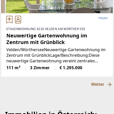
Heute
ETAGENWOHNUNG 9220 VELDEN AM WÖRTHER SEE
Neuwertige Gartenwohnung im
Zentrum mit Grünblick
Velden/WörtherseeNeuwertige Gartenwohnung im
Zentrum mit GrünblickLage/Beschreibung:Diese
neuwertige Gartenwohnung vereint zentrales
Wohnen mit einer außergewöhnlich ruhigen Lage
111 m²
3 Zimmer
€ 1.295.000
im Herzen von Velden am Wörthersee. Sämtliche
infrastrukturellen
Weiter