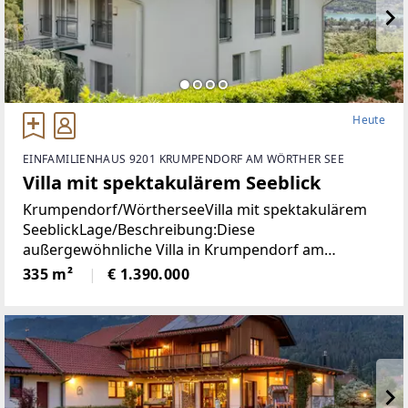
Heute
EINFAMILIENHAUS 9201 KRUMPENDORF AM WÖRTHER SEE
Villa mit spektakulärem Seeblick
Krumpendorf/WörtherseeVilla mit spektakulärem
SeeblickLage/Beschreibung:Diese
außergewöhnliche Villa in Krumpendorf am
Wörthersee vereint großzügiges Wohnen, exklusive
335 m²
€ 1.390.000
Ausstattung und eine unvergleichliche Aussicht in
einer der begehrtesten