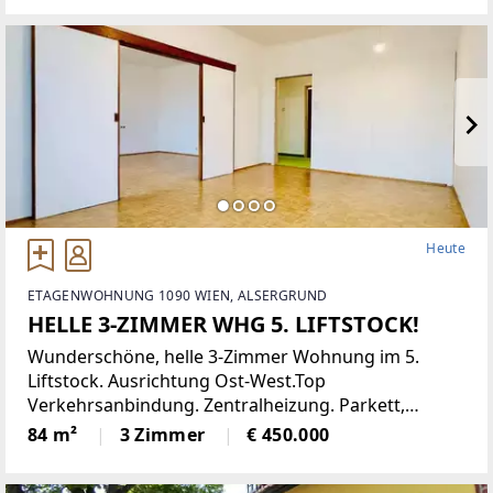
eine moderne Einbauküche,
Heute
ETAGENWOHNUNG 1090 WIEN, ALSERGRUND
HELLE 3-ZIMMER WHG 5. LIFTSTOCK!
Wunderschöne, helle 3-Zimmer Wohnung im 5.
Liftstock. Ausrichtung Ost-West.Top
Verkehrsanbindung. Zentralheizung. Parkett,
Jalousien, Abstellraum. Kellerabteil.Diese
84 m²
3 Zimmer
€ 450.000
lichtdurchflutete Etagenwohnung bietet reichlich
Platz auf einer Wohnfläche von