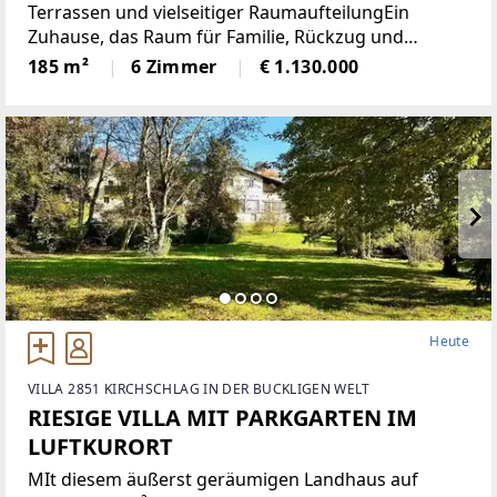
Terrassen und vielseitiger RaumaufteilungEin
Zuhause, das Raum für Familie, Rückzug und
gemeinsames Leben schafft: Dieses grosszügige
185 m²
6 Zimmer
€ 1.130.000
Townhouse mit rund 185 m² Wohnfläche überzeugt
durch eine klare
Heute
VILLA 2851 KIRCHSCHLAG IN DER BUCKLIGEN WELT
RIESIGE VILLA MIT PARKGARTEN IM
LUFTKURORT
MIt diesem äußerst geräumigen Landhaus auf