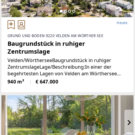
Heute
GRUND UND BODEN 9220 VELDEN AM WÖRTHER SEE
Baugrundstück in ruhiger
Zentrumslage
Velden/WörtherseeBaugrundstück in ruhiger
ZentrumslageLage/Beschreibung:In einer der
begehrtesten Lagen von Velden am Wörthersee
befindet sich dieses ca. 940 m² große Grundstück,
940 m²
€ 647.000
das mit seiner ruhigen und dennoch zentralen Lage
überzeugt.