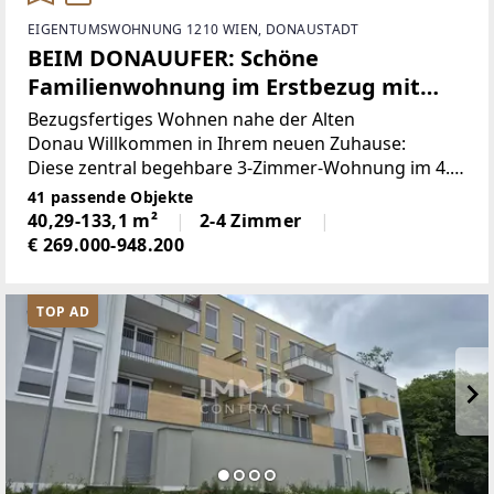
EIGENTUMSWOHNUNG 1210 WIEN, DONAUSTADT
BEIM DONAUUFER: Schöne
Familienwohnung im Erstbezug mit
zwei Balkonen
Bezugsfertiges Wohnen nahe der Alten
Donau Willkommen in Ihrem neuen Zuhause:
Diese zentral begehbare 3-Zimmer-Wohnung im 4.
Obergeschoss überzeugt mit rund 69 m²
41 passende Objekte
Wohnnutzfläche und einer besonders durchdachten
40,29-133,1 m²
2-4 Zimmer
Raumaufteilung – perfekt
€ 269.000-948.200
TOP AD