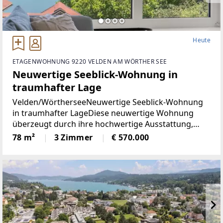
Heute
ETAGENWOHNUNG 9220 VELDEN AM WÖRTHER SEE
Neuwertige Seeblick-Wohnung in
traumhafter Lage
Velden/WörtherseeNeuwertige Seeblick-Wohnung
in traumhafter LageDiese neuwertige Wohnung
überzeugt durch ihre hochwertige Ausstattung,
durchdachte Raumaufteilung und einen
78 m²
3 Zimmer
€ 570.000
eindrucksvollen Blick auf den Wörthersee. Auf rund
78 m² Wohnfläche