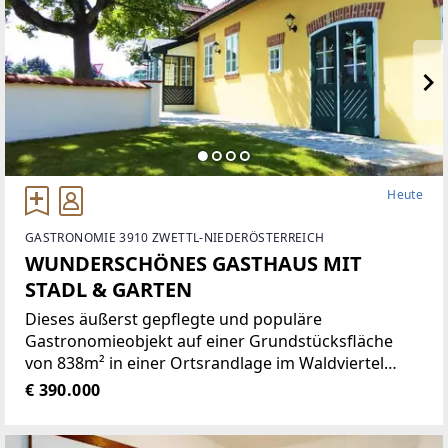
Heute
GASTRONOMIE 3910 ZWETTL-NIEDERÖSTERREICH
WUNDERSCHÖNES GASTHAUS MIT
STADL & GARTEN
Dieses äußerst gepflegte und populäre
Gastronomieobjekt auf einer Grundstücksfläche
von 838m² in einer Ortsrandlage im Waldviertel
bietet eine Vielzahl von Nutzungsmöglichkeiten wie
€ 390.000
zum Beispiel Restaurant der gehobenen
Gastronomie, traditionelles Gasthaus