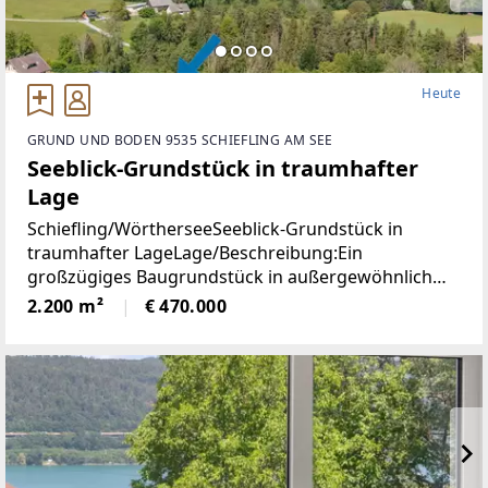
Heute
GRUND UND BODEN 9535 SCHIEFLING AM SEE
Seeblick-Grundstück in traumhafter
Lage
Schiefling/WörtherseeSeeblick-Grundstück in
traumhafter LageLage/Beschreibung:Ein
großzügiges Baugrundstück in außergewöhnlich
ruhiger Aussichtslage mit beeindruckendem
2.200 m²
€ 470.000
Weitblick über den Wörthersee und die umliegende
Naturlandschaft.