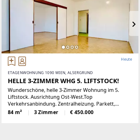
Heute
ETAGENWOHNUNG 1090 WIEN, ALSERGRUND
HELLE 3-ZIMMER WHG 5. LIFTSTOCK!
Wunderschöne, helle 3-Zimmer Wohnung im 5.
Liftstock. Ausrichtung Ost-West.Top
Verkehrsanbindung. Zentralheizung. Parkett,
Jalousien, Abstellraum. Kellerabteil.Diese
84 m²
3 Zimmer
€ 450.000
lichtdurchflutete Etagenwohnung bietet reichlich
Platz auf einer Wohnfläche von