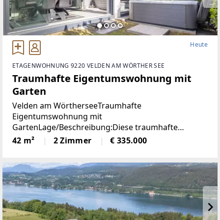
Heute
ETAGENWOHNUNG 9220 VELDEN AM WÖRTHER SEE
Traumhafte Eigentumswohnung mit
Garten
Velden am WörtherseeTraumhafte
Eigentumswohnung mit
GartenLage/Beschreibung:Diese traumhafte
Gartenwohnung liegt nur 800 Meter vom Zentrum
42 m²
2 Zimmer
€ 335.000
Veldens entfernt und bietet eine perfekte
Kombination aus Ruhe und Nähe zum Zentrum.
Dank der westlichen