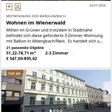
29.07.2026
MIETWOHNUNG 3033 MARIA-ANZBACH
Wohnen im Wienerwald
Mitten im Grünen und trotzdem in Stadtnähe
befindet sich diese geförderte 3-Zimmer-Wohnung
mit Balkon in Altlengbach/Nest. Es handelt sich um
einen Erstbezug!Die Wohnräume sind
21 passende Objekte
mit Laminatboden, die Nassräume
51,22-78,71 m²
2-3 Zimmer
mit Fliesen ausgestattet. 2-fach-verglaste
€ 547,00-895,62
TOP AD