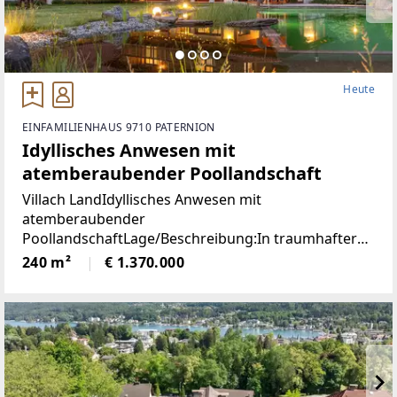
Heute
EINFAMILIENHAUS 9710 PATERNION
Idyllisches Anwesen mit
atemberaubender Poollandschaft
Villach LandIdyllisches Anwesen mit
atemberaubender
PoollandschaftLage/Beschreibung:In traumhafter
Lage von Feffernitz präsentiert sich dieses
240 m²
€ 1.370.000
außergewöhnliche Anwesen als wahres Refugium
für Ruhe- und Naturliebhaber. Eingebettet in eine