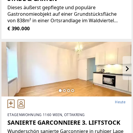
Dieses äußerst gepflegte und populäre
Gastronomieobjekt auf einer Grundstücksfläche
von 838m² in einer Ortsrandlage im Waldviertel
bietet eine Vielzahl von Nutzungsmöglichkeiten wie
€ 390.000
zum Beispiel Restaurant der gehobenen
Gastronomie, traditionelles Gasthaus
Heute
ETAGENWOHNUNG 1160 WIEN, OTTAKRING
SANIERTE GARCONNIERE 3. LIFTSTOCK
Wunderschön sanierte Garconniere in ruhiger Lage