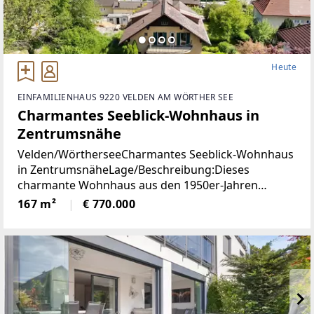
Heute
EINFAMILIENHAUS 9220 VELDEN AM WÖRTHER SEE
Charmantes Seeblick-Wohnhaus in
Zentrumsnähe
Velden/WörtherseeCharmantes Seeblick-Wohnhaus
in ZentrumsnäheLage/Beschreibung:Dieses
charmante Wohnhaus aus den 1950er-Jahren
vereint eine hervorragende Aussichtslage mit viel
167 m²
€ 770.000
Potenzial zur Verwirklichung individueller
Wohnideen. Dank