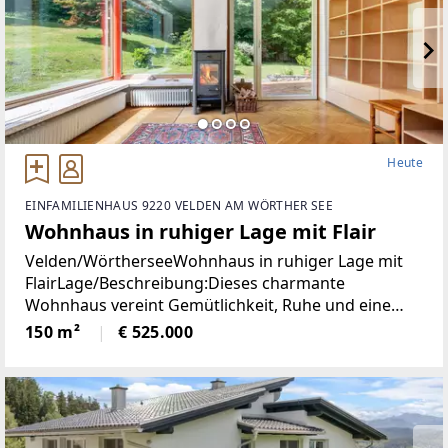
Heute
EINFAMILIENHAUS 9220 VELDEN AM WÖRTHER SEE
Wohnhaus in ruhiger Lage mit Flair
Velden/WörtherseeWohnhaus in ruhiger Lage mit
FlairLage/Beschreibung:Dieses charmante
Wohnhaus vereint Gemütlichkeit, Ruhe und eine
hohe Lebensqualität in unmittelbarer Nähe zum
150 m²
€ 525.000
Zentrum von Velden. Eingebettet in eine
angenehme Wohnumgebung