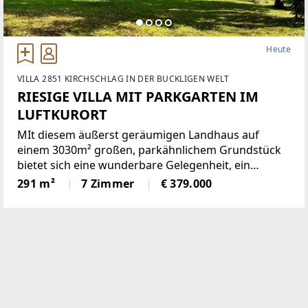
Heute
VILLA 2851 KIRCHSCHLAG IN DER BUCKLIGEN WELT
RIESIGE VILLA MIT PARKGARTEN IM
LUFTKURORT
MIt diesem äußerst geräumigen Landhaus auf
einem 3030m² großen, parkähnlichem Grundstück
bietet sich eine wunderbare Gelegenheit, ein
einmaliges Domizil in der beliebten Gemeinde
291 m²
7 Zimmer
€ 379.000
Krumbach zu schaffen!Das 1972 in Ziegelbauweise
errichtete Haus