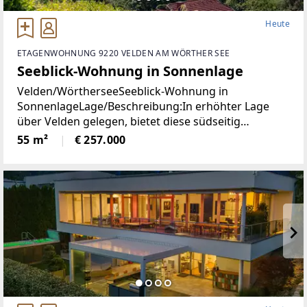
Heute
ETAGENWOHNUNG 9220 VELDEN AM WÖRTHER SEE
Seeblick-Wohnung in Sonnenlage
Velden/WörtherseeSeeblick-Wohnung in
SonnenlageLage/Beschreibung:In erhöhter Lage
über Velden gelegen, bietet diese südseitig
ausgerichtete Wohnung angenehme
55 m²
€ 257.000
Lichtverhältnisse und einen schönen Blick auf den
Wörthersee. Die Immobilie präsentiert