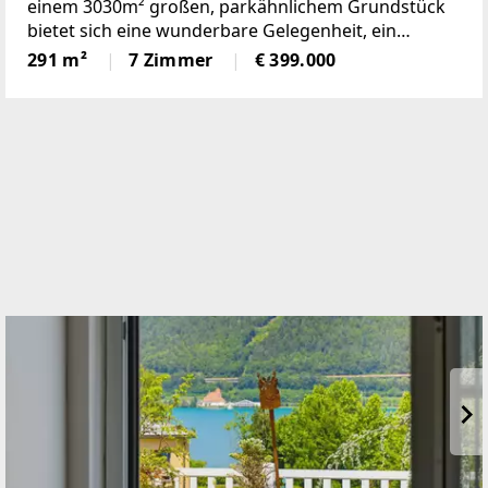
einem 3030m² großen, parkähnlichem Grundstück
bietet sich eine wunderbare Gelegenheit, ein
einmaliges Domizil in der beliebten Gemeinde
291 m²
7 Zimmer
€ 399.000
Krumbach zu schaffen!Das 1972 in Ziegelbauweise
errichtete Haus