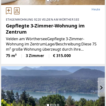
Heute
ETAGENWOHNUNG 9220 VELDEN AM WÖRTHER SEE
Gepflegte 3-Zimmer-Wohnung im
Zentrum
Velden am WörtherseeGepflegte 3-Zimmer-
Wohnung im ZentrumLage/Beschreibung:Diese 75
m² große Wohnung überzeugt durch ihre
durchdachte Raumaufteilung und ihre
75 m²
3 Zimmer
€ 315.000
ausgezeichnete Lage im Zentrum von Velden. Zwei
Schlafzimmer bieten ausreichend