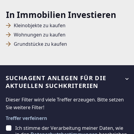
In Immobilien Investieren
SUCHAGENT ANLEGEN FÜR DIE
Kleinobjekte zu kaufen
AKTUELLEN SUCHKRITERIEN
Wohnungen zu kaufen
Dieser Filter wird viele Treffer erzeugen. Bitte setzen
Grundstücke zu kaufen
Sie weitere Filter!
Treffer verfeinern
Ich stimme der Verarbeitung meiner Daten, wie
in den
Datenschutzbestimmungen
beschrieben,
© DIBEO.AT - DIE BESTEN OBJEKTE 2026
zu.
ÜBER UNS
IMPRESSUM
KONTAKT
AGB & NUTZUNGSBEDINGUNGEN
Suchagent anlegen
Jetzt Suchagent anlegen
DATENSCHUTZ